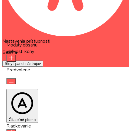
Nastavenia prístupnosti
Moduly obsahu
Veľkosť ikony
Beží na
OneTap
Skryť panel nástrojov
Predvolené
Čitateľné písmo
Riadkovanie