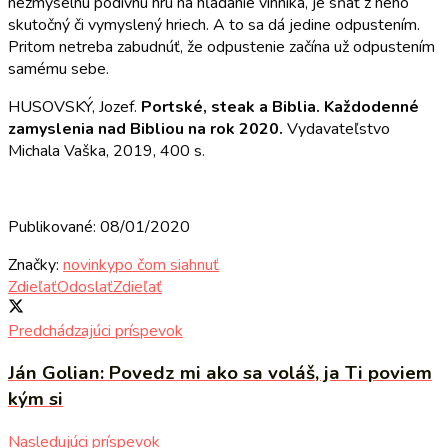
nezmyselnú podivnú hru na hľadanie vinní­ka, je sňať z neho
skutočný či vymyslený hriech. A to sa dá jedine odpustením.
Pritom netreba zabudnúť, že odpustenie začína už odpustením
samému sebe.
HUSOVSKÝ, Jozef.
Portské, steak a Biblia. Každodenné
zamyslenia nad Bibliou na rok 2020.
Vydavateľstvo
Michala Vaška, 2019, 400 s.
Publikované: 08/01/2020
Značky:
novinky
po čom siahnuť
Zdieľať
Odoslať
Zdieľať
Predchádzajúci príspevok
Ján Golian: Povedz mi ako sa voláš, ja Ti poviem
kým si
Nasledujúci príspevok