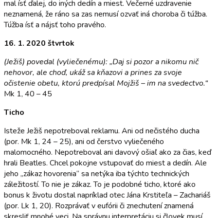
mal ísť ďalej, do iných dedín a miest. Večerné uzdravenie
neznamená, že ráno sa zas ne­musí ozvať iná choroba či túžba.
Túžba ísť a nájsť toho pravého.
16. 1. 2020 štvrtok
(Ježiš) povedal (vyliečenému): „Daj si pozor a nikomu nič
nehovor, ale choď, ukáž sa kňazovi a prines za svoje
očistenie obetu, ktorú predpísal Mojžiš – im na svedectvo.“
Mk 1, 40 – 45
Ticho
Isteže Ježiš nepotreboval reklamu. Ani od nečistého ducha
(por. Mk 1, 24 – 25), ani od čerstvo vyliečeného
malomocného. Nepotreboval ani davový ošiaľ ako za čias, keď
hrali Beatles. Chcel pokojne vstupovať do miest a dedín. Ale
jeho „zákaz hovorenia“ sa netýka iba týchto technických
záležitostí. To nie je zákaz. To je podobné ticho, ktoré ako
bonus k životu dostal napríklad otec Jána Krstiteľa – Zachariáš
(por. Lk 1, 20). Rozprávať v eufórii či znechutení znamená
skresliť mnohé veci. Na správnu interpretáciu si človek musí