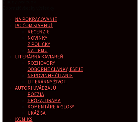
Žiadny výsledok
Zobraziť všetky výsledky
NA POKRAČOVANIE
PO ČOM SIAHNUŤ
RECENZIE
NOVINKY
Z POLIČKY
NA TÉMU
LITERÁRNA KAVIAREŇ
ROZHOVORY
ODBORNÉ ČLÁNKY, ESEJE
NEPOVINNÉ ČÍTANIE
LITERÁRNY ŽIVOT
AUTORI UVÁDZAJÚ
POÉZIA
PRÓZA, DRÁMA
KOMENTÁRE A GLOSY
UKÁŽ SA
KOMIKS