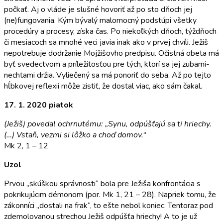
počkať. Aj o vláde je slušné hovoriť až po sto dňoch jej
(ne)fungovania. Kým bývalý malomocný podstúpi všetky
procedúry a procesy, získa čas. Po niekoľkých dňoch, týždňoch
či mesiacoch sa mnohé veci javia inak ako v prvej chvíli. Ježiš
nepotrebuje dodržanie Mojžišovho predpisu. Očistná obeta má
byť svedec­tvom a príležitosťou pre tých, ktorí sa jej zubami-
nechtami držia. Vyliečený sa má ponoriť do seba. Až po tejto
hĺbkovej reflexii môže zistiť, že dostal viac, ako sám čakal.
17. 1. 2020 piatok
(Ježiš) povedal ochrnutému: „Synu, odpúšťajú sa ti hriechy.
(…) Vstaň, vezmi si lôžko a choď domov.“
Mk 2, 1 – 12
Uzol
Prvou „skúškou správnosti“ bola pre Ježiša konfron­tácia s
pokrikujúcim démonom (por. Mk 1, 21 – 28). Napriek tomu, že
zákonníci „dostali na frak“, to ešte nebol koniec. Tentoraz pod
zdemolovanou strechou Ježiš odpúšťa hriechy! A to je už