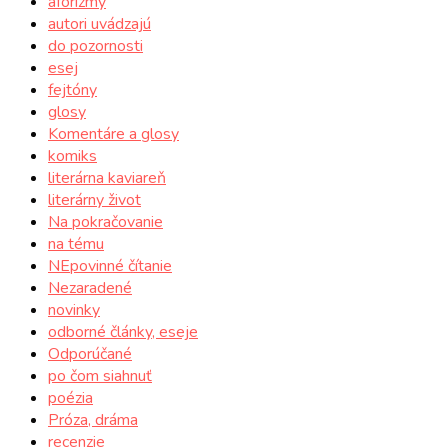
aforizmy
autori uvádzajú
do pozornosti
esej
fejtóny
glosy
Komentáre a glosy
komiks
literárna kaviareň
literárny život
Na pokračovanie
na tému
NEpovinné čítanie
Nezaradené
novinky
odborné články, eseje
Odporúčané
po čom siahnuť
poézia
Próza, dráma
recenzie