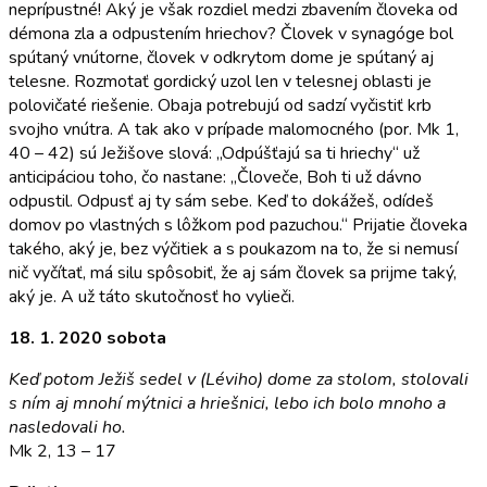
neprípustné! Aký je však rozdiel medzi zbavením človeka od
démona zla a odpustením hriechov? Človek v synagóge bol
spútaný vnútorne, človek v odkrytom dome je spú­taný aj
telesne. Rozmotať gordický uzol len v teles­nej oblasti je
polovičaté riešenie. Obaja potrebujú od sadzí vyčistiť krb
svojho vnútra. A tak ako v prípade malomocného (por. Mk 1,
40 – 42) sú Ježišove slo­vá: „Odpúšťajú sa ti hriechy“ už
anticipáciou toho, čo nastane: „Človeče, Boh ti už dávno
odpustil. Odpusť aj ty sám sebe. Keď to dokážeš, odídeš
domov po vlastných s lôžkom pod pazuchou.“ Prijatie človeka
takého, aký je, bez výčitiek a s poukazom na to, že si nemusí
nič vyčítať, má silu spôsobiť, že aj sám človek sa prijme taký,
aký je. A už táto skutočnosť ho vylieči.
18. 1. 2020 sobota
Keď potom Ježiš sedel v (Léviho) dome za stolom, stolovali
s ním aj mnohí mýtnici a hriešnici, lebo ich bolo mnoho a
nasledovali ho.
Mk 2, 13 – 17