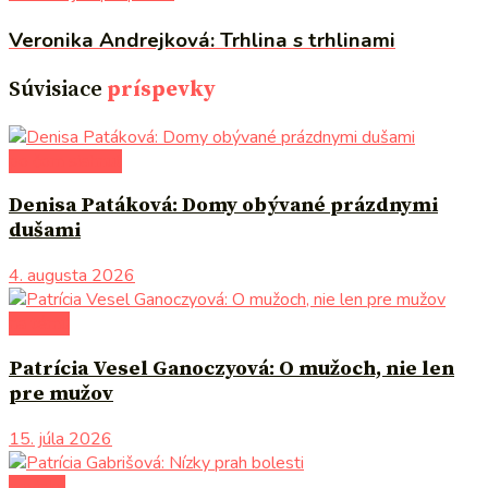
Veronika Andrejková: Trhlina s trhlinami
Súvisiace
príspevky
po čom siahnuť
Denisa Patáková: Domy obývané prázdnymi
dušami
4. augusta 2026
na tému
Patrícia Vesel Ganoczyová: O mužoch, nie len
pre mužov
15. júla 2026
novinky