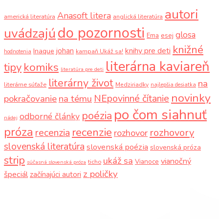
autori
Anasoft litera
americká literatúra
anglická literatúra
do pozornosti
uvádzajú
glosa
Ema
esej
knižné
knihy pre deti
johan
Inaque
kampaň Ukáž sa!
hodnotenia
literárna kaviareň
komiks
tipy
literatúra pre deti
literárny život
na
literárne súťaže
Medziriadky
najlepšia desiatka
novinky
NEpovinné čítanie
pokračovanie
na tému
po čom siahnuť
poézia
odborné články
nádej
próza
recenzie
recenzia
rozhovory
rozhovor
slovenská literatúra
slovenská poézia
slovenská próza
strip
ukáž sa
vianočný
Vianoce
ticho
súčasná slovenská próza
z poličky
špeciál
začínajúci autori