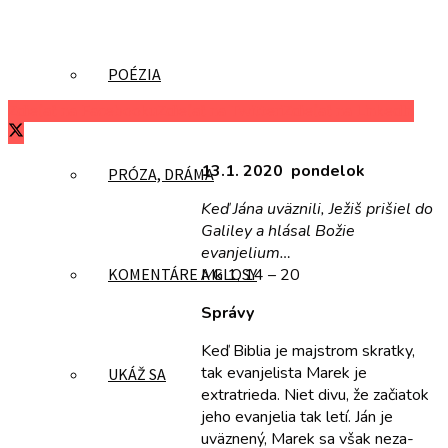
POÉZIA
Zdieľať na Facebooku
Zdieľať na Twitteri
Zdieľať na LinkedIn
13.1. 2020 pondelok
PRÓZA, DRÁMA
Keď Jána uväznili, Ježiš prišiel do
Galiley a hlásal Božie
evanjelium…
Mk 1, 14 – 20
KOMENTÁRE A GLOSY
Správy
Keď Biblia je majstrom skratky,
tak evanjelista Ma­rek je
UKÁŽ SA
extratrieda. Niet divu, že začiatok
jeho evan­jelia tak letí. Ján je
uväznený, Marek sa však neza­