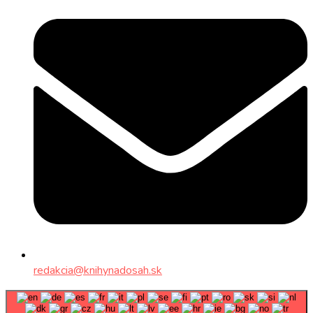
redakcia@knihynadosah.sk