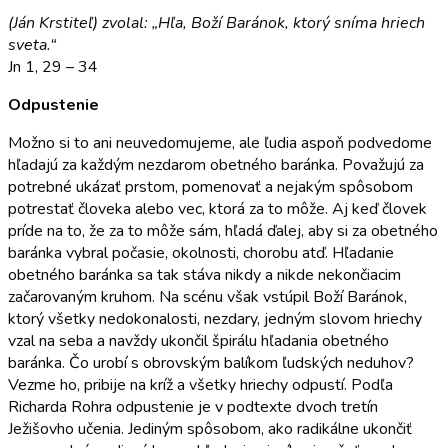
(Ján Krstiteľ) zvolal: „Hľa, Boží Baránok, ktorý sníma hriech
sveta.“
Jn 1, 29 – 34
Odpustenie
Možno si to ani neuvedomujeme, ale ľudia aspoň podvedome
hľadajú za každým nezdarom obetné­ho baránka. Považujú za
potrebné ukázať prstom, pomenovať a nejakým spôsobom
potrestať človeka alebo vec, ktorá za to môže. Aj keď človek
príde na to, že za to môže sám, hľadá ďalej, aby si za obetného
baránka vybral počasie, okolnosti, chorobu atď. Hľa­danie
obetného baránka sa tak stáva nikdy a nikde nekončiacim
začarovaným kruhom. Na scénu však vstúpil Boží Baránok,
ktorý všetky nedokonalosti, nezdary, jedným slovom hriechy
vzal na seba a navždy ukončil špirálu hľadania obetného
baránka. Čo urobí s obrovským balíkom ľudských neduhov?
Vez­me ho, pribije na kríž a všetky hriechy odpustí. Podľa
Richarda Rohra odpustenie je v podtexte dvoch tretín
Ježišovho učenia. Jediným spôsobom, ako radikálne ukončiť