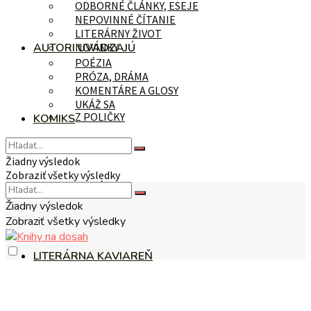
ODBORNÉ ČLÁNKY, ESEJE
NEPOVINNÉ ČÍTANIE
LITERÁRNY ŽIVOT
AUTORI UVÁDZAJÚ
NOVINKY
POÉZIA
PRÓZA, DRÁMA
KOMENTÁRE A GLOSY
UKÁŽ SA
Z POLIČKY
KOMIKS
Žiadny výsledok
Zobraziť všetky výsledky
NA TÉMU
Žiadny výsledok
Zobraziť všetky výsledky
LITERÁRNA KAVIAREŇ