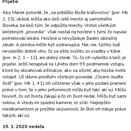
Prijatie
Aby Marek potvrdil, že „sa priblížilo Božie kráľovstvo“ (por. Mk
1, 15), ukázal Ježiša ako lieči celé mesto aj samotného
človeka, ba lieči tým, že odpúšťa hriechy. Vrchol všetkých
liečebných „procedúr“ však nastal na hostine s tými, čo najviac
potrebovali le­kára. Hostina si nevyžaduje žiaden zázračný
zásah. A predsa môže byť ozdravujúca. Nie, nie, týchto ľudí
nevyliečilo dobré víno, čo sa ešte zvýšilo zo svadby v Káne
(por. Jn 2, 1 – 12), ani dobrý steak. To, čo ich vyliečilo a lieči, je
prijatie. Ježiš nenapísal na Léviho dom 95 podmienok vstupu,
ktoré by obsahovali in­štrukcie, ako sa očistiť, aby hostia mohli
vstúpiť. Už dávno predtým všetkým povedal: „Chcem, buďte
čis­tí!“ (por. Mk 1, 41) Ich očistenie však v jeho podaní pramení
práve v tom, že v jeho prítomnosti môžu byť takí, akí sú. Môžu
hovoriť, čo od života čakajú a čo im život nedal. Môžu byť sami
sebou. A vtedy im spadnú kamene zo sŕdc. Najlepším
medikamentom je preži­tie skúsenosti, že Boh ich miluje práve
takých, akí sú.
19. 1. 2020 nedeľa