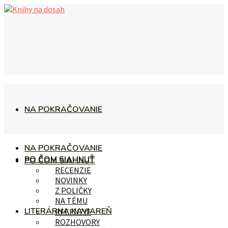
NA POKRAČOVANIE
NA POKRAČOVANIE
PO ČOM SIAHNUŤ
PO ČOM SIAHNUŤ
RECENZIE
NOVINKY
Z POLIČKY
NA TÉMU
LITERÁRNA KAVIAREŇ
RECENZIE
ROZHOVORY