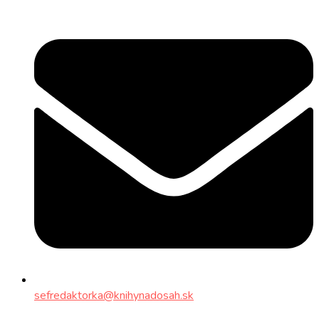
sefredaktorka@knihynadosah.sk