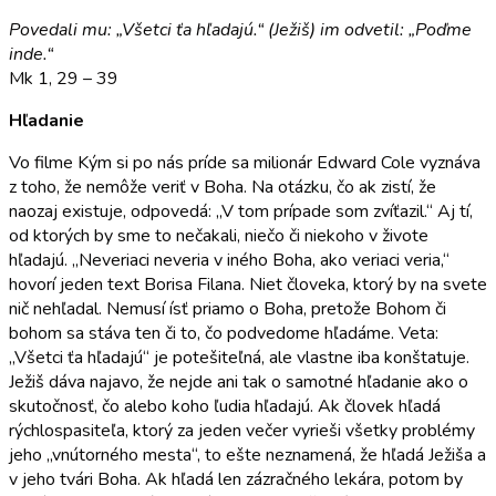
Povedali mu: „Všetci ťa hľadajú.“ (Ježiš) im odvetil: „Poďme
inde.“
Mk 1, 29 – 39
Hľadanie
Vo filme Kým si po nás príde sa milionár Edward Cole vyznáva
z toho, že nemôže veriť v Boha. Na otázku, čo ak zistí, že
naozaj existuje, odpovedá: „V tom prí­pade som zvíťazil.“ Aj tí,
od ktorých by sme to ne­čakali, niečo či niekoho v živote
hľadajú. „Neveriaci neveria v iného Boha, ako veriaci veria,“
hovorí jeden text Borisa Filana. Niet človeka, ktorý by na svete
nič nehľadal. Nemusí ísť priamo o Boha, pretože Bohom či
bohom sa stáva ten či to, čo podvedome hľadáme. Veta:
„Všetci ťa hľadajú“ je potešiteľná, ale vlastne iba konštatuje.
Ježiš dáva najavo, že nejde ani tak o samotné hľadanie ako o
skutočnosť, čo alebo koho ľudia hľadajú. Ak človek hľadá
rýchlospasiteľa, ktorý za jeden večer vyrieši všetky problémy
jeho „vnútorného mesta“, to ešte neznamená, že hľadá Je­žiša a
v jeho tvári Boha. Ak hľadá len zázračného le­kára, potom by