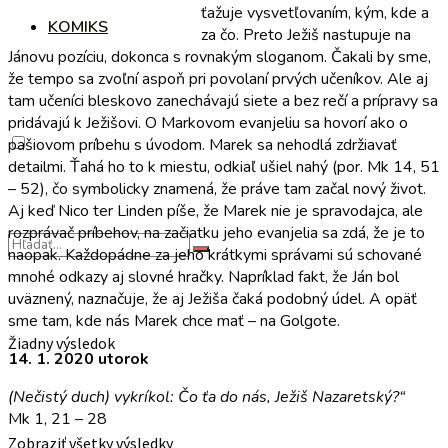
ťažuje vysvetľovaním, kým, kde a
KOMIKS
za čo. Preto Ježiš nastupuje na
Jánovu pozíciu, dokonca s rovnakým sloganom. Čakali by sme,
že tempo sa zvoľní aspoň pri povolaní prvých učeníkov. Ale aj
tam učeníci bleskovo zanechávajú siete a bez rečí a prípravy sa
pridávajú k Ježišovi. O Markovom evanjeliu sa hovorí ako o
pašiovom príbehu s úvodom. Marek sa nehodlá zdržiavať
detailmi. Ťahá ho to k miestu, odkiaľ ušiel nahý (por. Mk 14, 51
– 52), čo symbolicky znamená, že práve tam začal nový život.
Aj keď Nico ter Lin­den píše, že Marek nie je spravodajca, ale
rozprávač príbehov, na začiatku jeho evanjelia sa zdá, že je to
naopak. Každopádne za jeho krátkymi správami sú schované
mnohé odkazy aj slovné hračky. Napríklad fakt, že Ján bol
uväznený, naznačuje, že aj Ježiša čaká podobný údel. A opäť
sme tam, kde nás Marek chce mať – na Golgote.
Žiadny výsledok
14. 1. 2020 utorok
(Nečistý duch) vykríkol: Čo ťa do nás, Ježiš Nazaretský?“
Mk 1, 21 – 28
Zobraziť všetky výsledky