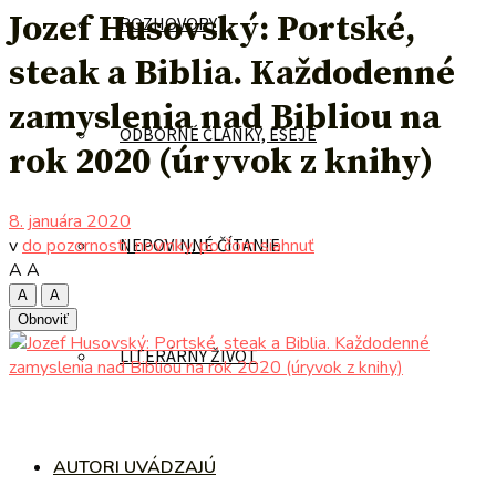
Jozef Husovský: Portské,
ROZHOVORY
steak a Biblia. Každodenné
zamyslenia nad Bibliou na
ODBORNÉ ČLÁNKY, ESEJE
rok 2020 (úryvok z knihy)
8. januára 2020
v
do pozornosti
,
novinky
,
po čom siahnuť
NEPOVINNÉ ČÍTANIE
A
A
A
A
Obnoviť
LITERÁRNY ŽIVOT
AUTORI UVÁDZAJÚ