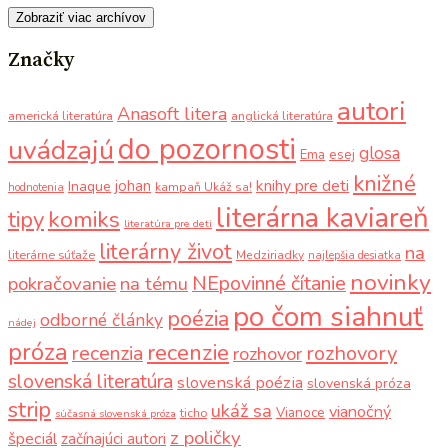
Zobraziť viac archívov
Značky
autori
Anasoft litera
americká literatúra
anglická literatúra
do pozornosti
uvádzajú
glosa
Ema
esej
knižné
knihy pre deti
johan
Inaque
kampaň Ukáž sa!
hodnotenia
literárna kaviareň
komiks
tipy
literatúra pre deti
literárny život
na
literárne súťaže
Medziriadky
najlepšia desiatka
novinky
NEpovinné čítanie
pokračovanie
na tému
po čom siahnuť
poézia
odborné články
nádej
próza
recenzie
recenzia
rozhovory
rozhovor
slovenská literatúra
slovenská poézia
slovenská próza
strip
ukáž sa
vianočný
Vianoce
ticho
súčasná slovenská próza
z poličky
špeciál
začínajúci autori