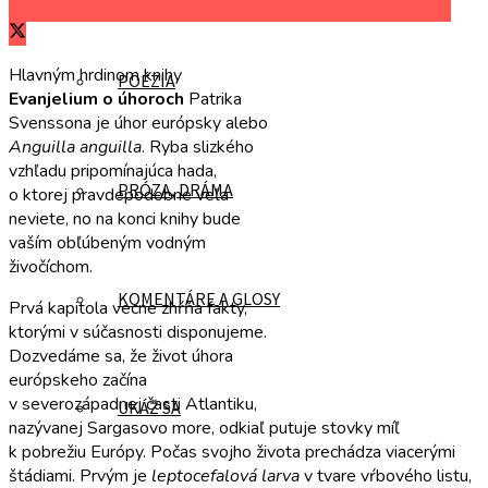
Zdieľať na Facebooku
Zdieľať na Twitteri
Zdieľať na LinkedIn
Hlavným hrdinom knihy
POÉZIA
Evanjelium o úhoroch
Patrika
Svenssona je úhor európsky alebo
Anguilla anguilla
. Ryba slizkého
vzhľadu pripomínajúca hada,
PRÓZA, DRÁMA
o ktorej pravdepodobne veľa
neviete, no na konci knihy bude
vaším obľúbeným vodným
živočíchom.
KOMENTÁRE A GLOSY
Prvá kapitola vecne zhŕňa fakty,
ktorými v súčasnosti disponujeme.
Dozvedáme sa, že život úhora
európskeho začína
v severozápadnej časti Atlantiku,
UKÁŽ SA
nazývanej Sargasovo more, odkiaľ putuje stovky míľ
k pobrežiu Európy. Počas svojho života prechádza viacerými
štádiami. Prvým je
leptocefalová larva
v tvare vŕbového listu,