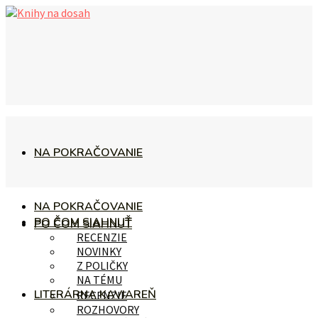
NA POKRAČOVANIE
NA POKRAČOVANIE
PO ČOM SIAHNUŤ
PO ČOM SIAHNUŤ
RECENZIE
NOVINKY
Z POLIČKY
NA TÉMU
LITERÁRNA KAVIAREŇ
RECENZIE
ROZHOVORY