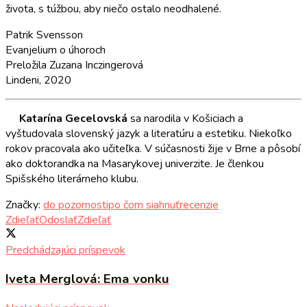
života, s túžbou, aby niečo ostalo neodhalené.
Patrik Svensson
Evanjelium o úhoroch
Preložila Zuzana Inczingerová
Lindeni, 2020
Katarína Gecelovská
sa narodila v Košiciach a
vyštudovala slovenský jazyk a literatúru a estetiku. Niekoľko
rokov pracovala ako učiteľka. V súčasnosti žije v Brne a pôsobí
ako doktorandka na Masarykovej univerzite. Je členkou
Spišského literárneho klubu.
Značky:
do pozornosti
po čom siahnuť
recenzie
Zdieľať
Odoslať
Zdieľať
Predchádzajúci príspevok
Iveta Merglová: Ema vonku