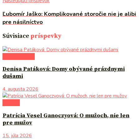
Nasledujúci príspevok
Ľubomír Jaško: Komplikované storočie nie je alibi
pre násilníctvo
Súvisiace
príspevky
po čom siahnuť
Denisa Patáková: Domy obývané prázdnymi
dušami
4. augusta 2026
na tému
Patrícia Vesel Ganoczyová: O mužoch, nie len
pre mužov
15. júla 2026