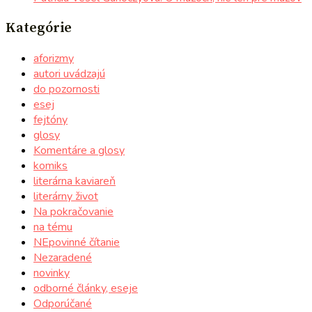
Kategórie
aforizmy
autori uvádzajú
do pozornosti
esej
fejtóny
glosy
Komentáre a glosy
komiks
literárna kaviareň
literárny život
Na pokračovanie
na tému
NEpovinné čítanie
Nezaradené
novinky
odborné články, eseje
Odporúčané