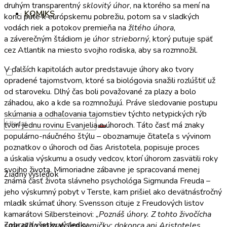
druhým transparentný
sklovitý úhor
, na ktorého sa mení na
KOMIKS
konci púte k európskemu pobrežiu, potom sa v sladkých
vodách riek a potokov premieňa na
žltého úhora
,
a záverečným štádiom je
úhor strieborný
, ktorý putuje späť
cez Atlantik na miesto svojho rodiska, aby sa rozmnožil.
V ďalších kapitolách autor predstavuje úhory ako tvory
opradené tajomstvom, ktoré sa biológovia snažili rozlúštiť už
od staroveku. Dlhý čas boli považované za plazy a bolo
záhadou, ako a kde sa rozmnožujú. Práve sledovanie postupu
skúmania a odhaľovania tajomstiev týchto netypických rýb
tvorí jednu rovinu Evanjelia o úhoroch. Táto časť má znaky
populárno-náučného štýlu – oboznamuje čitateľa s vývinom
poznatkov o úhoroch od čias Aristotela, popisuje proces
a úskalia výskumu a osudy vedcov, ktorí úhorom zasvätili roky
svojho života. Mimoriadne zábavne je spracovaná menej
Žiadny výsledok
známa časť života slávneho psychológa Sigmunda Freuda –
jeho výskumný pobyt v Terste, kam prišiel ako devätnásťročný
mladík skúmať úhory. Svensson cituje z Freudových listov
kamarátovi Silbersteinovi:
„Poznáš úhory. Z tohto živočícha
Zobraziť všetky výsledky
sme dlho poznali len samičky; dokonca ani Aristoteles