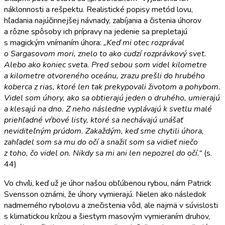
náklonnosti a rešpektu. Realistické popisy metód lovu,
hľadania najúčinnejšej návnady, zabíjania a čistenia úhorov
a rôzne spôsoby ich prípravy na jedenie sa prepletajú
s magickým vnímaním úhora:
„Keď mi otec rozprával
o Sargasovom mori, znelo to ako cudzí rozprávkový svet.
Alebo ako koniec sveta. Pred sebou som videl kilometre
a kilometre otvoreného oceánu, zrazu prešli do hrubého
koberca z rias, ktoré len tak prekypovali životom a pohybom.
Videl som úhory, ako sa obtierajú jeden o druhého, umierajú
a klesajú na dno. Z neho následne vyplávajú k svetlu malé
priehľadné vŕbové listy, ktoré sa nechávajú unášať
neviditeľným prúdom. Zakaždým, keď sme chytili úhora,
zahľadel som sa mu do očí a snažil som sa vidieť niečo
z toho, čo videl on. Nikdy sa mi ani len nepozrel do očí.“
(s.
44)
Vo chvíli, keď už je úhor našou obľúbenou rybou, nám Patrick
Svensson oznámi, že úhory vymierajú. Nielen ako následok
nadmerného rybolovu a znečistenia vôd, ale najmä v súvislosti
s klimatickou krízou a šiestym masovým vymieraním druhov,