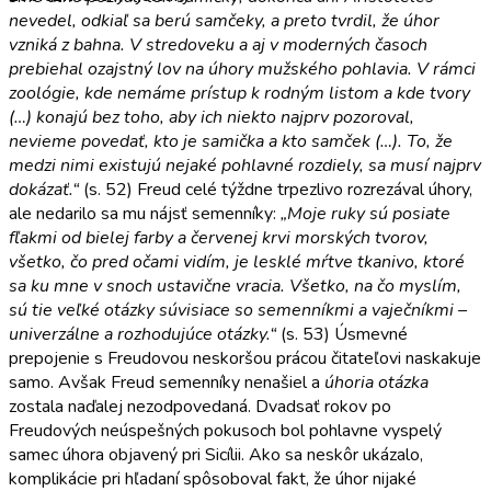
nevedel, odkiaľ sa berú samčeky, a preto tvrdil, že úhor
vzniká z bahna. V stredoveku a aj v moderných časoch
prebiehal ozajstný lov na úhory mužského pohlavia. V rámci
zoológie, kde nemáme prístup k rodným listom a kde tvory
(…) konajú bez toho, aby ich niekto najprv pozoroval,
nevieme povedať, kto je samička a kto samček (…). To, že
medzi nimi existujú nejaké pohlavné rozdiely, sa musí najprv
dokázať.“
(s. 52) Freud celé týždne trpezlivo rozrezával úhory,
ale nedarilo sa mu nájsť semenníky:
„Moje ruky sú posiate
fľakmi od bielej farby a červenej krvi morských tvorov,
všetko, čo pred očami vidím, je lesklé mŕtve tkanivo, ktoré
sa ku mne v snoch ustavične vracia. Všetko, na čo myslím,
sú tie veľké otázky súvisiace so semenníkmi a vaječníkmi –
univerzálne a rozhodujúce otázky.“
(s. 53) Úsmevné
prepojenie s Freudovou neskoršou prácou čitateľovi naskakuje
samo. Avšak Freud semenníky nenašiel a
úhoria otázka
zostala naďalej nezodpovedaná. Dvadsať rokov po
Freudových neúspešných pokusoch bol pohlavne vyspelý
samec úhora objavený pri Sicílii. Ako sa neskôr ukázalo,
komplikácie pri hľadaní spôsoboval fakt, že úhor nijaké