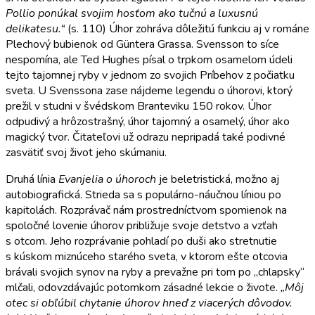
Pollio ponúkal svojim hosťom ako tučnú a luxusnú
delikatesu.“
(s. 110) Úhor zohráva dôležitú funkciu aj v románe
Plechový bubienok od Güntera Grassa. Svensson to síce
nespomína, ale Ted Hughes písal o trpkom osamelom údeli
tejto tajomnej ryby v jednom zo svojich Príbehov z počiatku
sveta. U Svenssona zase nájdeme legendu o úhorovi, ktorý
prežil v studni v švédskom Branteviku 150 rokov. Úhor
odpudivý a hrôzostrašný, úhor tajomný a osamelý, úhor ako
magický tvor. Čitateľovi už odrazu nepripadá také podivné
zasvätiť svoj život jeho skúmaniu.
Druhá línia
Evanjelia o úhoroch
je beletristická, možno aj
autobiografická. Strieda sa s populárno-náučnou líniou po
kapitolách. Rozprávač nám prostredníctvom spomienok na
spoločné lovenie úhorov približuje svoje detstvo a vzťah
s otcom. Jeho rozprávanie pohladí po duši ako stretnutie
s kúskom miznúceho starého sveta, v ktorom ešte otcovia
brávali svojich synov na ryby a prevažne pri tom po „chlapsky“
mlčali, odovzdávajúc potomkom zásadné lekcie o živote.
„Môj
otec si obľúbil chytanie úhorov hneď z viacerých dôvodov.