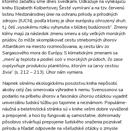
ktorého začiatku sme dnes svedkami. Odkazuje na vynikajúcu
knihu Elizabeth Kolbertovej
Šesté vymíraní
a na tzv. červenú
listinu Medzinárodnej únie na ochranu prírody a prírodných
zdrojov (IUCN), podľa ktorej je úhor európsky
ohrozený druh
,
t.j. čelí „vysokému riziku vyhynutia v blízkej budúcnosti“. Zmeny
klímy majú za následok zmenu smeru a sily veľkých morských
prúdov, čo môže skomplikovať cestu strieborných úhorov
Atlantikom na miesto rozmnožovania, aj cestu lárv zo
Sargasového mora do Európy. S klimatickými zmenami sa
„
mení aj teplota a podiel soli v morských prúdoch, čo zase
ovplyvňuje produkciu planktónu, ktorým sa larvy cestou
živia
“ (s. 212 – 213). Úhor nám vymiera.
Napriek silnému ekologickému posolstvu kniha nepôsobí,
akoby celý čas smerovala výhradne k nemu. Svenssonovi sa
podarilo na príbehu úhorov a fascinácii
úhorou otázkou
vyjadriť
univerzálnu ľudskú túžbu po tajomne a neznámom. Populárne-
náučná a beletristická stránka sú v knihe veľmi dobre vyvážené
a prepojené, a hoci by fungovali aj samostatne, dohromady
pôsobivo stvárňujú prepojenie ľudského snaženia poznávať
prírodu a hľadať odpovede na všeľudské otázky o zmysle