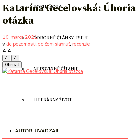
Katarína Gecelovská: Úhoria
ROZHOVORY
otázka
10. marca 2021
ODBORNÉ ČLÁNKY, ESEJE
v
do pozornosti
,
po čom siahnuť
,
recenzie
A
A
A
A
Obnoviť
NEPOVINNÉ ČÍTANIE
LITERÁRNY ŽIVOT
AUTORI UVÁDZAJÚ