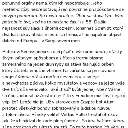
pohlavné orgány nemá, kým ich nepotrebuje:
„Jeho
metamorfózy nepredstavujú len povrchné prispôsobenie sa
novým pomerom. Sú existenciálne. Úhor sa stáva tým, kým
potrebuje byť, keď na to nastane čas.“
(s. 58) Ďalšiu
nejasnosť súvisiacu s úhormi ozrejmil Johannes Schmidt, ktorý
dvadsať rokov hľadal miesto ich trenia, až ho napokon objavil
ďaleko od Európy – v Sargasovom mori.
Patrikovi Svenssonovi sa darí písať o výskume
úhorej otázky
živým, pútavým spôsobom a z čítania trochu bizarne
zameraného na jeden druh ryby sa stáva fasinujúci príbeh,
ktorý čitateľa emočne vtiahne. Na začiatku sa pri slovnom
spojení
úhoria otázka
možno neveriacky zasmeje
a nevychádza z údivu, koľko mysliteľov a vedcov sa jej za vyše
dve tisícročia venovalo. Také „haló“ kvôli jednej rybe? Vážne
sa ňou zaoberal už Aristoteles? To s Freudom musí byť nejaký
vtip, že? Lenže nie je. Už v starovekom Egypte bol Atum,
praotec všetkých bohov, zobrazovaný s ľudskou hlavou
a telom úhora. Rímsky veliteľ Vedius Pollio trestal otrokov
tak, že ich hádzal do kade plnej úhorov:
„Po krvi bažiace úhory
si na otrokoch do sýtosti zgustli. Po tejto hostine ich Vedius