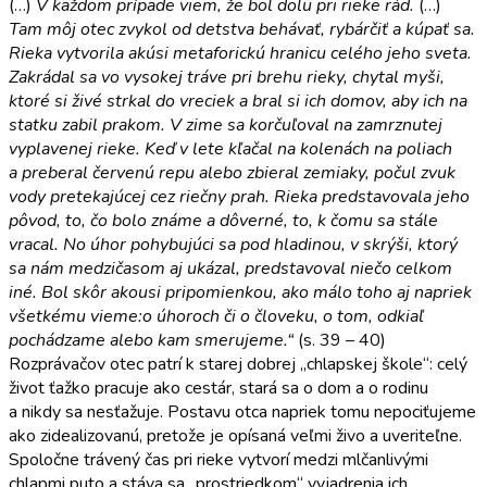
(…)
V každom prípade viem, že bol dolu pri rieke rád.
(…)
Tam môj otec zvykol od detstva behávať, rybárčiť a kúpať sa.
Rieka vytvorila akúsi metaforickú hranicu celého jeho sveta.
Zakrádal sa vo vysokej tráve pri brehu rieky, chytal myši,
ktoré si živé strkal do vreciek a bral si ich domov, aby ich na
statku zabil prakom. V zime sa korčuľoval na zamrznutej
vyplavenej rieke. Keď v lete kľačal na kolenách na poliach
a preberal červenú repu alebo zbieral zemiaky, počul zvuk
vody pretekajúcej cez riečny prah. Rieka predstavovala jeho
pôvod, to, čo bolo známe a dôverné, to, k čomu sa stále
vracal. No úhor pohybujúci sa pod hladinou, v skrýši, ktorý
sa nám medzičasom aj ukázal, predstavoval niečo celkom
iné. Bol skôr akousi pripomienkou, ako málo toho aj napriek
všetkému vieme:o úhoroch či o človeku, o tom, odkiaľ
pochádzame alebo kam smerujeme.“
(s. 39 – 40)
Rozprávačov otec patrí k starej dobrej „chlapskej škole“: celý
život ťažko pracuje ako cestár, stará sa o dom a o rodinu
a nikdy sa nesťažuje. Postavu otca napriek tomu nepociťujeme
ako zidealizovanú, pretože je opísaná veľmi živo a uveriteľne.
Spoločne trávený čas pri rieke vytvorí medzi mlčanlivými
chlapmi puto a stáva sa „prostriedkom“ vyjadrenia ich