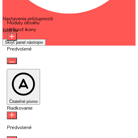
Nastavenia prístupnosti
Moduly obsahu
Veľkosť ikony
Beží na
OneTap
Skryť panel nástrojov
Predvolené
Čitateľné písmo
Riadkovanie
Predvolené