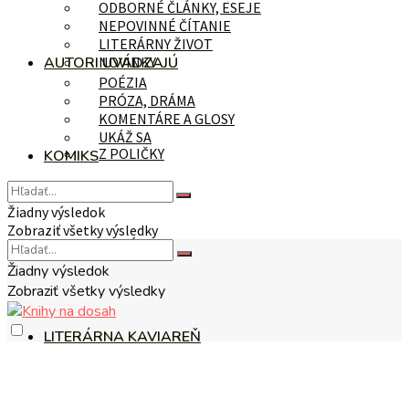
ODBORNÉ ČLÁNKY, ESEJE
NEPOVINNÉ ČÍTANIE
LITERÁRNY ŽIVOT
AUTORI UVÁDZAJÚ
NOVINKY
POÉZIA
PRÓZA, DRÁMA
KOMENTÁRE A GLOSY
UKÁŽ SA
Z POLIČKY
KOMIKS
Žiadny výsledok
Zobraziť všetky výsledky
NA TÉMU
Žiadny výsledok
Zobraziť všetky výsledky
LITERÁRNA KAVIAREŇ