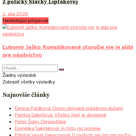
Z poličky Slavky Liptákovej
1. júla 2026
Nasledujúci príspevok
Ľubomír Jaško: Komplikované storočie nie je alibi
pre násilníctvo
Žiadny výsledok
Zobraziť všetky výsledky
Najnovšie články
Denisa Patáková: Domy obývané prázdnymi dušami
Patrícia Gabrišová: Všetko (nie) je dovolené
Peter Šulej: Chronofóbia
Dominika Sakmárová: Aj toto raz pominie
Patrícia Vesel Ganoczyová: O mužoch, nie len pre mužov