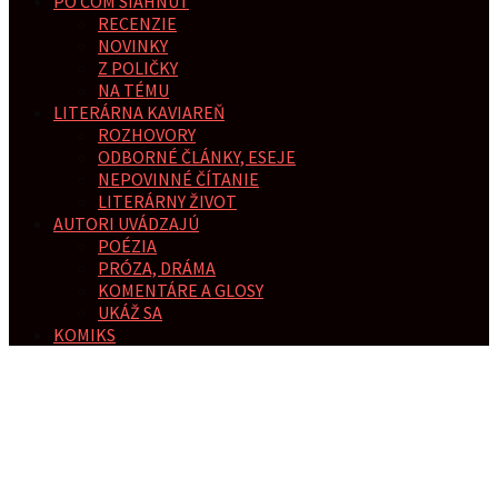
PO ČOM SIAHNUŤ
RECENZIE
NOVINKY
Z POLIČKY
NA TÉMU
LITERÁRNA KAVIAREŇ
ROZHOVORY
ODBORNÉ ČLÁNKY, ESEJE
NEPOVINNÉ ČÍTANIE
LITERÁRNY ŽIVOT
AUTORI UVÁDZAJÚ
POÉZIA
PRÓZA, DRÁMA
KOMENTÁRE A GLOSY
UKÁŽ SA
KOMIKS