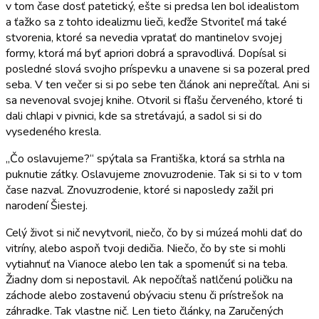
v tom čase dosť patetický, ešte si predsa len bol idealistom
a ťažko sa z tohto idealizmu lieči, keďže Stvoriteľ má také
stvorenia, ktoré sa nevedia vpratať do mantinelov svojej
formy, ktorá má byť apriori dobrá a spravodlivá. Dopísal si
posledné slová svojho príspevku a unavene si sa pozeral pred
seba. V ten večer si si po sebe ten článok ani neprečítal. Ani si
sa nevenoval svojej knihe. Otvoril si fľašu červeného, ktoré ti
dali chlapi v pivnici, kde sa stretávajú, a sadol si si do
vysedeného kresla.
„Čo oslavujeme?“ spýtala sa Františka, ktorá sa strhla na
puknutie zátky. Oslavujeme znovuzrodenie. Tak si si to v tom
čase nazval. Znovuzrodenie, ktoré si naposledy zažil pri
narodení Šiestej.
Celý život si nič nevytvoril, niečo, čo by si múzeá mohli dať do
vitríny, alebo aspoň tvoji dedičia. Niečo, čo by ste si mohli
vytiahnuť na Vianoce alebo len tak a spomenúť si na teba.
Žiadny dom si nepostavil. Ak nepočítaš natlčenú poličku na
záchode alebo zostavenú obývaciu stenu či prístrešok na
záhradke. Tak vlastne nič. Len tieto články, na Zaručených