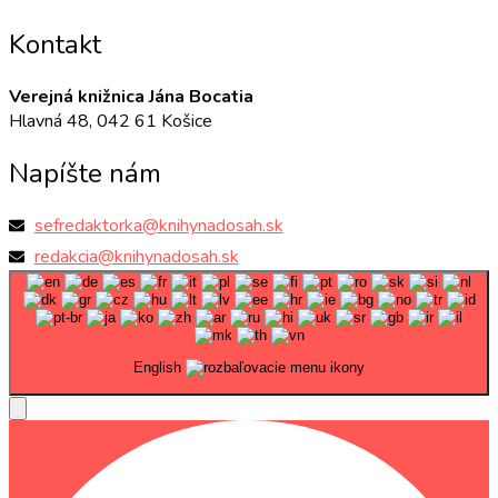
Kontakt
Verejná knižnica Jána Bocatia
Hlavná 48, 042 61 Košice
Napíšte nám
sefredaktorka@knihynadosah.sk
redakcia@knihynadosah.sk
English