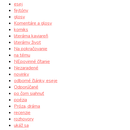
esej
fejtóny
glosy
Komentáre a glosy
komiks
literárna kaviareň
literárny život
Na pokračovanie
na tému
NEpovinné čítanie
Nezaradené
novinky
odborné články, eseje
Odporúčané
po čom siahnuť
poézia
Próza, dráma
recenzie
rozhovory
ukáž sa