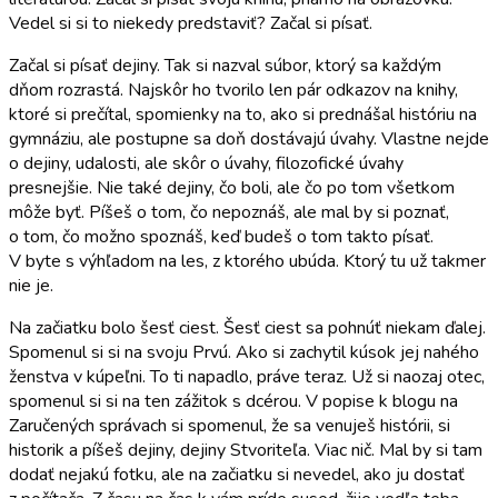
Vedel si si to niekedy predstaviť? Začal si písať.
Začal si písať dejiny. Tak si nazval súbor, ktorý sa každým
dňom rozrastá. Najskôr ho tvorilo len pár odkazov na knihy,
ktoré si prečítal, spomienky na to, ako si prednášal históriu na
gymnáziu, ale postupne sa doň dostávajú úvahy. Vlastne nejde
o dejiny, udalosti, ale skôr o úvahy, filozofické úvahy
presnejšie. Nie také dejiny, čo boli, ale čo po tom všetkom
môže byť. Píšeš o tom, čo nepoznáš, ale mal by si poznať,
o tom, čo možno spoznáš, keď budeš o tom takto písať.
V byte s výhľadom na les, z ktorého ubúda. Ktorý tu už takmer
nie je.
Na začiatku bolo šesť ciest. Šesť ciest sa pohnúť niekam ďalej.
Spomenul si si na svoju Prvú. Ako si zachytil kúsok jej nahého
ženstva v kúpeľni. To ti napadlo, práve teraz. Už si naozaj otec,
spomenul si si na ten zážitok s dcérou. V popise k blogu na
Zaručených správach si spomenul, že sa venuješ histórii, si
historik a píšeš dejiny, dejiny Stvoriteľa. Viac nič. Mal by si tam
dodať nejakú fotku, ale na začiatku si nevedel, ako ju dostať