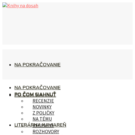
NA POKRAČOVANIE
NA POKRAČOVANIE
PO ČOM SIAHNUŤ
PO ČOM SIAHNUŤ
RECENZIE
NOVINKY
Z POLIČKY
NA TÉMU
LITERÁRNA KAVIAREŇ
RECENZIE
ROZHOVORY