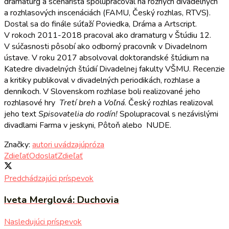
dramaturg a scenárista spolupracoval na rôznych divadelných
a rozhlasových inscenáciách (FAMU, Český rozhlas, RTVS).
Dostal sa do finále súťaží Poviedka, Dráma a Artscript.
V rokoch 2011-2018 pracoval ako dramaturg v Štúdiu 12.
V súčasnosti pôsobí ako odborný pracovník v Divadelnom
ústave. V roku 2017 absolvoval doktorandské štúdium na
Katedre divadelných štúdií Divadelnej fakulty VŠMU. Recenzie
a kritiky publikoval v divadelných periodikách, rozhlase a
denníkoch. V Slovenskom rozhlase boli realizované jeho
rozhlasové hry
Tretí breh
a
Voľná
. Český rozhlas realizoval
jeho text
Spisovatelia do rodín!
Spolupracoval s nezávislými
divadlami Farma v jeskyni, Pôtoň alebo NUDE.
Značky:
autori uvádzajú
próza
Zdieľať
Odoslať
Zdieľať
Predchádzajúci príspevok
Iveta Merglová: Duchovia
Nasledujúci príspevok