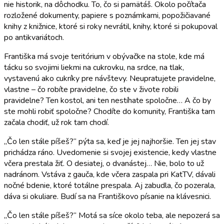
nie historik, na dôchodku. To, čo si pamätáš. Okolo počítača
rozložené dokumenty, papiere s poznámkami, popožičiavané
knihy z knižnice, ktoré si roky nevrátil, knihy, ktoré si pokupoval
po antikvariátoch.
Františka má svoje teritórium v obývačke na stole, kde má
tácku so svojimi liekmi na cukrovku, na srdce, na tlak,
vystavenú ako cukríky pre návštevy. Neupratujete pravidelne,
vlastne – čo robíte pravidelne, čo ste v živote robili
pravidelne? Ten kostol, ani ten nestíhate spoločne… A čo by
ste mohli robiť spoločne? Chodíte do komunity, Františka tam
začala chodiť, už rok tam chodí.
„Čo len stále píšeš?“ pýta sa, keď je jej najhoršie. Ten jej stav
prichádza ráno. Uvedomenie si svojej existencie, kedy vlastne
včera prestala žiť. O desiatej, o dvanástej… Nie, bolo to už
nadránom. Vstáva z gauča, kde včera zaspala pri KatTV, dávali
nočné bdenie, ktoré totálne prespala. Aj zabudla, čo pozerala,
dáva si okuliare. Budí sa na Františkovo písanie na klávesnici.
„Čo len stále píšeš?“ Motá sa síce okolo teba, ale nepozerá sa