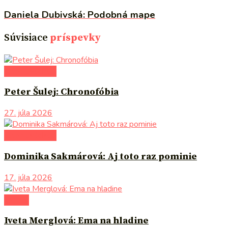
Daniela Dubivská: Podobná mape
Súvisiace
príspevky
autori uvádzajú
Peter Šulej: Chronofóbia
27. júla 2026
autori uvádzajú
Dominika Sakmárová: Aj toto raz pominie
17. júla 2026
komiks
Iveta Merglová: Ema na hladine