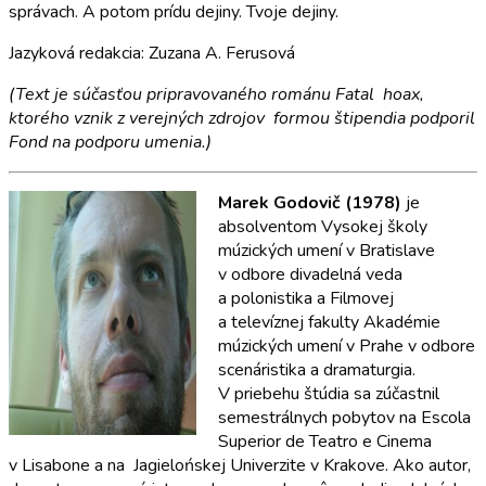
správach. A potom prídu dejiny. Tvoje dejiny.
Jazyková redakcia: Zuzana A. Ferusová
(Text je súčasťou pripravovaného románu Fatal hoax,
ktorého vznik z verejných zdrojov formou štipendia podporil
Fond na podporu umenia.)
Marek Godovič (1978)
je
absolventom Vysokej školy
múzických umení v Bratislave
v odbore divadelná veda
a polonistika a Filmovej
a televíznej fakulty Akadémie
múzických umení v Prahe v odbore
scenáristika a dramaturgia.
V priebehu štúdia sa zúčastnil
semestrálnych pobytov na Escola
Superior de Teatro e Cinema
v Lisabone a na Jagielońskej Univerzite v Krakove. Ako autor,