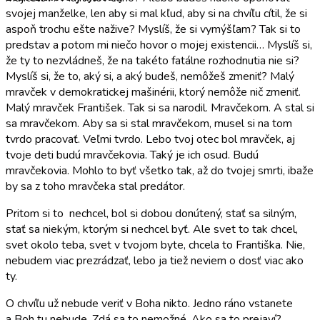
svojej manželke, len aby si mal kľud, aby si na chvíľu cítil, že si
aspoň trochu ešte nažive? Myslíš, že si vymýšľam? Tak si to
predstav a potom mi niečo hovor o mojej existencii… Myslíš si,
že ty to nezvládneš, že na takéto fatálne rozhodnutia nie si?
Myslíš si, že to, aký si, a aký budeš, nemôžeš zmeniť? Malý
mravček v demokratickej mašinérii, ktorý nemôže nič zmeniť.
Malý mravček František. Tak si sa narodil. Mravčekom. A stal si
sa mravčekom. Aby sa si stal mravčekom, musel si na tom
tvrdo pracovať. Veľmi tvrdo. Lebo tvoj otec bol mravček, aj
tvoje deti budú mravčekovia. Taký je ich osud. Budú
mravčekovia. Mohlo to byť všetko tak, až do tvojej smrti, ibaže
by sa z toho mravčeka stal predátor.
Pritom si to nechcel, bol si dobou donútený, stať sa silným,
stať sa niekým, ktorým si nechcel byť. Ale svet to tak chcel,
svet okolo teba, svet v tvojom byte, chcela to Františka. Nie,
nebudem viac prezrádzať, lebo ja tiež neviem o dosť viac ako
ty.
O chvíľu už nebude veriť v Boha nikto. Jedno ráno vstanete
a Boh tu nebude. Zdá sa to nemožné. Ako sa to prejaví?