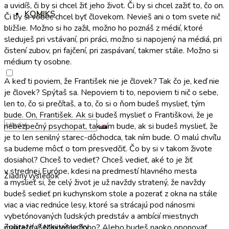
a uvidíš, či by si chcel žiť jeho život. Či by si chcel zažiť to, čo on.
KOMIKS
Či by si vôbec chcel byť človekom. Nevieš ani o tom svete nič
bližšie. Možno si ho zažil, možno ho poznáš z médií, ktoré
sleduješ pri vstávaní, pri práci, možno si napojený na médiá, pri
čistení zubov, pri fajčení, pri zaspávaní, takmer stále. Možno si
médium ty osobne.
A keď ti poviem, že František nie je človek? Tak čo je, keď nie
je človek? Spýtaš sa. Nepoviem ti to, nepoviem ti nič o sebe,
len to, čo si prečítaš, a to, čo si o ňom budeš myslieť, tým
bude. On, František. Ak si budeš myslieť o Františkovi, že je
nebezpečný psychopat, tak ním bude, ak si budeš myslieť, že
je to len senilný starec-dôchodca, tak ním bude. O malú chvíľu
sa budeme môcť o tom presvedčiť. Čo by si v takom živote
dosiahol? Chceš to vedieť? Chceš vedieť, aké to je žiť
v strednej Európe, kdesi na predmestí hlavného mesta
Žiadny výsledok
a myslieť si, že celý život je už navždy stratený, že navždy
budeš sedieť pri kuchynskom stole a pozerať z okna na stále
viac a viac rednúce lesy, ktoré sa strácajú pod nánosmi
vybetónovaných ľudských predstáv a ambícií miestnych
Zobraziť všetky výsledky
majiteľov? Majiteľov čoho? Alebo budeš naoko oponovať