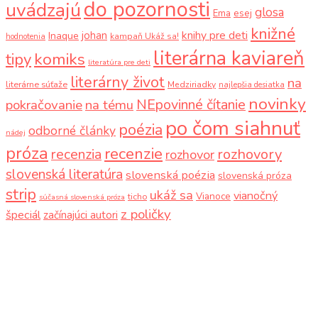
do pozornosti
uvádzajú
glosa
Ema
esej
knižné
knihy pre deti
johan
Inaque
kampaň Ukáž sa!
hodnotenia
literárna kaviareň
komiks
tipy
literatúra pre deti
literárny život
na
literárne súťaže
Medziriadky
najlepšia desiatka
novinky
NEpovinné čítanie
pokračovanie
na tému
po čom siahnuť
poézia
odborné články
nádej
próza
recenzie
recenzia
rozhovory
rozhovor
slovenská literatúra
slovenská poézia
slovenská próza
strip
ukáž sa
vianočný
Vianoce
ticho
súčasná slovenská próza
z poličky
špeciál
začínajúci autori