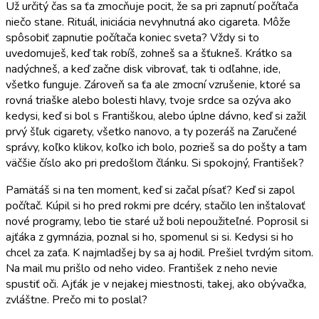
Už určitý čas sa ťa zmocňuje pocit, že sa pri zapnutí počítača
niečo stane. Rituál, iniciácia nevyhnutná ako cigareta. Môže
spôsobiť zapnutie počítača koniec sveta? Vždy si to
uvedomuješ, keď tak robíš, zohneš sa a šťukneš. Krátko sa
nadýchneš, a keď začne disk vibrovať, tak ti odľahne, ide,
všetko funguje. Zároveň sa ťa ale zmocní vzrušenie, ktoré sa
rovná triaške alebo bolesti hlavy, tvoje srdce sa ozýva ako
kedysi, keď si bol s Františkou, alebo úplne dávno, keď si zažil
prvý šľuk cigarety, všetko nanovo, a ty pozeráš na Zaručené
správy, koľko klikov, koľko ich bolo, pozrieš sa do pošty a tam
väčšie číslo ako pri predošlom článku. Si spokojný, František?
Pamätáš si na ten moment, keď si začal písať? Keď si zapol
počítač. Kúpil si ho pred rokmi pre dcéry, stačilo len inštalovať
nové programy, lebo tie staré už boli nepoužiteľné. Poprosil si
ajťáka z gymnázia, poznal si ho, spomenul si si. Kedysi si ho
chcel za zaťa. K najmladšej by sa aj hodil. Prešiel tvrdým sitom.
Na mail mu prišlo od neho video. František z neho nevie
spustiť oči. Ajťák je v nejakej miestnosti, takej, ako obývačka,
zvláštne. Prečo mi to poslal?