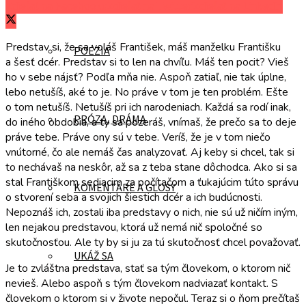
Zdieľať na Facebooku
Zdieľať na Twitteri
Zdieľať na LinkedIn
Predstav si, že sa voláš František, máš manželku Františku
POÉZIA
a šesť dcér. Predstav si to len na chvíľu. Máš ten pocit? Vieš
ho v sebe nájsť? Podľa mňa nie. Aspoň zatiaľ, nie tak úplne,
lebo netušíš, aké to je. No práve v tom je ten problém. Ešte
o tom netušíš. Netušíš pri ich narodeniach. Každá sa rodí inak,
PRÓZA, DRÁMA
do iného obdobia, a ty sa pozeráš, vnímaš, že prečo sa to deje
práve tebe. Práve ony sú v tebe. Veríš, že je v tom niečo
vnútorné, čo ale nemáš čas analyzovať. Aj keby si chcel, tak si
to nechávaš na neskôr, až sa z teba stane dôchodca. Ako si sa
stal Františkom sediacim za počítačom a ťukajúcim túto správu
KOMENTÁRE A GLOSY
o stvorení seba a svojich šiestich dcér a ich budúcnosti.
Nepoznáš ich, zostali iba predstavy o nich, nie sú už ničím iným,
len nejakou predstavou, ktorá už nemá nič spoločné so
skutočnosťou. Ale ty by si ju za tú skutočnosť chcel považovať.
UKÁŽ SA
Je to zvláštna predstava, stať sa tým človekom, o ktorom nič
nevieš. Alebo aspoň s tým človekom nadviazať kontakt. S
človekom o ktorom si v živote nepočul. Teraz si o ňom prečítaš