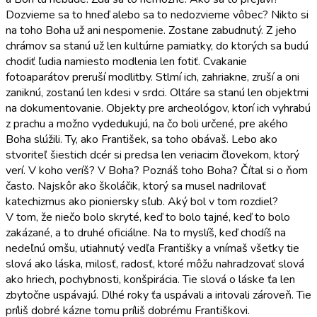
Dozvieme sa to hneď alebo sa to nedozvieme vôbec? Nikto si
na toho Boha už ani nespomenie. Zostane zabudnutý. Z jeho
chrámov sa stanú už len kultúrne pamiatky, do ktorých sa budú
chodiť ľudia namiesto modlenia len fotiť. Cvakanie
fotoaparátov preruší modlitby. Stlmí ich, zahriakne, zruší a oni
zaniknú, zostanú len kdesi v srdci. Oltáre sa stanú len objektmi
na dokumentovanie. Objekty pre archeológov, ktorí ich vyhrabú
z prachu a možno vydedukujú, na čo boli určené, pre akého
Boha slúžili. Ty, ako František, sa toho obávaš. Lebo ako
stvoriteľ šiestich dcér si predsa len veriacim človekom, ktorý
verí. V koho veríš? V Boha? Poznáš toho Boha? Čítal si o ňom
často. Najskôr ako školáčik, ktorý sa musel nadrilovať
katechizmus ako pioniersky sľub. Aký bol v tom rozdiel?
V tom, že niečo bolo skryté, keď to bolo tajné, keď to bolo
zakázané, a to druhé oficiálne. Na to myslíš, keď chodíš na
nedeľnú omšu, utiahnutý vedľa Františky a vnímaš všetky tie
slová ako láska, milosť, radosť, ktoré môžu nahradzovať slová
ako hriech, pochybnosti, konšpirácia. Tie slová o láske ťa len
zbytočne uspávajú. Dlhé roky ťa uspávali a iritovali zároveň. Tie
príliš dobré kázne tomu príliš dobrému Františkovi.