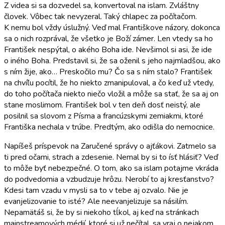
Z videa si sa dozvedel sa, konvertoval na islam. Zvláštny
človek. Vôbec tak nevyzeral. Taký chlapec za počítačom.
K nemu bol vždy úslužný. Veď mal Františkove názory, dokonca
sa o nich rozprával, že všetko je Boží zámer. Len vtedy sa ho
František nespýtal, o akého Boha ide. Nevšimol si asi, že ide
o iného Boha. Predstavil si, že sa oženil s jeho najmladšou, ako
s ním žije, ako… Preskočilo mu? Čo sa s ním stalo? František
na chvíľu pocítil, že ho niekto zmanipuloval, a čo keď už vtedy,
do toho počítača niekto niečo vložil a môže sa stať, že sa aj on
stane moslimom. František bol v ten deň dosť neistý, ale
posilnil sa slovom z Písma a francúzskymi zemiakmi, ktoré
Františka nechala v trúbe. Predtým, ako odišla do nemocnice.
Napíšeš príspevok na Zaručené správy o ajťákovi. Zatmelo sa
ti pred očami, strach a zdesenie. Nemal by si to ísť hlásiť? Veď
to môže byť nebezpečné. O tom, ako sa islam potajme vkráda
do podvedomia a vzbudzuje hrôzu. Nerobí to aj kresťanstvo?
Kdesi tam vzadu v mysli sa to v tebe aj ozvalo. Nie je
evanjelizovanie to isté? Ale neevanjelizuje sa násilím.
Nepamätáš si, že by si niekoho tĺkol, aj keď na stránkach
mainstreamových médií, ktoré si už nečítal, sa vraj o nejakom