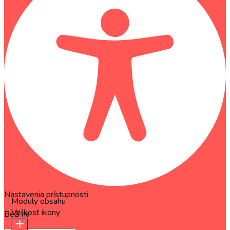
Nastavenia prístupnosti
Moduly obsahu
Veľkosť ikony
Beží na
OneTap