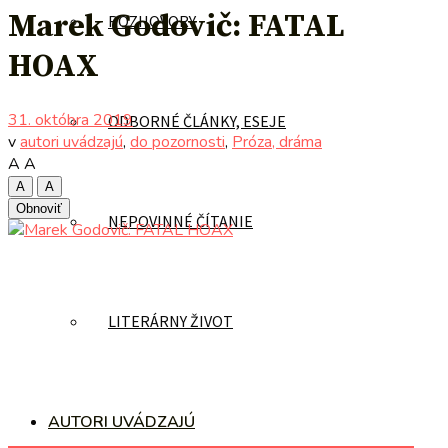
Marek Godovič: FATAL
ROZHOVORY
HOAX
31. októbra 2019
ODBORNÉ ČLÁNKY, ESEJE
v
autori uvádzajú
,
do pozornosti
,
Próza, dráma
A
A
A
A
Obnoviť
NEPOVINNÉ ČÍTANIE
LITERÁRNY ŽIVOT
AUTORI UVÁDZAJÚ