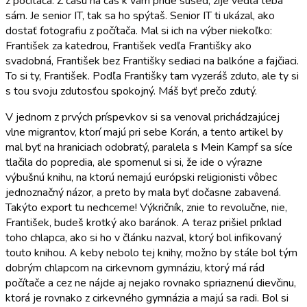
z počítača. Z času na čas k vám príde sused, žije vedľa teba
sám. Je senior IT, tak sa ho spýtaš. Senior IT ti ukázal, ako
dostať fotografiu z počítača. Mal si ich na výber niekoľko:
František za katedrou, František vedľa Františky ako
svadobná, František bez Františky sediaci na balkóne a fajčiaci.
To si ty, František. Podľa Františky tam vyzeráš zduto, ale ty si
s tou svoju zdutosťou spokojný. Máš byť prečo zdutý.
V jednom z prvých príspevkov si sa venoval prichádzajúcej
vlne migrantov, ktorí majú pri sebe Korán, a tento artikel by
mal byť na hraniciach odobratý, paralela s Mein Kampf sa síce
tlačila do popredia, ale spomenul si si, že ide o výrazne
výbušnú knihu, na ktorú nemajú európski religionisti vôbec
jednoznačný názor, a preto by mala byť dočasne zabavená.
Takýto export tu nechceme! Výkričník, znie to revolučne, nie,
František, budeš krotký ako baránok. A teraz prišiel príklad
toho chlapca, ako si ho v článku nazval, ktorý bol infikovaný
touto knihou. A keby nebolo tej knihy, možno by stále bol tým
dobrým chlapcom na cirkevnom gymnáziu, ktorý má rád
počítače a cez ne nájde aj nejako rovnako spriaznenú dievčinu,
ktorá je rovnako z cirkevného gymnázia a majú sa radi. Bol si