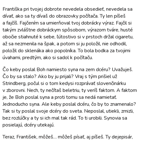
Františka pri tvojej dobrote nevedela obsedieť, nevedela sa
dívať, ako sa ty dívaš do obrazovky počítača. Ty len píšeš
a fajčíš. Fajčením sa umierňoval tvoj dobrácky výraz. Fajčil si
takým zvláštne dobráckym spôsobom, výrazom tváre, husté
obočie stiahnuté k sebe, ľútostivo si v prstoch držal cigaretu,
až sa nezmenila na špak, a potom si ju položil, nie odhodil,
položil do sklenáka ako popolníka. To bola bodka za tvojimi
úvahami, predtým, ako si sadol k počítaču.
Čo keby poslal Boh namiesto syna na zem dcéru? Uvažuješ.
Čo by sa stalo? Ako by ju prijali? Vraj s tým prišiel už
Strindberg, počul si o tom kedysi rozprávať slovenčinárku
v zborovni. Nech, ty nečítaš beletriu, ty veríš faktom. A faktom
je, že Boh poslal syna a proti tomu sa nedá namietať.
Jednoducho syna. Ale keby poslal dcéru, čo by to znamenalo?
Tak si ty poslal svoje dcéry do sveta. Neposlal, utiekli, zmizli,
bez rozlúčky a ty si ich mal tak rád. To ti urobili. Synovia sa
posielajú, dcéry utekajú.
Teraz, František, môžeš… môžeš písať, aj píšeš. Ty dejepisár,