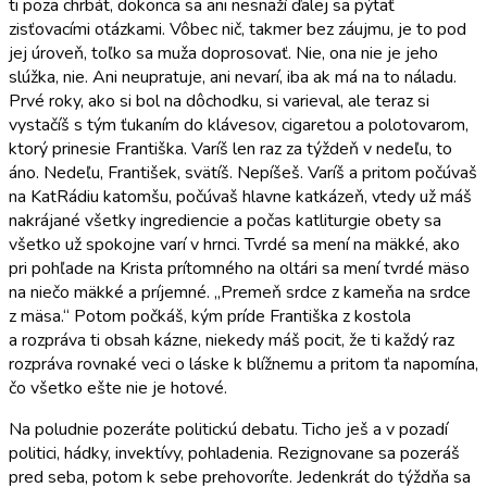
ti poza chrbát, dokonca sa ani nesnaží ďalej sa pýtať
zisťovacími otázkami. Vôbec nič, takmer bez záujmu, je to pod
jej úroveň, toľko sa muža doprosovať. Nie, ona nie je jeho
slúžka, nie. Ani neupratuje, ani nevarí, iba ak má na to náladu.
Prvé roky, ako si bol na dôchodku, si varieval, ale teraz si
vystačíš s tým ťukaním do klávesov, cigaretou a polotovarom,
ktorý prinesie Františka. Varíš len raz za týždeň v nedeľu, to
áno. Nedeľu, František, svätíš. Nepíšeš. Varíš a pritom počúvaš
na KatRádiu katomšu, počúvaš hlavne katkázeň, vtedy už máš
nakrájané všetky ingrediencie a počas katliturgie obety sa
všetko už spokojne varí v hrnci. Tvrdé sa mení na mäkké, ako
pri pohľade na Krista prítomného na oltári sa mení tvrdé mäso
na niečo mäkké a príjemné. „Premeň srdce z kameňa na srdce
z mäsa.“ Potom počkáš, kým príde Františka z kostola
a rozpráva ti obsah kázne, niekedy máš pocit, že ti každý raz
rozpráva rovnaké veci o láske k blížnemu a pritom ťa napomína,
čo všetko ešte nie je hotové.
Na poludnie pozeráte politickú debatu. Ticho ješ a v pozadí
politici, hádky, invektívy, pohladenia. Rezignovane sa pozeráš
pred seba, potom k sebe prehovoríte. Jedenkrát do týždňa sa