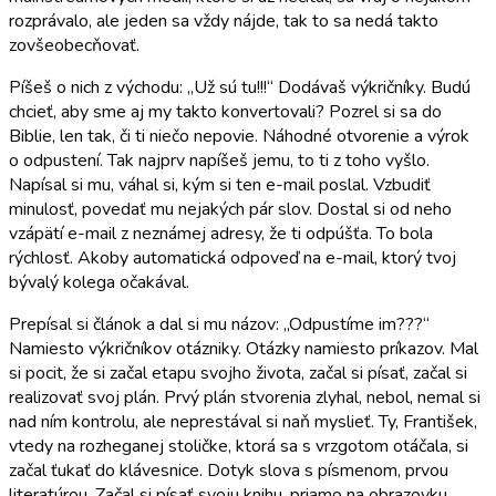
rozprávalo, ale jeden sa vždy nájde, tak to sa nedá takto
zovšeobecňovať.
Píšeš o nich z východu: „Už sú tu!!!“ Dodávaš výkričníky. Budú
chcieť, aby sme aj my takto konvertovali? Pozrel si sa do
Biblie, len tak, či ti niečo nepovie. Náhodné otvorenie a výrok
o odpustení. Tak najprv napíšeš jemu, to ti z toho vyšlo.
Napísal si mu, váhal si, kým si ten e-mail poslal. Vzbudiť
minulosť, povedať mu nejakých pár slov. Dostal si od neho
vzápätí e-mail z neznámej adresy, že ti odpúšťa. To bola
rýchlosť. Akoby automatická odpoveď na e-mail, ktorý tvoj
bývalý kolega očakával.
Prepísal si článok a dal si mu názov: „Odpustíme im???“
Namiesto výkričníkov otázniky. Otázky namiesto príkazov. Mal
si pocit, že si začal etapu svojho života, začal si písať, začal si
realizovať svoj plán. Prvý plán stvorenia zlyhal, nebol, nemal si
nad ním kontrolu, ale neprestával si naň myslieť. Ty, František,
vtedy na rozheganej stoličke, ktorá sa s vrzgotom otáčala, si
začal ťukať do klávesnice. Dotyk slova s písmenom, prvou
literatúrou. Začal si písať svoju knihu, priamo na obrazovku.