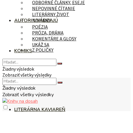
ODBORNÉ ČLÁNKY, ESEJE
NEPOVINNÉ ČÍTANIE
LITERÁRNY ŽIVOT
AUTORI UVÁDZAJÚ
NOVINKY
POÉZIA
PRÓZA, DRÁMA
KOMENTÁRE A GLOSY
UKÁŽ SA
Z POLIČKY
KOMIKS
Žiadny výsledok
Zobraziť všetky výsledky
NA TÉMU
Žiadny výsledok
Zobraziť všetky výsledky
LITERÁRNA KAVIAREŇ