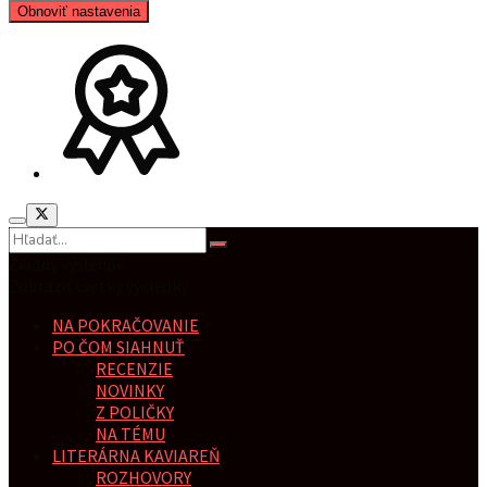
Obnoviť nastavenia
Žiadny výsledok
Zobraziť všetky výsledky
NA POKRAČOVANIE
PO ČOM SIAHNUŤ
RECENZIE
NOVINKY
Z POLIČKY
NA TÉMU
LITERÁRNA KAVIAREŇ
ROZHOVORY