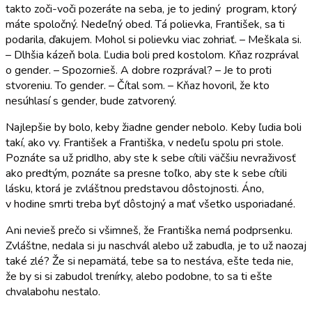
takto zoči-voči pozeráte na seba, je to jediný program, ktorý
máte spoločný. Nedeľný obed. Tá polievka, František, sa ti
podarila, ďakujem. Mohol si polievku viac zohriať. – Meškala si.
– Dlhšia kázeň bola. Ľudia boli pred kostolom. Kňaz rozprával
o gender. – Spozornieš. A dobre rozprával? – Je to proti
stvoreniu. To gender. – Čítal som. – Kňaz hovoril, že kto
nesúhlasí s gender, bude zatvorený.
Najlepšie by bolo, keby žiadne gender nebolo. Keby ľudia boli
takí, ako vy. František a Františka, v nedeľu spolu pri stole.
Poznáte sa už pridlho, aby ste k sebe cítili väčšiu nevraživosť
ako predtým, poznáte sa presne toľko, aby ste k sebe cítili
lásku, ktorá je zvláštnou predstavou dôstojnosti. Áno,
v hodine smrti treba byť dôstojný a mať všetko usporiadané.
Ani nevieš prečo si všimneš, že Františka nemá podprsenku.
Zvláštne, nedala si ju naschvál alebo už zabudla, je to už naozaj
také zlé? Že si nepamätá, tebe sa to nestáva, ešte teda nie,
že by si si zabudol trenírky, alebo podobne, to sa ti ešte
chvalabohu nestalo.