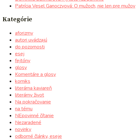
Patrícia Vesel Ganoczyová: O mužoch, nie len pre mužov
Kategórie
aforizmy
autori uvádzajú
do pozornosti
esej
fejtóny
glosy
Komentáre a glosy
komiks
literárna kaviareň
literárny život
Na pokračovanie
na tému
NEpovinné čítanie
Nezaradené
novinky
odborné články, eseje