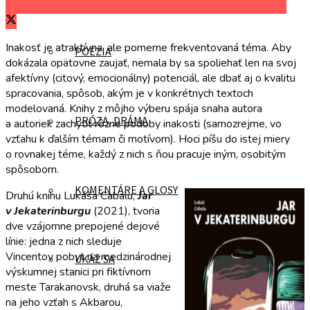
Zdieľať na Facebooku
Zdieľať na Twitteri
Zdieľať na LinkedIn
Inakosť je atraktívna, ale pomerne frekventovaná téma. Aby
POÉZIA
dokázala opätovne zaujať, nemala by sa spoliehať len na svoj
afektívny (citový, emocionálny) potenciál, ale dbať aj o kvalitu
spracovania, spôsob, akým je v konkrétnych textoch
modelovaná. Knihy z môjho výberu spája snaha autora
PRÓZA, DRÁMA
a autoriek zachytiť rôzne podoby inakosti (samozrejme, vo
vzťahu k ďalším témam či motívom). Hoci píšu do istej miery
o rovnakej téme, každý z nich s ňou pracuje iným, osobitým
spôsobom.
KOMENTÁRE A GLOSY
Druhú knihu Lukáša Cabalu,
Jar
v Jekaterinburgu
(2021), tvoria
dve vzájomne prepojené dejové
línie: jedna z nich sleduje
Vincentov pobyt na medzinárodnej
UKÁŽ SA
výskumnej stanici pri fiktívnom
meste Tarakanovsk, druhá sa viaže
na jeho vzťah s Akbarou,