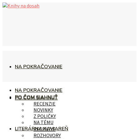
NA POKRAČOVANIE
NA POKRAČOVANIE
PO ČOM SIAHNUŤ
PO ČOM SIAHNUŤ
RECENZIE
NOVINKY
Z POLIČKY
NA TÉMU
LITERÁRNA KAVIAREŇ
RECENZIE
ROZHOVORY