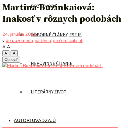
Martina Buzinkaiová:
ROZHOVORY
Inakosť v rôznych podobách
24. januára 2022
ODBORNÉ ČLÁNKY, ESEJE
v
do pozornosti
,
na tému
,
po čom siahnuť
A
A
A
A
Obnoviť
NEPOVINNÉ ČÍTANIE
LITERÁRNY ŽIVOT
AUTORI UVÁDZAJÚ