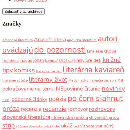
november 2025
Zobraziť viac archívov
Značky
autori
Anasoft litera
americká literatúra
anglická literatúra
do pozornosti
uvádzajú
glosa
Ema
esej
knižné
knihy pre deti
johan
Inaque
kampaň Ukáž sa!
hodnotenia
literárna kaviareň
komiks
tipy
literatúra pre deti
literárny život
na
literárne súťaže
Medziriadky
najlepšia desiatka
novinky
NEpovinné čítanie
pokračovanie
na tému
po čom siahnuť
poézia
odborné články
nádej
próza
recenzie
recenzia
rozhovory
rozhovor
slovenská literatúra
slovenská poézia
slovenská próza
strip
ukáž sa
vianočný
Vianoce
ticho
súčasná slovenská próza