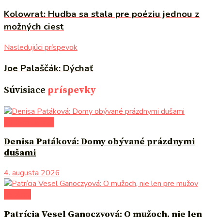
Kolowrat: Hudba sa stala pre poéziu jednou z
možných ciest
Nasledujúci príspevok
Joe Palaščák: Dýchať
Súvisiace
príspevky
po čom siahnuť
Denisa Patáková: Domy obývané prázdnymi
dušami
4. augusta 2026
na tému
Patrícia Vesel Ganoczyová: O mužoch, nie len