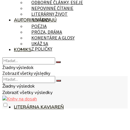
ODBORNÉ ČLÁNKY, ESEJE
NEPOVINNÉ ČÍTANIE
LITERÁRNY ŽIVOT
AUTORI UVÁDZAJÚ
NOVINKY
POÉZIA
PRÓZA, DRÁMA
KOMENTÁRE A GLOSY
UKÁŽ SA
Z POLIČKY
KOMIKS
Žiadny výsledok
Zobraziť všetky výsledky
NA TÉMU
Žiadny výsledok
Zobraziť všetky výsledky
LITERÁRNA KAVIAREŇ