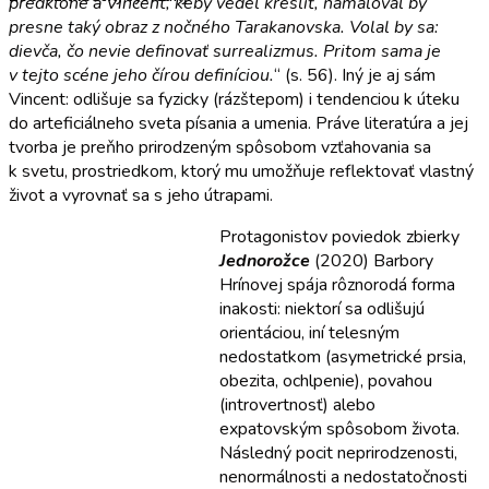
predklone a Vincent, keby vedel kresliť, namaľoval by
presne taký obraz z nočného Tarakanovska. Volal by sa:
dievča, čo nevie definovať surrealizmus. Pritom sama je
v tejto scéne jeho čírou definíciou.
“ (s. 56). Iný je aj sám
Vincent: odlišuje sa fyzicky (rázštepom) i tendenciou k úteku
do arteficiálneho sveta písania a umenia. Práve literatúra a jej
tvorba je preňho prirodzeným spôsobom vzťahovania sa
k svetu, prostriedkom, ktorý mu umožňuje reflektovať vlastný
život a vyrovnať sa s jeho útrapami.
Protagonistov poviedok zbierky
Jednorožce
(2020) Barbory
Hrínovej spája rôznorodá forma
inakosti: niektorí sa odlišujú
orientáciou, iní telesným
nedostatkom (asymetrické prsia,
obezita, ochlpenie), povahou
(introvertnosť) alebo
expatovským spôsobom života.
Následný pocit neprirodzenosti,
nenormálnosti a nedostatočnosti