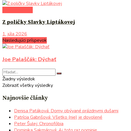
po čom siahnuť
Z poličky Slavky Liptákovej
1. júla 2026
Nasledujúci príspevok
Joe Palaščák: Dýchať
Žiadny výsledok
Zobraziť všetky výsledky
Najnovšie články
Denisa Patáková: Domy obývané prázdnymi dušami
Patrícia Gabrišová: Všetko (nie) je dovolené
Peter Šulej: Chronofóbia
Dominika Sakmárová: Aj toto raz pominie