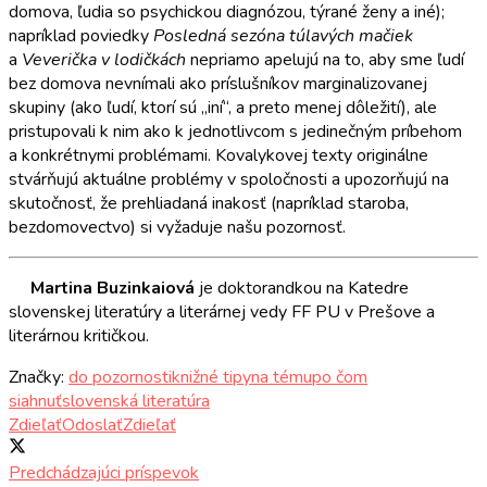
domova, ľudia so psychickou diagnózou, týrané ženy a iné);
napríklad poviedky
Posledná sezóna túlavých mačiek
a
Veverička v lodičkách
nepriamo apelujú na to, aby sme ľudí
bez domova nevnímali ako príslušníkov marginalizovanej
skupiny (ako ľudí, ktorí sú „iní“, a preto menej dôležití), ale
pristupovali k nim ako k jednotlivcom s jedinečným príbehom
a konkrétnymi problémami. Kovalykovej texty originálne
stvárňujú aktuálne problémy v spoločnosti a upozorňujú na
skutočnosť, že prehliadaná inakosť (napríklad staroba,
bezdomovectvo) si vyžaduje našu pozornosť.
Martina Buzinkaiová
je doktorandkou na Katedre
slovenskej literatúry a literárnej vedy FF PU v Prešove a
literárnou kritičkou.
Značky:
do pozornosti
knižné tipy
na tému
po čom
siahnuť
slovenská literatúra
Zdieľať
Odoslať
Zdieľať
Predchádzajúci príspevok