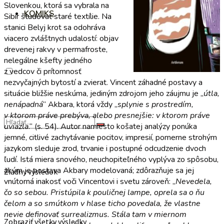
Slovenkou, ktorá sa vybrala na
KOMIKS
Sibír študovať staré textílie. Na
stanici Belyj krot sa odohráva
viacero zvláštnych udalostí: objav
drevenej rakvy v permafroste,
nelegálne kšefty jedného
z vedcov či prítomnosť
nezvyčajných bytostí a zvierat. Vincent záhadné postavy a
situácie bližšie neskúma, jediným zdrojom jeho záujmu je „
útla,
nenápadná
“ Akbara, ktorá vždy „
splynie s prostredím,
v ktorom práve prebýva, alebo presnejšie: v ktorom práve
uviazla
.“ (s. 54). Autor namiesto košatej analýzy ponúka
jemné, citlivé zachytávanie pocitov, impresií, pomerne strohým
jazykom sleduje zrod, trvanie i postupné odcudzenie dvoch
ľudí. Istá miera snového, neuchopiteľného vyplýva zo spôsobu,
akým je postava Akbary modelovaná; zdôrazňuje sa jej
Žiadny výsledok
vnútorná inakosť voči Vincentovi i svetu zároveň: „
Nevedela,
čo so sebou. Pristúpila k pouličnej lampe, oprela sa o ňu
čelom a so smútkom v hlase ticho povedala, že vlastne
nevie definovať surrealizmus. Stála tam v miernom
Zobraziť všetky výsledky