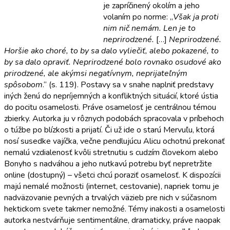
je zapríčinený okolím a jeho
volaním po norme: „
Však ja proti
nim nič nemám. Len je to
neprirodzené.
[…]
Neprirodzené.
Horšie ako choré, to by sa dalo vyliečiť, alebo pokazené, to
by sa dalo opraviť. Neprirodzené bolo rovnako osudové ako
prirodzené, ale akýmsi negatívnym, neprijateľným
spôsobom
.“ (s. 119). Postavy sa v snahe naplniť predstavy
iných ženú do nepríjemných a konfliktných situácií, ktoré ústia
do pocitu osamelosti. Práve osamelosť je centrálnou témou
zbierky. Autorka ju v rôznych podobách spracovala v príbehoch
o túžbe po blízkosti a prijatí. Či už ide o starú Mervuľu, ktorá
nosí susedke vajíčka, večne pendlujúcu Alicu ochotnú prekonať
nemalú vzdialenosť kvôli stretnutiu s cudzím človekom alebo
Bonyho s nadváhou a jeho nutkavú potrebu byť nepretržite
online (dostupný) – všetci chcú poraziť osamelosť. K dispozícii
majú nemalé možnosti (internet, cestovanie), napriek tomu je
nadväzovanie pevných a trvalých väzieb pre nich v súčasnom
hektickom svete takmer nemožné. Témy inakosti a osamelosti
autorka nestvárňuje sentimentálne, dramaticky, práve naopak