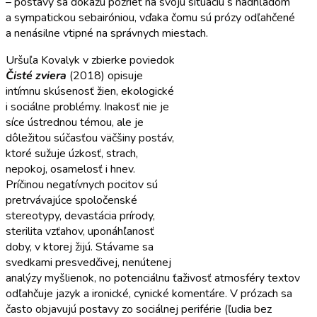
– postavy sa dokážu pozrieť na svoju situáciu s nadhľadom
a sympatickou sebairóniou, vďaka čomu sú prózy odľahčené
a nenásilne vtipné na správnych miestach.
Uršuľa Kovalyk v zbierke poviedok
Čisté zviera
(2018) opisuje
intímnu skúsenosť žien, ekologické
i sociálne problémy. Inakosť nie je
síce ústrednou témou, ale je
dôležitou súčasťou väčšiny postáv,
ktoré sužuje úzkosť, strach,
nepokoj, osamelosť i hnev.
Príčinou negatívnych pocitov sú
pretrvávajúce spoločenské
stereotypy, devastácia prírody,
sterilita vzťahov, uponáhľanosť
doby, v ktorej žijú. Stávame sa
svedkami presvedčivej, nenútenej
analýzy myšlienok, no potenciálnu ťaživosť atmosféry textov
odľahčuje jazyk a ironické, cynické komentáre. V prózach sa
často objavujú postavy zo sociálnej periférie (ľudia bez