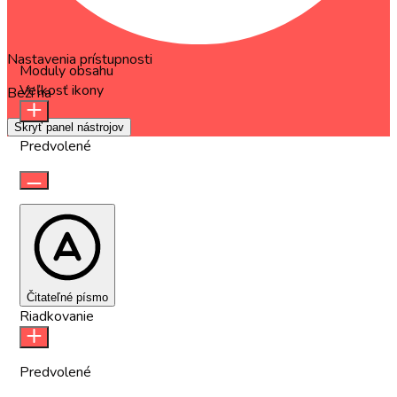
Nastavenia prístupnosti
Moduly obsahu
Veľkosť ikony
Beží na
OneTap
Skryť panel nástrojov
Predvolené
Čitateľné písmo
Riadkovanie
Predvolené