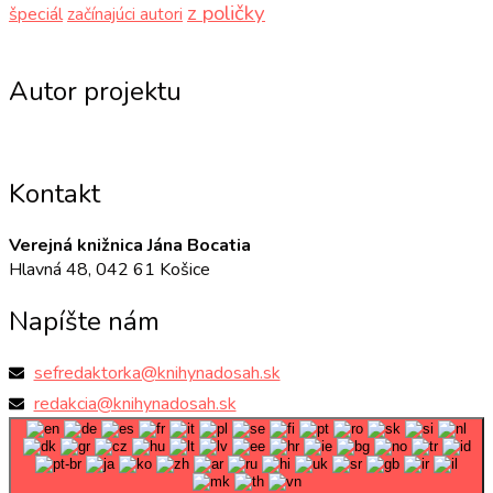
z poličky
špeciál
začínajúci autori
Autor projektu
Kontakt
Verejná knižnica Jána Bocatia
Hlavná 48, 042 61 Košice
Napíšte nám
sefredaktorka@knihynadosah.sk
redakcia@knihynadosah.sk