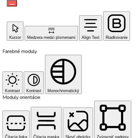
Kurzor
Medzera medzi písmenami
Align Text
Riadkovanie
Farebné moduly
Kontrast
Kontrast
Monochromatický
Moduly orientácie
Čítacia linka
Čítacia maska
Skryť obrázky
Zvýrazniť nadpisy