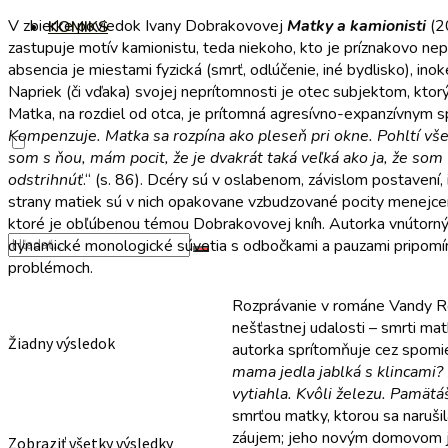
V zbierke poviedok Ivany Dobrakovovej
Matky a kamionisti
(20
KOMIKS
zastupuje motív kamionistu, teda niekoho, kto je príznakovo ne
absencia je miestami fyzická (smrť, odlúčenie, iné bydlisko), i
Napriek (či vďaka) svojej neprítomnosti je otec subjektom, kt
Matka, na rozdiel od otca, je prítomná agresívno-expanzívnym 
Kompenzuje. Matka sa rozpína ako pleseň pri okne. Pohltí všetko
som s ňou, mám pocit, že je dvakrát taká veľká ako ja, že som 
odstrihnúť
.“ (s. 86). Dcéry sú v oslabenom, závislom postavení
strany matiek sú v nich opakovane vzbudzované pocity menejcen
ktoré je obľúbenou témou Dobrakovovej kníh. Autorka vnútorný sv
dynamické monologické súvetia s odbočkami a pauzami pripomín
problémoch.
Rozprávanie v románe Vandy 
nešťastnej udalosti – smrti mat
Žiadny výsledok
autorka sprítomňuje cez spomie
mama jedla jablká s klincami? 
vytiahla. Kvôli železu. Pamätá
smrťou matky, ktorou sa narušil
záujem; jeho novým domovom je
Zobraziť všetky výsledky