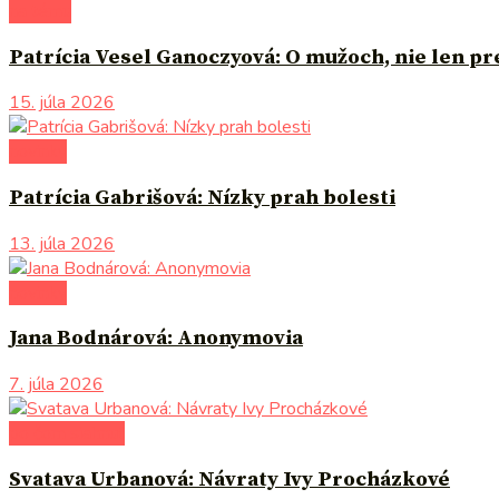
na tému
Patrícia Vesel Ganoczyová: O mužoch, nie len p
15. júla 2026
novinky
Patrícia Gabrišová: Nízky prah bolesti
13. júla 2026
novinky
Jana Bodnárová: Anonymovia
7. júla 2026
po čom siahnuť
Svatava Urbanová: Návraty Ivy Procházkové