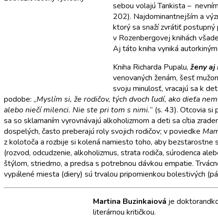
sebou volajú Tankista – nevníma
202). Najdominantnejším a výz
ktorý sa snaží zvrátiť postupný
v Rozenbergovej knihách všadep
Aj táto kniha vyniká autorkiný
Kniha Richarda Pupalu,
ženy aj
venovaných ženám, šesť mužom 
svoju minulosť, vracajú sa k de
podobe: „
Myslím si, že rodičov, tých dvoch ľudí, ako dieťa nemôž
alebo niečí milenci. Nie ste pri tom s nimi.
“ (s. 43). Otcovia s
sa so sklamaním vyrovnávajú alkoholizmom a deti sa cítia zrade
dospelých, často preberajú roly svojich rodičov; v poviedke
Mama
z kolotoča a rozbije si kolená namiesto toho, aby bezstarostne
(rozvod, odcudzenie, alkoholizmus, strata rodiča, súrodenca aleb
štýlom, striedmo, a predsa s potrebnou dávkou empatie. Trvácno
vypálené miesta (diery) sú trvalou pripomienkou bolestivých (p
Martina Buzinkaiová
je doktorandkou
literárnou kritičkou.