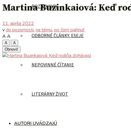
Martina Buzinkaiová: Keď rod
ROZHOVORY
11. apríla 2022
v
do pozornosti
,
na tému
,
po čom siahnuť
ODBORNÉ ČLÁNKY, ESEJE
A
A
A
A
Obnoviť
NEPOVINNÉ ČÍTANIE
LITERÁRNY ŽIVOT
AUTORI UVÁDZAJÚ