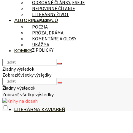
ODBORNÉ ČLÁNKY, ESEJE
NEPOVINNÉ ČÍTANIE
LITERÁRNY ŽIVOT
AUTORI UVÁDZAJÚ
NOVINKY
POÉZIA
PRÓZA, DRÁMA
KOMENTÁRE A GLOSY
UKÁŽ SA
Z POLIČKY
KOMIKS
Žiadny výsledok
Zobraziť všetky výsledky
NA TÉMU
Žiadny výsledok
Zobraziť všetky výsledky
LITERÁRNA KAVIAREŇ