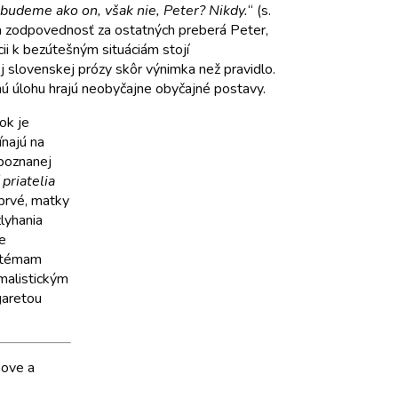
budeme ako on, však nie, Peter? Nikdy.
“ (s.
a zodpovednosť za ostatných preberá Peter,
cii k bezútešným situáciám stojí
 slovenskej prózy skôr výnimka než pravidlo.
nú úlohu hrajú neobyčajne obyčajné postavy.
ok je
najú na
epoznanej
 priatelia
 prvé, matky
lyhania
e
“ témam
imalistickým
garetou
šove a