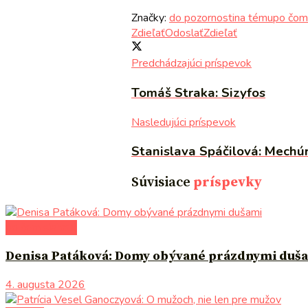
Značky:
do pozornosti
na tému
po čom
Zdieľať
Odoslať
Zdieľať
Predchádzajúci príspevok
Tomáš Straka: Sizyfos
Nasledujúci príspevok
Stanislava Spáčilová: Mechúr
Súvisiace
príspevky
po čom siahnuť
Denisa Patáková: Domy obývané prázdnymi duš
4. augusta 2026