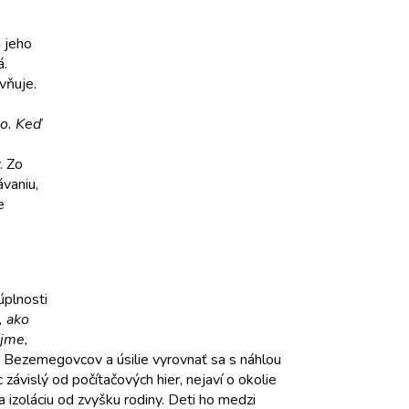
 jeho
á.
vňuje.
lo. Keď
. Zo
vaniu,
e
úplnosti
, ako
ejme,
e Bezemegovcov a úsilie vyrovnať sa s náhlou
závislý od počítačových hier, nejaví o okolie
zoláciu od zvyšku rodiny. Deti ho medzi