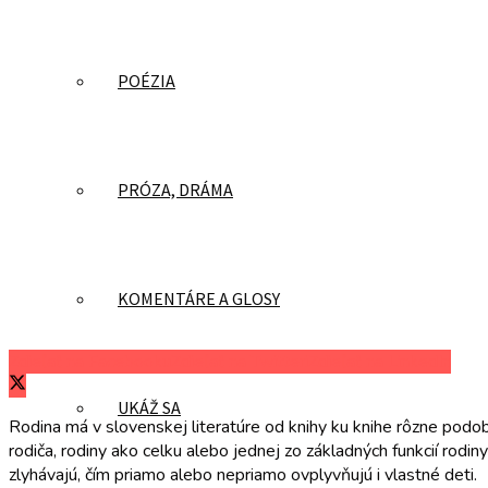
POÉZIA
PRÓZA, DRÁMA
KOMENTÁRE A GLOSY
Zdieľať na Facebooku
Zdieľať na Twitteri
Zdieľať na LinkedIn
UKÁŽ SA
Rodina má v slovenskej literatúre od knihy ku knihe rôzne po
rodiča, rodiny ako celku alebo jednej zo základných funkcií rodin
zlyhávajú, čím priamo alebo nepriamo ovplyvňujú i vlastné deti.