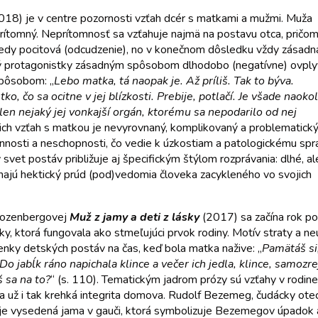
18) je v centre pozornosti vzťah dcér s matkami a mužmi. Muža
prítomný. Neprítomnosť sa vzťahuje najmä na postavu otca, pričom
nokedy pocitová (odcudzenie), no v konečnom dôsledku vždy zásadn
orý protagonistky zásadným spôsobom dlhodobo (negatívne) ovply
spôsobom: „
Lebo matka, tá naopak je. Až príliš. Tak to býva.
, čo sa ocitne v jej blízkosti. Prebije, potlačí. Je všade naoko
len nejaký jej vonkajší orgán, ktorému sa nepodarilo od nej
, ich vzťah s matkou je nevyrovnaný, komplikovaný a problematický
nosti a neschopnosti, čo vedie k úzkostiam a patologickému sprá
et postáv približuje aj špecifickým štýlom rozprávania: dlhé, al
ajú hektický prúd (pod)vedomia človeka zacykleného vo svojich
Rozenbergovej
Muž z jamy a deti z lásky
(2017) sa začína rok po
ky, ktorá fungovala ako stmeľujúci prvok rodiny. Motív straty a ne
nky detských postáv na čas, keď bola matka nažive: „
Pamätáš si
Do jabĺk ráno napichala klince a večer ich jedla, klince, samozr
š sa na to?
“ (s. 110). Tematickým jadrom prózy sú vzťahy v rodin
a už i tak krehká integrita domova. Rudolf Bezemeg, čudácky otec 
 vysedená jama v gauči, ktorá symbolizuje Bezemegov úpadok a i