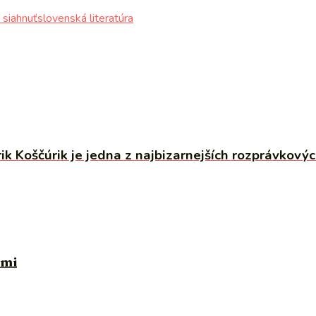
 siahnuť
slovenská literatúra
ik Koščúrik je jedna z najbizarnejších rozprávkovýc
ami