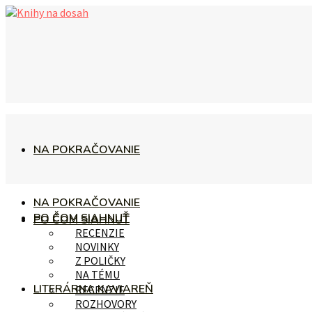
NA POKRAČOVANIE
NA POKRAČOVANIE
PO ČOM SIAHNUŤ
PO ČOM SIAHNUŤ
RECENZIE
NOVINKY
Z POLIČKY
NA TÉMU
LITERÁRNA KAVIAREŇ
RECENZIE
ROZHOVORY