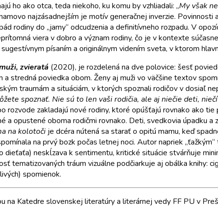
jú ho ako otca, teda niekoho, ku komu by vzhliadali: „
My však ne
namovo najzásadnejším je motív generačnej inverzie. Povinnosti 
 pád rodiny do „jamy“ odcudzenia a definitívneho rozpadu. V opozí
rítomná viera v dobro a význam rodiny, čo je v kontexte súčasnej
m sugestívnym písaním a originálnym videním sveta, v ktorom hlav
 muži, zvieratá
(2020), je rozdelená na dve polovice: šesť povied
a stredná poviedka obom. Ženy aj muži vo väčšine textov spomí
tským traumám a situáciám, v ktorých spoznali rodičov v dosiaľ n
ete spoznať. Nie sú to len vaši rodičia, ale aj niečie deti, niečí
i po rozvode zakladajú nové rodiny, ktoré opúšťajú rovnako ako tie
né a opustené oboma rodičmi rovnako. Deti, svedkovia úpadku a z
 na kolotoči
je dcéra nútená sa starať o opitú mamu, keď spadn
 spomínala na prvý bozk počas letnej noci. Autor napriek „ťažkým
o dieťaťa) neskĺzava k sentimentu, kritické situácie stvárňuje min
sť tematizovaných tráum vizuálne podčiarkuje aj obálka knihy: ci
álivých) spomienok.
 na Katedre slovenskej literatúry a literárnej vedy FF PU v Pre