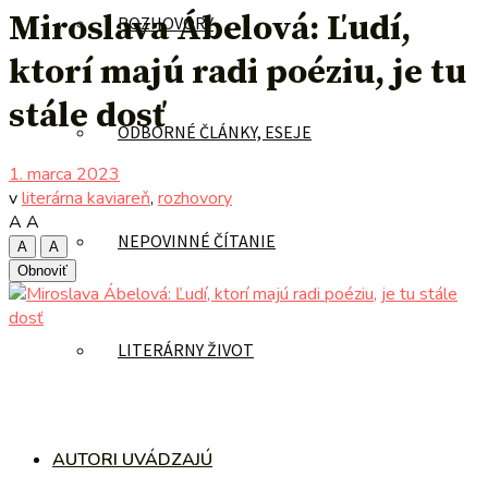
Miroslava Ábelová: Ľudí,
ROZHOVORY
ktorí majú radi poéziu, je tu
stále dosť
ODBORNÉ ČLÁNKY, ESEJE
1. marca 2023
v
literárna kaviareň
,
rozhovory
A
A
NEPOVINNÉ ČÍTANIE
A
A
Obnoviť
LITERÁRNY ŽIVOT
AUTORI UVÁDZAJÚ