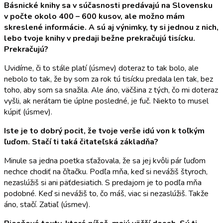
Básnické knihy sa v súčasnosti predávajú na Slovensku
v počte okolo 400 – 600 kusov, ale možno mám
skreslené informácie. A sú aj výnimky, ty si jednou z nich,
lebo tvoje knihy v predaji bežne prekračujú tisícku.
Prekračujú
?
Uvidíme, či to stále platí (úsmev) doteraz to tak bolo, ale
nebolo to tak, že by som za rok tú tisícku predala len tak, bez
toho, aby som sa snažila. Ale áno, väčšina z tých, čo mi doteraz
vyšli, ak nerátam tie úplne posledné, je fuč. Niekto to musel
kúpiť (úsmev).
Iste je to dobrý pocit, že tvoje verše idú von k toľkým
ľuďom. Stačí ti taká čitateľská základň
a?
Minule sa jedna poetka sťažovala, že sa jej kvôli pár ľuďom
nechce chodiť na čítačku. Podľa mňa, keď si nevážiš štyroch,
nezaslúžiš si ani päťdesiatich. S predajom je to podľa mňa
podobné. Keď si nevážiš to, čo máš, viac si nezaslúžiš. Takže
áno, stačí. Zatiaľ (úsmev).