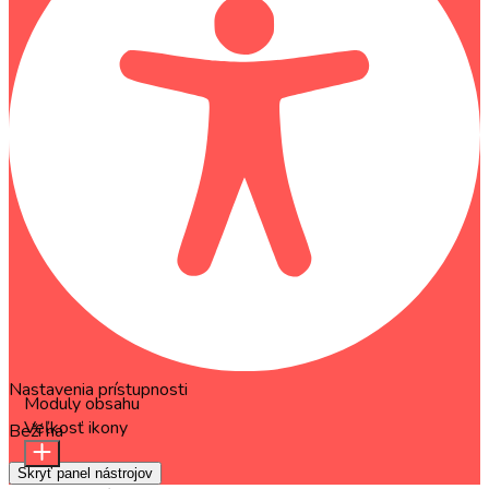
Nastavenia prístupnosti
Moduly obsahu
Veľkosť ikony
Beží na
OneTap
Skryť panel nástrojov