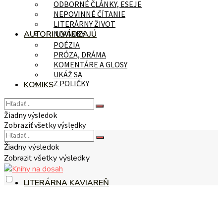
ODBORNÉ ČLÁNKY, ESEJE
NEPOVINNÉ ČÍTANIE
LITERÁRNY ŽIVOT
AUTORI UVÁDZAJÚ
NOVINKY
POÉZIA
PRÓZA, DRÁMA
KOMENTÁRE A GLOSY
UKÁŽ SA
Z POLIČKY
KOMIKS
Žiadny výsledok
Zobraziť všetky výsledky
NA TÉMU
Žiadny výsledok
Zobraziť všetky výsledky
LITERÁRNA KAVIAREŇ