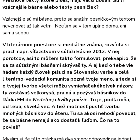
Piesňové texty, ktoré píšeš, majú väčší dosah. Sú ti
vzácnejšie básne alebo texty pesnič
iek?
Vzácnejšie sú mi básne, preto sa snažím pesničkovým textom
nevenovať až tak veľmi. Necítim sa v tom úplne doma, ani
sama sebou.
V literárnom priestore si mediálne známa, rozvírila si
prach napr. víťazstvom v súťaži Básne 2012. V nej
porotcov, asi to môžem takto formulovať, prekvapilo, že
sa za súťažnými básňami skrývaš ty. A aj keď o tebe vie
hádam každý človek píšuci na Slovensku
verše
a celá
literárno-vedecká komunita pozná tvoje meno, a teda si
o tvojej tvorbe všetci môžu vymieňať akékoľvek názory,
ty zostávaš veľkorysá, prajná a pozývaš básnikov do
Rádia FM do
Nedeľnej chvíľky poézie
. To je, podľa mňa,
od teba, skvelá vec. A tiež možnosť pustiť tvorbu
mnohých básnikov do éteru. Tu sa akosi nehodí povedať,
že sa básne nemajú ako dostať k ľuďom. Čo na to
povieš
?
Myslím si, že táto otázka má dva smery odpovedí: na jednej