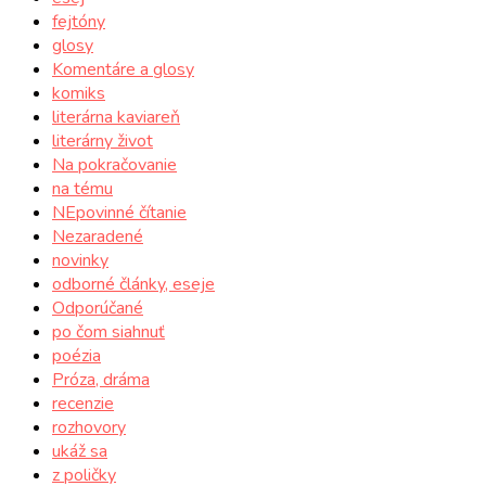
fejtóny
glosy
Komentáre a glosy
komiks
literárna kaviareň
literárny život
Na pokračovanie
na tému
NEpovinné čítanie
Nezaradené
novinky
odborné články, eseje
Odporúčané
po čom siahnuť
poézia
Próza, dráma
recenzie
rozhovory
ukáž sa
z poličky