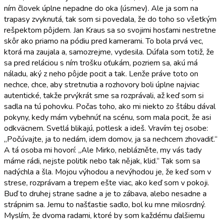
ním človek úplne nepadne do oka (úsmev). Ale ja som na
trapasy zvyknutá, tak som si povedala, že do toho so všetkým
rešpektom pôjdem. Jan Kraus sa so svojimi hosťami nestretne
skôr ako priamo na pódiu pred kamerami. To bola prvá vec,
ktorá ma zaujala a, samozrejme, vydesila. Dúfala som totiž, že
sa pred reláciou s ním trošku oťukám, pozriem sa, akú má
náladu, aký z neho pôjde pocit a tak. Lenže práve toto on
nechce, chce, aby stretnutia a rozhovory boli úplne najviac
autentické, takže prvýkrát sme sa rozprávali, až keď som si
sadla na tú pohovku. Počas toho, ako mi niekto zo štábu dával
pokyny, kedy mám vybehnúť na scénu, som mala pocit, že asi
odkväcnem. Svetlá blikajú, potlesk a ideš. Vravím tej osobe:
„Počúvajte, ja to nedám, idem domov, ja sa nechcem zhovadiť.“
A tá osoba mi hovorí: „Ale Mirko, neblázněte, my vás tady
máme rádi, nejste politik nebo tak nějak, klid.“ Tak som sa
nadýchla a šla. Mojou výhodou a nevýhodou je, že keď som v
strese, rozprávam a trepem ešte viac, ako keď som v pokoji.
Buď to druhej strane sadne a je to zábava, alebo nesadne a
strápnim sa. Jemu to našťastie sadlo, bol ku mne milosrdný.
Myslím, že dvoma radami, ktoré by som každému ďalšiemu