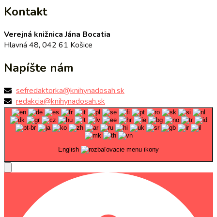
Kontakt
Verejná knižnica Jána Bocatia
Hlavná 48, 042 61 Košice
Napíšte nám
sefredaktorka@knihynadosah.sk
redakcia@knihynadosah.sk
English