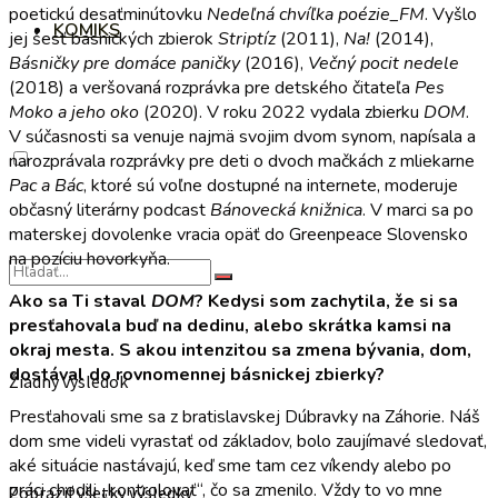
poetickú desaťminútovku
Nedeľná chvíľka poézie_FM
. Vyšlo
KOMIKS
jej šesť básnických zbierok
Striptíz
(2011),
Na!
(2014),
Básničky pre domáce paničky
(2016),
Večný pocit nedele
(2018) a veršovaná rozprávka pre detského čitateľa
Pes
Moko a jeho oko
(2020). V roku 2022 vydala zbierku
DOM
.
V súčasnosti sa venuje najmä svojim dvom synom, napísala a
narozprávala rozprávky pre deti o dvoch mačkách z mliekarne
Pac a Bác
, ktoré sú voľne dostupné na internete, moderuje
občasný literárny podcast
Bánovecká knižnica
. V marci sa po
materskej dovolenke vracia opäť do Greenpeace Slovensko
na pozíciu hovorkyňa.
Ako sa Ti staval
DOM
? Kedysi som zachytila, že si sa
presťahovala buď na dedinu, alebo skrátka kamsi na
okraj mesta. S akou intenzitou sa zmena bývania, dom,
dostával do rovnomennej básnickej zbierky?
Žiadny výsledok
Presťahovali sme sa z bratislavskej Dúbravky na Záhorie. Náš
dom sme videli vyrastať od základov, bolo zaujímavé sledovať,
aké situácie nastávajú, keď sme tam cez víkendy alebo po
práci chodili „kontrolovať“, čo sa zmenilo. Vždy to vo mne
Zobraziť všetky výsledky