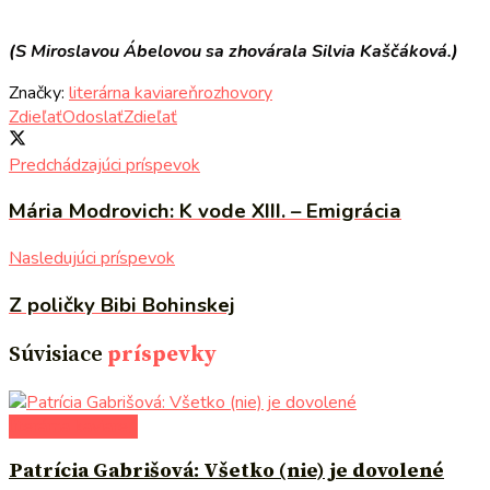
(S Miroslavou Ábelovou sa zhovárala Silvia Kaščáková.)
Značky:
literárna kaviareň
rozhovory
Zdieľať
Odoslať
Zdieľať
Predchádzajúci príspevok
Mária Modrovich: K vode XIII. – Emigrácia
Nasledujúci príspevok
Z poličky Bibi Bohinskej
Súvisiace
príspevky
literárna kaviareň
Patrícia Gabrišová: Všetko (nie) je dovolené