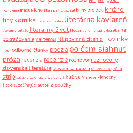
glosa
Ema
esej
knižné
knihy pre deti
johan
Inaque
kampaň Ukáž sa!
hodnotenia
literárna kaviareň
komiks
tipy
literatúra pre deti
literárny život
na
literárne súťaže
Medziriadky
najlepšia desiatka
novinky
NEpovinné čítanie
pokračovanie
na tému
po čom siahnuť
poézia
odborné články
nádej
próza
recenzie
recenzia
rozhovory
rozhovor
slovenská literatúra
slovenská poézia
slovenská próza
strip
ukáž sa
vianočný
Vianoce
ticho
súčasná slovenská próza
z poličky
špeciál
začínajúci autori