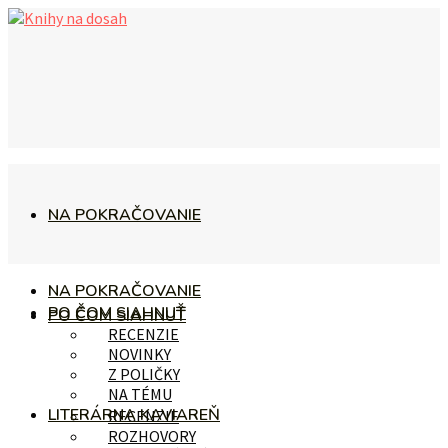
NA POKRAČOVANIE
NA POKRAČOVANIE
PO ČOM SIAHNUŤ
PO ČOM SIAHNUŤ
RECENZIE
NOVINKY
Z POLIČKY
NA TÉMU
LITERÁRNA KAVIAREŇ
RECENZIE
ROZHOVORY