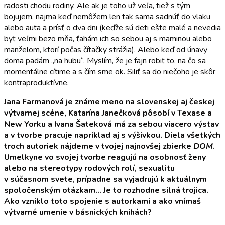
radosti chodu rodiny. Ale ak je toho už veľa, tiež s tým
bojujem, najmä keď nemôžem len tak sama sadnúť do vlaku
alebo auta a prísť o dva dni (keďže sú deti ešte malé a nevedia
byť veľmi bezo mňa, ťahám ich so sebou aj s maminou alebo
manželom, ktorí počas čítačky strážia). Alebo keď od únavy
doma padám „na hubu“. Myslím, že je fajn robiť to, na čo sa
momentálne cítime a s čím sme ok. Siliť sa do niečoho je skôr
kontraproduktívne.
Jana Farmanová je známe meno na slovenskej aj českej
výtvarnej scéne, Katarína Janečková pôsobí v Texase a
New Yorku a Ivana Šateková má za sebou viacero výstav
a v tvorbe pracuje napríklad aj s výšivkou. Diela všetkých
troch autoriek nájdeme v tvojej najnovšej zbierke
DOM
.
Umelkyne vo svojej tvorbe reagujú na osobnosť ženy
alebo na stereotypy rodových rolí, sexualitu
v súčasnom svete, prípadne sa vyjadrujú k aktuálnym
spoločenským otázkam… Je to rozhodne silná trojica.
Ako vzniklo toto spojenie s autorkami a ako vnímaš
výtvarné umenie v básnických knihá
ch?