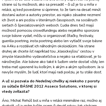
strane sú tu možnosti, ako sa presadiť – či už je to u mňa v
relácii, aj keď povedzme si úprimne, to že tam na desať minút
dostanú autori a autorky priestor, asi nijako zásadne nezmení
ich život a ani pozíciu v literárnych časopisoch, na sociálnych
sieťach či špecializovaných weboch. Ľudia dnes tiež majú
možnosť pomocou crowdfundingu alebo nejakého sponzora
svoje básne vydať, môžu si organizovať čítačky, festivaly,
guerilla poetring, insta poetring alebo len vytlačiť svoje básne
na A4ku a rozdávať ich náhodným okoloidúcim. Na strane
druhej ak chcete ísť napríklad tou „klasickejšou“ cestou v
zmysle klasického vydavateľstva a nejako sa etablovať, je to
náročnejšie. Ale básne ako také k ľuďom viete dostať vždy, len
treba mať ujasnené ku koľkým, k akým a akým spôsobom. Ja si
navyše myslím, že ľudí, ktorí majú radi poéziu, je tu stále dosť.
A už si pozvala do
Nedeľnej chvíľky
aj niekoho z poroty
zo súťaže BÁSNE 2012 Asseco Solutions, v ktorej si
vtedy zvíť
azila?
Áno, Michal Rehúš bol u mňa v relácii minimálne raz, možno aj
dvakrát, už ju mám tuším osem či deväť rokov, tak strácam