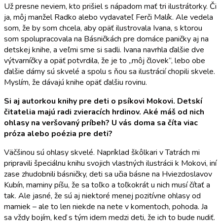
Už presne neviem, kto prišiel s nápadom mať tri ilustrátorky. Či
ja, môj manžel Radko alebo vydavateľ Ferči Malík. Ale vedela
som, že by som chcela, aby opäť ilustrovala Ivana, s ktorou
som spolupracovala na Básničkách pre domáce paničky aj na
detskej knihe, a veľmi sme si sadli. Ivana navrhla ďalšie dve
výtvarníčky a opäť potvrdila, že je to „môj človek“, lebo obe
ďalšie dámy sú skvelé a spolu s ňou sa ilustrácií chopili skvele.
Myslím, že dávajú knihe opäť ďalšiu rovinu.
Si aj autorkou knihy pre deti o psíkovi Mokovi. Detskí
čitatelia majú radi zvieracích hrdinov. Aké máš od nich
ohlasy na veršovaný prí
beh? U
vás doma sa číta viac
próza alebo poézia pre deti?
Väčšinou sú ohlasy skvelé. Napríklad škôlkari v Tatrách mi
pripravili špeciálnu knihu svojich vlastných ilustrácii k Mokovi, iní
zase zhudobnili básničky, deti sa učia básne na Hviezdoslavov
Kubín, maminy píšu, že sa toľko a toľkokrát u nich musí čítať a
tak. Ale jasné, že sú aj niektoré menej pozitívne ohlasy od
mamiek – ale to len niekde na nete v komentoch, pohoda. Ja
sa vždy bojím, keď s tým idem medzi deti, že ich to bude nudiť.