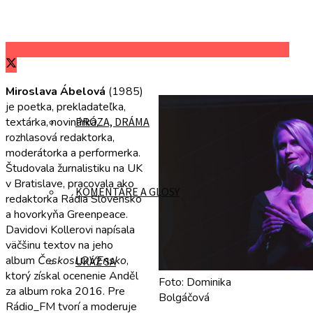
Zdieľať na Facebooku
Zdieľať na Twitteri
Zdieľať na LinkedIn
POÉZIA
Miroslava Ábelová
(1985)
je poetka, prekladateľka,
textárka, novinárka,
PRÓZA, DRÁMA
rozhlasová redaktorka,
moderátorka a performerka.
Študovala žurnalistiku na UK
v Bratislave, pracovala ako
KOMENTÁRE A GLOSY
redaktorka Rádia Slovensko
a hovorkyňa Greenpeace.
Davidovi Kollerovi napísala
väčšinu textov na jeho
album
ČeskosLOVEnsko
,
UKÁŽ SA
ktorý získal ocenenie Anděl
Foto: Dominika
za album roka 2016. Pre
Bolgáčová
Rádio_FM tvorí a moderuje