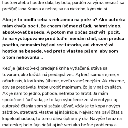
hosťovi alebo hostke dala, by bolo, pardón za výraz: nesnaž sa
prešťať Jana Krausa a nehraj sa na niekoho, kým nie si.
Ako je to podľa teba s reklamou na poéziu? Ako autorka
mám chvíľu pocit, že chcem ísť medzi ľudí, nahrať video,
absolvovať besedu. A potom ma občas zachváti pocit,
že na vystupovanie pred ľuďmi nemám chuť, som predsa
poetka, nemusím byť ani recitátorka, ani zhovorčivá
hostka na besede, veď preto vlastne píšem, aby som
o tom nehovorila…
Keď je (akákoľvek) predajná kniha vytlačená, stáva sa
tovarom, ako každá iná predajná vec. Aj keď, samozrejme, v
očiach nás, ktorí knihy ľúbime, oveľa vznešenejším. Ak chceme,
aby sa predávala, treba urobiť maximum, čo je v našich silách.
Ak je nám to jedno, pohoda, netreba to hrotiť. Ja mám
spoločnosť ľudí rada, je to fajn vybočenie zo stereotypu, aj
autorské čítania som si začala užívať, vždy je to kopa nových
zážitkov, stretnutí, vlastne aj inšpirácie. Najviac ma baví čítať s
kapelou/hudbou, to tomu dáva úplne iný ráz. Navyše teraz na
materskej bolo fajn riešiť aj iné veci ako bežné problémy a