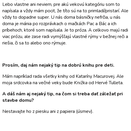
Lebo vlastne ani neviem, pre akú vekovú kategóriu som to
napísala a vždy mám pocit, že títo sú na to primladí/pristarí. Ale
vždy to dopadne super. U nás doma básničky nefrčia, u nás
doma je mánia po rozprávkach o mačkách Pac a Bác a ich
príbehoch, ktoré som napísala. Je to próza. A celkovo majú radi
viac prózu, ale zase radi vymýšľajú vlastné rýmy v bežnej reči a
riešia, či sa to alebo ono rýmuje.
Prosím, daj nám nejaký tip na dobrú knihu pre deti.
Mám napríklad rada všetky knihy od Kataríny Macurovej. Ale
moja srdcovka na večné veky bude
Knižka
od Hervé Tulleta.
A dáš nám aj nejaký tip, na čom si treba dať záležať pri
stavbe domu?
Nestavajte ho z piesku ani z papiera (úsmev).