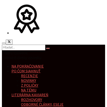
Žiadny výsledok
Zobraziť všetky výsledky
NA POKRAČOVANIE
PO ČOM SIAHNUŤ
RECENZIE
NOVINKY
Z POLIČKY
NA TÉMU
LITERÁRNA KAVIAREŇ
ROZHOVORY
ODBORNÉ ČLÁNKY, ESEJE