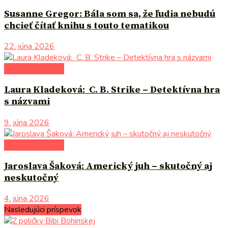
Susanne Gregor: Bála som sa, že ľudia nebudú
chcieť čítať knihu s touto tematikou
22. júna 2026
literárna kaviareň
Laura Kladeková: C. B. Strike – Detektívna hra
s názvami
9. júna 2026
literárna kaviareň
Jaroslava Šaková: Americký juh – skutočný aj
neskutočný
4. júna 2026
Nasledujúci príspevok