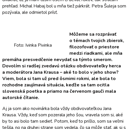
prehľad. Michal Habaj bol u mňa tiež párkrát. Petra Šuleja som
pozývala, ale odmietol prísť.
Môžeme sa rozprávať
o témach tvojich zbierok,
Foto: Ivinka Pivinka
filozofovať o priestore
medzi riadkami, ale mňa
premáha presvedčenie nevydať sa týmto smerom.
Dovolím si radšej zvedavú otázku obdivovateľky
herca
a moderátora Jana Krausa – a
ké to bolo v jeho show?
Viem, bola si tam už pred ôsmimi rokmi, ale bola to
rozhodne zaujímavá situácia, keďže sa tam ocitla
slovenská poetka a priamo na červenom gauči mala
autorské čítanie.
Aj ja som ako novinárka bola vždy obdivovateľkou Jana
Krausa. Vždy, keď som pozerala jeho šou, vravela som si, aké
by to asi bolo tam sedieť. Potom, keď to prišlo, som sa veľmi
tešila, no na druhej strane som vedela, čo sa môže stať, ak si s