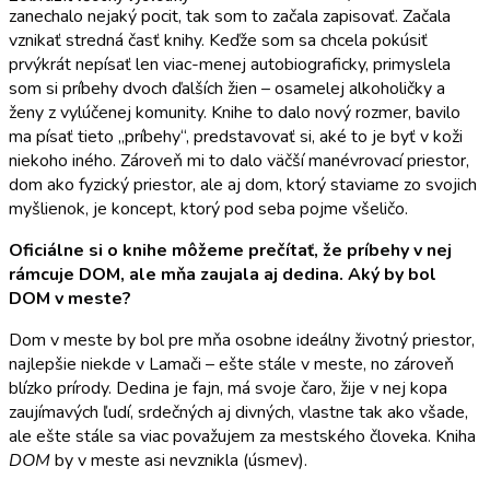
zanechalo nejaký pocit, tak som to začala zapisovať. Začala
vznikať stredná časť knihy. Keďže som sa chcela pokúsiť
prvýkrát nepísať len viac-menej autobiograficky, primyslela
som si príbehy dvoch ďalších žien – osamelej alkoholičky a
ženy z vylúčenej komunity. Knihe to dalo nový rozmer, bavilo
ma písať tieto „príbehy“, predstavovať si, aké to je byť v koži
niekoho iného. Zároveň mi to dalo väčší manévrovací priestor,
dom ako fyzický priestor, ale aj dom, ktorý staviame zo svojich
myšlienok, je koncept, ktorý pod seba pojme všeličo.
Oficiálne si o knihe môžeme prečítať, že
príbehy v nej
rámcuje DOM, ale mňa zaujala aj dedina. Aký by bol
DOM v
meste?
Dom v meste by bol pre mňa osobne ideálny životný priestor,
najlepšie niekde v Lamači – ešte stále v meste, no zároveň
blízko prírody. Dedina je fajn, má svoje čaro, žije v nej kopa
zaujímavých ľudí, srdečných aj divných, vlastne tak ako všade,
ale ešte stále sa viac považujem za mestského človeka. Kniha
DOM
by v meste asi nevznikla (úsmev).