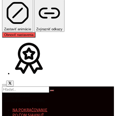
Zastaviť animácie
Zvýrazniť odkazy
Obnoviť nastavenia
Žiadny výsledok
Zobraziť všetky výsledky
NA POKRAČOVANIE
PO ČOM SIAHNUŤ