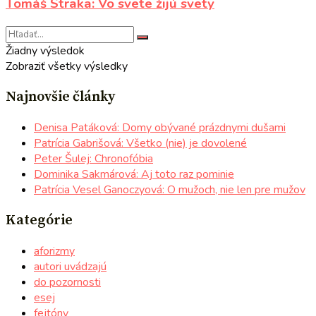
Tomáš Straka: Vo svete žijú svety
Žiadny výsledok
Zobraziť všetky výsledky
Najnovšie články
Denisa Patáková: Domy obývané prázdnymi dušami
Patrícia Gabrišová: Všetko (nie) je dovolené
Peter Šulej: Chronofóbia
Dominika Sakmárová: Aj toto raz pominie
Patrícia Vesel Ganoczyová: O mužoch, nie len pre mužov
Kategórie
aforizmy
autori uvádzajú
do pozornosti
esej
fejtóny