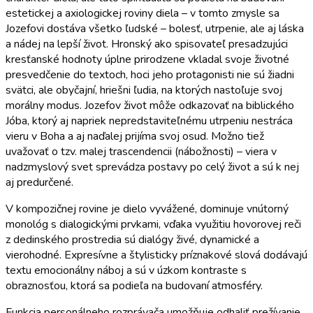
estetickej a axiologickej roviny diela – v tomto zmysle sa
Jozefovi dostáva všetko ľudské – bolesť, utrpenie, ale aj láska
a nádej na lepší život. Hronský ako spisovateľ presadzujúci
kresťanské hodnoty úplne prirodzene vkladal svoje životné
presvedčenie do textoch, hoci jeho protagonisti nie sú žiadni
svätci, ale obyčajní, hriešni ľudia, na ktorých nastoľuje svoj
morálny modus. Jozefov život môže odkazovať na biblického
Jóba, ktorý aj napriek nepredstaviteľnému utrpeniu nestráca
vieru v Boha a aj naďalej prijíma svoj osud. Možno tiež
uvažovať o tzv. malej trascendencii (nábožnosti) – viera v
nadzmyslový svet sprevádza postavy po celý život a sú k nej
aj predurčené.
V kompozičnej rovine je dielo vyvážené, dominuje vnútorný
monológ s dialogickými prvkami, vďaka využitiu hovorovej reči
z dedinského prostredia sú dialógy živé, dynamické a
vierohodné. Expresívne a štylisticky príznakové slová dodávajú
textu emocionálny náboj a sú v úzkom kontraste s
obraznosťou, ktorá sa podieľa na budovaní atmosféry.
Funkcia personálneho rozprávača umožňuje odhaliť prežívanie