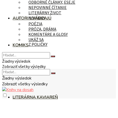
ODBORNÉ ČLÁNKY, ESEJE
NEPOVINNÉ ČÍTANIE
LITERÁRNY ŽIVOT
AUTORI UVÁDZAJÚ
NOVINKY
POÉZIA
PRÓZA, DRÁMA
KOMENTÁRE A GLOSY
UKÁŽ SA
Z POLIČKY
KOMIKS
Žiadny výsledok
Zobraziť všetky výsledky
NA TÉMU
Žiadny výsledok
Zobraziť všetky výsledky
LITERÁRNA KAVIAREŇ