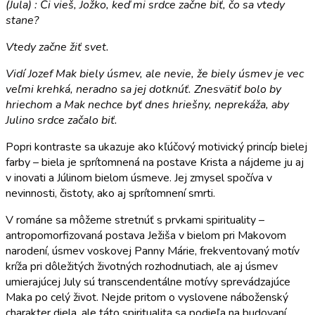
(Jula) : Či vieš, Jožko, keď mi srdce začne biť, čo sa vtedy
stane?
Vtedy začne žiť svet.
Vidí Jozef Mak biely úsmev, ale nevie, že biely úsmev je vec
veľmi krehká, neradno sa jej dotknúť. Znesvätiť bolo by
hriechom a Mak nechce byť dnes hriešny, neprekáža, aby
Julino srdce začalo biť.
Popri kontraste sa ukazuje ako kľúčový motivický princíp bielej
farby – biela je sprítomnená na postave Krista a nájdeme ju aj
v inovati a Júlinom bielom úsmeve. Jej zmysel spočíva v
nevinnosti, čistoty, ako aj sprítomnení smrti.
V románe sa môžeme stretnúť s prvkami spirituality –
antropomorfizovaná postava Ježiša v bielom pri Makovom
narodení, úsmev voskovej Panny Márie, frekventovaný motív
kríža pri dôležitých životných rozhodnutiach, ale aj úsmev
umierajúcej July sú transcendentálne motívy sprevádzajúce
Maka po celý život. Nejde pritom o vyslovene náboženský
charakter diela, ale táto spiritualita sa podieľa na budovaní