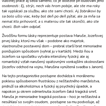
vlastnej práce aj seba samého, čo je dôležité pri budovaní jeho
osobnosti :
Ej, strýc, nech vás hrom pobije, ale ste ma roky
tak vyplácali za službu, ako ste sami chceli. Aj žobrákovi by
sa bolo ušlo viac, keby bol deň po deň pýtal, ale za mňa sa
nemal kto prihovoriť, a s materou ste tak skončili, ako ste
chceli. Boh vám odplať.
Živočíšnu formu lásky reprezentuje postava Maruše, Jozefovej
prvej lásky, ktorú mu však – podobne ako majetok,
vlastnoručne postavený dom – prebral starší brat mimoriadne
ponižujúcim spôsobom (vyhral ju v kartách). Medzi ňou a
Jozefom sa spočiatku vytvára intenzívny fyzický, ale aj
romantický vzťah narušený opätovnými vonkajšími okolnosťami
(Jozefov odchod na vojnu, Marušina vynútená svadba s Janom).
Na tejto protagonistke postupne dochádza k morálnemu
poklesu spôsobenom frustráciou z nešťastného manželstva,
pridruží sa alkoholizmus a fyzický aj psychický úpadok, a
napokon ju okrem odmietnutia Jozefom čaká tragická smrť.
Maruša je mimoriadne tragická postava – hoci je nešťastná a
nesúhlasí so svojím osudom, postupne sa mu podvoľuje, až