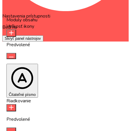
Nastavenia prístupnosti
Moduly obsahu
Veľkosť ikony
Beží na
OneTap
Skryť panel nástrojov
Predvolené
Čitateľné písmo
Riadkovanie
Predvolené