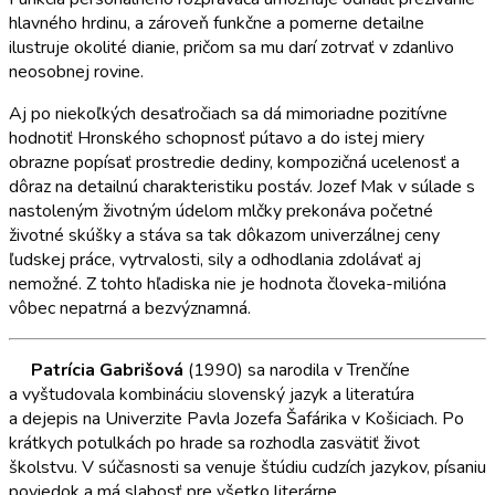
hlavného hrdinu, a zároveň funkčne a pomerne detailne
ilustruje okolité dianie, pričom sa mu darí zotrvať v zdanlivo
neosobnej rovine.
Aj po niekoľkých desaťročiach sa dá mimoriadne pozitívne
hodnotiť Hronského schopnosť pútavo a do istej miery
obrazne popísať prostredie dediny, kompozičná ucelenosť a
dôraz na detailnú charakteristiku postáv. Jozef Mak v súlade s
nastoleným životným údelom mlčky prekonáva početné
životné skúšky a stáva sa tak dôkazom univerzálnej ceny
ľudskej práce, vytrvalosti, sily a odhodlania zdolávať aj
nemožné. Z tohto hľadiska nie je hodnota človeka-milióna
vôbec nepatrná a bezvýznamná.
Patrícia Gabrišová
(1990) sa narodila v Trenčíne
a vyštudovala kombináciu slovenský jazyk a literatúra
a dejepis na Univerzite Pavla Jozefa Šafárika v Košiciach. Po
krátkych potulkách po hrade sa rozhodla zasvätiť život
školstvu. V súčasnosti sa venuje štúdiu cudzích jazykov, písaniu
poviedok a má slabosť pre všetko literárne.