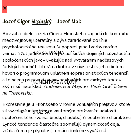
Zdieľať na Facebooku
Zdieľať na Twitteri
Zdieľať na LinkedIn
Jozef Cíger Hronský – Jozef Mak
POÉZIA
Rozsiahle dielo Jozefa Cígera Hronského zapadá do kontextu
medzivojnovej literatúry a býva zaraďované do línie
psychologického realizmu. V popredí jeho tvorby možno
PRÓZA, DRÁMA
vnímať život jednotlivca na pozadí širších dejinných súvislostí a
spoločenských javov uvažujúc nad vytváraním nadčasových
ľudských hodnôt. Literárna kritika v súvislosti s jeho dielom
hovorí o programovom uplatnení expresionistických tendencií,
a to najmä pri posudzovaní neskorších prozaických textov,
KOMENTÁRE A GLOSY
akými sú napríklad
Andreas Búr Majster
,
Pisár Gráč
či
Svet
na Trasovisku.
Expresívne je u Hronského v rovine vonkajších prejavov, ktoré
sú vyvolané intenzívnym vnútorným prežívaním udalostí
UKÁŽ SA
spoločenského (vojna, bieda, chudoba) či osobného charakteru.
Lyrické tendencie čiastočne spomaľujú dynamickosť deja,
vďaka čomu je plynulosť románu funkčne vyvážená.