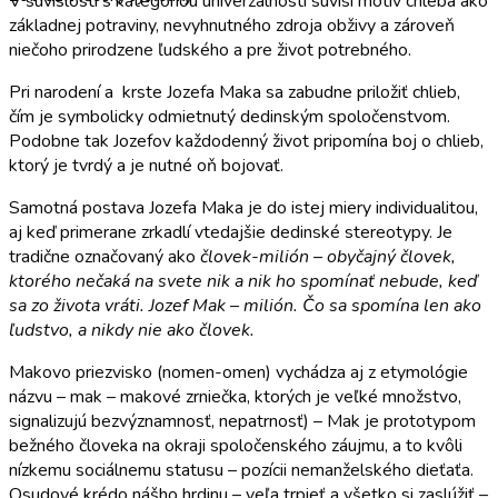
V súvislosti s kategóriou univerzálnosti súvisí motív chleba ako
základnej potraviny, nevyhnutného zdroja obživy a zároveň
niečoho prirodzene ľudského a pre život potrebného.
Pri narodení a krste Jozefa Maka sa zabudne priložiť chlieb,
čím je symbolicky odmietnutý dedinským spoločenstvom.
Podobne tak Jozefov každodenný život pripomína boj o chlieb,
ktorý je tvrdý a je nutné oň bojovať.
Samotná postava Jozefa Maka je do istej miery individualitou,
aj keď primerane zrkadlí vtedajšie dedinské stereotypy. Je
tradične označovaný ako
človek-milión – obyčajný človek,
ktorého nečaká na svete nik a nik ho spomínať nebude, keď
sa zo života vráti. Jozef Mak – milión. Čo sa spomína len ako
ľudstvo, a nikdy nie ako človek.
Makovo priezvisko (nomen-omen) vychádza aj z etymológie
názvu – mak – makové zrniečka, ktorých je veľké množstvo,
signalizujú bezvýznamnosť, nepatrnosť) – Mak je prototypom
bežného človeka na okraji spoločenského záujmu, a to kvôli
nízkemu sociálnemu statusu – pozícii nemanželského dieťaťa.
Osudové krédo nášho hrdinu – veľa trpieť a všetko si zaslúžiť –