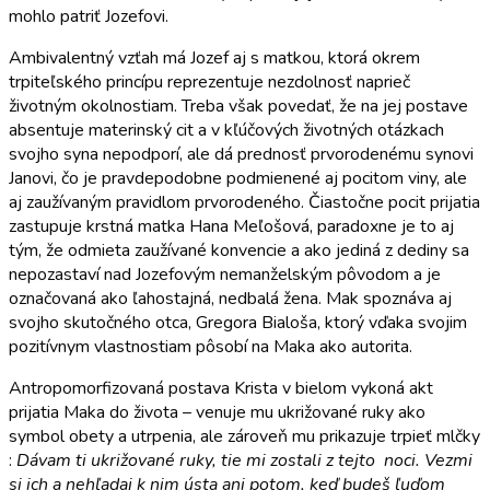
mohlo patriť Jozefovi.
Ambivalentný vzťah má Jozef aj s matkou, ktorá okrem
trpiteľského princípu reprezentuje nezdolnosť naprieč
životným okolnostiam. Treba však povedať, že na jej postave
absentuje materinský cit a v kľúčových životných otázkach
svojho syna nepodporí, ale dá prednosť prvorodenému synovi
Janovi, čo je pravdepodobne podmienené aj pocitom viny, ale
aj zaužívaným pravidlom prvorodeného. Čiastočne pocit prijatia
zastupuje krstná matka Hana Meľošová, paradoxne je to aj
tým, že odmieta zaužívané konvencie a ako jediná z dediny sa
nepozastaví nad Jozefovým nemanželským pôvodom a je
označovaná ako ľahostajná, nedbalá žena. Mak spoznáva aj
svojho skutočného otca, Gregora Bialoša, ktorý vďaka svojim
pozitívnym vlastnostiam pôsobí na Maka ako autorita.
Antropomorfizovaná postava Krista v bielom vykoná akt
prijatia Maka do života – venuje mu ukrižované ruky ako
symbol obety a utrpenia, ale zároveň mu prikazuje trpieť mlčky
:
Dávam ti ukrižované ruky, tie mi zostali z tejto noci. Vezmi
si ich a nehľadaj k nim ústa ani potom, keď budeš ľuďom