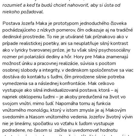
rozumieť a keď ťa budú chcieť nahovoriť, aby si ústa od
niekoho požadoval.
Postava Jozefa Maka je prototypom jednoduchého človeka
pochádzajúceho z nízkych pomerov, čím odkazuje aj na tradičné
dedinské prostredie. To nie je utvárané tak príznakovo ako v
prípade realistickej poetiky, ani sa neuplatňuje silný kontrast
ako v lyricky tvarovanej próze, je tu však silný psychosociálny
rozmer pri polarizácii dediny a hôr. Hory pre Maka znamenajú
možnosť úniku a pracovnej realizácie, súvisia s pocitom
osobnej slobody a integrity, v dedinskom spoločenstve sa viac
dostáva do kontaktu s ľuďmi, čím prirodzene silnie potreba
vymedzenia sa a následnej konfrontácie. Mak celkovo
vystupuje ako silná individualizovaná postava, ktorá – aj
napriek obklopeniu ľuďmi – je akoby predurčená na život vo
svojom vnútri, mimo ľudí. Napomáha tomu aj funkcia
vnútorného monológu, ktorý v istom zmysle je aj Makovým
svedomím a hlasom vnútorného vedenia. Jozefov životný vývin
nie je lineárny, spočiatku vo vzťahu k ľuďom vystupuje
podradene, no časom si začína si uvedomovať hodnotu