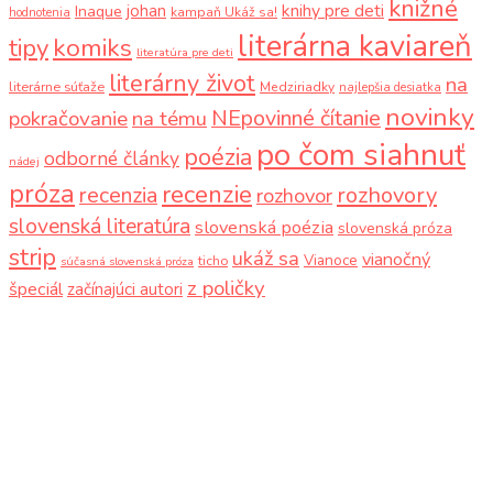
knižné
knihy pre deti
johan
Inaque
kampaň Ukáž sa!
hodnotenia
literárna kaviareň
komiks
tipy
literatúra pre deti
literárny život
na
literárne súťaže
Medziriadky
najlepšia desiatka
novinky
NEpovinné čítanie
pokračovanie
na tému
po čom siahnuť
poézia
odborné články
nádej
próza
recenzie
recenzia
rozhovory
rozhovor
slovenská literatúra
slovenská poézia
slovenská próza
strip
ukáž sa
vianočný
Vianoce
ticho
súčasná slovenská próza
z poličky
špeciál
začínajúci autori