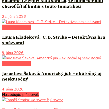
Susanne Gregor: Bála som sa, že ľudia nebudú
chcieť čítať knihu s touto tematikou
22. júna 2026
literárna kaviareň
Laura Kladeková: C. B. Strike – Detektívna hra
s názvami
9. júna 2026
literárna kaviareň
Jaroslava Šaková: Americký juh – skutočný aj
neskutočný
4. júna 2026
Nasledujúci príspevok