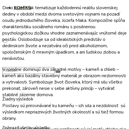
Dielo Jozef Mak tematizuje každodennú realitu slovenskej
KOMIKS
dediny v období medzi dvoma svetovými vojnami na pozadí
osudu jednoduchého človeka, Jozefa Maka. Kompozične spĺňa
charakteristiku sociálneho románu s posilnenou
psychologickou zložkou vhodne zaznamenávajúc vnútorné deje
postáv. Oslobodzuje sa od idealistických predstáv o
dedinskom živote a nezatvára oči pred alkoholizmom,
spoločenským či mravným úpadkom, a ani ľudskou zlobou a
nenávisťou.
V románe dominujú dva zásadné motívy – kameň a chlieb –
kameň ako bazálny stavebný materiál je obrazom nezlomnosti
a vytrvalosti. Symbolizuje život človeka, ktorý má silu všetko
prekonať, zároveň nesie v sebe aktívny princíp – vytvárať
stabilné zázemie domova.
Žiadny výsledok
Postavy sú prirovnávané ku kameňu – ich sila a nezdolnosť sú
výsledkom nepriaznivých životných okolností a sú tiež formou
obrany.
Zobraziť všetky výsledky