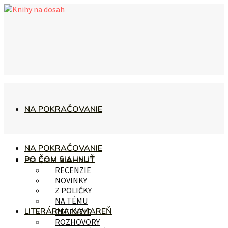
NA POKRAČOVANIE
NA POKRAČOVANIE
PO ČOM SIAHNUŤ
PO ČOM SIAHNUŤ
RECENZIE
NOVINKY
Z POLIČKY
NA TÉMU
LITERÁRNA KAVIAREŇ
RECENZIE
ROZHOVORY