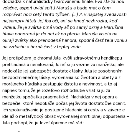
dochádza k naturalisticky tvarovanému finále:
Eva šla za ňou
vďačne, aspoň uvidí spitú Marušu a bude mať o čom
rozprávať hoci celý tento týždeň. (…) A v napätej zvedavosti
najsamprv hltali jej iba oči, ani sa hneď nezhrozila, keď
videla, že je zvárka plná vody až po samý okraj a Marušina
hlava ponorená je do nej až po plecia. Maruša visela na
okraji zvárky ako prehodená handra, spodná časť tela vonku
na vzduchu a horná časť v teplej vode.
Jej protipólom je chromá Jula, kvôli zdravotnému hendikepu
prehliadaná a nemilovaná, Jozef si ju vezme za manželku, ale
nedokáže jej zabezpečiť dostatok lásky. Jula je zosobnením
bezpodmienečnej lásky, vyrovnania so životom a obety a z
morálneho hľadiska zastupuje čistotu a nevinnosť, a to aj
napriek tomu, že je Jozefovo rozhodnutie vziať si ju za
manželku spočiatku pragmatické. Nachádza v nej oporu a
bezpečie, ktoré nedokáže počas jej života dostatočne oceniť.
Ich spolunažívanie je postupné hľadanie si cesty a v závere e
ide až o metafyzický obraz vyrovnanej smrti plnej odpustenia –
Jula pochopí, že ju Jozef úprimne má rád :