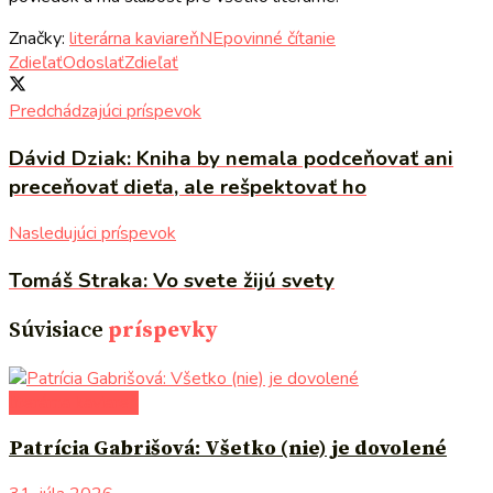
Značky:
literárna kaviareň
NEpovinné čítanie
Zdieľať
Odoslať
Zdieľať
Predchádzajúci príspevok
Dávid Dziak: Kniha by nemala podceňovať ani
preceňovať dieťa, ale rešpektovať ho
Nasledujúci príspevok
Tomáš Straka: Vo svete žijú svety
Súvisiace
príspevky
literárna kaviareň
Patrícia Gabrišová: Všetko (nie) je dovolené