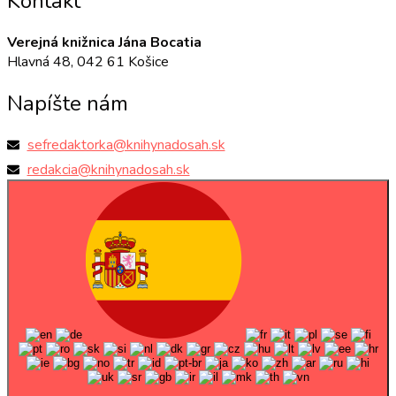
Kontakt
Verejná knižnica Jána Bocatia
Hlavná 48, 042 61 Košice
Napíšte nám
sefredaktorka@knihynadosah.sk
redakcia@knihynadosah.sk