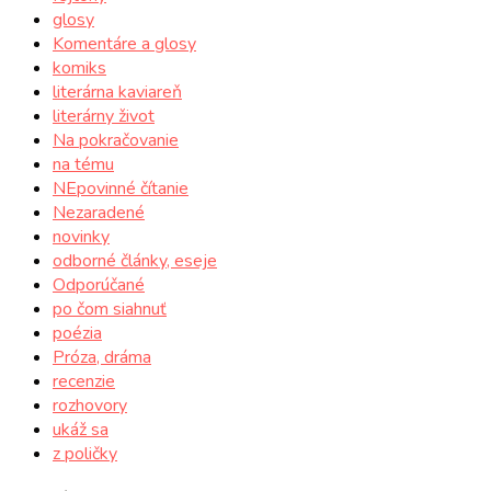
glosy
Komentáre a glosy
komiks
literárna kaviareň
literárny život
Na pokračovanie
na tému
NEpovinné čítanie
Nezaradené
novinky
odborné články, eseje
Odporúčané
po čom siahnuť
poézia
Próza, dráma
recenzie
rozhovory
ukáž sa
z poličky