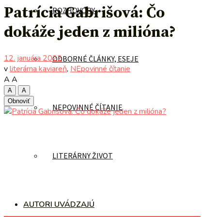
Patrícia Gabrišová: Čo
ROZHOVORY
dokáže jeden z milióna?
12. januára 2022
ODBORNÉ ČLÁNKY, ESEJE
v
literárna kaviareň
,
NEpovinné čítanie
A
A
A
A
Obnoviť
NEPOVINNÉ ČÍTANIE
LITERÁRNY ŽIVOT
AUTORI UVÁDZAJÚ