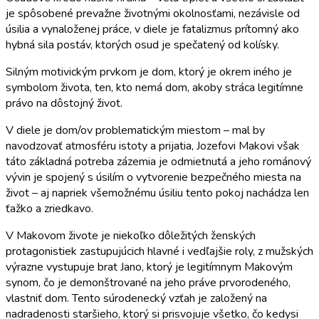
je spôsobené prevažne životnými okolnosťami, nezávisle od
úsilia a vynaloženej práce, v diele je fatalizmus prítomný ako
hybná sila postáv, ktorých osud je spečatený od kolísky.
Silným motivickým prvkom je dom, ktorý je okrem iného je
symbolom života, ten, kto nemá dom, akoby stráca legitímne
právo na dôstojný život.
V diele je dom/ov problematickým miestom – mal by
navodzovať atmosféru istoty a prijatia, Jozefovi Makovi však
táto základná potreba zázemia je odmietnutá a jeho románový
vývin je spojený s úsilím o vytvorenie bezpečného miesta na
život – aj napriek všemožnému úsiliu tento pokoj nachádza len
ťažko a zriedkavo.
V Makovom živote je niekoľko dôležitých ženských
protagonistiek zastupujúcich hlavné i vedľajšie roly, z mužských
výrazne vystupuje brat Jano, ktorý je legitímnym Makovým
synom, čo je demonštrované na jeho práve prvorodeného,
vlastniť dom. Tento súrodenecký vzťah je založený na
nadradenosti staršieho, ktorý si prisvojuje všetko, čo kedysi