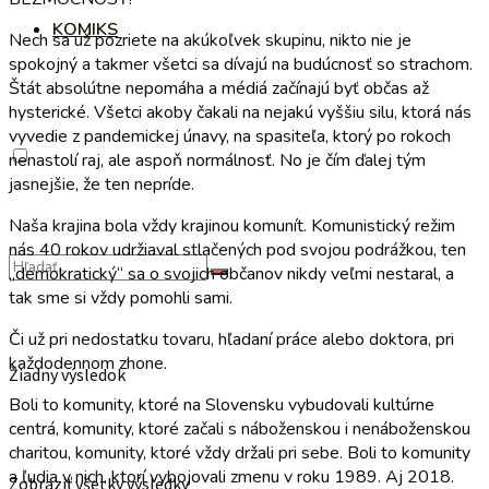
KOMIKS
Nech sa už pozriete na akúkoľvek skupinu, nikto nie je
spokojný a takmer všetci sa dívajú na budúcnosť so strachom.
Štát absolútne nepomáha a médiá začínajú byť občas až
hysterické. Všetci akoby čakali na nejakú vyššiu silu, ktorá nás
vyvedie z pandemickej únavy, na spasiteľa, ktorý po rokoch
nenastolí raj, ale aspoň normálnosť. No je čím ďalej tým
jasnejšie, že ten nepríde.
Naša krajina bola vždy krajinou komunít. Komunistický režim
nás 40 rokov udržiaval stlačených pod svojou podrážkou, ten
„demokratický“ sa o svojich občanov nikdy veľmi nestaral, a
tak sme si vždy pomohli sami.
Či už pri nedostatku tovaru, hľadaní práce alebo doktora, pri
každodennom zhone.
Žiadny výsledok
Boli to komunity, ktoré na Slovensku vybudovali kultúrne
centrá, komunity, ktoré začali s náboženskou i nenáboženskou
charitou, komunity, ktoré vždy držali pri sebe. Boli to komunity
a ľudia v nich, ktorí vybojovali zmenu v roku 1989. Aj 2018.
Zobraziť všetky výsledky