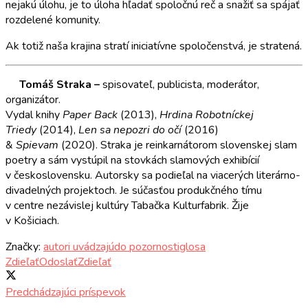
nejakú úlohu, je to úloha hľadať spoločnú reč a snažiť sa spájať
rozdelené komunity.
Ak totiž naša krajina stratí iniciatívne spoločenstvá, je stratená.
Tomáš Straka –
spisovateľ, publicista, moderátor,
organizátor.
Vydal knihy
Paper Back
(2013),
Hrdina Robotníckej
Triedy
(2014),
Len sa nepozri do očí
(2016)
&
Spievam
(2020). Straka je reinkarnátorom slovenskej slam
poetry a sám vystúpil na stovkách slamových exhibícií
v československu. Autorsky sa podieľal na viacerých literárno-
divadelných projektoch. Je súčasťou produkčného tímu
v centre nezávislej kultúry Tabačka Kulturfabrik. Žije
v Košiciach.
Značky:
autori uvádzajú
do pozornosti
glosa
Zdieľať
Odoslať
Zdieľať
Predchádzajúci príspevok