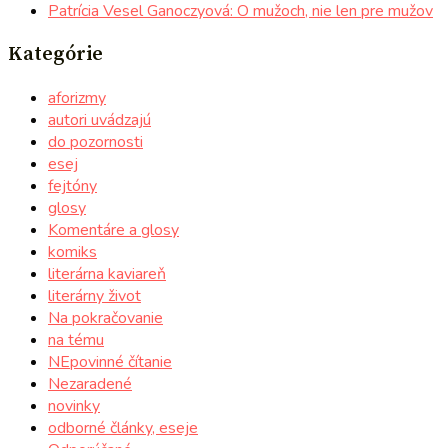
Patrícia Vesel Ganoczyová: O mužoch, nie len pre mužov
Kategórie
aforizmy
autori uvádzajú
do pozornosti
esej
fejtóny
glosy
Komentáre a glosy
komiks
literárna kaviareň
literárny život
Na pokračovanie
na tému
NEpovinné čítanie
Nezaradené
novinky
odborné články, eseje