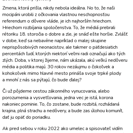
Zmena, ktorá prišla, nikdy nebola ideálna. No to, že naši
mocipáni urobili z očkovania vlastnou neschopnosťou
referendum o dôvere vláde, je ich najhorším hriechom.
Hriechom rozbíjania spoločenstva. To, že médiá prebrali
rétoriku 18. storočia o dobre a zle, je snáď ešte horšie. Zvlášť
v dobe, keď sa nebavíme napríklad o malej skupine
neprispôsobivých neonacistov, ale takmer o päťdesiatich
percentách ľudí, ktorých niektorí veľmi radi označujú ako tých
zlých. Doba, v ktorej žijeme, nám ukázala, akú veľkú nedôveru
média a politika majú. 30 rokov nezáujmu o čokoľvek a
kohokoľvek mimo hlavné mesto prináša svoje trpké plody
a mnohí z nás sa pýtajú, čo bude ďalej?
Či už pôjdeme cestou zákonného vynucovania, alebo
porozumenia a vysvetľovania, jedna vec je istá, korona
nakoniec pominie. To, čo zostane, bude rozbitá, rozhádaná
krajina, plná strachu a nedôvery, a bude zas úlohou komunít,
dať ju opäť do poriadku.
Ak pred sebou v roku 2022 ako umelec a spisovateľ vidím