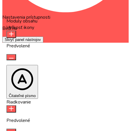
Nastavenia prístupnosti
Moduly obsahu
Veľkosť ikony
Beží na
OneTap
Skryť panel nástrojov
Predvolené
Čitateľné písmo
Riadkovanie
Predvolené