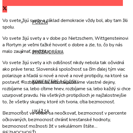
Zdieľať na Facebooku
Zdieľať na Twitteri
Zdieľať na LinkedIn
Vo svete žijú svety a základ demokracie vždy bol, aby tam žili
POÉZIA
spolu.
Vo svete žijú svety a v dobe po Nietzschem, Wittgensteinovi
a Rortym je veľmi ťažké hovoriť o dobre a zle, to, čo by nás
malo zaujímať, je utilita.
PRÓZA, DRÁMA
Vo svete žijú svety a ich odlišnosť nikdy nebola tak očividná
ako práve teraz. Slovenská spoločnosť sa čím ďalej tým viac
polarizuje a hľadá si nové a nové a nové protipóly, na ktoré sa
KOMENTÁRE A GLOSY
postaviť. Rozbíjame sa, lebo nepoznáme vlastné dejiny,
rozbíjame sa, lebo cítime hnev, rozbíjame sa, lebo každý si chce
uzurpovať pravdu. Na všetkých protipóloch je najžalostnejšie
to, že všetky skupiny, ktoré ich tvoria, cítia bezmocnosť.
UKÁŽ SA
Bezmocnosť vo voľbe sa neočkovať, bezmocnosť v percente
očkovaných, bezmocnosť chrániť kresťanské hodnoty,
bezmocnosť možnosti žiť v sekulárnom štáte…
BEZMOCNOSŤ!