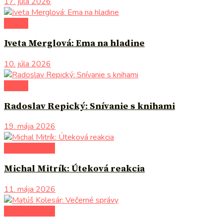
17. júla 2026
komiks
Iveta Merglová: Ema na hladine
10. júla 2026
komiks
Radoslav Repický: Snívanie s knihami
19. mája 2026
autori uvádzajú
Michal Mitrík: Úteková reakcia
11. mája 2026
autori uvádzajú