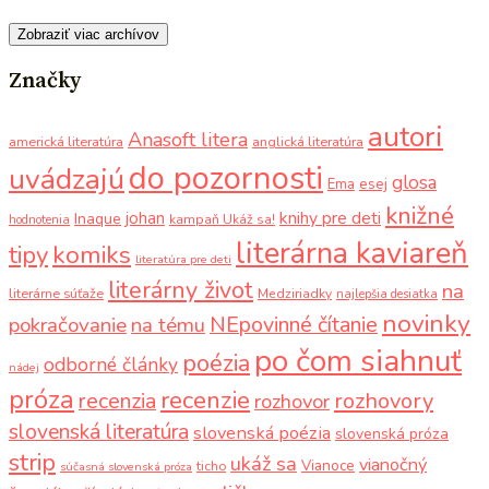
Zobraziť viac archívov
Značky
autori
Anasoft litera
americká literatúra
anglická literatúra
do pozornosti
uvádzajú
glosa
Ema
esej
knižné
knihy pre deti
johan
Inaque
kampaň Ukáž sa!
hodnotenia
literárna kaviareň
komiks
tipy
literatúra pre deti
literárny život
na
literárne súťaže
Medziriadky
najlepšia desiatka
novinky
NEpovinné čítanie
pokračovanie
na tému
po čom siahnuť
poézia
odborné články
nádej
próza
recenzie
recenzia
rozhovory
rozhovor
slovenská literatúra
slovenská poézia
slovenská próza
strip
ukáž sa
vianočný
Vianoce
ticho
súčasná slovenská próza