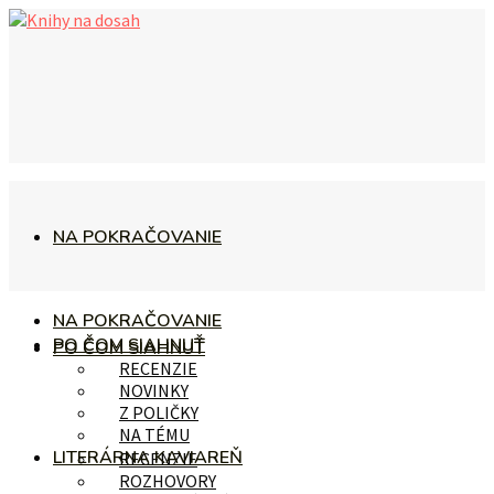
NA POKRAČOVANIE
NA POKRAČOVANIE
PO ČOM SIAHNUŤ
PO ČOM SIAHNUŤ
RECENZIE
NOVINKY
Z POLIČKY
NA TÉMU
LITERÁRNA KAVIAREŇ
RECENZIE
ROZHOVORY