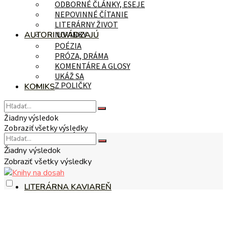
ODBORNÉ ČLÁNKY, ESEJE
NEPOVINNÉ ČÍTANIE
LITERÁRNY ŽIVOT
AUTORI UVÁDZAJÚ
NOVINKY
POÉZIA
PRÓZA, DRÁMA
KOMENTÁRE A GLOSY
UKÁŽ SA
Z POLIČKY
KOMIKS
Žiadny výsledok
Zobraziť všetky výsledky
NA TÉMU
Žiadny výsledok
Zobraziť všetky výsledky
LITERÁRNA KAVIAREŇ