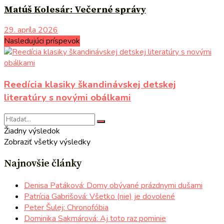
Matúš Kolesár: Večerné správy
29. apríla 2026
Nasledujúci príspevok
Reedícia klasiky škandinávskej detskej
literatúry s novými obálkami
Žiadny výsledok
Zobraziť všetky výsledky
Najnovšie články
Denisa Patáková: Domy obývané prázdnymi dušami
Patrícia Gabrišová: Všetko (nie) je dovolené
Peter Šulej: Chronofóbia
Dominika Sakmárová: Aj toto raz pominie