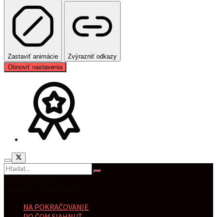
Zastaviť animácie
Zvýrazniť odkazy
Obnoviť nastavenia
Žiadny výsledok
Zobraziť všetky výsledky
NA POKRAČOVANIE
PO ČOM SIAHNUŤ