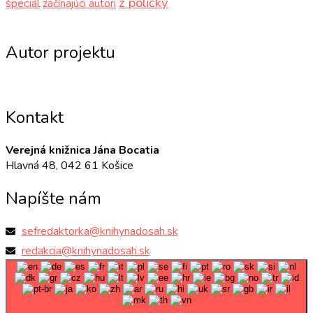
z poličky
špeciál
začínajúci autori
Autor projektu
Kontakt
Verejná knižnica Jána Bocatia
Hlavná 48, 042 61 Košice
Napíšte nám
sefredaktorka@knihynadosah.sk
redakcia@knihynadosah.sk