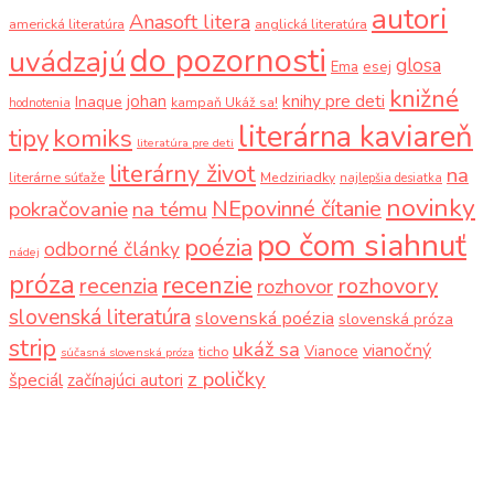
autori
Anasoft litera
americká literatúra
anglická literatúra
do pozornosti
uvádzajú
glosa
Ema
esej
knižné
knihy pre deti
johan
Inaque
kampaň Ukáž sa!
hodnotenia
literárna kaviareň
komiks
tipy
literatúra pre deti
literárny život
na
literárne súťaže
Medziriadky
najlepšia desiatka
novinky
NEpovinné čítanie
pokračovanie
na tému
po čom siahnuť
poézia
odborné články
nádej
próza
recenzie
recenzia
rozhovory
rozhovor
slovenská literatúra
slovenská poézia
slovenská próza
strip
ukáž sa
vianočný
Vianoce
ticho
súčasná slovenská próza
z poličky
špeciál
začínajúci autori