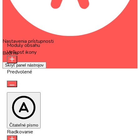
Nastavenia prístupnosti
Moduly obsahu
Veľkosť ikony
Beží na
OneTap
Skryť panel nástrojov
Predvolené
Čitateľné písmo
Riadkovanie