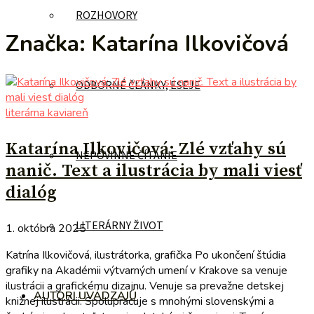
ROZHOVORY
Značka:
Katarína Ilkovičová
ODBORNÉ ČLÁNKY, ESEJE
literárna kaviareň
Katarína Ilkovičová: Zlé vzťahy sú
NEPOVINNÉ ČÍTANIE
nanič. Text a ilustrácia by mali viesť
dialóg
LITERÁRNY ŽIVOT
1. októbra 2025
Katrína Ilkovičová, ilustrátorka, grafička Po ukončení štúdia
grafiky na Akadémii výtvarných umení v Krakove sa venuje
ilustrácii a grafickému dizajnu. Venuje sa prevažne detskej
AUTORI UVÁDZAJÚ
knižnej ilustrácii. Spolupracuje s mnohými slovenskými a