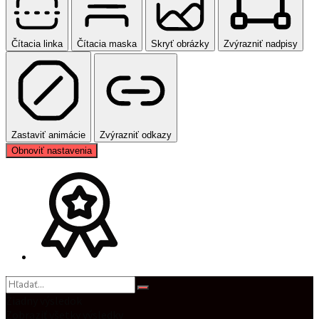
Čítacia linka
Čítacia maska
Skryť obrázky
Zvýrazniť nadpisy
Zastaviť animácie
Zvýrazniť odkazy
Obnoviť nastavenia
Žiadny výsledok
Zobraziť všetky výsledky