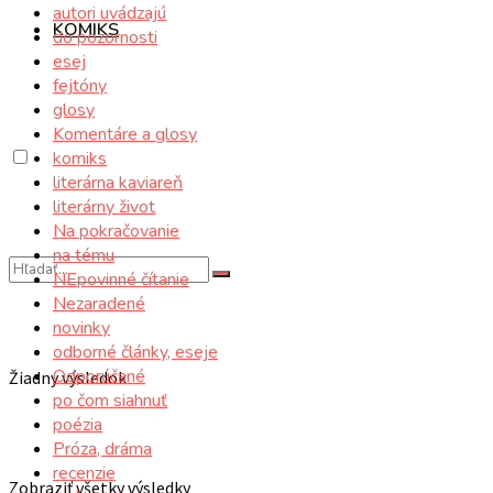
autori uvádzajú
KOMIKS
do pozornosti
esej
fejtóny
glosy
Komentáre a glosy
komiks
literárna kaviareň
literárny život
Na pokračovanie
na tému
NEpovinné čítanie
Nezaradené
novinky
odborné články, eseje
Odporúčané
Žiadny výsledok
po čom siahnuť
poézia
Próza, dráma
recenzie
Zobraziť všetky výsledky