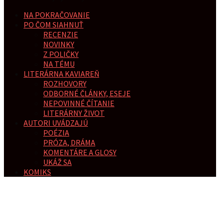
NA POKRAČOVANIE
PO ČOM SIAHNUŤ
RECENZIE
NOVINKY
Z POLIČKY
NA TÉMU
LITERÁRNA KAVIAREŇ
ROZHOVORY
ODBORNÉ ČLÁNKY, ESEJE
NEPOVINNÉ ČÍTANIE
LITERÁRNY ŽIVOT
AUTORI UVÁDZAJÚ
POÉZIA
PRÓZA, DRÁMA
KOMENTÁRE A GLOSY
UKÁŽ SA
KOMIKS