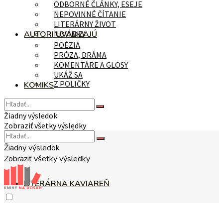
ODBORNÉ ČLÁNKY, ESEJE
NEPOVINNÉ ČÍTANIE
LITERÁRNY ŽIVOT
AUTORI UVÁDZAJÚ
NOVINKY
POÉZIA
PRÓZA, DRÁMA
KOMENTÁRE A GLOSY
UKÁŽ SA
Z POLIČKY
KOMIKS
Žiadny výsledok
Zobraziť všetky výsledky
NA TÉMU
Žiadny výsledok
Zobraziť všetky výsledky
LITERÁRNA KAVIAREŇ