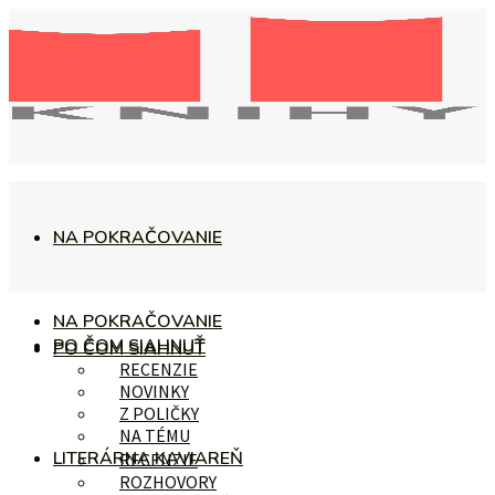
NA POKRAČOVANIE
NA POKRAČOVANIE
PO ČOM SIAHNUŤ
PO ČOM SIAHNUŤ
RECENZIE
NOVINKY
Z POLIČKY
NA TÉMU
LITERÁRNA KAVIAREŇ
RECENZIE
ROZHOVORY