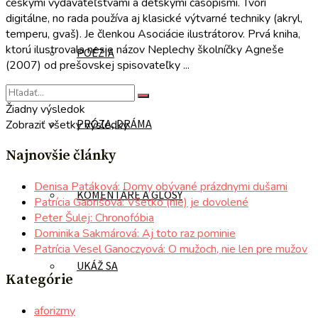
českými vydavateľstvami a detskými časopismi. Tvorí
digitálne, no rada používa aj klasické výtvarné techniky (akryl,
temperu, gvaš). Je členkou Asociácie ilustrátorov. Prvá kniha,
ktorú ilustrovala nesie názov Neplechy školníčky Agneše
POÉZIA
(2007) od prešovskej spisovateľky ...
Žiadny výsledok
PRÓZA, DRÁMA
Zobraziť všetky výsledky
Najnovšie články
Denisa Patáková: Domy obývané prázdnymi dušami
KOMENTÁRE A GLOSY
Patrícia Gabrišová: Všetko (nie) je dovolené
Peter Šulej: Chronofóbia
Dominika Sakmárová: Aj toto raz pominie
Patrícia Vesel Ganoczyová: O mužoch, nie len pre mužov
UKÁŽ SA
Kategórie
aforizmy