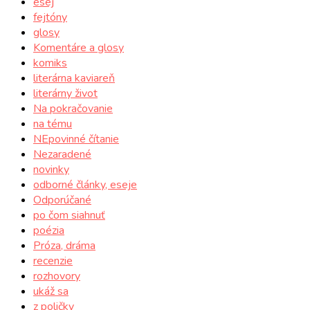
esej
fejtóny
glosy
Komentáre a glosy
komiks
literárna kaviareň
literárny život
Na pokračovanie
na tému
NEpovinné čítanie
Nezaradené
novinky
odborné články, eseje
Odporúčané
po čom siahnuť
poézia
Próza, dráma
recenzie
rozhovory
ukáž sa
z poličky