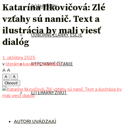
Katarína Ilkovičová: Zlé
ROZHOVORY
vzťahy sú nanič. Text a
ilustrácia by mali viesť
ODBORNÉ ČLÁNKY, ESEJE
dialóg
1. októbra 2025
v
literárna kaviareň
,
rozhovory
NEPOVINNÉ ČÍTANIE
A
A
A
A
Obnoviť
LITERÁRNY ŽIVOT
AUTORI UVÁDZAJÚ