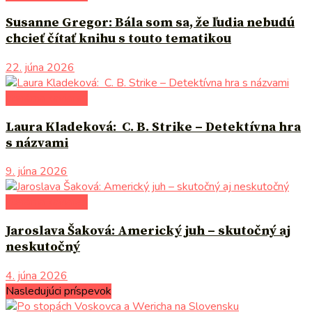
Susanne Gregor: Bála som sa, že ľudia nebudú
chcieť čítať knihu s touto tematikou
22. júna 2026
literárna kaviareň
Laura Kladeková: C. B. Strike – Detektívna hra
s názvami
9. júna 2026
literárna kaviareň
Jaroslava Šaková: Americký juh – skutočný aj
neskutočný
4. júna 2026
Nasledujúci príspevok