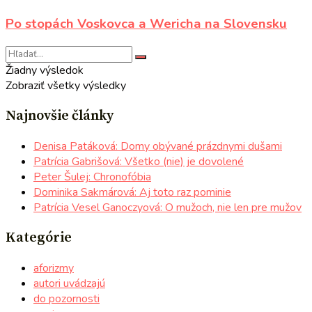
Po stopách Voskovca a Wericha na Slovensku
Žiadny výsledok
Zobraziť všetky výsledky
Najnovšie články
Denisa Patáková: Domy obývané prázdnymi dušami
Patrícia Gabrišová: Všetko (nie) je dovolené
Peter Šulej: Chronofóbia
Dominika Sakmárová: Aj toto raz pominie
Patrícia Vesel Ganoczyová: O mužoch, nie len pre mužov
Kategórie
aforizmy
autori uvádzajú
do pozornosti