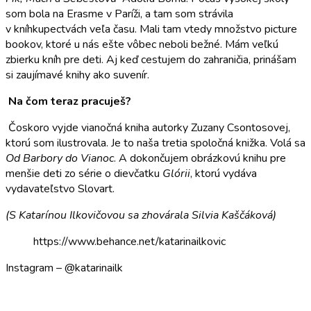
som bola na Erasme v Paríži, a tam som strávila
v kníhkupectvách veľa času. Mali tam vtedy množstvo picture
bookov, ktoré u nás ešte vôbec neboli bežné. Mám veľkú
zbierku kníh pre deti. Aj keď cestujem do zahraničia, prinášam
si zaujímavé knihy ako suvenír.
Na čom teraz pracuješ?
Čoskoro vyjde vianočná kniha autorky Zuzany Csontosovej,
ktorú som ilustrovala. Je to naša tretia spoločná knižka. Volá sa
Od Barbory do Vianoc
. A dokončujem obrázkovú knihu pre
menšie deti zo série o dievčatku
Glórii
, ktorú vydáva
vydavateľstvo Slovart.
(S Katarínou Ilkovičovou sa zhovárala Silvia Kaščáková)
https://www.behance.net/katarinailkovic
Instagram – @katarinailk