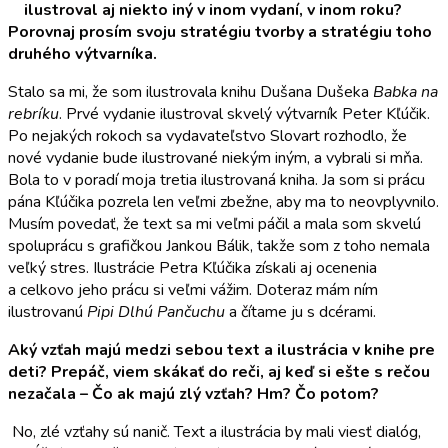
ilustroval aj niekto iný v inom vydaní, v inom roku?
Porovnaj prosím svoju stratégiu tvorby a stratégiu toho
druhého výtvarníka.
Stalo sa mi, že som ilustrovala knihu Dušana Dušeka
Babka na
rebríku
. Prvé vydanie ilustroval skvelý výtvarník Peter Kľúčik.
Po nejakých rokoch sa vydavateľstvo Slovart rozhodlo, že
nové vydanie bude ilustrované niekým iným, a vybrali si mňa.
Bola to v poradí moja tretia ilustrovaná kniha. Ja som si prácu
pána Kľúčika pozrela len veľmi zbežne, aby ma to neovplyvnilo.
Musím povedať, že text sa mi veľmi páčil a mala som skvelú
spoluprácu s grafičkou Jankou Bálik, takže som z toho nemala
veľký stres. Ilustrácie Petra Kľúčika získali aj ocenenia
a celkovo jeho prácu si veľmi vážim. Doteraz mám ním
ilustrovanú
Pipi Dlhú Pančuchu
a čítame ju s dcérami.
Aký vzťah majú medzi sebou text a ilustrácia v knihe pre
deti? Prepáč, viem skákať do reči, aj keď si ešte s rečou
nezačala – Čo ak majú zlý vzťah? Hm? Čo potom?
No, zlé vzťahy sú nanič. Text a ilustrácia by mali viesť dialóg,