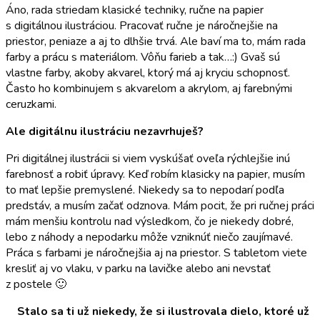
Áno, rada striedam klasické techniky, ručne na papier
s digitálnou ilustráciou. Pracovať ručne je náročnejšie na
priestor, peniaze a aj to dlhšie trvá. Ale baví ma to, mám rada
farby a prácu s materiálom. Vôňu farieb a tak…:) Gvaš sú
vlastne farby, akoby akvarel, ktorý má aj kryciu schopnosť.
Často ho kombinujem s akvarelom a akrylom, aj farebnými
ceruzkami.
Ale digitálnu ilustráciu nezavrhuješ?
Pri digitálnej ilustrácii si viem vyskúšať oveľa rýchlejšie inú
farebnosť a robiť úpravy. Keď robím klasicky na papier, musím
to mať lepšie premyslené. Niekedy sa to nepodarí podľa
predstáv, a musím začať odznova. Mám pocit, že pri ručnej práci
mám menšiu kontrolu nad výsledkom, čo je niekedy dobré,
lebo z náhody a nepodarku môže vzniknúť niečo zaujímavé.
Práca s farbami je náročnejšia aj na priestor. S tabletom viete
kresliť aj vo vlaku, v parku na lavičke alebo ani nevstať
z postele 🙂
Stalo sa ti už niekedy, že si ilustrovala dielo, ktoré už