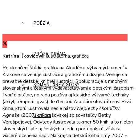
POÉZIA
Zdieľať na Facebooku
Zdieľať na Twitteri
Zdieľať na LinkedIn
PRÓZA, DRÁMA
Katrína Ilkovičová
, ilustrátorka, grafička
Po ukončení štúdia grafiky na Akadémii výtvarných umení v
Krakove sa venuje ilustrácii a grafickému dizajnu. Venuje sa
prevažne detskej knižnej ilustrácii. Spolupracuje s mnohými
KOMENTÁRE A GLOSY
slovenskými a českými vydavateľstvami a detskými časopismi.
Tvorí digitálne, no rada používa aj klasické výtvarné techniky
(akryl, temperu, gvaš). Je členkou Asociácie ilustrátorov. Prvá
kniha, ktorú ilustrovala nesie názov
Neplechy školníčky
Agneše
(2007) od prešovskej spisovateľky Betky
UKÁŽ SA
Verešpejovej. Odvtedy ilustrovala takmer 50 kníh, a to nielen
slovenských, ale aj českých a jednu portugalskú. Získala
viaceré ocenenia napr. Najkrajšia detská kniha zimy 2007 –