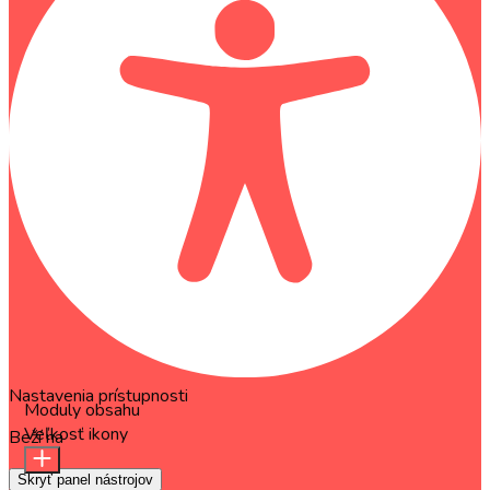
Nastavenia prístupnosti
Moduly obsahu
Veľkosť ikony
Beží na
OneTap
Skryť panel nástrojov