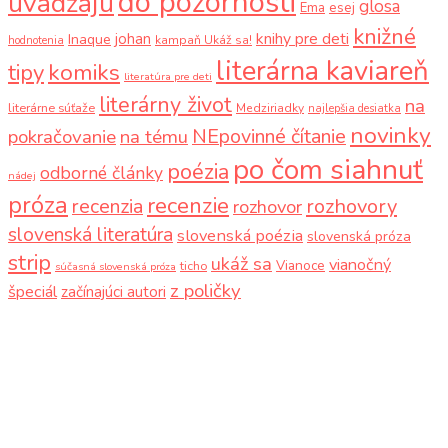
do pozornosti
uvádzajú
glosa
Ema
esej
knižné
knihy pre deti
johan
Inaque
kampaň Ukáž sa!
hodnotenia
literárna kaviareň
komiks
tipy
literatúra pre deti
literárny život
na
literárne súťaže
Medziriadky
najlepšia desiatka
novinky
NEpovinné čítanie
pokračovanie
na tému
po čom siahnuť
poézia
odborné články
nádej
próza
recenzie
recenzia
rozhovory
rozhovor
slovenská literatúra
slovenská poézia
slovenská próza
strip
ukáž sa
vianočný
Vianoce
ticho
súčasná slovenská próza
z poličky
špeciál
začínajúci autori