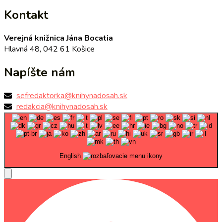
Kontakt
Verejná knižnica Jána Bocatia
Hlavná 48, 042 61 Košice
Napíšte nám
sefredaktorka@knihynadosah.sk
redakcia@knihynadosah.sk
English