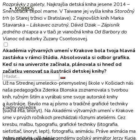
Rozprávky z palety
, Najkrajšia detská kniha jesene 2014 –
KOMIKS
Snehuliačik šepol mame
. V Taiwane jej vyšla kniha
Storočný
trh
(o Starej tržnici v Bratislave). Z najnovších kníh Marka
Staviarska –
Láskavec ozrutný
, Dávid Dziak –
Zápisník
jedného chlapca
a v tlači je vianočná kniha
Od Barbory do
Vianoc
od autorky Zuzany Csontosovej.
Akadémia výtvarných umení v Krakove bola tvoja hlavná
zastávka v rámci štúdia. Absolvovala si odbor grafika.
Keď si na univerzite začínala, plánovala si hneď od
začiatku venovať sa ilustrácii detskej knihy?
Už na Strednej umelecko-priemyselnej škole v Košiciach nás
naša pedagogička Zdenka Blonska zoznamovala s tvorbou
kníh, ručným šitím a vyrábali sme svoje autorské knihy
a ilustrácie. Bavilo ma aj písmo a tradičné grafické techniky
Žiadny výsledok
(suchá ihla, linoryt). Na Akadémii výtvarných umení v Krakove
sme v prvých ročníkoch prechádzali rôznymi ateliérmi. Cez
kresbu, maľbu, typografiu, grafické techniky (litografia,
sieťotlač, linoryt, lept), fotografiu, animáciu. Práve animácia ma
veľmi oslovila, učil nás legendárny poľský animátor Jerzy Kucia.
Zobraziť všetky výsledky