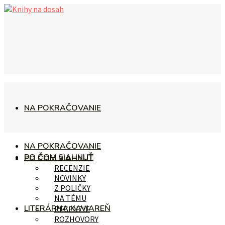
NA POKRAČOVANIE
NA POKRAČOVANIE
PO ČOM SIAHNUŤ
PO ČOM SIAHNUŤ
RECENZIE
NOVINKY
Z POLIČKY
NA TÉMU
LITERÁRNA KAVIAREŇ
RECENZIE
ROZHOVORY