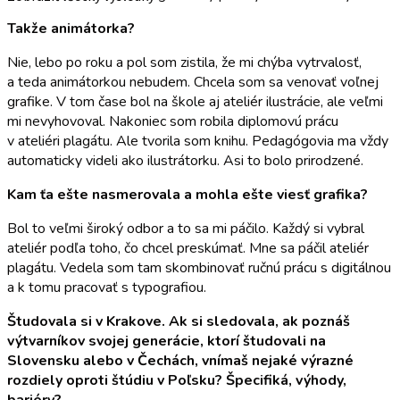
Takže animátorka?
Nie, lebo po roku a pol som zistila, že mi chýba vytrvalosť,
a teda animátorkou nebudem. Chcela som sa venovať voľnej
grafike. V tom čase bol na škole aj ateliér ilustrácie, ale veľmi
mi nevyhovoval. Nakoniec som robila diplomovú prácu
v ateliéri plagátu. Ale tvorila som knihu. Pedagógovia ma vždy
automaticky videli ako ilustrátorku. Asi to bolo prirodzené.
Kam ťa ešte nasmerovala a mohla ešte viesť grafika?
Bol to veľmi široký odbor a to sa mi páčilo. Každý si vybral
ateliér podľa toho, čo chcel preskúmať. Mne sa páčil ateliér
plagátu. Vedela som tam skombinovať ručnú prácu s digitálnou
a k tomu pracovať s typografiou.
Študovala si v Krakove. Ak si sledovala, ak poznáš
výtvarníkov svojej generácie, ktorí študovali na
Slovensku alebo v Čechách, vnímaš nejaké výrazné
rozdiely oproti štúdiu v Poľsku? Špecifiká, výhody,
bariéry?