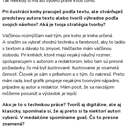
Tak niekedy si ma asi vyberú práve kvôli tomu.
Pri ilustrácii knihy pracuješ podľa textu, ale stvárňuješ
predstavy autora textu alebo tvoríš výhradne podľa
svojich návrhov? Aká je tvoja stratégia tvorby?
Väčšinou rozmýšľam nad tým, pre koho je kniha určená.
A snažím sa vybrať vhodnú techniku a farebnosť, aby to ladilo
s textom a dávalo to zmysel. Našťastie mám väčšinou
slobodu. Pri knihách, ktoré majú nejaký náučný rozmer,
spolupracujem s autorom a redaktorom, lebo tam sú presné
požiadavky, čo má byť ilustrované. Ilustrovanie je osamelá
činnosť. Človek je sám s príbehom a s tým, čo nakreslí. Preto
mám rada, keď grafik prispeje nejakými tvorivými nápadmi,
prípadne aj autor a redaktor. Mám pocit, že sa navzájom
môžeme posunúť a výsledok je lepší.
Ako je to s technikou práce? Tvoríš aj digitálne, ale aj
klasicky, spomínala si, že aj preto si ťa niektorí autori
vyberú. V medailóne spomíname gvaš. Čo to presne
znamená?