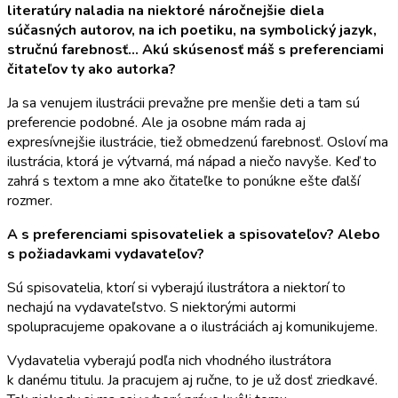
literatúry naladia na niektoré náročnejšie diela
súčasných autorov, na ich poetiku, na symbolický jazyk,
stručnú farebnosť… Akú skúsenosť máš s preferenciami
čitateľov ty ako autorka?
Ja sa venujem ilustrácii prevažne pre menšie deti a tam sú
preferencie podobné. Ale ja osobne mám rada aj
expresívnejšie ilustrácie, tiež obmedzenú farebnosť. Osloví ma
ilustrácia, ktorá je výtvarná, má nápad a niečo navyše. Keď to
zahrá s textom a mne ako čitateľke to ponúkne ešte ďalší
rozmer.
A s preferenciami spisovateliek a spisovateľov? Alebo
s požiadavkami vydavateľov?
Sú spisovatelia, ktorí si vyberajú ilustrátora a niektorí to
nechajú na vydavateľstvo. S niektorými autormi
spolupracujeme opakovane a o ilustráciách aj komunikujeme.
Vydavatelia vyberajú podľa nich vhodného ilustrátora
k danému titulu. Ja pracujem aj ručne, to je už dosť zriedkavé.