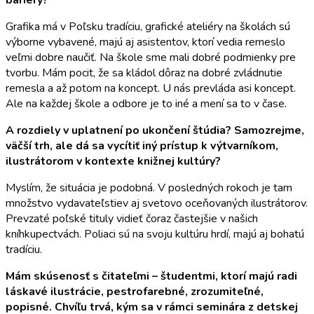
Grafika má v Poľsku tradíciu, grafické ateliéry na školách sú
výborne vybavené, majú aj asistentov, ktorí vedia remeslo
veľmi dobre naučiť. Na škole sme mali dobré podmienky pre
tvorbu. Mám pocit, že sa kládol dôraz na dobré zvládnutie
remesla a až potom na koncept. U nás prevláda asi koncept.
Ale na každej škole a odbore je to iné a mení sa to v čase.
A rozdiely v uplatnení po ukončení štúdia? Samozrejme,
väčší trh, ale dá sa vycítiť iný prístup k výtvarníkom,
ilustrátorom v kontexte knižnej kultúry?
Myslím, že situácia je podobná. V posledných rokoch je tam
množstvo vydavateľstiev aj svetovo oceňovaných ilustrátorov.
Prevzaté poľské tituly vidieť čoraz častejšie v našich
kníhkupectvách. Poliaci sú na svoju kultúru hrdí, majú aj bohatú
tradíciu.
Mám skúsenosť s čitateľmi – študentmi, ktorí majú radi
láskavé ilustrácie, pestrofarebné, zrozumiteľné,
popisné. Chvíľu trvá, kým sa v rámci seminára z detskej