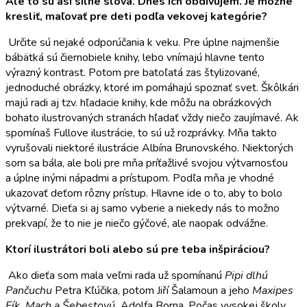
Ale to sú asi silné slová. Dnes ich obdivujem. Je možné
kresliť, maľovať pre deti podľa vekovej kategórie?
Určite sú nejaké odporúčania k veku. Pre úplne najmenšie
bábätká sú čiernobiele knihy, lebo vnímajú hlavne tento
výrazný kontrast. Potom pre batoľatá zas štylizované,
jednoduché obrázky, ktoré im pomáhajú spoznať svet. Škôlkári
majú radi aj tzv. hľadacie knihy, kde môžu na obrázkových
bohato ilustrovaných stranách hľadať vždy niečo zaujímavé. Ak
spomínaš Fullove ilustrácie, to sú už rozprávky. Mňa takto
vyrušovali niektoré ilustrácie Albína Brunovského. Niektorých
som sa bála, ale boli pre mňa príťažlivé svojou výtvarnosťou
a úplne inými nápadmi a prístupom. Podľa mňa je vhodné
ukazovať deťom rôzny prístup. Hlavne ide o to, aby to bolo
výtvarné. Dieťa si aj samo vyberie a niekedy nás to možno
prekvapí, že to nie je niečo gýčové, ale naopak odvážne.
Ktorí ilustrátori boli alebo sú pre teba inšpiráciou?
Ako dieťa som mala veľmi rada už spomínanú
Pipi dlhú
Pančuchu
Petra Kľúčika, potom Jiří Šalamoun a jeho
Maxipes
Fík, Mach a Šebestovú
Adolfa Borna. Počas vysokej školy