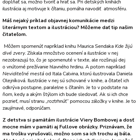
dopĺňať sa, možno tvoriť a hrať sa. Pri detských knihách
ilustrácia aj motivuje k čítaniu, pomáha navodiť atmosféru.
Máš nejaký príklad objavnej komunikácie medzi
literárnym textom a ilustráciou? Môžeme dať tip našim
čitateľom.
Môžem spomenúť napríklad knihu Maurica Sendaka
Kde žijú
divé zvery
. Získala množstvo ocenení a ilustrácie v nej
nezobrazujú to, čo je spomenuté v texte, ale rozširujú dej
o vnútorné prežívanie hlavného hrdinu. A potom napríklad
Neviditeľné mestá
od Itala Calvina, ktorú ilustrovala Daniela
Olejníková. Ilustrácie v nej sú schované v knihe, a čitateľ ich
odkrýva postupne, paralelne s čítaním. Je to v podstate na
ňom, kedy a akým štýlom ich bude sledovať. Ak si ich chce
pozrieť, musí stranu „roztrhnúť“ pomocou záložky v knihe. Je to
zaujímavé, odporúčam.
Z detstva si pamätám ilustrácie Viery Bombovej a dosť
mocne mám v pamäti aj Fullove obrázky. Priznávam, že
ma trošku vyrušovali, možno som sa ich trochu aj bála.