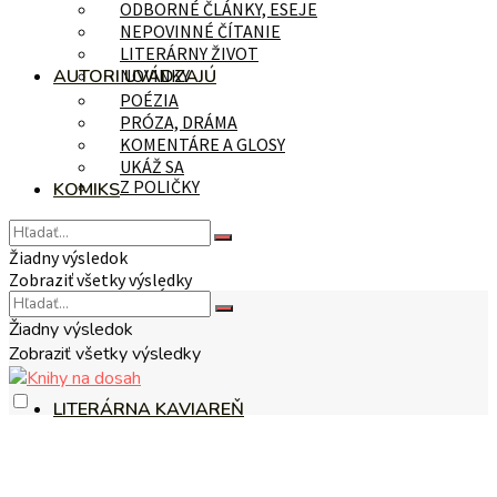
ODBORNÉ ČLÁNKY, ESEJE
NEPOVINNÉ ČÍTANIE
LITERÁRNY ŽIVOT
AUTORI UVÁDZAJÚ
NOVINKY
POÉZIA
PRÓZA, DRÁMA
KOMENTÁRE A GLOSY
UKÁŽ SA
Z POLIČKY
KOMIKS
Žiadny výsledok
Zobraziť všetky výsledky
NA TÉMU
Žiadny výsledok
Zobraziť všetky výsledky
LITERÁRNA KAVIAREŇ