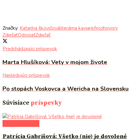
Značky:
Katarína Ilkovičová
literárna kaviareň
rozhovory
Zdieľať
Odoslať
Zdieľať
Predchádzajúci príspevok
Marta Hlušíková: Vety v mojom živote
Nasledujúci príspevok
Po stopách Voskovca a Wericha na Slovensku
Súvisiace
príspevky
literárna kaviareň
Patrícia Gabrišová: Všetko (nie) je dovolené