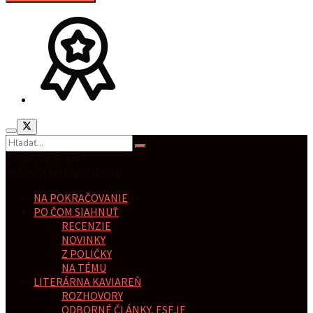
Žiadny výsledok
Zobraziť všetky výsledky
NA POKRAČOVANIE
PO ČOM SIAHNUŤ
RECENZIE
NOVINKY
Z POLIČKY
NA TÉMU
LITERÁRNA KAVIAREŇ
ROZHOVORY
ODBORNÉ ČLÁNKY, ESEJE