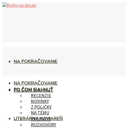
NA POKRAČOVANIE
NA POKRAČOVANIE
PO ČOM SIAHNUŤ
PO ČOM SIAHNUŤ
RECENZIE
NOVINKY
Z POLIČKY
NA TÉMU
LITERÁRNA KAVIAREŇ
RECENZIE
ROZHOVORY