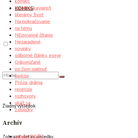
komiks
literárna kaviareň
KOMIKS
literárny život
Na pokračovanie
na tému
NEpovinné čítanie
Nezaradené
novinky
odborné články, eseje
Odporúčané
po čom siahnuť
poézia
Próza, dráma
recenzie
rozhovory
ukáž sa
Žiadny výsledok
z poličky
Archív
august 2026
Zobraziť všetky výsledky