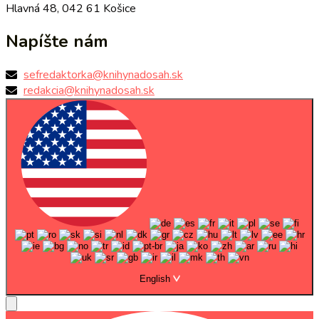
Hlavná 48, 042 61 Košice
Napíšte nám
sefredaktorka@knihynadosah.sk
redakcia@knihynadosah.sk
English