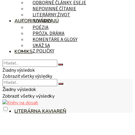
ODBORNÉ ČLÁNKY, ESEJE
NEPOVINNÉ ČÍTANIE
LITERÁRNY ŽIVOT
AUTORI UVÁDZAJÚ
NOVINKY
POÉZIA
PRÓZA, DRÁMA
KOMENTÁRE A GLOSY
UKÁŽ SA
Z POLIČKY
KOMIKS
Žiadny výsledok
Zobraziť všetky výsledky
NA TÉMU
Žiadny výsledok
Zobraziť všetky výsledky
LITERÁRNA KAVIAREŇ