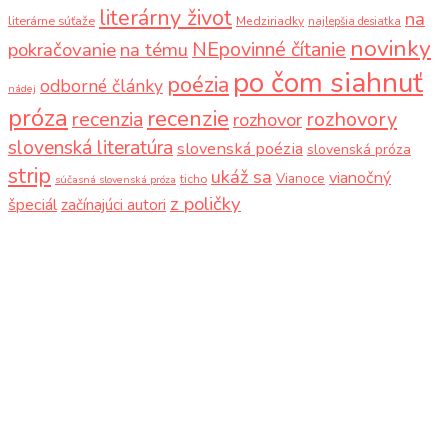
literárny život
na
literárne súťaže
Medziriadky
najlepšia desiatka
novinky
NEpovinné čítanie
pokračovanie
na tému
po čom siahnuť
poézia
odborné články
nádej
próza
recenzie
recenzia
rozhovory
rozhovor
slovenská literatúra
slovenská poézia
slovenská próza
strip
ukáž sa
vianočný
Vianoce
ticho
súčasná slovenská próza
z poličky
špeciál
začínajúci autori