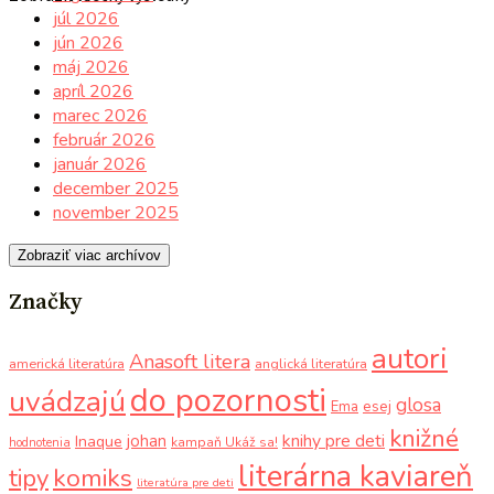
júl 2026
jún 2026
máj 2026
apríl 2026
marec 2026
február 2026
január 2026
december 2025
november 2025
Zobraziť viac archívov
Značky
autori
Anasoft litera
americká literatúra
anglická literatúra
do pozornosti
uvádzajú
glosa
Ema
esej
knižné
knihy pre deti
johan
Inaque
kampaň Ukáž sa!
hodnotenia
literárna kaviareň
komiks
tipy
literatúra pre deti