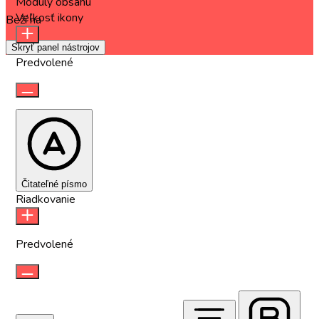
Moduly obsahu
Veľkosť ikony
Beží na
OneTap
Skryť panel nástrojov
Predvolené
Čitateľné písmo
Riadkovanie
Predvolené