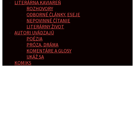
LITERÁRNA KAVIAREŇ
ROZHOVORY
ODBORNÉ ČLÁNKY, ESEJE
NEPOVINNÉ ČÍTANIE
LITERÁRNY ŽIVOT
AUTORI UVÁDZAJÚ
POÉZIA
PRÓZA, DRÁMA
KOMENTÁRE A GLOSY
UKÁŽ SA
KOMIKS