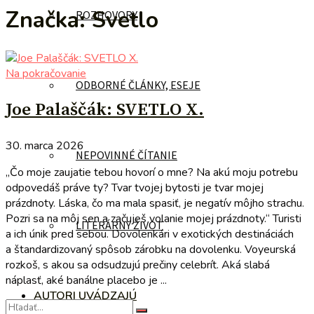
Značka:
Svetlo
ROZHOVORY
Na pokračovanie
ODBORNÉ ČLÁNKY, ESEJE
Joe Palaščák: SVETLO X.
30. marca 2026
NEPOVINNÉ ČÍTANIE
„Čo moje zaujatie tebou hovorí o mne? Na akú moju potrebu
odpovedáš práve ty? Tvar tvojej bytosti je tvar mojej
prázdnoty. Láska, čo ma mala spasiť, je negatív môjho strachu.
Pozri sa na môj sen a začuješ volanie mojej prázdnoty.“ Turisti
LITERÁRNY ŽIVOT
a ich únik pred sebou. Dovolenkári v exotických destináciách
a štandardizovaný spôsob zárobku na dovolenku. Voyeurská
rozkoš, s akou sa odsudzujú prečiny celebrít. Aká slabá
náplasť, aké banálne placebo je ...
AUTORI UVÁDZAJÚ