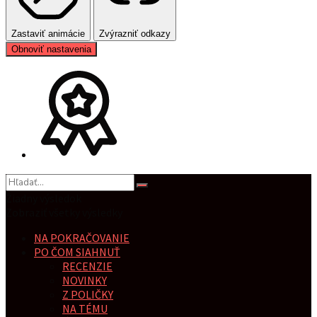
Zastaviť animácie
Zvýrazniť odkazy
Obnoviť nastavenia
Žiadny výsledok
Zobraziť všetky výsledky
NA POKRAČOVANIE
PO ČOM SIAHNUŤ
RECENZIE
NOVINKY
Z POLIČKY
NA TÉMU