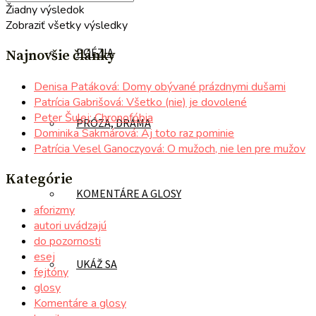
Žiadny výsledok
Zobraziť všetky výsledky
POÉZIA
Najnovšie články
Denisa Patáková: Domy obývané prázdnymi dušami
Patrícia Gabrišová: Všetko (nie) je dovolené
Peter Šulej: Chronofóbia
PRÓZA, DRÁMA
Dominika Sakmárová: Aj toto raz pominie
Patrícia Vesel Ganoczyová: O mužoch, nie len pre mužov
Kategórie
KOMENTÁRE A GLOSY
aforizmy
autori uvádzajú
do pozornosti
esej
UKÁŽ SA
fejtóny
glosy
Komentáre a glosy