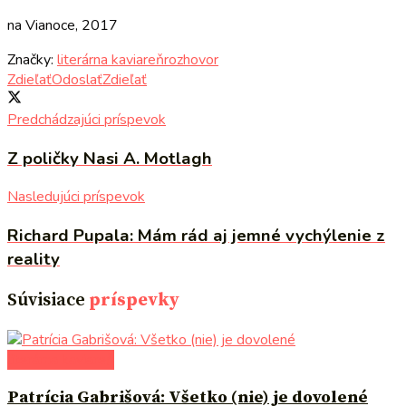
na Vianoce, 2017
Značky:
literárna kaviareň
rozhovor
Zdieľať
Odoslať
Zdieľať
Predchádzajúci príspevok
Z poličky Nasi A. Motlagh
Nasledujúci príspevok
Richard Pupala: Mám rád aj jemné vychýlenie z
reality
Súvisiace
príspevky
literárna kaviareň
Patrícia Gabrišová: Všetko (nie) je dovolené