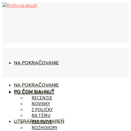
NA POKRAČOVANIE
NA POKRAČOVANIE
PO ČOM SIAHNUŤ
PO ČOM SIAHNUŤ
RECENZIE
NOVINKY
Z POLIČKY
NA TÉMU
LITERÁRNA KAVIAREŇ
RECENZIE
ROZHOVORY