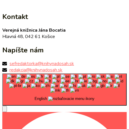
Kontakt
Verejná knižnica Jána Bocatia
Hlavná 48, 042 61 Košice
Napíšte nám
sefredaktorka@knihynadosah.sk
redakcia@knihynadosah.sk
English