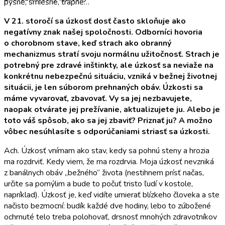
pyšne, smiešne, trápne…
V 21. storočí sa úzkosť dosť často skloňuje ako
negatívny znak našej spoločnosti. Odborníci hovoria
o chorobnom stave, keď strach ako obranný
mechanizmus stratí svoju normálnu užitočnosť. Strach je
potrebný pre zdravé inštinkty, ale úzkosť sa neviaže na
konkrétnu nebezpečnú situáciu, vzniká v bežnej životnej
situácii, je len súborom prehnaných obáv. Úzkosti sa
máme vyvarovať, zbavovať. Vy sa jej nezbavujete,
naopak otvárate jej prežívanie, aktualizujete ju. Alebo je
toto váš spôsob, ako sa jej zbaviť? Priznať ju? A možno
vôbec nesúhlasíte s odporúčaniami striasť sa úzkosti.
Ach. Úzkosť vnímam ako stav, kedy sa pohnú steny a hrozia
ma rozdrviť. Kedy viem, že ma rozdrvia. Moja úzkosť nevzniká
z banálnych obáv „bežného“ života (nestihnem prísť načas,
určite sa pomýlim a bude to počuť tristo ľudí v kostole,
napríklad). Úzkosť je, keď vidíte umierať blízkeho človeka a ste
načisto bezmocní: budík každé dve hodiny, lebo to zúbožené
ochrnuté telo treba polohovať, drsnosť mnohých zdravotníkov