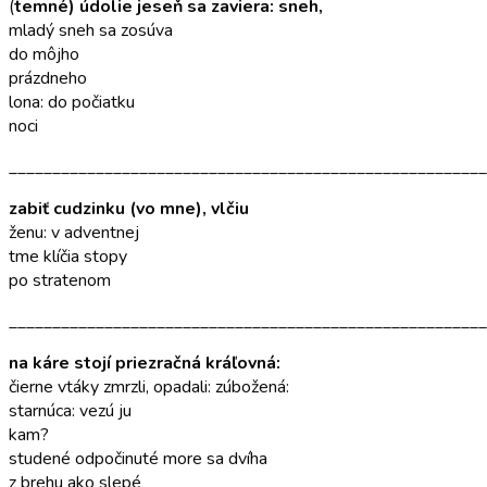
(
temné) údolie jeseň sa zaviera: sneh,
mladý sneh sa zosúva
do môjho
prázdneho
lona: do počiatku
noci
_______________________________________________________
zabiť cudzinku (vo mne), vlčiu
ženu: v adventnej
tme klíčia stopy
po stratenom
_______________________________________________________
na káre stojí priezračná kráľovná:
čierne vtáky zmrzli, opadali: zúbožená:
starnúca: vezú ju
kam?
studené odpočinuté more sa dvíha
z brehu ako slepé