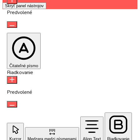
Skryť panel nástrojov
Predvolené
Čitateľné písmo
Riadkovanie
Predvolené
Kurzor
Medzera medzi písmenami
Align Text
Riadkovanie