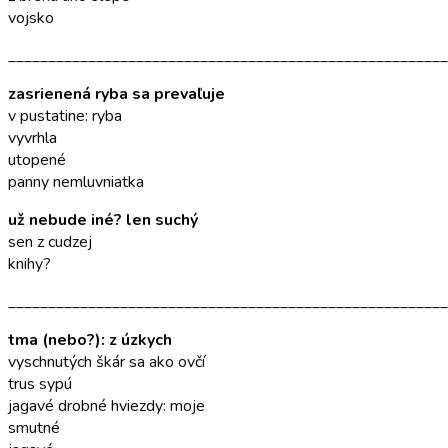
vojsko
_______________________________________________________
zasrienená ryba sa prevaľuje
v pustatine: ryba
vyvrhla
utopené
panny nemluvniatka
už nebude iné? len suchý
sen z cudzej
knihy?
_______________________________________________________
tma (nebo?): z úzkych
vyschnutých škár sa ako ovčí
trus sypú
jagavé drobné hviezdy: moje
smutné