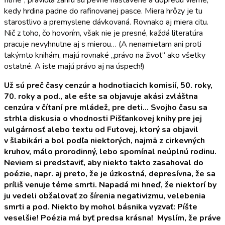
kedy hrdina padne do rafinovanej pasce. Miera hrôzy je tu
starostlivo a premyslene dávkovaná. Rovnako aj miera citu.
Nič z toho, čo hovorím, však nie je presné, každá literatúra
pracuje nevyhnutne aj s mierou… (A nenamietam ani proti
takýmto knihám, majú rovnaké „právo na život“ ako všetky
ostatné. A iste majú právo aj na úspech!)
Už sú preč časy cenzúr a hodnotiacich komisií, 50. roky,
70. roky a pod., ale ešte sa objavuje akási zvláštna
cenzúra v čítaní pre mládež, pre deti… Svojho času sa
strhla diskusia o vhodnosti Pišťankovej knihy pre jej
vulgárnosť alebo textu od Futovej, ktorý sa objavil
v šlabikári a bol podľa niektorých, najmä z cirkevných
kruhov, málo prorodinný, lebo spomínal neúplnú rodinu.
Neviem si predstaviť, aby niekto takto zasahoval do
poézie, napr. aj preto, že je úzkostná, depresívna, že sa
príliš venuje téme smrti. Napadá mi hneď, že niektorí by
ju vedeli obžalovať zo šírenia negativizmu, velebenia
smrti a pod. Niekto by mohol básnika vyzvať: Píšte
veselšie! Poézia má byť predsa krásna! Myslím, že práve