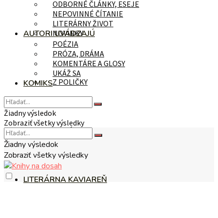
ODBORNÉ ČLÁNKY, ESEJE
NEPOVINNÉ ČÍTANIE
LITERÁRNY ŽIVOT
AUTORI UVÁDZAJÚ
NOVINKY
POÉZIA
PRÓZA, DRÁMA
KOMENTÁRE A GLOSY
UKÁŽ SA
Z POLIČKY
KOMIKS
Žiadny výsledok
Zobraziť všetky výsledky
NA TÉMU
Žiadny výsledok
Zobraziť všetky výsledky
LITERÁRNA KAVIAREŇ