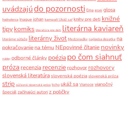
do pozornosti
uvádzajú
glosa
Ema
esej
knižné
knihy pre deti
johan
Inaque
kampaň Ukáž sa!
hodnotenia
literárna kaviareň
komiks
tipy
literatúra pre deti
literárny život
na
literárne súťaže
Medziriadky
najlepšia desiatka
novinky
NEpovinné čítanie
pokračovanie
na tému
po čom siahnuť
poézia
odborné články
nádej
próza
recenzie
recenzia
rozhovory
rozhovor
slovenská literatúra
slovenská poézia
slovenská próza
strip
ukáž sa
vianočný
Vianoce
ticho
súčasná slovenská próza
z poličky
špeciál
začínajúci autori