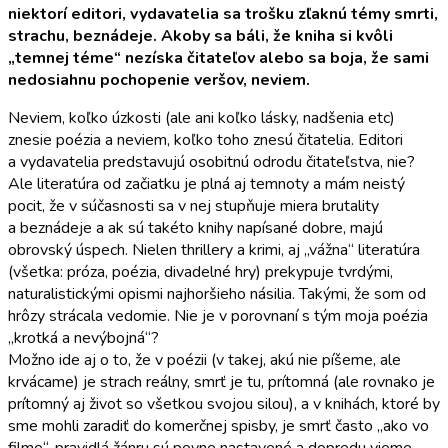
niektorí editori, vydavatelia sa trošku zľaknú témy smrti,
strachu, beznádeje. Akoby sa báli, že kniha si kvôli
„temnej téme“ nezíska čitateľov alebo sa boja, že sami
nedosiahnu pochopenie veršov, neviem.
Neviem, koľko úzkosti (ale ani koľko lásky, nadšenia etc)
znesie poézia a neviem, koľko toho znesú čitatelia. Editori
a vydavatelia predstavujú osobitnú odrodu čitateľstva, nie?
Ale literatúra od začiatku je plná aj temnoty a mám neistý
pocit, že v súčasnosti sa v nej stupňuje miera brutality
a beznádeje a ak sú takéto knihy napísané dobre, majú
obrovský úspech. Nielen thrillery a krimi, aj „vážna“ literatúra
(všetka: próza, poézia, divadelné hry) prekypuje tvrdými,
naturalistickými opismi najhoršieho násilia. Takými, že som od
hrôzy strácala vedomie. Nie je v porovnaní s tým moja poézia
„krotká a nevýbojná“?
Možno ide aj o to, že v poézii (v takej, akú nie píšeme, ale
krvácame) je strach reálny, smrť je tu, prítomná (ale rovnako je
prítomný aj život so všetkou svojou silou), a v knihách, ktoré by
sme mohli zaradiť do komerčnej spisby, je smrť často „ako vo
filme“, pravidlá žánru sú pevne nastavené a dopredu vieme,