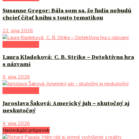
Susanne Gregor: Bála som sa, že ľudia nebudú
chcieť čítať knihu s touto tematikou
22. júna 2026
literárna kaviareň
Laura Kladeková: C. B. Strike – Detektívna hra
s názvami
9. júna 2026
literárna kaviareň
Jaroslava Šaková: Americký juh – skutočný aj
neskutočný
4. júna 2026
Nasledujúci príspevok