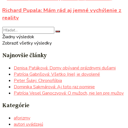
Richard Pupala: Mám rád aj jemné vychýlenie z
reality
Žiadny výsledok
Zobraziť všetky výsledky
Najnovšie články
Denisa Patáková: Domy obývané prázdnymi dušami
Patrícia Gabrišová: Všetko (nie) je dovolené
Peter Šulej: Chronofóbia
Dominika Sakmárová: Aj toto raz pominie
Patrícia Vesel Ganoczyová: O mužoch, nie len pre mužov
Kategórie
aforizmy
autori uvádzajú