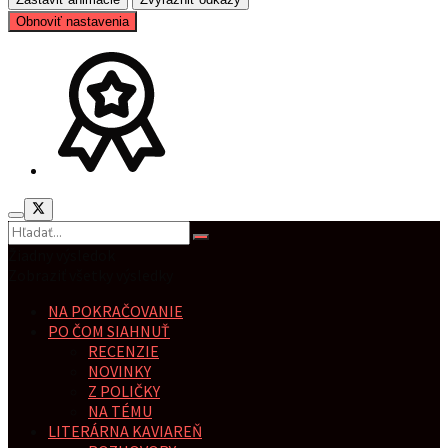
Obnoviť nastavenia
Žiadny výsledok
Zobraziť všetky výsledky
NA POKRAČOVANIE
PO ČOM SIAHNUŤ
RECENZIE
NOVINKY
Z POLIČKY
NA TÉMU
LITERÁRNA KAVIAREŇ