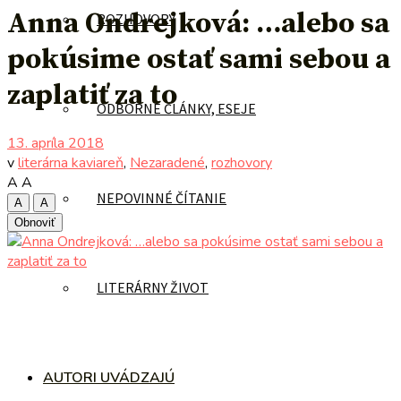
Anna Ondrejková: …alebo sa
ROZHOVORY
pokúsime ostať sami sebou a
zaplatiť za to
ODBORNÉ ČLÁNKY, ESEJE
13. apríla 2018
v
literárna kaviareň
,
Nezaradené
,
rozhovory
A
A
NEPOVINNÉ ČÍTANIE
A
A
Obnoviť
LITERÁRNY ŽIVOT
AUTORI UVÁDZAJÚ