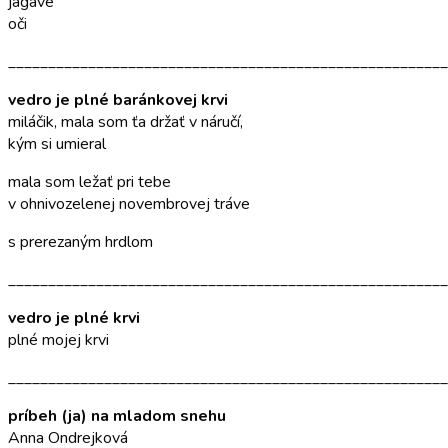
jagavé
oči
_______________________________________________________
vedro je plné baránkovej krvi
miláčik, mala som ťa držať v náručí,
kým si umieral
mala som ležať pri tebe
v ohnivozelenej novembrovej tráve
s prerezaným hrdlom
_______________________________________________________
vedro je plné krvi
plné mojej krvi
_______________________________________________________
príbeh (ja) na mladom snehu
Anna Ondrejková