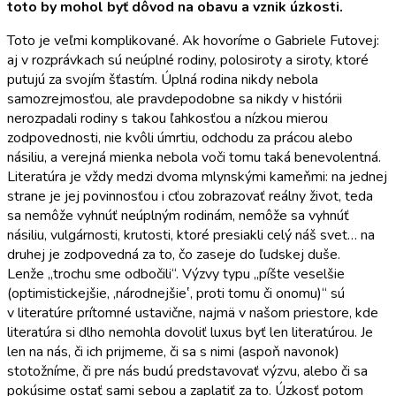
toto by mohol byť dôvod na obavu a vznik úzkosti.
Toto je veľmi komplikované. Ak hovoríme o Gabriele Futovej:
aj v rozprávkach sú neúplné rodiny, polosiroty a siroty, ktoré
putujú za svojím šťastím. Úplná rodina nikdy nebola
samozrejmosťou, ale pravdepodobne sa nikdy v histórii
nerozpadali rodiny s takou ľahkosťou a nízkou mierou
zodpovednosti, nie kvôli úmrtiu, odchodu za prácou alebo
násiliu, a verejná mienka nebola voči tomu taká benevolentná.
Literatúra je vždy medzi dvoma mlynskými kameňmi: na jednej
strane je jej povinnosťou i cťou zobrazovať reálny život, teda
sa nemôže vyhnúť neúplným rodinám, nemôže sa vyhnúť
násiliu, vulgárnosti, krutosti, ktoré presiakli celý náš svet… na
druhej je zodpovedná za to, čo zaseje do ľudskej duše.
Lenže „trochu sme odbočili“. Výzvy typu „píšte veselšie
(optimistickejšie, ,národnejšie‛, proti tomu či onomu)“ sú
v literatúre prítomné ustavične, najmä v našom priestore, kde
literatúra si dlho nemohla dovoliť luxus byť len literatúrou. Je
len na nás, či ich prijmeme, či sa s nimi (aspoň navonok)
stotožníme, či pre nás budú predstavovať výzvu, alebo či sa
pokúsime ostať sami sebou a zaplatiť za to. Úzkosť potom