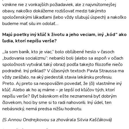
vznikne nie z vonkajších požiadaviek, ale z najvnútornejšej
obavy, nakoľko dokážeme rozlišovať medzi takýmito
spoločenskými lákadlami (lebo vždy sľubujú úspech) a nakoľko
budeme mať silu im odolať…
Majú poetky iný kľúč k životu a jeho veciam, iný „kód“ ako
ľudia, ktorí nepíšu verše?
„Ja som baník, kto je viac,“ bolo obľúbené heslo v časoch
„budovania socializmu“: nebaníci boli (alebo sa aspoň v očiach
spoločnosti vytváral taký obraz) podľa takejto filozofie niečo
podradné. Iný príklad? V úžasných textoch Pavla Straussa ma
vždy zarážalo, na aký piedestál stavia lekársku profesiu.
Preto. Aj preto sa neopovážim povedať, že (či) vlastníme iný
kľúč. Alebo ak ho aj máme – je lepší od kľúčov tých, ktorí
nepíšu verše? Byť básnikom ešte neznamená byť dobrým
človekom, hoci by sme si to radi nahovorili. Iný údel, ten
nebásnický, nemá predsa nižšiu hodnotu.
(S Annou Ondrejkovou sa zhovárala Silvia Kaščáková)