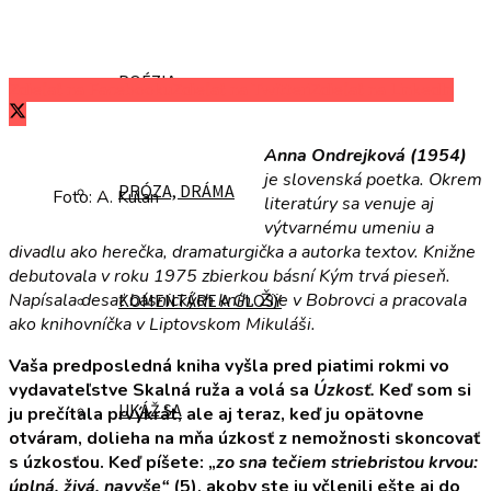
POÉZIA
Zdieľať na Facebooku
Zdieľať na Twitteri
Zdieľať na LinkedIn
Anna Ondrejková (1954)
je slovenská poetka. Okrem
PRÓZA, DRÁMA
Foto: A. Kulan
literatúry sa venuje aj
výtvarnému umeniu a
divadlu ako herečka, dramaturgička a autorka textov. Knižne
debutovala v roku 1975 zbierkou básní Kým trvá pieseň.
Napísala desať básnických kníh. Žije v Bobrovci a pracovala
KOMENTÁRE A GLOSY
ako knihovníčka v Liptovskom Mikuláši.
Vaša predposledná kniha vyšla pred piatimi rokmi vo
vydavateľstve Skalná ruža a volá sa
Úzkosť.
Keď som si
UKÁŽ SA
ju prečítala prvýkrát, ale aj teraz, keď ju opätovne
otváram, dolieha na mňa úzkosť z nemožnosti skoncovať
s úzkosťou. Keď píšete: „
zo sna tečiem striebristou krvou:
úplná, živá, navyše“
(5), akoby ste ju včlenili ešte aj do