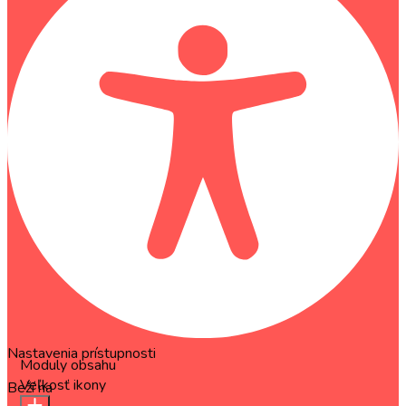
Nastavenia prístupnosti
Moduly obsahu
Veľkosť ikony
Beží na
OneTap