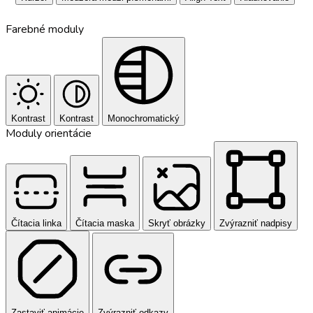
Farebné moduly
Kontrast
Kontrast
Monochromatický
Moduly orientácie
Čítacia linka
Čítacia maska
Skryť obrázky
Zvýrazniť nadpisy
Zastaviť animácie
Zvýrazniť odkazy