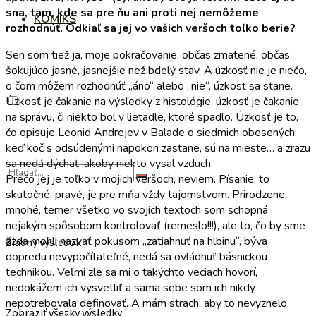
sna, tam, kde sa pre ňu ani proti nej nemôžeme
KOMIKS
rozhodnúť. Odkiaľ sa jej vo vašich veršoch toľko berie?
Sen som tiež ja, moje pokračovanie, občas zmätené, občas
šokujúco jasné, jasnejšie než bdelý stav. A úzkosť nie je niečo,
o čom môžem rozhodnúť „áno“ alebo „nie“, úzkosť sa stane.
Úzkosť je čakanie na výsledky z histológie, úzkosť je čakanie
na správu, či niekto bol v lietadle, ktoré spadlo. Úzkosť je to,
čo opisuje Leonid Andrejev v Balade o siedmich obesených:
keď koč s odsúdenými napokon zastane, sú na mieste… a zrazu
sa nedá dýchať, akoby niekto vysal vzduch.
Prečo jej je toľko v mojich veršoch, neviem. Písanie, to
skutočné, pravé, je pre mňa vždy tajomstvom. Prirodzene,
mnohé, temer všetko vo svojich textoch som schopná
nejakým spôsobom kontrolovať (remeslo!!!), ale to, čo by sme
azda mohli nazvať pokusom „zatiahnuť na hlbinu“, býva
Žiadny výsledok
dopredu nevypočítateľné, nedá sa ovládnuť básnickou
technikou. Veľmi zle sa mi o takýchto veciach hovorí,
nedokážem ich vysvetliť a sama sebe som ich nikdy
nepotrebovala definovať. A mám strach, aby to nevyznelo
Zobraziť všetky výsledky