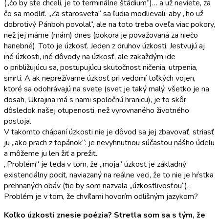
(„čo by ste chceli, je to terminálne štádium“)… a už neviete, za
čo sa modliť. „Za starosveta“ sa ľudia modlievali, aby „ho už
dobrotivý Pánboh povolal“, ale na toto treba oveľa viac pokory,
než jej máme (mám) dnes (pokora je považovaná za niečo
hanebné). Toto je úzkosť. Jeden z druhov úzkosti. Jestvujú aj
iné úzkosti, iné dôvody na úzkosť, ale zakaždým ide
o približujúcu sa, postupujúcu skutočnosť ničenia, utrpenia,
smrti. A ak neprežívame úzkosť pri vedomí toľkých vojen,
ktoré sa odohrávajú na svete (svet je taký malý, všetko je na
dosah, Ukrajina má s nami spoločnú hranicu), je to skôr
dôsledok našej otupenosti, než vyrovnaného životného
postoja.
V takomto chápaní úzkosti nie je dôvod sa jej zbavovať, striasť
ju „ako prach z topánok“: je nevyhnutnou súčasťou nášho údelu
a môžeme ju len žiť a prežiť.
„Problém“ je teda v tom, že „moja“ úzkosť je základný
existenciálny pocit, naviazaný na reálne veci, že to nie je hŕstka
prehnaných obáv (tie by som nazvala „úzkostlivosťou“).
Problém je v tom, že chvíľami hovorím odlišným jazykom?
Koľko úzkosti znesie poézia? Stretla som sa s tým, že