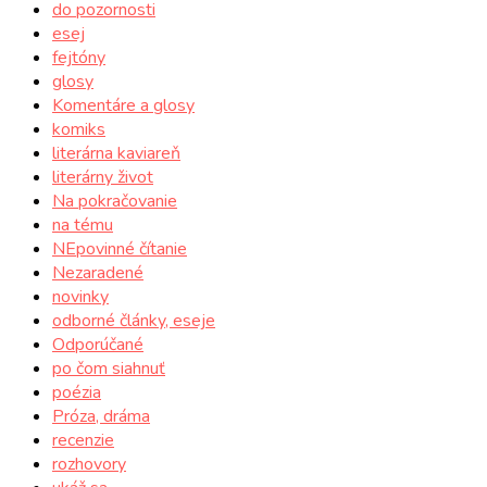
do pozornosti
esej
fejtóny
glosy
Komentáre a glosy
komiks
literárna kaviareň
literárny život
Na pokračovanie
na tému
NEpovinné čítanie
Nezaradené
novinky
odborné články, eseje
Odporúčané
po čom siahnuť
poézia
Próza, dráma
recenzie
rozhovory