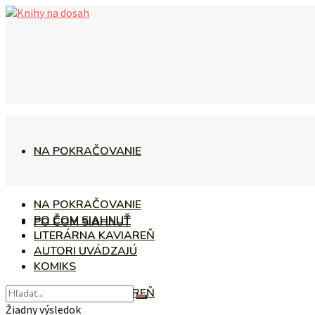
NA POKRAČOVANIE
NA POKRAČOVANIE
PO ČOM SIAHNUŤ
PO ČOM SIAHNUŤ
LITERÁRNA KAVIAREŇ
AUTORI UVÁDZAJÚ
KOMIKS
LITERÁRNA KAVIAREŇ
Žiadny výsledok