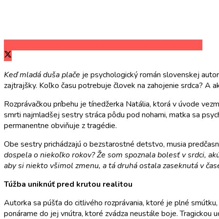
Zdieľať na Facebooku
Zdieľať na Twitteri
Zdieľať na LinkedIn
Keď mladá duša plače
je psychologický román slovenskej autorky
zajtrajšky. Koľko času potrebuje človek na zahojenie srdca? A a
Rozprávačkou príbehu je tínedžerka Natália, ktorá v úvode vezme
smrti najmladšej sestry stráca pôdu pod nohami, matka sa psychi
permanentne obviňuje z tragédie.
Obe sestry prichádzajú o bezstarostné detstvo, musia predčasne
dospela o niekoľko rokov? Že som spoznala bolesť v srdci, akú
aby si niekto všimol zmenu, a tá druhá ostala zaseknutá v ča
Túžba uniknúť pred krutou realitou
Autorka sa púšťa do citlivého rozprávania, ktoré je plné smútku,
ponárame do jej vnútra, ktoré zvádza neustále boje. Tragickou ud