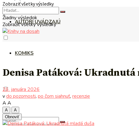
Zobraziť všetky výsledky
Žiadny výsledok
AUTORI UVÁDZAJÚ
Zobraziť všetky výsledky
KOMIKS
Denisa Patáková: Ukradnutá
26. januára 2026
v
do pozornosti
,
po čom siahnuť
,
recenzie
A
A
A
A
Obnoviť