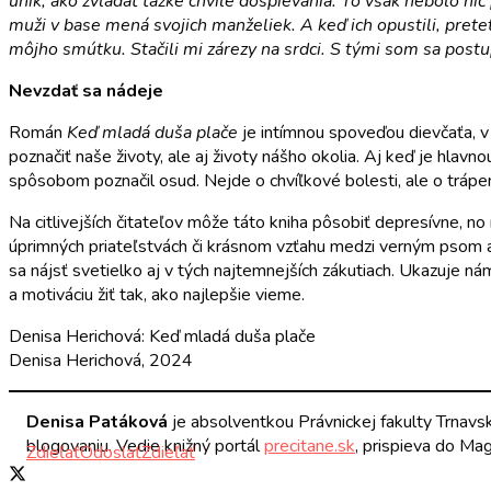
únik, ako zvládať ťažké chvíle dospievania. To však nebolo ni
muži v base mená svojich manželiek. A keď ich opustili, pretet
môjho smútku. Stačili mi zárezy na srdci. S tými som sa postu
Nevzdať sa nádeje
Román
Keď mladá duša plače
je intímnou spoveďou dievčaťa, v 
poznačiť naše životy, ale aj životy nášho okolia. Aj keď je hlavn
spôsobom poznačil osud. Nejde o chvíľkové bolesti, ale o trápeni
Na citlivejších čitateľov môže táto kniha pôsobiť depresívne, n
úprimných priateľstvách či krásnom vzťahu medzi verným psom a m
sa nájsť svetielko aj v tých najtemnejších zákutiach. Ukazuje nám
a motiváciu žiť tak, ako najlepšie vieme.
Denisa Herichová: Keď mladá duša plače
Denisa Herichová, 2024
Denisa Patáková
je absolventkou Právnickej fakulty Trnavsk
blogovaniu. Vedie knižný portál
precitane.sk
, prispieva do Mag
Zdieľať
Odoslať
Zdieľať