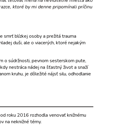
echať tetovať mená na neviditeľné miesta ako
razce, ktoré by mi denne pripomínali príčinu
e smrť blízkej osoby a prežitá trauma
mladej duši, ale o viacerých, ktoré nejakým
ehom o súdržnosti, pevnom sesterskom pute,
kdy nestráca nádej na šťastný život a snaží
anom kruhu, je dôležité nájsť silu, odhodlanie
 sa od roku 2016 rozhodla venovať knižnému
kov na neknižné témy.