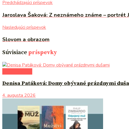
Predchádzajúci príspevok
Jaroslava Šaková: Z neznámeho známe – portrét 
Nasledujúci príspevok
Slovom a obrazom
Súvisiace
príspevky
po čom siahnuť
Denisa Patáková: Domy obývané prázdnymi duš
4. augusta 2026