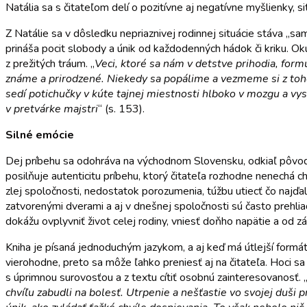
Natália sa s čitateľom delí o pozitívne aj negatívne myšlienky, s
Z Natálie sa v dôsledku nepriaznivej rodinnej situácie stáva „sam
prináša pocit slobody a únik od každodenných hádok či kriku. Okú
z prežitých tráum. „
Veci, ktoré sa nám v detstve prihodia, fo
známe a prirodzené. Niekedy sa popálime a vezmeme si z toho
sedí potichučky v kúte tajnej miestnosti hlboko v mozgu a vys
v pretvárke majstri
“ (s. 153).
Silné emócie
Dej príbehu sa odohráva na východnom Slovensku, odkiaľ pôvodn
posilňuje autenticitu príbehu, ktorý čitateľa rozhodne nenechá
zlej spoločnosti, nedostatok porozumenia, túžbu utiecť čo najď
zatvorenými dverami a aj v dnešnej spoločnosti sú často prehli
dokážu ovplyvniť život celej rodiny, vniesť doňho napätie a od 
Kniha je písaná jednoduchým jazykom, a aj keď má útlejší formát
vierohodne, preto sa môže ľahko preniesť aj na čitateľa. Hoci sa
s úprimnou surovosťou a z textu cítiť osobnú zainteresovanosť. 
chvíľu zabudli na bolesť. Utrpenie a nešťastie vo svojej duši 