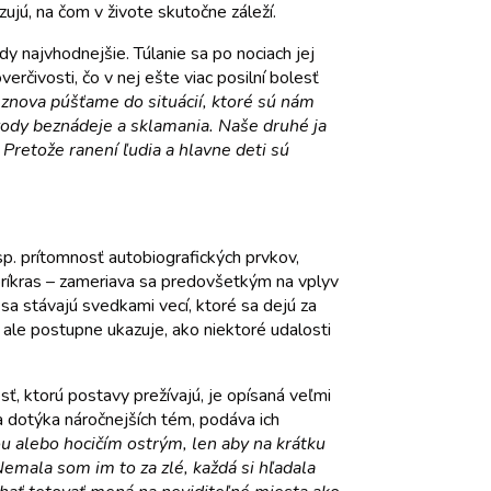
zujú, na čom v živote skutočne záleží.
dy najvhodnejšie. Túlanie sa po nociach jej
rčivosti, čo v nej ešte viac posilní bolesť
znova púšťame do situácií, ktoré sú nám
vody beznádeje a sklamania. Naše druhé ja
 Pretože ranení ľudia a hlavne deti sú
p. prítomnosť autobiografických prvkov,
príkras – zameriava sa predovšetkým na vplyv
sa stávajú svedkami vecí, ktoré sa dejú za
 ale postupne ukazuje, ako niektoré udalosti
ť, ktorú postavy prežívajú, je opísaná veľmi
sa dotýka náročnejších tém, podáva ich
kou alebo hocičím ostrým, len aby na krátku
Nemala som im to za zlé, každá si hľadala