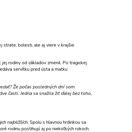
trate, bolesti, ale aj viere v krajšie
jej rodiny od základov zmenil. Po tragickej
 nedáva servítku pred ústa a matku
edať? Že počas posledných dní som
 časti. Jedna sa snažila žiť ďalej bez toho,
ch najbližších. Spolu s hlavnou hrdinkou sa
oré rodinu postihujú aj po niekoľkých rokoch.