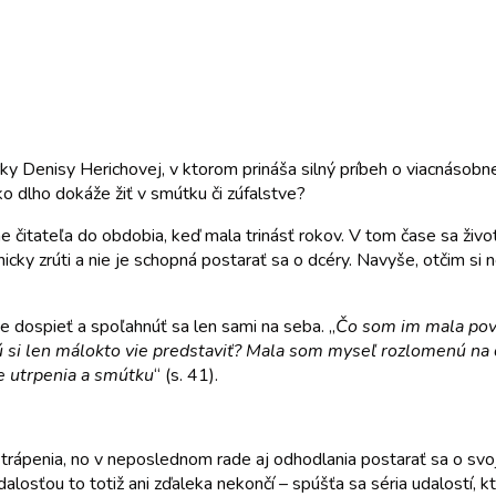
 Denisy Herichovej, v ktorom prináša silný príbeh o viacnásobnej s
ko dlho dokáže žiť v smútku či zúfalstve?
 čitateľa do obdobia, keď mala trinásť rokov. V tom čase sa život 
cky zrúti a nie je schopná postarať sa o dcéry. Navyše, otčim si
 dospieť a spoľahnúť sa len sami na seba. „
Čo som im mala pov
 si len málokto vie predstaviť? Mala som myseľ rozlomenú na dve
se utrpenia a smútku
“ (s. 41).
 trápenia, no v neposlednom rade aj odhodlania postarať sa o svoji
alosťou to totiž ani zďaleka nekončí – spúšťa sa séria udalostí, kt