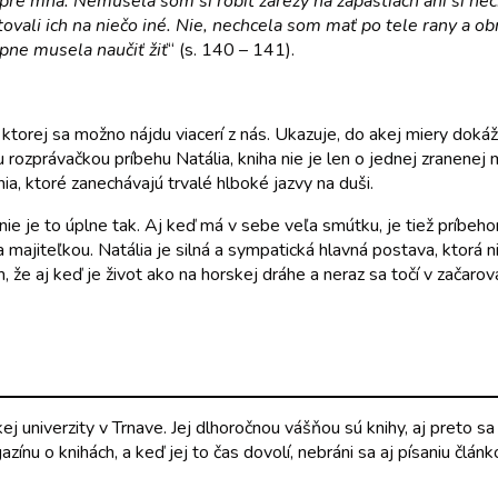
č pre mňa. Nemusela som si robiť zárezy na zápästiach ani si n
ovali ich na niečo iné. Nie, nechcela som mať po tele rany a ob
pne musela naučiť žiť
“ (s. 140 – 141).
ktorej sa možno nájdu viacerí z nás. Ukazuje, do akej miery dokáž
ou rozprávačkou príbehu Natália, kniha nie je len o jednej zranenej 
a, ktoré zanechávajú trvalé hlboké jazvy na duši.
o nie je to úplne tak. Aj keď má v sebe veľa smútku, je tiež príb
ajiteľkou. Natália je silná a sympatická hlavná postava, ktorá ni
, že aj keď je život ako na horskej dráhe a neraz sa točí v začarov
ej univerzity v Trnave. Jej dlhoročnou vášňou sú knihy, aj preto
azínu o knihách, a keď jej to čas dovolí, nebráni sa aj písaniu člán