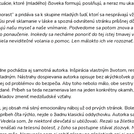
ituácie, ktoré (mladého) človeka formujú, posilňujú, a neraz mu uka
orast“ a pridáva sa k skupine mladých ľudí, ktorí sa nesprávajú vž
si prvé sklamanie v láske a spozná odvrátenú stránku prílišnej dôve
rmujú našu myseľ a naše vnímanie. Podvedome sa potom znova a 
 ponaučenie. Inokedy sa necháme ponoriť do tej istej tmavej 
iela neviditeľné volania o pomoc. Len málokto ich vie rozoznať.
e pochádza aj samotná autorka. Inšpirácia vlastným životom, res
 chladným. Nástrahy dospievania autorka opisuje bez akýchkoľvek 
alej od problémov do bezpečia. Aby toho nebolo málo, obe sestry 
adané. Príbeh sa teda nezameriava len na jeden konkrétny okamih,
základov zmeniť medziľudské vzťahy.
, jej obsah má silný emocionálny náboj už od prvých stránok. Boles
 príbeh číta rýchlo, nejde o žiadnu klasickú oddychovku. Autorka 
„
Vedela som, že niektoré dievčatá si ubližovali. Rezali sa žilet
prenášali na telesnú bolesť, z čoho sa postupne stával zlozvyk. 