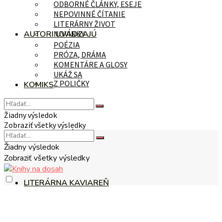
ODBORNÉ ČLÁNKY, ESEJE
NEPOVINNÉ ČÍTANIE
LITERÁRNY ŽIVOT
AUTORI UVÁDZAJÚ
NOVINKY
POÉZIA
PRÓZA, DRÁMA
KOMENTÁRE A GLOSY
UKÁŽ SA
Z POLIČKY
KOMIKS
Žiadny výsledok
Zobraziť všetky výsledky
NA TÉMU
Žiadny výsledok
Zobraziť všetky výsledky
LITERÁRNA KAVIAREŇ