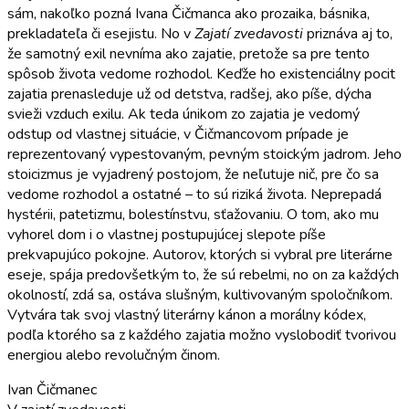
sám, nakoľko pozná Ivana Čičmanca ako prozaika, básnika,
prekladateľa či esejistu. No v
Zajatí zvedavosti
priznáva aj to,
že samotný exil nevníma ako zajatie, pretože sa pre tento
spôsob života vedome rozhodol. Keďže ho existenciálny pocit
zajatia prenasleduje už od detstva, radšej, ako píše, dýcha
svieži vzduch exilu. Ak teda únikom zo zajatia je vedomý
odstup od vlastnej situácie, v Čičmancovom prípade je
reprezentovaný vypestovaným, pevným stoickým jadrom. Jeho
stoicizmus je vyjadrený postojom, že neľutuje nič, pre čo sa
vedome rozhodol a ostatné – to sú riziká života. Neprepadá
hystérii, patetizmu, bolestínstvu, sťažovaniu. O tom, ako mu
vyhorel dom i o vlastnej postupujúcej slepote píše
prekvapujúco pokojne. Autorov, ktorých si vybral pre literárne
eseje, spája predovšetkým to, že sú rebelmi, no on za každých
okolností, zdá sa, ostáva slušným, kultivovaným spoločníkom.
Vytvára tak svoj vlastný literárny kánon a morálny kódex,
podľa ktorého sa z každého zajatia možno vyslobodiť tvorivou
energiou alebo revolučným činom.
Ivan Čičmanec