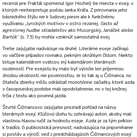
recenzii pre Fraktál spomenul Igor Hochel) tie miesta v eseji, v
ktorých reinterpretuje poéziu Janka Kráľa. Z prirovnania jeho
básnického štýlu nie k ľudovej piesni ale k funkčnému
využívaniu „
lyrických motívov v ostro rezanej, často až
agresívnej hudbe skladateľov ako Musorgskij, Janáček alebo
Bartók
“ (s. 73) by mohla vzniknúť samostatná esej.
Tretie za(u)jatie nadväzuje na druhé. Literárne eseje začínajú
vo väčšine prípadov rovnako, pekným okrúhlym číslom. Niekto
listuje kalendárom svätcov, iný kalendárom literárnych
osobností. Pre esejistu by malo byť výročie len príjemnou
zhodou okolností, nie povinnosťou. Je to tak aj u Čičmanca, no
čitateľa zbierky môžu odrádzať monotónne začiatky, ktoré azda
v časopiseckej podobe mali opodstatnenie, no v tej knižnej
trčia z textu ako povinná jazda.
Štvrté Čičmancovo za(u)jatie prezradí pohľad na názvy
literárnych esejí. Kľúčovú úlohu tu zohrávajú autori, akoby mali
vlastnou hlavou ručiť za hodnotu eseje. Azda je za tým príklon
k tradícii, či publicistická presnosť, nadväzujúca na pripomínanie
si postáv a výročí, veď z predchádzajúcich Čičmancových esejí