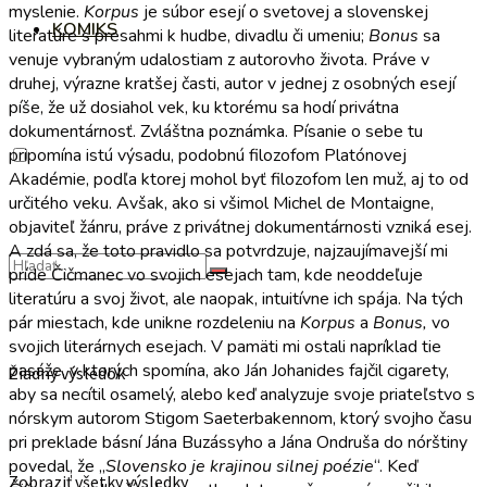
myslenie.
Korpus
je súbor esejí o svetovej a slovenskej
KOMIKS
literatúre s presahmi k hudbe, divadlu či umeniu;
Bonus
sa
venuje vybraným udalostiam z autorovho života. Práve v
druhej, výrazne kratšej časti, autor v jednej z osobných esejí
píše, že už dosiahol vek, ku ktorému sa hodí privátna
dokumentárnosť. Zvláštna poznámka. Písanie o sebe tu
pripomína istú výsadu, podobnú filozofom Platónovej
Akadémie, podľa ktorej mohol byť filozofom len muž, aj to od
určitého veku. Avšak, ako si všimol Michel de Montaigne,
objaviteľ žánru, práve z privátnej dokumentárnosti vzniká esej.
A zdá sa, že toto pravidlo sa potvrdzuje, najzaujímavejší mi
príde Čičmanec vo svojich esejach tam, kde neoddeľuje
literatúru a svoj život, ale naopak, intuitívne ich spája. Na tých
pár miestach, kde unikne rozdeleniu na
Korpus
a
Bonus,
vo
svojich literárnych esejach. V pamäti mi ostali napríklad tie
pasáže, v ktorých spomína, ako Ján Johanides fajčil cigarety,
Žiadny výsledok
aby sa necítil osamelý, alebo keď analyzuje svoje priateľstvo s
nórskym autorom Stigom Saeterbakennom, ktorý svojho času
pri preklade básní Jána Buzássyho a Jána Ondruša do nórštiny
povedal, že „
Slovensko je krajinou silnej poézie
“. Keď
Zobraziť všetky výsledky