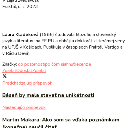
V zajatí zvedavosti
Fraktál, o. z. 2023
Laura Kladeková
(1985) študovala filozofiu a slovenský
jazyk a literatúru na FF PU a obhájila doktorát z literárnej vedy
na UPJŠ v Košiciach. Publikuje v časopisoch Fraktál, Vertigo a
v Rádiu Devín.
Značky:
do pozornosti
po čom siahnuť
recenzie
Zdieľať
Odoslať
Zdieľať
Predchádzajúci príspevok
Báseň by mala stavať na unikátnosti
Nasledujúci príspevok
Martin Makara: Ako som sa vďaka poznámkam
(konečne) naučil čítať