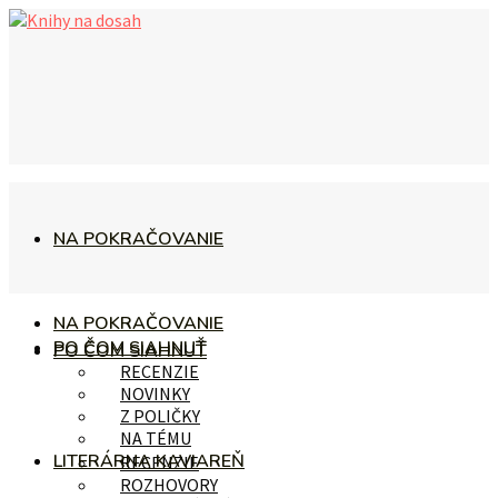
NA POKRAČOVANIE
NA POKRAČOVANIE
PO ČOM SIAHNUŤ
PO ČOM SIAHNUŤ
RECENZIE
NOVINKY
Z POLIČKY
NA TÉMU
LITERÁRNA KAVIAREŇ
RECENZIE
ROZHOVORY