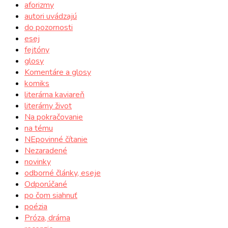
aforizmy
autori uvádzajú
do pozornosti
esej
fejtóny
glosy
Komentáre a glosy
komiks
literárna kaviareň
literárny život
Na pokračovanie
na tému
NEpovinné čítanie
Nezaradené
novinky
odborné články, eseje
Odporúčané
po čom siahnuť
poézia
Próza, dráma