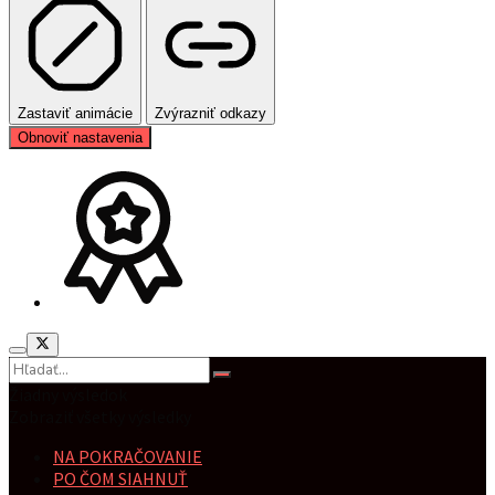
Zastaviť animácie
Zvýrazniť odkazy
Obnoviť nastavenia
Žiadny výsledok
Zobraziť všetky výsledky
NA POKRAČOVANIE
PO ČOM SIAHNUŤ