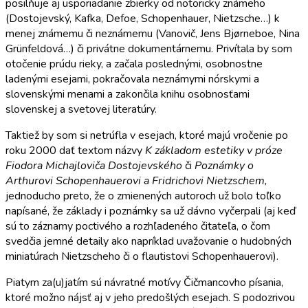
posilňuje aj usporiadanie zbierky od notoricky známeho
(Dostojevský, Kafka, Defoe, Schopenhauer, Nietzsche…) k
menej známemu či neznámemu (Vanovič, Jens Bjørneboe, Nina
Grünfeldová…) či privátne dokumentárnemu. Privítala by som
otočenie prúdu rieky, a začala poslednými, osobnostne
ladenými esejami, pokračovala neznámymi nórskymi a
slovenskými menami a zakončila knihu osobnosťami
slovenskej a svetovej literatúry.
Taktiež by som si netrúfla v esejach, ktoré majú vročenie po
roku 2000 dať textom názvy
K základom estetiky v próze
Fiodora Michajloviča Dostojevského
či
Poznámky o
Arthurovi Schopenhauerovi
a Fridrichovi Nietzschem,
jednoducho preto, že o zmienených autoroch už bolo toľko
napísané, že základy i poznámky sa už dávno vyčerpali (aj keď
sú to záznamy poctivého a rozhľadeného čitateľa, o čom
svedčia jemné detaily ako napríklad uvažovanie o hudobných
miniatúrach Nietzscheho či o flautistovi Schopenhauerovi).
Piatym za(u)jatím sú návratné motívy Čičmancovho písania,
ktoré možno nájsť aj v jeho predošlých esejach. S podozrivou