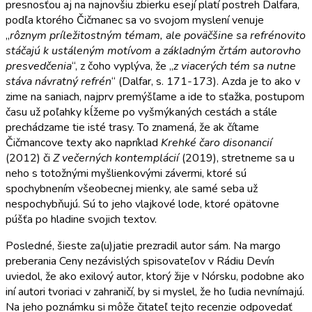
presnosťou aj na najnovšiu zbierku esejí platí postreh Dalfara,
podľa ktorého Čičmanec sa vo svojom myslení venuje
„
rôznym príležitostným témam, ale poväčšine sa refrénovito
stáčajú k ustáleným motívom a základným črtám autorovho
presvedčenia
“, z čoho vyplýva, že „
z viacerých tém sa nutne
stáva návratný refrén
“ (Dalfar, s. 171-173). Azda je to ako v
zime na saniach, najprv premýšľame a ide to sťažka, postupom
času už poľahky kĺžeme po vyšmýkaných cestách a stále
prechádzame tie isté trasy. To znamená, že ak čítame
Čičmancove texty ako napríklad
Krehké čaro disonancií
(2012) či
Z večerných kontemplácií
(2019), stretneme sa u
neho s totožnými myšlienkovými závermi, ktoré sú
spochybnením všeobecnej mienky, ale samé seba už
nespochybňujú. Sú to jeho vlajkové lode, ktoré opätovne
púšťa po hladine svojich textov.
Posledné, šieste za(u)jatie prezradil autor sám. Na margo
preberania Ceny nezávislých spisovateľov v Rádiu Devín
uviedol, že ako exilový autor, ktorý žije v Nórsku, podobne ako
iní autori tvoriaci v zahraničí, by si myslel, že ho ľudia nevnímajú.
Na jeho poznámku si môže čitateľ tejto recenzie odpovedať