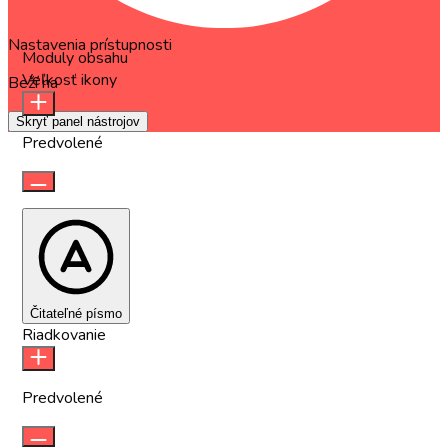
Nastavenia prístupnosti
Moduly obsahu
Veľkosť ikony
Beží na
OneTap
Skryť panel nástrojov
Predvolené
Čitateľné písmo
Riadkovanie
Predvolené