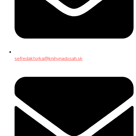
sefredaktorka@knihynadosah.sk