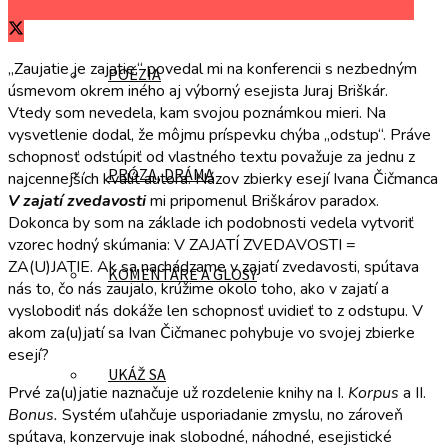
Zdieľať na Facebooku
Zdieľať na Twitteri
Zdieľať na LinkedIn
„Zaujatie je zajatie,“ povedal mi na konferencii s nezbedným
POÉZIA
úsmevom okrem iného aj výborný esejista Juraj Briškár.
Vtedy som nevedela, kam svojou poznámkou mieri. Na
vysvetlenie dodal, že môjmu príspevku chýba „odstup“. Práve
schopnosť odstúpiť od vlastného textu považuje za jednu z
PRÓZA, DRÁMA
najcennejších kvalít autora. Názov zbierky esejí Ivana Čičmanca
V zajatí zvedavosti
mi pripomenul Briškárov paradox.
Dokonca by som na základe ich podobnosti vedela vytvoriť
vzorec hodný skúmania: V ZAJATÍ ZVEDAVOSTI =
ZA(U)JATIE. Ak sa nachádzame v zajatí zvedavosti, spútava
KOMENTÁRE A GLOSY
nás to, čo nás zaujalo, krúžime okolo toho, ako v zajatí a
vyslobodiť nás dokáže len schopnosť uvidieť to z odstupu. V
akom za(u)jatí sa Ivan Čičmanec pohybuje vo svojej zbierke
esejí?
UKÁŽ SA
Prvé za(u)jatie naznačuje už rozdelenie knihy na I.
Korpus
a II.
Bonus.
Systém uľahčuje usporiadanie zmyslu, no zároveň
spútava, konzervuje inak slobodné, náhodné, esejistické