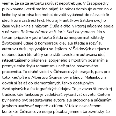
vieme, že sa za autoritu skrývať nepotrebuje. V časopisecky
publikovanej verzii možno prijať, že názvu dominuje autor, no v
knihe by si predsa len mohol dovoliť vytiahnuť do názvu skôr
ideu, ktorá zastreší text. Hoci aj Františkovi Šaldovi svojho
času vyšla kniha s názvom
Duše a dílo
, v ktorej nájdeme eseje
s názvami
Božena Němcová
či
Joris Karl
Huysmans
. No v
takom prípade v jadre textu Šalda už nespomínal základy,
životopisné údaje či komparáciu diel, ale hľadal a rozvíjal
autorovu dušu, splývajúcu so štýlom
.
V Šaldových esejach o
osobnostiach literatúry sme skôr svedkami putovania ideí,
intelektuálneho básnenia, spojeného s hlbokým poznaním a
premyslením štýlu romantizmu, než práce osvetového
pracovníka. To druhé vidieť v Čičmancových esejach, pars pro
toto, keď píše o Albertovi Škarvanovi a Jánovi Maliarikovi a
dovolí si ísť až do elementárnych, ľahko dostupných
životopisných a faktografických údajov. To je závan štúrovskej
tradície, kde funkciou je vzdelávať, vykonávať osvetu. Cieľom
by nemalo byť predstavenie autora, ale slobodne a súčasným
jazykom uvažovať naprieč kultúrou. V takto naznačenom
kontexte Čičmancove eseje pôsobia jemne starosvetsky, čo