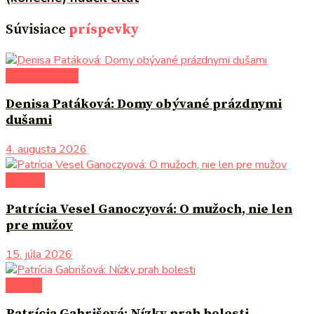
Súvisiace
príspevky
po čom siahnuť
Denisa Patáková: Domy obývané prázdnymi
dušami
4. augusta 2026
na tému
Patrícia Vesel Ganoczyová: O mužoch, nie len
pre mužov
15. júla 2026
novinky
Patrícia Gabrišová: Nízky prah bolesti