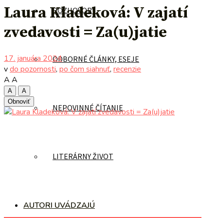
Laura Kladeková: V zajatí
ROZHOVORY
zvedavosti = Za(u)jatie
17. januára 2024
ODBORNÉ ČLÁNKY, ESEJE
v
do pozornosti
,
po čom siahnuť
,
recenzie
A
A
A
A
Obnoviť
NEPOVINNÉ ČÍTANIE
LITERÁRNY ŽIVOT
AUTORI UVÁDZAJÚ