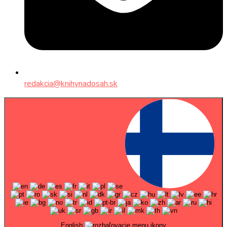
redakcia@knihynadosah.sk
English