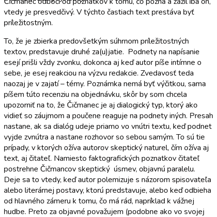
Čičmanec odbočí od poznatkov k tomu, čo pozná a zažil iba on,
vtedy je presvedčivý. V týchto častiach text prestáva byť
príležitostným.
To, že je zbierka predovšetkým súhrnom príležitostných
textov, predstavuje druhé za(u)jatie. Podnety na napísanie
esejí prišli vždy zvonku, dokonca aj keď autor píše intímne o
sebe, je esej reakciou na výzvu redakcie. Zvedavosť teda
naozaj je v zajatí – témy. Poznámka nemá byť výčitkou, sama
píšem túto recenziu na objednávku, skôr by som chcela
upozorniť na to, že Čičmanec je aj dialogický typ, ktorý ako
vidieť so záujmom a poučene reaguje na podnety iných. Presah
nastane, ak sa dialóg udeje priamo vo vnútri textu, keď podnet
vyjde zvnútra a nastane rozhovor so sebou samým. To sú tie
prípady, v ktorých ožíva autorov skeptický naturel, čím ožíva aj
text, aj čitateľ. Namiesto faktografických poznatkov čitateľ
postrehne Čičmancov skeptický úsmev, objavnú paralelu.
Deje sa to vtedy, keď autor polemizuje s názorom spisovateľa
alebo literárnej postavy, ktorú predstavuje, alebo keď odbieha
od hlavného zámeru k tomu, čo má rád, napríklad k vážnej
hudbe. Preto za objavné považujem (podobne ako vo svojej