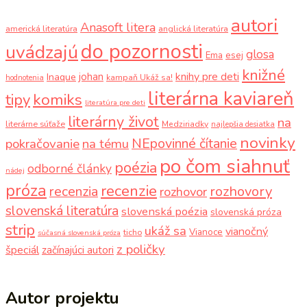
autori
Anasoft litera
americká literatúra
anglická literatúra
do pozornosti
uvádzajú
glosa
Ema
esej
knižné
knihy pre deti
johan
Inaque
kampaň Ukáž sa!
hodnotenia
literárna kaviareň
komiks
tipy
literatúra pre deti
literárny život
na
literárne súťaže
Medziriadky
najlepšia desiatka
novinky
NEpovinné čítanie
pokračovanie
na tému
po čom siahnuť
poézia
odborné články
nádej
próza
recenzie
recenzia
rozhovory
rozhovor
slovenská literatúra
slovenská poézia
slovenská próza
strip
ukáž sa
vianočný
Vianoce
ticho
súčasná slovenská próza
z poličky
špeciál
začínajúci autori
Autor projektu