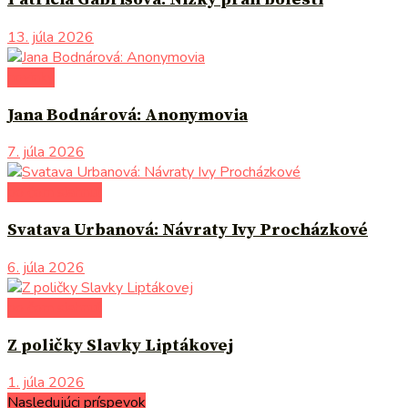
13. júla 2026
novinky
Jana Bodnárová: Anonymovia
7. júla 2026
po čom siahnuť
Svatava Urbanová: Návraty Ivy Procházkové
6. júla 2026
po čom siahnuť
Z poličky Slavky Liptákovej
1. júla 2026
Nasledujúci príspevok