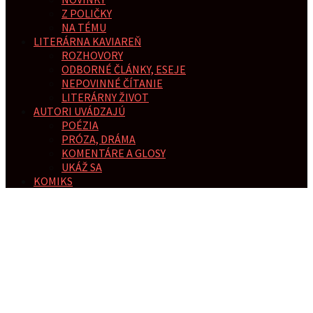
Z POLIČKY
NA TÉMU
LITERÁRNA KAVIAREŇ
ROZHOVORY
ODBORNÉ ČLÁNKY, ESEJE
NEPOVINNÉ ČÍTANIE
LITERÁRNY ŽIVOT
AUTORI UVÁDZAJÚ
POÉZIA
PRÓZA, DRÁMA
KOMENTÁRE A GLOSY
UKÁŽ SA
KOMIKS