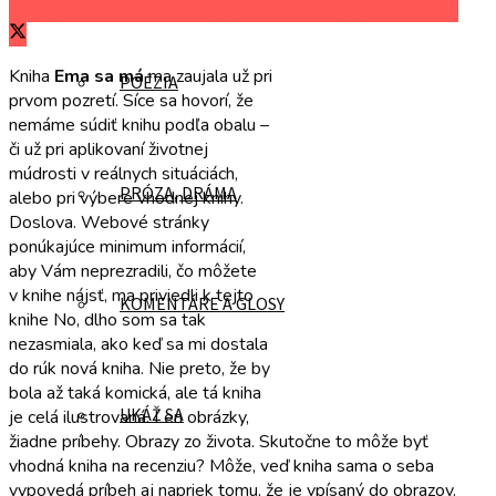
Zdieľať na Facebooku
Zdieľať na Twitteri
Zdieľať na LinkedIn
Kniha
Ema sa má
ma zaujala už pri
POÉZIA
prvom pozretí. Síce sa hovorí, že
nemáme súdiť knihu podľa obalu –
či už pri aplikovaní životnej
múdrosti v reálnych situáciách,
PRÓZA, DRÁMA
alebo pri výbere vhodnej knihy.
Doslova. Webové stránky
ponúkajúce minimum informácií,
aby Vám neprezradili, čo môžete
v knihe nájsť, ma priviedli k tejto
KOMENTÁRE A GLOSY
knihe No, dlho som sa tak
nezasmiala, ako keď sa mi dostala
do rúk nová kniha. Nie preto, že by
bola až taká komická, ale tá kniha
UKÁŽ SA
je celá ilustrovaná. Len obrázky,
žiadne príbehy. Obrazy zo života. Skutočne to môže byť
vhodná kniha na recenziu? Môže, veď kniha sama o seba
vypovedá príbeh aj napriek tomu, že je vpísaný do obrazov.