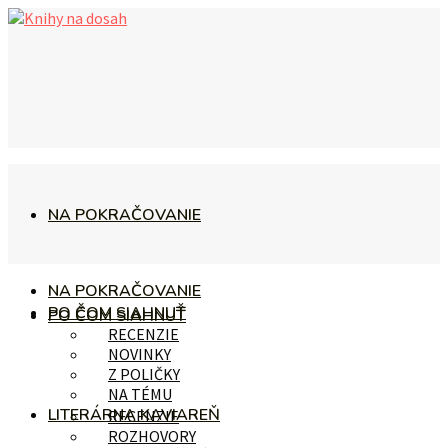
NA POKRAČOVANIE
NA POKRAČOVANIE
PO ČOM SIAHNUŤ
PO ČOM SIAHNUŤ
RECENZIE
NOVINKY
Z POLIČKY
NA TÉMU
LITERÁRNA KAVIAREŇ
RECENZIE
ROZHOVORY