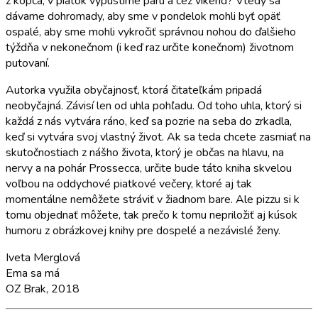
z kopca, v piatok vypustíme paru a cez víkend? Vtedy sa
dávame dohromady, aby sme v pondelok mohli byť opäť
ospalé, aby sme mohli vykročiť správnou nohou do ďalšieho
týždňa v nekonečnom (i keď raz určite konečnom) životnom
putovaní.
Autorka využila obyčajnosť, ktorá čitateľkám pripadá
neobyčajná. Závisí len od uhla pohľadu. Od toho uhla, ktorý si
každá z nás vytvára ráno, keď sa pozrie na seba do zrkadla,
keď si vytvára svoj vlastný život. Ak sa teda chcete zasmiať na
skutočnostiach z nášho života, ktorý je občas na hlavu, na
nervy a na pohár Prossecca, určite bude táto kniha skvelou
voľbou na oddychové piatkové večery, ktoré aj tak
momentálne nemôžete stráviť v žiadnom bare. Ale pizzu si k
tomu objednať môžete, tak prečo k tomu nepriložiť aj kúsok
humoru z obrázkovej knihy pre dospelé a nezávislé ženy.
Iveta Merglová
Ema sa má
OZ Brak, 2018