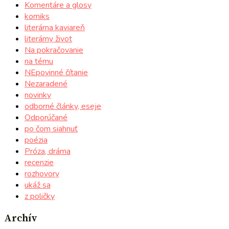
Komentáre a glosy
komiks
literárna kaviareň
literárny život
Na pokračovanie
na tému
NEpovinné čítanie
Nezaradené
novinky
odborné články, eseje
Odporúčané
po čom siahnuť
poézia
Próza, dráma
recenzie
rozhovory
ukáž sa
z poličky
Archív