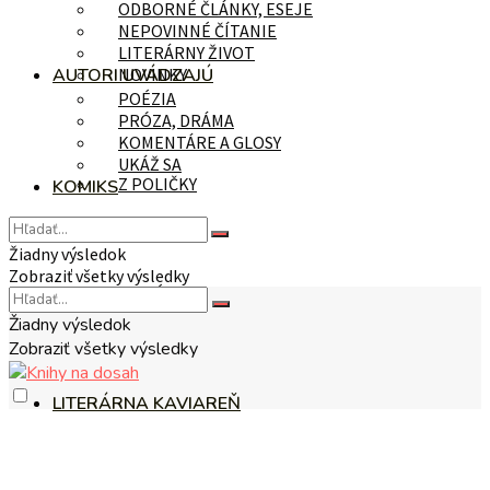
ODBORNÉ ČLÁNKY, ESEJE
NEPOVINNÉ ČÍTANIE
LITERÁRNY ŽIVOT
AUTORI UVÁDZAJÚ
NOVINKY
POÉZIA
PRÓZA, DRÁMA
KOMENTÁRE A GLOSY
UKÁŽ SA
Z POLIČKY
KOMIKS
Žiadny výsledok
Zobraziť všetky výsledky
NA TÉMU
Žiadny výsledok
Zobraziť všetky výsledky
LITERÁRNA KAVIAREŇ