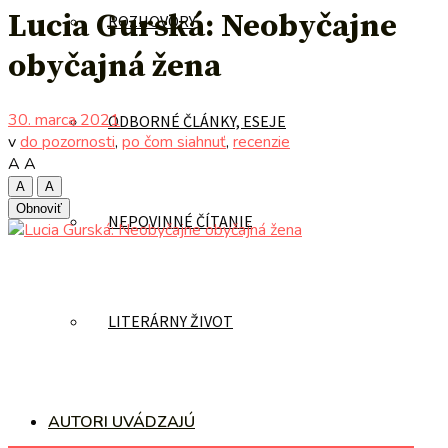
Lucia Gurská: Neobyčajne
ROZHOVORY
obyčajná žena
30. marca 2021
ODBORNÉ ČLÁNKY, ESEJE
v
do pozornosti
,
po čom siahnuť
,
recenzie
A
A
A
A
Obnoviť
NEPOVINNÉ ČÍTANIE
LITERÁRNY ŽIVOT
AUTORI UVÁDZAJÚ