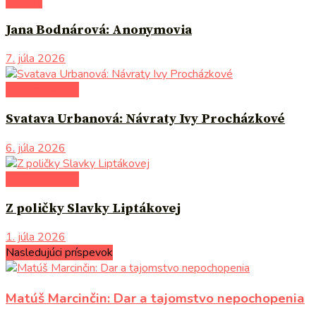
novinky
Jana Bodnárová: Anonymovia
7. júla 2026
po čom siahnuť
Svatava Urbanová: Návraty Ivy Procházkové
6. júla 2026
po čom siahnuť
Z poličky Slavky Liptákovej
1. júla 2026
Nasledujúci príspevok
Matúš Marcinčin: Dar a tajomstvo nepochopenia