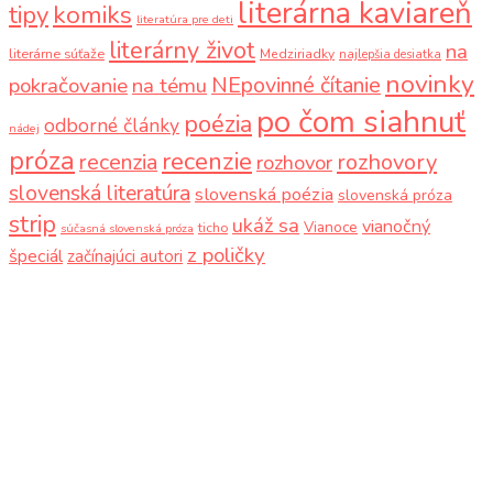
literárna kaviareň
komiks
tipy
literatúra pre deti
literárny život
na
literárne súťaže
Medziriadky
najlepšia desiatka
novinky
NEpovinné čítanie
pokračovanie
na tému
po čom siahnuť
poézia
odborné články
nádej
próza
recenzie
recenzia
rozhovory
rozhovor
slovenská literatúra
slovenská poézia
slovenská próza
strip
ukáž sa
vianočný
Vianoce
ticho
súčasná slovenská próza
z poličky
špeciál
začínajúci autori