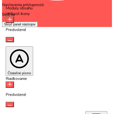
Nastavenia prístupnosti
Moduly obsahu
Veľkosť ikony
Beží na
OneTap
Skryť panel nástrojov
Predvolené
Čitateľné písmo
Riadkovanie
Predvolené