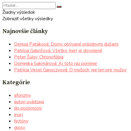
Žiadny výsledok
Zobraziť všetky výsledky
Najnovšie články
Denisa Patáková: Domy obývané prázdnymi dušami
Patrícia Gabrišová: Všetko (nie) je dovolené
Peter Šulej: Chronofóbia
Dominika Sakmárová: Aj toto raz pominie
Patrícia Vesel Ganoczyová: O mužoch, nie len pre mužov
Kategórie
aforizmy
autori uvádzajú
do pozornosti
esej
fejtóny
glosy