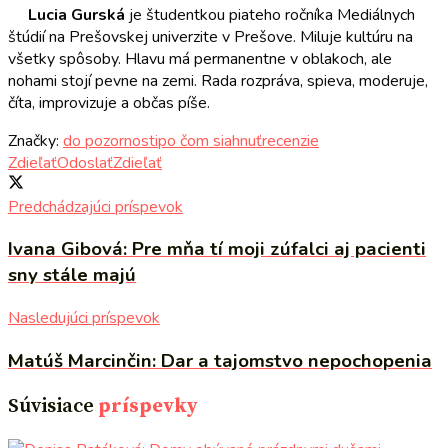
Lucia Gurská
je študentkou piateho ročníka Mediálnych
štúdií na Prešovskej univerzite v Prešove. Miluje kultúru na
všetky spôsoby. Hlavu má permanentne v oblakoch, ale
nohami stojí pevne na zemi. Rada rozpráva, spieva, moderuje,
číta, improvizuje a občas píše.
Značky:
do pozornosti
po čom siahnuť
recenzie
Zdieľať
Odoslať
Zdieľať
Predchádzajúci príspevok
Ivana Gibová: Pre mňa tí moji zúfalci aj pacienti
sny stále majú
Nasledujúci príspevok
Matúš Marcinčin: Dar a tajomstvo nepochopenia
Súvisiace
príspevky