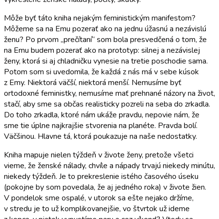
Môže byť táto kniha nejakým feministickým manifestom?
Môžeme sa na Emu pozerať ako na jednu úžasnú a nezávislú
ženu? Po prvom „prečítaní“ som bola presvedčená o tom, že
na Emu budem pozerať ako na prototyp: silnej a nezávislej
ženy, ktorá si aj chladničku vynesie na tretie poschodie sama.
Potom som si uvedomila, že každá z nás má v sebe kúsok
z Emy. Niektorá väčší, niektorá menší. Nemusíme byť
ortodoxné feministky, nemusíme mať prehnané názory na život,
stačí, aby sme sa občas realisticky pozreli na seba do zrkadla.
Do toho zrkadla, ktoré nám ukáže pravdu, nepovie nám, že
sme tie úplne najkrajšie stvorenia na planéte. Pravda bolí.
Väčšinou. Hlavne tá, ktorá poukazuje na naše nedostatky.
Kniha mapuje nielen týždeň v živote ženy, pretože všetci
vieme, že ženské nálady, chvíle a nápady trvajú niekedy minútu,
niekedy týždeň. Je to prekreslenie istého časového úseku
(pokojne by som povedala, že aj jedného roka) v živote žien.
V pondelok sme ospalé, v utorok sa ešte nejako držíme,
v stredu je to už komplikovanejšie, vo štvrtok už ideme