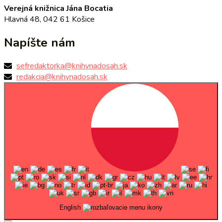
Verejná knižnica Jána Bocatia
Hlavná 48, 042 61 Košice
Napíšte nám
sefredaktorka@knihynadosah.sk
redakcia@knihynadosah.sk
English