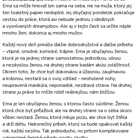
Ema sa môže hnevať len sama na seba, nie na muža, ktorý jej
ten toaletný papier nedoplnil. Jej obyčajný pondelok pokračuje
cestou do práce, ktorá asi nebude jednou z ideálnych
a vysnívaných dreamjobov. Ale aj v tejto časti sa určite nájde
mnoho žien, dokonca aj mnoho mužov.
Každý nový deň prináša ďalšie dobrodružstvá a ďalšie príbehy
– vtipné, smutné, komické, trápne. Ema je obyčajnou ženou,
ktorá je na jednej strane samostatnou jednotkou, silnou
a nezávislou ženou, na druhej strane badám akúsi zvláštnosť.
Okrem toho, že chce byť dokonalou a úžasnou, zaujímavou
a krásnou, nestará sa o svoj vzhľad – neoholené nohy,
neupravená manikúra, neporiadok, nezdravá strava. Na druhej
strane ju práve to môže robiť reálnejšou, nám bližšou.
Ema je len obyčajnou ženou, s ktorou často súcitíme. Ženou,
ktorá chce byť príťažlivá, ale na druhej strane sa o seba skoro
vôbec nestará. Ženou, ktorá miluje pizzu, ale chce byť štíhla
a drží diétu. Nekonečný príbeh, ktorý sa bude opakovať každý
rok, každú sezónu. Tak jednoducho, no pritom komplikovane
vykreslené ženské nálady, pocity, skutky.