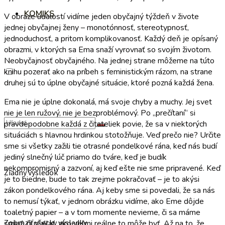
KOMIKS
V obraze udalostí vidíme jeden obyčajný týždeň v živote
jednej obyčajnej ženy – monotónnosť, stereotypnosť,
jednoduchosť, a pritom komplikovanosť. Každý deň je opísaný
obrazmi, v ktorých sa Ema snaží vyrovnať so svojím životom.
Neobyčajnosť obyčajného. Na jednej strane môžeme na túto
knihu pozerať ako na príbeh s feministickým rázom, na strane
druhej sú to úplne obyčajné situácie, ktoré pozná každá žena.
Ema nie je úplne dokonalá, má svoje chyby a muchy. Jej svet
nie je len ružový, nie je bezproblémový. Po „prečítaní“ si
pravdepodobne každá z čitateliek povie, že sa v niektorých
situáciách s hlavnou hrdinkou stotožňuje. Veď prečo nie? Určite
sme si všetky zažili tie otrasné pondelkové rána, keď nás budí
jediný slnečný lúč priamo do tváre, keď je budík
nekompromisný a zazvoní, aj keď ešte nie sme pripravené. Keď
Žiadny výsledok
je to biedne, bude to tak zrejme pokračovať – je to akýsi
zákon pondelkového rána. Aj keby sme si povedali, že sa nás
to nemusí týkať, v jednom obrázku vidíme, ako Eme dôjde
toaletný papier – a v tom momente nevieme, či sa máme
Zobraziť všetky výsledky
smiať, či plakať, ako veľmi reálne to môže byť. Až na to, že