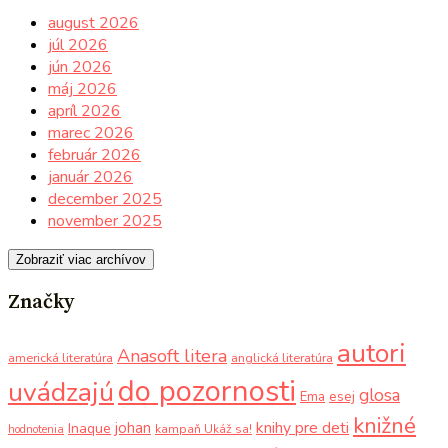
august 2026
júl 2026
jún 2026
máj 2026
apríl 2026
marec 2026
február 2026
január 2026
december 2025
november 2025
Zobraziť viac archívov
Značky
autori
Anasoft litera
americká literatúra
anglická literatúra
do pozornosti
uvádzajú
glosa
Ema
esej
knižné
knihy pre deti
johan
Inaque
kampaň Ukáž sa!
hodnotenia