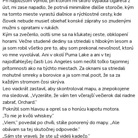
Pri najbližšom výmoli, pri ktorom mi skoro vypadla cigareta z
úst, mi zase napadlo, že potrvá minimálne ďalšie storočie, kým
na tomto mieste vyrastú diaľnice a rýchlostné cesty, kde
človek nebude musieť obiehať konské záprahy so znudenými
mužmi s opratami v rukách.
Kým sa zvečerilo, ocitli sme sa na kľukatej ceste, obklopení
horami. Večne studené dediny sa striedali s hlbokým lesom a
ja som robil všetko pre to, aby som prekonal nevoľnosť, ktorú
vo mne vyvolával. Ani v okolí Puma Lake a ani v tej
najodľahlejšej časti Los Angeles som necítil toľko tajomnej
prítomnosti ako na týchto miestach. Za oknami sa striedali
mohutné smreky a borovice a ja som mal pocit, že sa za
každým stromom čosi skrýva.
Leo viackrát zastavil, aby skontroloval mapu, a znepokojene
ma sledoval. „Vyzeráte, že vám ten včerajší večierok dal riadne
zabrať, Orchard.“
Pokrútil som hlavou a oprel sa o horúcu kapotu motora.
„To nie je kvôli whiskey.“
„Viem,“ povedal po chvíli, stále ponorený do mapy. „Ale
obávam sa tej skutočnej odpovede.“
„Sám ste vraveli, že ste už videli kadečo.“