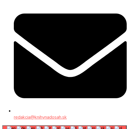
redakcia@knihynadosah.sk