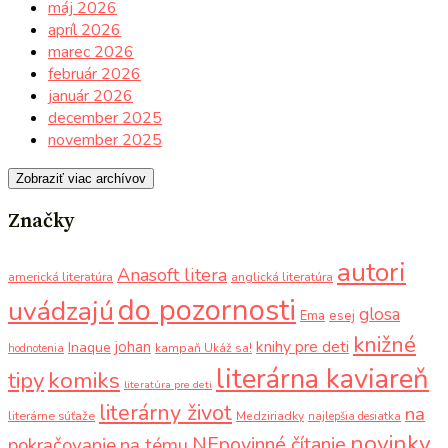
máj 2026
apríl 2026
marec 2026
február 2026
január 2026
december 2025
november 2025
Zobraziť viac archívov
Značky
autori
Anasoft litera
americká literatúra
anglická literatúra
do pozornosti
uvádzajú
glosa
Ema
esej
knižné
knihy pre deti
johan
Inaque
kampaň Ukáž sa!
hodnotenia
literárna kaviareň
komiks
tipy
literatúra pre deti
literárny život
na
literárne súťaže
Medziriadky
najlepšia desiatka
novinky
NEpovinné čítanie
pokračovanie
na tému