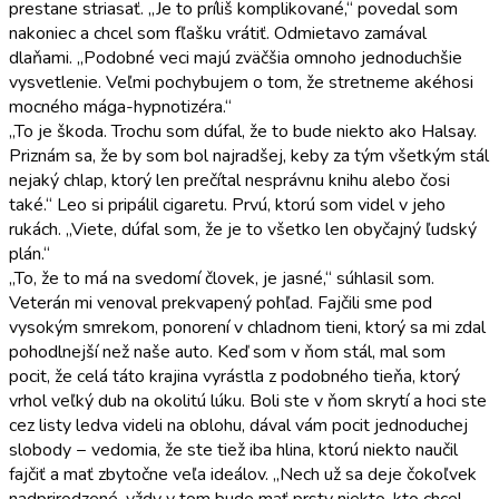
prestane striasať. „Je to príliš komplikované,“ povedal som
nakoniec a chcel som fľašku vrátiť. Odmietavo zamával
dlaňami. „Podobné veci majú zväčšia omnoho jednoduchšie
vysvetlenie. Veľmi pochybujem o tom, že stretneme akéhosi
mocného mága-hypnotizéra.“
„To je škoda. Trochu som dúfal, že to bude niekto ako Halsay.
Priznám sa, že by som bol najradšej, keby za tým všetkým stál
nejaký chlap, ktorý len prečítal nesprávnu knihu alebo čosi
také.“ Leo si pripálil cigaretu. Prvú, ktorú som videl v jeho
rukách. „Viete, dúfal som, že je to všetko len obyčajný ľudský
plán.“
„To, že to má na svedomí človek, je jasné,“ súhlasil som.
Veterán mi venoval prekvapený pohľad. Fajčili sme pod
vysokým smrekom, ponorení v chladnom tieni, ktorý sa mi zdal
pohodlnejší než naše auto. Keď som v ňom stál, mal som
pocit, že celá táto krajina vyrástla z podobného tieňa, ktorý
vrhol veľký dub na okolitú lúku. Boli ste v ňom skrytí a hoci ste
cez listy ledva videli na oblohu, dával vám pocit jednoduchej
slobody − vedomia, že ste tiež iba hlina, ktorú niekto naučil
fajčiť a mať zbytočne veľa ideálov. „Nech už sa deje čokoľvek
nadprirodzené, vždy v tom bude mať prsty niekto, kto chcel