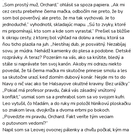
„Som prostý muž, Orchard,“ ohlásil sa spoza papiera. „Ak mi
cez cestu prebehne čierna mačka, odbočím nie preto, že by
som bol poverčivý, ale preto, že ma tak vychovali. Je to
jednoduché,“ vyhodnotil, skladajúc mapu. „Sú to zvyky, ktoré
mi pripomínajú, kto som a kde som vyrastal.“ Prešiel sa bližšie
k okraju cesty, z ktorej bol výhľad na dolinu a rieku, ktorá sa
ňou ticho plazila na juh. „Nestínaj dub, je posvätný. Nezabíjaj
sovu, je múdra. Nehádž kamienky do plesa a podobne. Detské
rozprávky. A teraz? Pozerám na vás, ako sa krútite, bledý a
stále si naprávate ten svoj kanón. Akoby mi odrazu niekto
povedal, že tá čierna mačka mi skutočne prinesie smolu a les
sa skutočne urazí, keď zlomím dubový konár. Nejde mi to do
hlavy o nič viac ako tie Halsayove okultné kraviny. Bez urážky.“
„Pokiaľ má profesor pravdu, čaká vás zásadný vnútorný
konflikt,“ usmial som sa a prehrabol som sa vo svojom kufri.
Leo vytušil, čo hľadám, a do ruky mi položil hliníkovú ploskačku
so znakom leva, dvojkríža a dvoma erbmi po bokoch.
„Povedzte mi pravdu, Orchard. Fakt veríte tým veciam
o putovnom vedomí?“
Napil som sa Leovej ovocnej pálenky a chvíľu počkal, kým ma