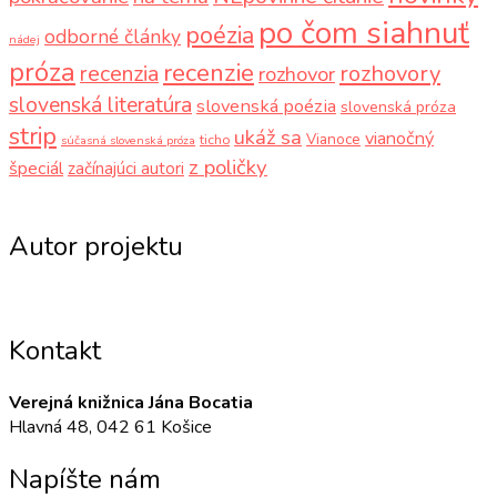
po čom siahnuť
poézia
odborné články
nádej
próza
recenzie
recenzia
rozhovory
rozhovor
slovenská literatúra
slovenská poézia
slovenská próza
strip
ukáž sa
vianočný
Vianoce
ticho
súčasná slovenská próza
z poličky
špeciál
začínajúci autori
Autor projektu
Kontakt
Verejná knižnica Jána Bocatia
Hlavná 48, 042 61 Košice
Napíšte nám