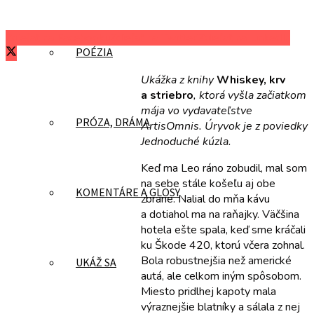
Zdieľať na Facebooku
Zdieľať na Twitteri
Zdieľať na LinkedIn
POÉZIA
Ukážka z knihy
Whiskey, krv
a striebro
, ktorá vyšla začiatkom
mája vo vydavateľstve
PRÓZA, DRÁMA
ArtisOmnis. Úryvok je z poviedky
Jednoduché kúzla.
Keď ma Leo ráno zobudil, mal som
na sebe stále košeľu aj obe
KOMENTÁRE A GLOSY
zbrane. Nalial do mňa kávu
a dotiahol ma na raňajky. Väčšina
hotela ešte spala, keď sme kráčali
ku Škode 420, ktorú včera zohnal.
Bola robustnejšia než americké
UKÁŽ SA
autá, ale celkom iným spôsobom.
Miesto pridlhej kapoty mala
výraznejšie blatníky a sálala z nej