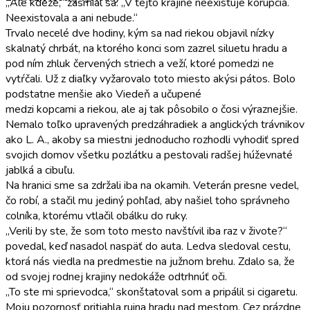
„Ale kdeže,“ zasmial sa. „V tejto krajine neexistuje korupcia.
Neexistovala a ani nebude.“
Trvalo necelé dve hodiny, kým sa nad riekou objavil nízky
skalnatý chrbát, na ktorého konci som zazrel siluetu hradu a
pod ním zhluk červených striech a veží, ktoré pomedzi ne
vytŕčali. Už z diaľky vyžarovalo toto miesto akýsi pátos. Bolo
podstatne menšie ako Viedeň a učupené
medzi kopcami a riekou, ale aj tak pôsobilo o čosi výraznejšie.
Nemalo toľko upravených predzáhradiek a anglických trávnikov
ako L. A., akoby sa miestni jednoducho rozhodli vyhodiť spred
svojich domov všetku pozlátku a pestovali radšej húževnaté
jablká a cibuľu.
Na hranici sme sa zdržali iba na okamih. Veterán presne vedel,
čo robí, a stačil mu jediný pohľad, aby našiel toho správneho
colníka, ktorému vtlačil obálku do ruky.
„Verili by ste, že som toto mesto navštívil iba raz v živote?“
povedal, keď nasadol naspäť do auta. Ledva sledoval cestu,
ktorá nás viedla na predmestie na južnom brehu. Zdalo sa, že
od svojej rodnej krajiny nedokáže odtrhnúť oči.
„To ste mi sprievodca,“ skonštatoval som a pripálil si cigaretu.
Moju pozornosť pritiahla ruina hradu nad mestom. Cez prázdne