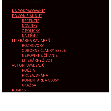
Zobraziť všetky výsledky
NA POKRAČOVANIE
PO ČOM SIAHNUŤ
RECENZIE
NOVINKY
Z POLIČKY
NA TÉMU
LITERÁRNA KAVIAREŇ
ROZHOVORY
ODBORNÉ ČLÁNKY, ESEJE
NEPOVINNÉ ČÍTANIE
LITERÁRNY ŽIVOT
AUTORI UVÁDZAJÚ
POÉZIA
PRÓZA, DRÁMA
KOMENTÁRE A GLOSY
UKÁŽ SA
KOMIKS