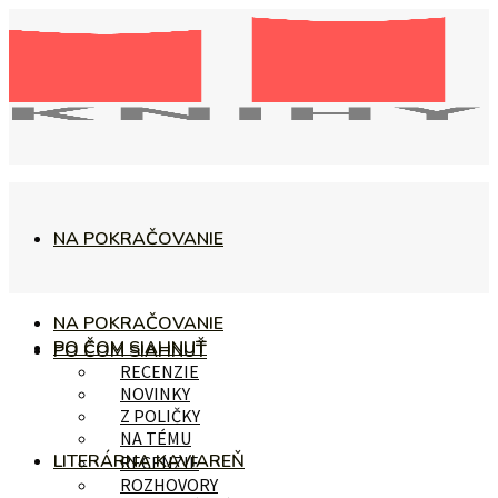
NA POKRAČOVANIE
NA POKRAČOVANIE
PO ČOM SIAHNUŤ
PO ČOM SIAHNUŤ
RECENZIE
NOVINKY
Z POLIČKY
NA TÉMU
LITERÁRNA KAVIAREŇ
RECENZIE
ROZHOVORY