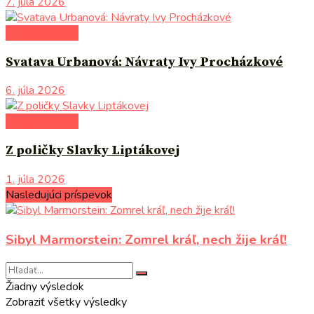
7. júla 2026
po čom siahnuť
Svatava Urbanová: Návraty Ivy Procházkové
6. júla 2026
po čom siahnuť
Z poličky Slavky Liptákovej
1. júla 2026
Nasledujúci príspevok
Sibyl Marmorstein: Zomrel kráľ, nech žije kráľ!
Žiadny výsledok
Zobraziť všetky výsledky