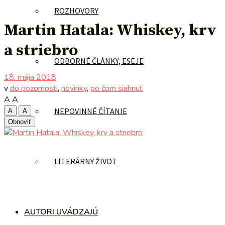
ROZHOVORY
Martin Hatala: Whiskey, krv
a striebro
ODBORNÉ ČLÁNKY, ESEJE
18. mája 2018
v
do pozornosti
,
novinky
,
po čom siahnuť
A
A
NEPOVINNÉ ČÍTANIE
A
A
Obnoviť
LITERÁRNY ŽIVOT
AUTORI UVÁDZAJÚ