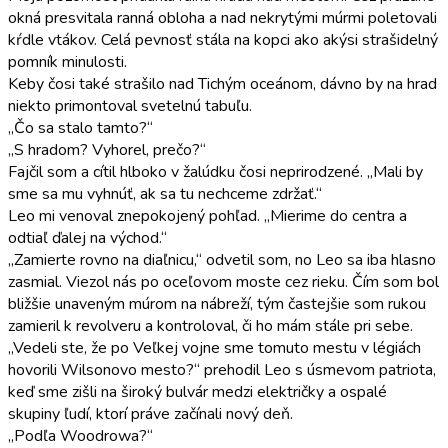
okná presvitala ranná obloha a nad nekrytými múrmi poletovali
kŕdle vtákov. Celá pevnosť stála na kopci ako akýsi strašidelný
pomník minulosti.
Keby čosi také strašilo nad Tichým oceánom, dávno by na hrad
niekto primontoval svetelnú tabuľu.
„Čo sa stalo tamto?“
„S hradom? Vyhorel, prečo?“
Fajčil som a cítil hlboko v žalúdku čosi neprirodzené. „Mali by
sme sa mu vyhnúť, ak sa tu nechceme zdržať.“
Leo mi venoval znepokojený pohľad. „Mierime do centra a
odtiaľ ďalej na východ.“
„Zamierte rovno na diaľnicu,“ odvetil som, no Leo sa iba hlasno
zasmial. Viezol nás po oceľovom moste cez rieku. Čím som bol
bližšie unaveným múrom na nábreží, tým častejšie som rukou
zamieril k revolveru a kontroloval, či ho mám stále pri sebe.
„Vedeli ste, že po Veľkej vojne sme tomuto mestu v légiách
hovorili Wilsonovo mesto?“ prehodil Leo s úsmevom patriota,
keď sme zišli na široký bulvár medzi električky a ospalé
skupiny ľudí, ktorí práve začínali nový deň.
„Podľa Woodrowa?“