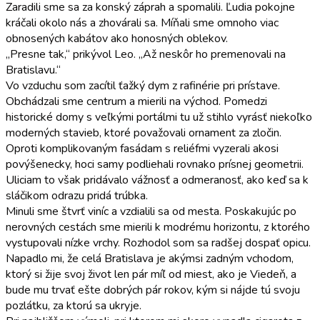
Zaradili sme sa za konský záprah a spomalili. Ľudia pokojne
kráčali okolo nás a zhovárali sa. Míňali sme omnoho viac
obnosených kabátov ako honosných oblekov.
„Presne tak,“ prikývol Leo. „Až neskôr ho premenovali na
Bratislavu.“
Vo vzduchu som zacítil ťažký dym z rafinérie pri prístave.
Obchádzali sme centrum a mierili na východ. Pomedzi
historické domy s veľkými portálmi tu už stihlo vyrásť niekoľko
moderných stavieb, ktoré považovali ornament za zločin.
Oproti komplikovaným fasádam s reliéfmi vyzerali akosi
povýšenecky, hoci samy podliehali rovnako prísnej geometrii.
Uliciam to však pridávalo vážnosť a odmeranosť, ako keď sa k
sláčikom odrazu pridá trúbka.
Minuli sme štvrť viníc a vzdialili sa od mesta. Poskakujúc po
nerovných cestách sme mierili k modrému horizontu, z ktorého
vystupovali nízke vrchy. Rozhodol som sa radšej dospať opicu.
Napadlo mi, že celá Bratislava je akýmsi zadným vchodom,
ktorý si žije svoj život len pár míľ od miest, ako je Viedeň, a
bude mu trvať ešte dobrých pár rokov, kým si nájde tú svoju
pozlátku, za ktorú sa ukryje.