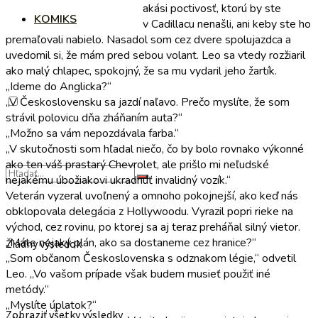
akási poctivosť, ktorú by ste
KOMIKS
v Cadillacu nenašli, ani keby ste ho
premaľovali nabielo. Nasadol som cez dvere spolujazdca a
uvedomil si, že mám pred sebou volant. Leo sa vtedy rozžiaril
ako malý chlapec, spokojný, že sa mu vydaril jeho žartík.
„Ideme do Anglicka?“
„V Československu sa jazdí naľavo. Prečo myslíte, že som
strávil polovicu dňa zháňaním auta?“
„Možno sa vám nepozdávala farba.“
„V skutočnosti som hľadal niečo, čo by bolo rovnako výkonné
ako ten váš prastarý Chevrolet, ale prišlo mi neľudské
nejakému úbožiakovi ukradnúť invalidný vozík.“
Veterán vyzeral uvoľnený a omnoho pokojnejší, ako keď nás
obklopovala delegácia z Hollywoodu. Vyrazil popri rieke na
východ, cez rovinu, po ktorej sa aj teraz preháňal silný vietor.
„Máte nejaký plán, ako sa dostaneme cez hranice?“
Žiadny výsledok
„Som občanom Československa s odznakom légie,“ odvetil
Leo. „Vo vašom prípade však budem musieť použiť iné
metódy.“
„Myslíte úplatok?“
Zobraziť všetky výsledky