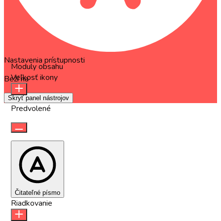
Nastavenia prístupnosti
Moduly obsahu
Veľkosť ikony
Beží na
OneTap
Skryť panel nástrojov
Predvolené
Čitateľné písmo
Riadkovanie