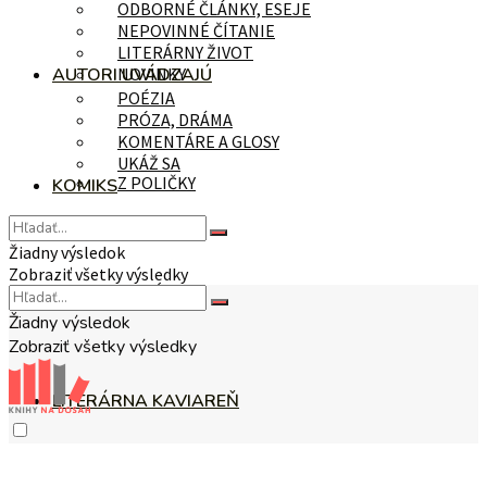
ODBORNÉ ČLÁNKY, ESEJE
NEPOVINNÉ ČÍTANIE
LITERÁRNY ŽIVOT
AUTORI UVÁDZAJÚ
NOVINKY
POÉZIA
PRÓZA, DRÁMA
KOMENTÁRE A GLOSY
UKÁŽ SA
Z POLIČKY
KOMIKS
Žiadny výsledok
Zobraziť všetky výsledky
NA TÉMU
Žiadny výsledok
Zobraziť všetky výsledky
LITERÁRNA KAVIAREŇ