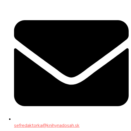
sefredaktorka@knihynadosah.sk