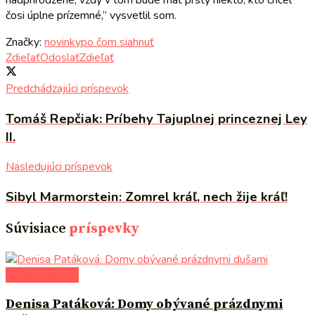
čosi úplne prízemné,“ vysvetlil som.
Značky:
novinky
po čom siahnuť
Zdieľať
Odoslať
Zdieľať
Predchádzajúci príspevok
Tomáš Repčiak: Príbehy Tajuplnej princeznej Ley
II.
Nasledujúci príspevok
Sibyl Marmorstein: Zomrel kráľ, nech žije kráľ!
Súvisiace
príspevky
po čom siahnuť
Denisa Patáková: Domy obývané prázdnymi