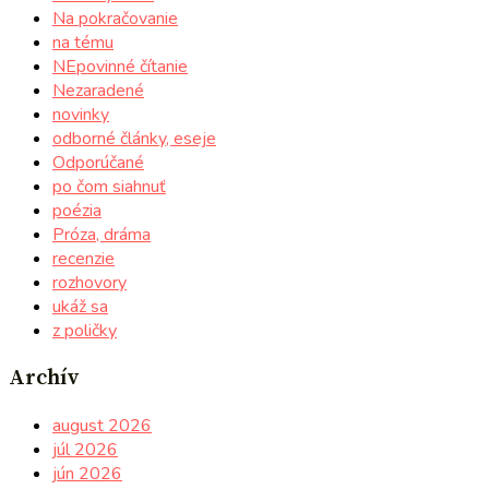
Na pokračovanie
na tému
NEpovinné čítanie
Nezaradené
novinky
odborné články, eseje
Odporúčané
po čom siahnuť
poézia
Próza, dráma
recenzie
rozhovory
ukáž sa
z poličky
Archív
august 2026
júl 2026
jún 2026