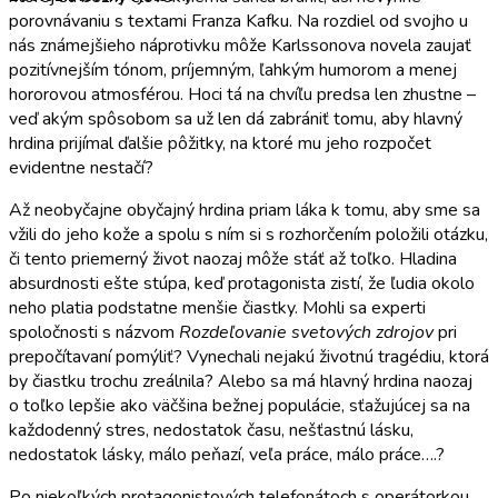
porovnávaniu s textami Franza Kafku. Na rozdiel od svojho u
nás známejšieho náprotivku môže Karlssonova novela zaujať
pozitívnejším tónom, príjemným, ľahkým humorom a menej
hororovou atmosférou. Hoci tá na chvíľu predsa len zhustne –
veď akým spôsobom sa už len dá zabrániť tomu, aby hlavný
hrdina prijímal ďalšie pôžitky, na ktoré mu jeho rozpočet
evidentne nestačí?
Až neobyčajne obyčajný hrdina priam láka k tomu, aby sme sa
vžili do jeho kože a spolu s ním si s rozhorčením položili otázku,
či tento priemerný život naozaj môže stáť až toľko. Hladina
absurdnosti ešte stúpa, keď protagonista zistí, že ľudia okolo
neho platia podstatne menšie čiastky. Mohli sa experti
spoločnosti s názvom
Rozdeľovanie svetových zdrojov
pri
prepočítavaní pomýliť? Vynechali nejakú životnú tragédiu, ktorá
by čiastku trochu zreálnila? Alebo sa má hlavný hrdina naozaj
o toľko lepšie ako väčšina bežnej populácie, sťažujúcej sa na
každodenný stres, nedostatok času, nešťastnú lásku,
nedostatok lásky, málo peňazí, veľa práce, málo práce….?
Po niekoľkých protagonistových telefonátoch s operátorkou