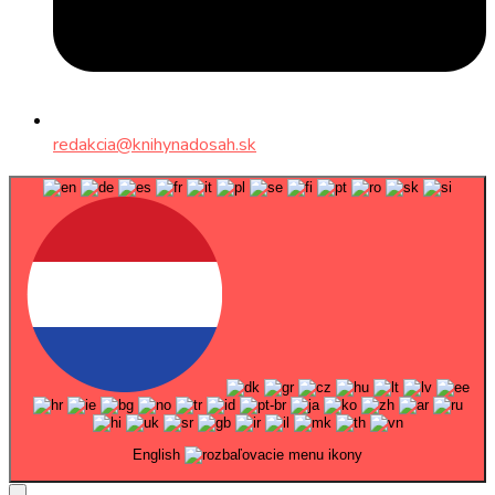
redakcia@knihynadosah.sk
English