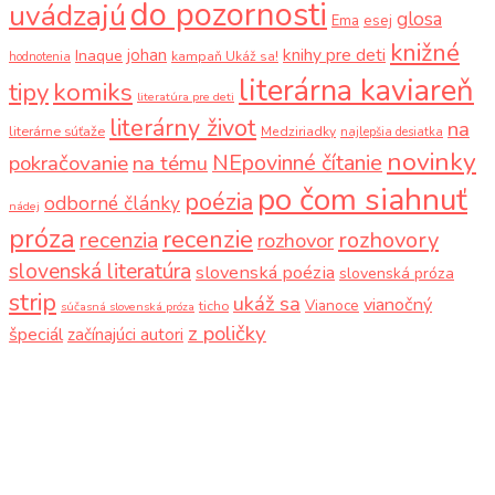
do pozornosti
uvádzajú
glosa
Ema
esej
knižné
knihy pre deti
johan
Inaque
kampaň Ukáž sa!
hodnotenia
literárna kaviareň
komiks
tipy
literatúra pre deti
literárny život
na
literárne súťaže
Medziriadky
najlepšia desiatka
novinky
NEpovinné čítanie
pokračovanie
na tému
po čom siahnuť
poézia
odborné články
nádej
próza
recenzie
recenzia
rozhovory
rozhovor
slovenská literatúra
slovenská poézia
slovenská próza
strip
ukáž sa
vianočný
Vianoce
ticho
súčasná slovenská próza
z poličky
špeciál
začínajúci autori