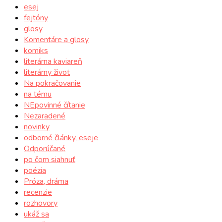
esej
fejtóny
glosy
Komentáre a glosy
komiks
literárna kaviareň
literárny život
Na pokračovanie
na tému
NEpovinné čítanie
Nezaradené
novinky
odborné články, eseje
Odporúčané
po čom siahnuť
poézia
Próza, dráma
recenzie
rozhovory
ukáž sa