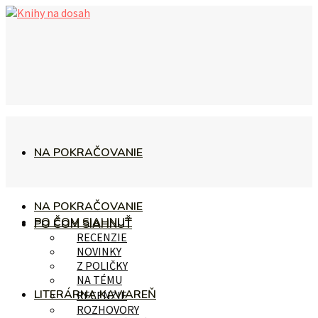
NA POKRAČOVANIE
NA POKRAČOVANIE
PO ČOM SIAHNUŤ
PO ČOM SIAHNUŤ
RECENZIE
NOVINKY
Z POLIČKY
NA TÉMU
LITERÁRNA KAVIAREŇ
RECENZIE
ROZHOVORY