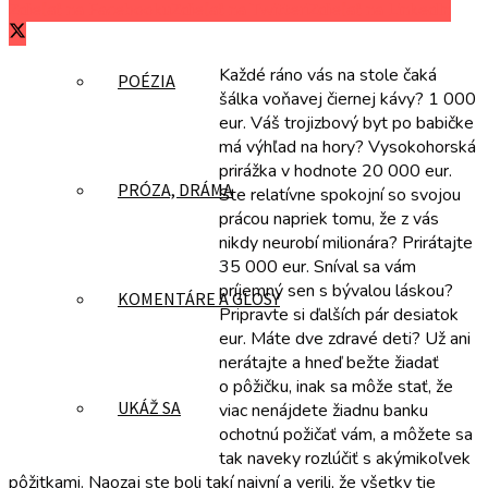
Zdieľať na Facebooku
Zdieľať na Twitteri
Zdieľať na LinkedIn
Každé ráno vás na stole čaká
POÉZIA
šálka voňavej čiernej kávy? 1 000
eur. Váš trojizbový byt po babičke
má výhľad na hory? Vysokohorská
prirážka v hodnote 20 000 eur.
PRÓZA, DRÁMA
Ste relatívne spokojní so svojou
prácou napriek tomu, že z vás
nikdy neurobí milionára? Prirátajte
35 000 eur. Sníval sa vám
príjemný sen s bývalou láskou?
KOMENTÁRE A GLOSY
Pripravte si ďalších pár desiatok
eur. Máte dve zdravé deti? Už ani
nerátajte a hneď bežte žiadať
o pôžičku, inak sa môže stať, že
UKÁŽ SA
viac nenájdete žiadnu banku
ochotnú požičať vám, a môžete sa
tak naveky rozlúčiť s akýmikoľvek
pôžitkami. Naozaj ste boli takí naivní a verili, že všetky tie