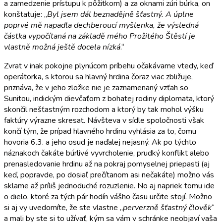
a zamedzenie prístupu k pôžitkom) a za oknami zúri búrka, on
konštatuje: „
Byl jsem dál beznadějně šťastný. A úplne
poprvé mě napadla dechberoucí myšlenka, že výsledná
částka vypočítaná na základě mého Prožitého Štěstí je
vlastně možná ještě docela nízká
.“
Zvrat v inak pokojne plynúcom príbehu očakávame vtedy, keď
operátorka, s ktorou sa hlavný hrdina čoraz viac zbližuje,
priznáva, že v jeho zložke nie je zaznamenaný vzťah so
Sunitou, indickým dievčaťom z bohatej rodiny diplomata, ktorý
skončil nešťastným rozchodom a ktorý by tak mohol výšku
faktúry výrazne skresať. Návšteva v sídle spoločnosti však
končí tým, že prípad hlavného hrdinu vyhlásia za to, čomu
hovoria 6.3. a jeho osud je naďalej nejasný. Ak po týchto
náznakoch čakáte búrlivé vyvrcholenie, prudký konflikt alebo
prenasledovanie hrdinu až na pokraj pomyselnej priepasti (aj
keď, popravde, po dosiaľ prečítanom asi nečakáte) možno vás
sklame až príliš jednoduché rozuzlenie. No aj napriek tomu ide
o dielo, ktoré za tých pár hodín vášho času určite stojí. Možno
si aj vy uvedomíte, že ste vlastne „
perverzně šťastný člověk
“
a mali by ste si to užívať, kým sa vám v schránke neobjaví vaša