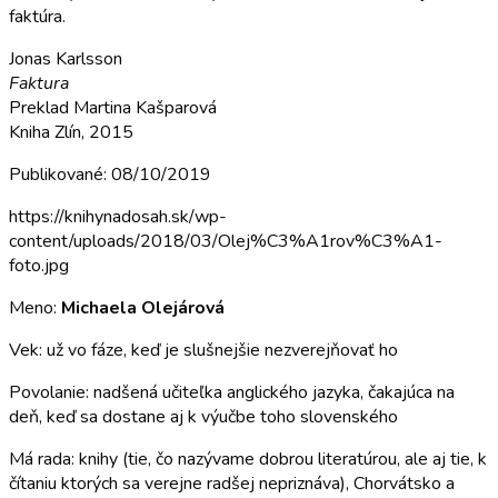
faktúra.
Jonas Karlsson
Faktura
Preklad Martina Kašparová
Kniha Zlín, 2015
Publikované: 08/10/2019
https://knihynadosah.sk/wp-
content/uploads/2018/03/Olej%C3%A1rov%C3%A1-
foto.jpg
Meno:
Michaela Olejárová
Vek: už vo fáze, keď je slušnejšie nezverejňovať ho
Povolanie: nadšená učiteľka anglického jazyka, čakajúca na
deň, keď sa dostane aj k výučbe toho slovenského
Má rada: knihy (tie, čo nazývame dobrou literatúrou, ale aj tie, k
čítaniu ktorých sa verejne radšej nepriznáva), Chorvátsko a