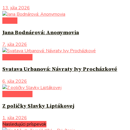
13. júla 2026
novinky
Jana Bodnárová: Anonymovia
7. júla 2026
po čom siahnuť
Svatava Urbanová: Návraty Ivy Procházkové
6. júla 2026
po čom siahnuť
Z poličky Slavky Liptákovej
1. júla 2026
Nasledujúci príspevok