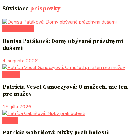
Súvisiace
príspevky
po čom siahnuť
Denisa Patáková: Domy obývané prázdnymi
dušami
4. augusta 2026
na tému
Patrícia Vesel Ganoczyová: O mužoch, nie len
pre mužov
15. júla 2026
novinky
Patrícia Gabrišová: Nízky prah bolesti