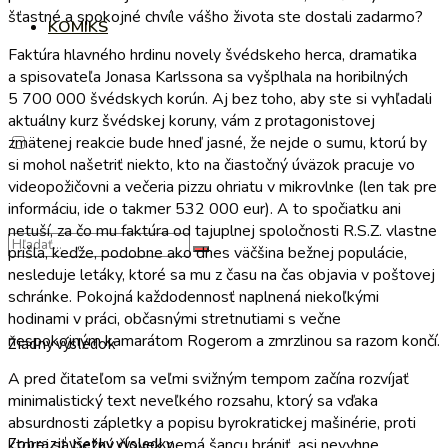
šťastné a spokojné chvíle vášho života ste dostali zadarmo?
KOMIKS
Faktúra hlavného hrdinu novely švédskeho herca, dramatika
a spisovateľa Jonasa Karlssona sa vyšplhala na horibilných
5 700 000 švédskych korún. Aj bez toho, aby ste si vyhľadali
aktuálny kurz švédskej koruny, vám z protagonistovej
zmätenej reakcie bude hneď jasné, že nejde o sumu, ktorú by
si mohol našetriť niekto, kto na čiastočný úväzok pracuje vo
videopožičovni a večeria pizzu ohriatu v mikrovlnke (len tak pre
informáciu, ide o takmer 532 000 eur). A to spočiatku ani
netuší, za čo mu faktúra od tajuplnej spoločnosti R.S.Z. vlastne
prišla, keďže, podobne ako dnes väčšina bežnej populácie,
nesleduje letáky, ktoré sa mu z času na čas objavia v poštovej
schránke. Pokojná každodennosť naplnená niekoľkými
hodinami v práci, občasnými stretnutiami s večne
nespokojným kamarátom Rogerom a zmrzlinou sa razom končí.
Žiadny výsledok
A pred čitateľom sa veľmi svižným tempom začína rozvíjať
minimalistický text neveľkého rozsahu, ktorý sa vďaka
absurdnosti zápletky a popisu byrokratickej mašinérie, proti
Zobraziť všetky výsledky
ktorej sa bežný človek nemá šancu brániť, asi nevyhne