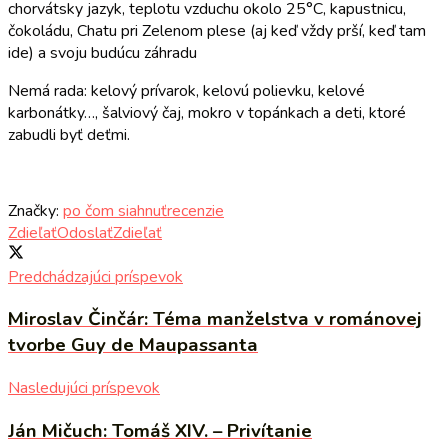
chorvátsky jazyk, teplotu vzduchu okolo 25°C, kapustnicu,
čokoládu, Chatu pri Zelenom plese (aj keď vždy prší, keď tam
ide) a svoju budúcu záhradu
Nemá rada: kelový prívarok, kelovú polievku, kelové
karbonátky…, šalviový čaj, mokro v topánkach a deti, ktoré
zabudli byť deťmi.
Značky:
po čom siahnuť
recenzie
Zdieľať
Odoslať
Zdieľať
Predchádzajúci príspevok
Miroslav Činčár: Téma manželstva v románovej
tvorbe Guy de Maupassanta
Nasledujúci príspevok
Ján Mičuch: Tomáš XIV. – Privítanie