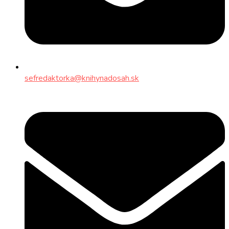
sefredaktorka@knihynadosah.sk