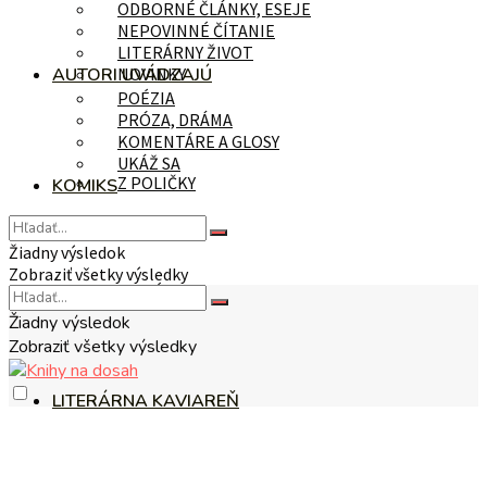
ODBORNÉ ČLÁNKY, ESEJE
NEPOVINNÉ ČÍTANIE
LITERÁRNY ŽIVOT
AUTORI UVÁDZAJÚ
NOVINKY
POÉZIA
PRÓZA, DRÁMA
KOMENTÁRE A GLOSY
UKÁŽ SA
Z POLIČKY
KOMIKS
Žiadny výsledok
Zobraziť všetky výsledky
NA TÉMU
Žiadny výsledok
Zobraziť všetky výsledky
LITERÁRNA KAVIAREŇ