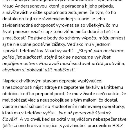
Maud Anderssonovou, ktorá je priradená k jeho prípadu,
a návštevách v sídle spoločnosti zisťujeme, že tým, čo ho
dostalo do tejto nezávideniahodnej situácie, je jeho
závideniahodná schopnosť vyrovnať sa so všetkým, čo mu
život prinesie, vziať si aj z toho zlého niečo dobré a tešiť sa
z maličkostí. Pozitívne body do schémy výpočtu môžu priniesť
aj tie nie úplne pozitívne zážitky. Veď ako mu v jednom
z prvých telefonátov Maud vysvetlí – „
Stejně jako nechceme
pořád jíst sladkosti, stejně tak se nechceme vyhýbat
nepříjemnostem. Popravdě musí existovat určitá protiváha,
abychom si dokázali užít maličkosti.
“
Napriek chvíľkovým stavom depresie vyplývajúcej
z neschopnosti nájsť zdroje na zaplatenie faktúry a krátkemu
obdobiu, keď ho prepadol pocit, že mu v živote niečo uniklo, že
mal dokázať viac a neuspokojiť sa s tým málom, čo dostal,
vlastne musí súhlasiť so zhodnotením nahnevanej operátorky,
ktorá mu v telefóne vyčíta: „
Jste až perverzně šťastný
člověk!
“ A vo chvíli, keď sa ocitá v najväčšom nebezpečenstve
(blíži sa ono hrozivo znejúce „vyzdvihnutie“ pracovníkmi R.S.Z.