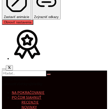
Zastaviť animácie
Zvýrazniť odkazy
Obnoviť nastavenia
Žiadny výsledok
Zobraziť všetky výsledky
NA POKRAČOVANIE
PO ČOM SIAHNUŤ
RECENZIE
NOVINKY