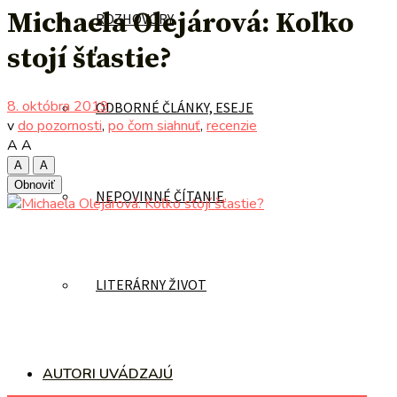
Michaela Olejárová: Koľko
ROZHOVORY
stojí šťastie?
8. októbra 2019
ODBORNÉ ČLÁNKY, ESEJE
v
do pozornosti
,
po čom siahnuť
,
recenzie
A
A
A
A
Obnoviť
NEPOVINNÉ ČÍTANIE
LITERÁRNY ŽIVOT
AUTORI UVÁDZAJÚ