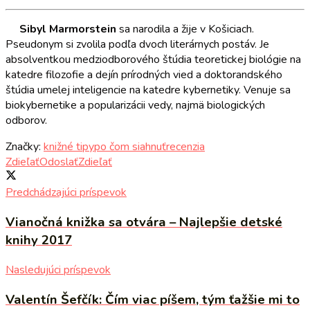
Sibyl Marmorstein
sa narodila a žije v Košiciach.
Pseudonym si zvolila podľa dvoch literárnych postáv. Je
absolventkou medziodborového štúdia teoretickej biológie na
katedre filozofie a dejín prírodných vied a doktorandského
štúdia umelej inteligencie na katedre kybernetiky. Venuje sa
biokybernetike a popularizácii vedy, najmä biologických
odborov.
Značky:
knižné tipy
po čom siahnuť
recenzia
Zdieľať
Odoslať
Zdieľať
Predchádzajúci príspevok
Vianočná knižka sa otvára – Najlepšie detské
knihy 2017
Nasledujúci príspevok
Valentín Šefčík: Čím viac píšem, tým ťažšie mi to