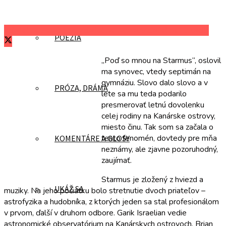
Zdieľať na Facebooku
Zdieľať na Twitteri
Zdieľať na LinkedIn
POÉZIA
„Poď so mnou na Starmus“, oslovil
ma synovec, vtedy septimán na
gymnáziu. Slovo dalo slovo a v
PRÓZA, DRÁMA
lete sa mu teda podarilo
presmerovať letnú dovolenku
celej rodiny na Kanárske ostrovy,
miesto činu. Tak som sa začala o
tento fenomén, dovtedy pre mňa
KOMENTÁRE A GLOSY
neznámy, ale zjavne pozoruhodný,
zaujímať.
Starmus je zložený z hviezd a
UKÁŽ SA
muziky. Na jeho počiatku bolo stretnutie dvoch priateľov –
astrofyzika a hudobníka, z ktorých jeden sa stal profesionálom
v prvom, ďalší v druhom odbore. Garik Israelian vedie
astronomické observatórium na Kanárskych ostrovoch, Brian