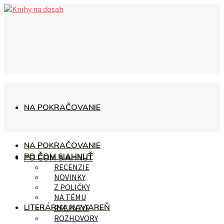
NA POKRAČOVANIE
NA POKRAČOVANIE
PO ČOM SIAHNUŤ
PO ČOM SIAHNUŤ
RECENZIE
NOVINKY
Z POLIČKY
NA TÉMU
LITERÁRNA KAVIAREŇ
RECENZIE
ROZHOVORY