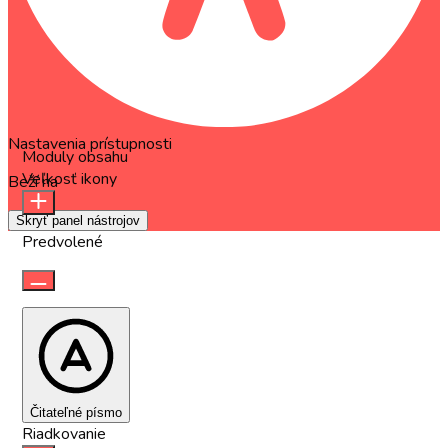
Nastavenia prístupnosti
Moduly obsahu
Veľkosť ikony
Beží na
OneTap
Skryť panel nástrojov
Predvolené
Čitateľné písmo
Riadkovanie