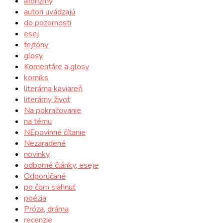
aforizmy
autori uvádzajú
do pozornosti
esej
fejtóny
glosy
Komentáre a glosy
komiks
literárna kaviareň
literárny život
Na pokračovanie
na tému
NEpovinné čítanie
Nezaradené
novinky
odborné články, eseje
Odporúčané
po čom siahnuť
poézia
Próza, dráma
recenzie