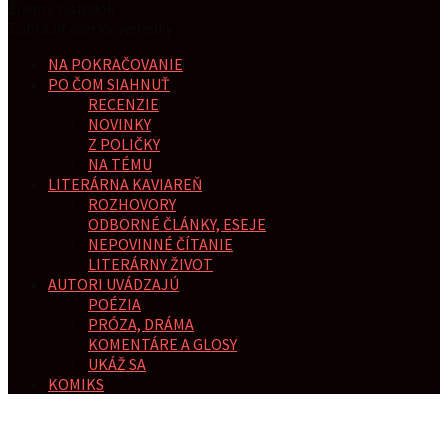
Žiadny výsledok
Zobraziť všetky výsledky
NA POKRAČOVANIE
PO ČOM SIAHNUŤ
RECENZIE
NOVINKY
Z POLIČKY
NA TÉMU
LITERÁRNA KAVIAREŇ
ROZHOVORY
ODBORNÉ ČLÁNKY, ESEJE
NEPOVINNÉ ČÍTANIE
LITERÁRNY ŽIVOT
AUTORI UVÁDZAJÚ
POÉZIA
PRÓZA, DRÁMA
KOMENTÁRE A GLOSY
UKÁŽ SA
KOMIKS