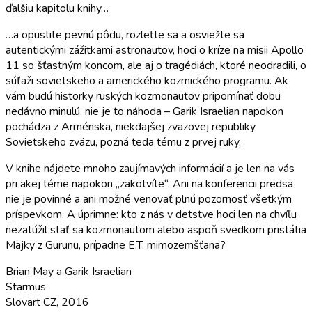
ďalšiu kapitolu knihy…
…a opustite pevnú pôdu, rozleťte sa a osviežte sa
autentickými zážitkami astronautov, hoci o kríze na misii Apollo
11 so šťastným koncom, ale aj o tragédiách, ktoré neodradili, o
súťaži sovietskeho a amerického kozmického programu. Ak
vám budú historky ruských kozmonautov pripomínať dobu
nedávno minulú, nie je to náhoda – Garik Israelian napokon
pochádza z Arménska, niekdajšej zväzovej republiky
Sovietskeho zväzu, pozná teda tému z prvej ruky.
V knihe nájdete mnoho zaujímavých informácií a je len na vás
pri akej téme napokon „zakotvíte“. Ani na konferencii predsa
nie je povinné a ani možné venovať plnú pozornosť všetkým
príspevkom. A úprimne: kto z nás v detstve hoci len na chvíľu
nezatúžil stať sa kozmonautom alebo aspoň svedkom pristátia
Majky z Gurunu, prípadne E.T. mimozemšťana?
Brian May a Garik Israelian
Starmus
Slovart CZ, 2016