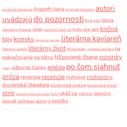
autori
Anasoft litera
americká literatúra
anglická literatúra
do pozornosti
uvádzajú
glosa
Ema
esej
knižné
knihy pre deti
johan
Inaque
kampaň Ukáž sa!
hodnotenia
literárna kaviareň
komiks
tipy
literatúra pre deti
literárny život
na
literárne súťaže
Medziriadky
najlepšia desiatka
novinky
NEpovinné čítanie
pokračovanie
na tému
po čom siahnuť
poézia
odborné články
nádej
próza
recenzie
recenzia
rozhovory
rozhovor
slovenská literatúra
slovenská poézia
slovenská próza
strip
ukáž sa
vianočný
Vianoce
ticho
súčasná slovenská próza
z poličky
špeciál
začínajúci autori