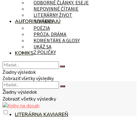
ODBORNÉ ČLÁNKY, ESEJE
NEPOVINNÉ ČÍTANIE
LITERÁRNY ŽIVOT
AUTORI UVÁDZAJÚ
NOVINKY
POÉZIA
PRÓZA, DRÁMA
KOMENTÁRE A GLOSY
UKÁŽ SA
Z POLIČKY
KOMIKS
Žiadny výsledok
Zobraziť všetky výsledky
NA TÉMU
Žiadny výsledok
Zobraziť všetky výsledky
LITERÁRNA KAVIAREŇ