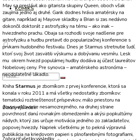
May sa preslávil ako gitarista skupiny Queen, oboch však
KOMIKS
zaujíma jedno aj druhé. Garik dodnes hráva amatérsky na
gitare, napríklad aj Mayove skladby a Brian si zas nedávno
dokončil doktorát z astrofyziky na tému – ako inak –
hviezdneho prachu. Obaja sa rozhodli svoje nadšenie pre
astrofyziku a hudbu pretaviť do popularizačnej konferencie s
prvkami hudobného festivalu. Dnes je Starmus stretnutie ľudí,
ktorí svoj život zasvätili výskumu a dobývaniu vesmíru. Lesk
mu okrem hviezd populárnej hudby dodáva aj účasť laureátov
Nobelovej ceny. Pre synovca – amatérskeho astronóma –
neodolateľné lákadlo.
Kniha
Starmus
je zborníkom z prvej konferencie, ktorá sa
konala v roku 2011 a má všetky nedostatky zborníkov:
tematickú roztrieštenosť príspevkov, málo priestoru na
dovysvetľovanie nesamozrejmého, na druhej strane
Žiadny výsledok
povrchnosť danú rovnakým obmedzením a akýsi popkultúrny
nádych, ktorý zas určuje motivácia jedného zo zakladateľov,
popovej hviezdy. Napriek všetkému je to pekná výpravná
publikácia na kriedovom papieri s plnofarebnými fotografiami,
Zobraziť všetky výsledky