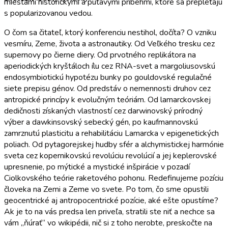
miestami historickými a pútavými príbehmi, ktoré sa prepletajú
s popularizovanou vedou.
O čom sa čitateľ, ktorý konferenciu nestihol, dočíta? O vzniku
vesmíru, Zeme, života a astronautiky. Od Veľkého tresku cez
supernovy po čierne diery. Od prvotného replikátora na
aperiodických kryštáloch ílu cez RNA-svet a margoliusovskú
endosymbiotickú hypotézu bunky po gouldovské regulačné
siete prepisu génov. Od predstáv o nemennosti druhov cez
antropické princípy k evolučným teóriám. Od lamarckovskej
dedičnosti získaných vlastností cez darwinovský prírodný
výber a dawkinsovský sebecký gén, po kaufmannovskú
zamrznutú plasticitu a rehabilitáciu Lamarcka v epigenetických
poliach. Od pytagorejskej hudby sfér a alchymistickej harmónie
sveta cez kopernikovskú revolúciu revolúcií a jej keplerovské
upresnenie, po mýtické a mystické inšpirácie v pozadí
Ciolkovského teórie raketového pohonu. Redefinujeme pozíciu
človeka na Zemi a Zeme vo svete. Po tom, čo sme opustili
geocentrické aj antropocentrické pozície, aké ešte opustíme?
Ak je to na vás predsa len priveľa, stratili ste niť a nechce sa
vám „ňúrať“ vo wikipédii, nič si z toho nerobte, preskočte na