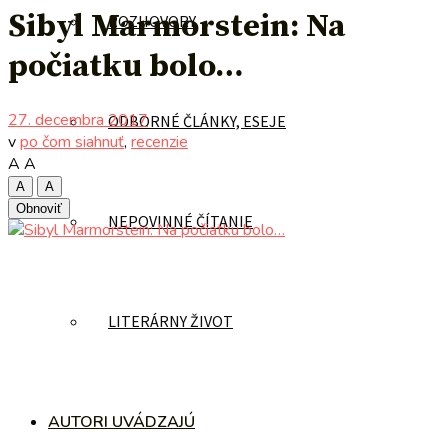
Sibyl Marmorstein: Na
ROZHOVORY
počiatku bolo…
27. decembra 2017
ODBORNÉ ČLÁNKY, ESEJE
v
po čom siahnuť
,
recenzie
A
A
A
A
Obnoviť
NEPOVINNÉ ČÍTANIE
LITERÁRNY ŽIVOT
AUTORI UVÁDZAJÚ