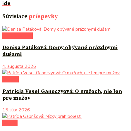
ide
Súvisiace
príspevky
po čom siahnuť
Denisa Patáková: Domy obývané prázdnymi
dušami
4. augusta 2026
na tému
Patrícia Vesel Ganoczyová: O mužoch, nie len
pre mužov
15. júla 2026
novinky