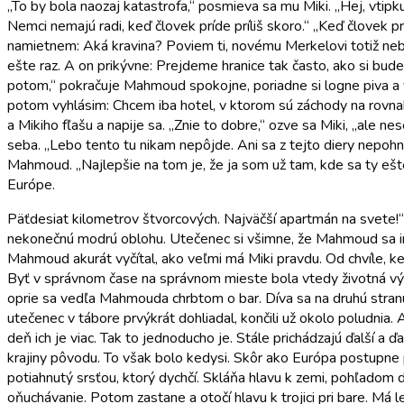
„To by bola naozaj katastrofa,“ posmieva sa mu Miki. „Hej, vtip
Nemci nemajú radi, keď človek príde príliš skoro.“ „Keď človek prí
namietnem: Aká kravina? Poviem ti, novému Merkelovi totiž neb
ešte raz. A on prikývne: Prejdeme hranice tak často, ako si bud
potom,“ pokračuje Mahmoud spokojne, poriadne si logne piva a v
potom vyhlásim: Chcem iba hotel, v ktorom sú záchody na rovna
a Mikiho fľašu a napije sa. „Znie to dobre,“ ozve sa Miki, „ale n
seba. „Lebo tento tu nikam nepôjde. Ani sa z tejto diery nepohne
Mahmoud. „Najlepšie na tom je, že ja som už tam, kde sa ty eš
Európe.
Päťdesiat kilometrov štvorcových. Najväčší apartmán na svete!
nekonečnú modrú oblohu. Utečenec si všimne, že Mahmoud sa im te
Mahmoud akurát vyčítal, ako veľmi má Miki pravdu. Od chvíle, k
Byť v správnom čase na správnom mieste bola vtedy životná výhr
oprie sa vedľa Mahmouda chrbtom o bar. Díva sa na druhú stranu u
utečenec v tábore prvýkrát dohliadal, končili už okolo poludnia. 
deň ich je viac. Tak to jednoducho je. Stále prichádzajú ďalší a ď
krajiny pôvodu. To však bolo kedysi. Skôr ako Európa postupne po
potiahnutý srsťou, ktorý dychčí. Skláňa hlavu k zemi, pohľadom d
oňuchávanie. Potom zastane a otočí hlavu k trojici pri bare. Má