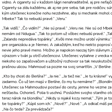
vidno. A cigarety sú v každom lágri nenahraditeľné, aj pre nefaj
Cigarety sa zídu každému, ak aj nie pre seba, tak pre rodičov
kým utečenec konečne nohu nezdvihne, aby si mechanik mohol ob
Mbeke? Tak to nebudú pravé.“ „Veru.“
„Tak vidíš.“ „Čo vidím?“ „Nie sú pravé.“ „Veru nie. Nie sú od M
nemám od Ndugua.“ „Tak to potom už vôbec nebudú pravé.“ „Tak
„Zalando nepredáva topánky.“ „Kvôli mne možno urobí výnimku.“ 
pre organizáciu a je Nemec. A zakaždým, keď ho niekto poprosí 
nevie jeho pravé meno. Možno je napokon naozaj tým slávnym Z
výrazom v tvári ju otrčí utečencovi. Utečenec vytiahne z vrecka n
niekoho so zapaľovačom a užitočný rozhovor sa tak neuskutoční.
prašnou ulicou. Mahmoud sa pozrie na svoj smartfón. „V Berlíne 
„Kto by chcel do Berlína?“ „Ja nie.“ „Ja tiež nie.“ „Je tu krásne
zadarmo. Čo už len majú v Berlíne, čo my tu nemáme?“ „Blondíny
Utečenec sa Mahmoudovi postaví do cesty, jemne ho vezme za ple
nešťastiu. Ochorieš. Polia ti uschnú. Poslúchni svojho starého 
teraz nárok na blondínu.“ „Nikdy si nijaké kozy nemal.“ „Tým je
tie topánky?“ „Kúpil som ich.“ „Nové?“ „Nové.“ „A odkiaľ máš pen
„Na čo teda? Za prevádzača?“