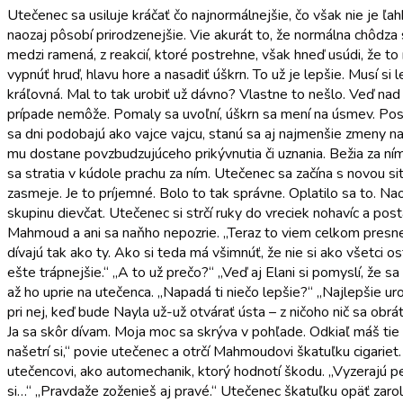
Utečenec sa usiluje kráčať čo najnormálnejšie, čo však nie je ľa
naozaj pôsobí prirodzenejšie. Vie akurát to, že normálna chôdza
medzi ramená, z reakcií, ktoré postrehne, však hneď usúdi, že to
vypnúť hruď, hlavu hore a nasadiť úškrn. To už je lepšie. Musí si 
kráľovná. Mal to tak urobiť už dávno? Vlastne to nešlo. Veď nad 
prípade nemôže. Pomaly sa uvoľní, úškrn sa mení na úsmev. Post
sa dni podobajú ako vajce vajcu, stanú sa aj najmenšie zmeny na
mu dostane povzbudzujúceho prikývnutia či uznania. Bežia za ním
sa stratia v kúdole prachu za ním. Utečenec sa začína s novou 
zasmeje. Je to príjemné. Bolo to tak správne. Oplatilo sa to. 
skupinu dievčat. Utečenec si strčí ruky do vreciek nohavíc a po
Mahmoud a ani sa naňho nepozrie. „Teraz to viem celkom presne. 
dívajú tak ako ty. Ako si teda má všimnúť, že nie si ako všetci 
ešte trápnejšie.“ „A to už prečo?“ „Veď aj Elani si pomyslí, že sa
až ho uprie na utečenca. „Napadá ti niečo lepšie?“ „Najlepšie ur
pri nej, keď bude Nayla už-už otvárať ústa – z ničoho nič sa obrá
Ja sa skôr dívam. Moja moc sa skrýva v pohľade. Odkiaľ máš tie
našetrí si,“ povie utečenec a otrčí Mahmoudovi škatuľku cigariet. 
utečencovi, ako automechanik, ktorý hodnotí škodu. „Vyzerajú p
si…“ „Pravdaže zoženieš aj pravé.“ Utečenec škatuľku opäť zarolu