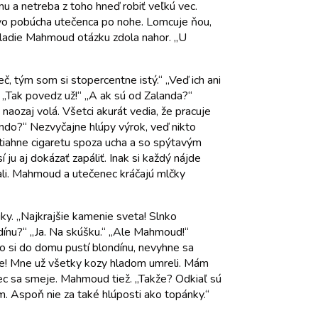
mu a netreba z toho hneď robiť veľkú vec.
ivo pobúcha utečenca po nohe. Lomcuje ňou,
kladie Mahmoud otázku zdola nahor. „U
č, tým som si stopercentne istý.“ „Veď ich ani
„Tak povedz už!“ „A ak sú od Zalanda?“
ozaj volá. Všetci akurát vedia, že pracuje
ando?“ Nezvyčajne hlúpy výrok, veď nikto
tiahne cigaretu spoza ucha a so spýtavým
ju aj dokázať zapáliť. Inak si každý nájde
mali. Mahmoud a utečenec kráčajú mlčky
ruky. „Najkrajšie kamenie sveta! Slnko
ndínu?“ „Ja. Na skúšku.“ „Ale Mahmoud!“
o si do domu pustí blondínu, nevyhne sa
stie! Mne už všetky kozy hladom umreli. Mám
nec sa smeje. Mahmoud tiež. „Takže? Odkiaľ sú
em. Aspoň nie za také hlúposti ako topánky.“