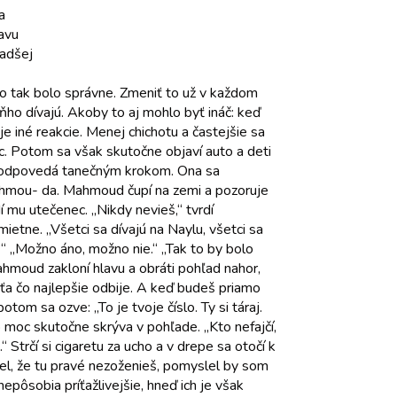
a
lavu
radšej
 to tak bolo správne. Zmeniť to už v každom
ho dívajú. Akoby to aj mohlo byť ináč: keď
 iné reakcie. Menej chichotu a častejšie sa
ac. Potom sa však skutočne objaví auto a deti
ľad odpovedá tanečným krokom. Ona sa
 Mahmou- da. Mahmoud čupí na zemi a pozoruje
 mu utečenec. „Nikdy nevieš,“ tvrdí
etne. „Všetci sa dívajú na Naylu, všetci sa
?“ „Možno áno, možno nie.“ „Tak to by bolo
 Mahmoud zakloní hlavu a obráti pohľad nahor,
o ťa čo najlepšie odbije. A keď budeš priamo
om sa ozve: „To je tvoje číslo. Ty si táraj.
 moc skutočne skrýva v pohľade. „Kto nefajčí,
 Strčí si cigaretu za ucho a v drepe sa otočí k
el, že tu pravé nezoženieš, pomyslel by som
epôsobia príťažlivejšie, hneď ich je však