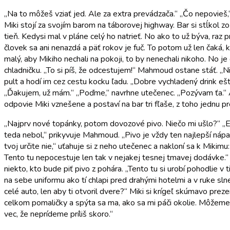
„Na to môžeš vziať jed. Ale za extra prevádzača.“ „Čo nepovieš,
Miki stojí za svojím barom na táborovej highway. Bar si stĺkol 
tieň. Kedysi mal v pláne celý ho natrieť. No ako to už býva, raz
človek sa ani nenazdá a päť rokov je fuč. To potom už len čaká, k
malý, aby Mikiho nechali na pokoji, to by nenechali nikoho. No j
chladničku. „To si píš, že odcestujem!“ Mahmoud ostane stáť. „Ni
pult a hodí im cez cestu kocku ľadu. „Dobre vychladený drink eš
„Ďakujem, už mám.“ „Poďme,“ navrhne utečenec. „Pozývam ťa.“ A 
odpovie Miki vznešene a postaví na bar tri fľaše, z toho jednu
„Najprv nové topánky, potom dovozové pivo. Niečo mi ušlo?“ „Eš
teda nebol,“ prikyvuje Mahmoud. „Pivo je vždy ten najlepší nápad,
tvoj určite nie,“ uťahuje si z neho utečenec a nakloní sa k Mikim
Tento tu nepocestuje len tak v nejakej tesnej tmavej dodávke.“ „
niekto, kto bude piť pivo z pohára. „Tento tu si urobí pohodlie
na sebe uniformu ako tí chlapi pred drahými hotelmi a v ruke s
celé auto, len aby ti otvoril dvere?“ Miki si krígeľ skúmavo pre
celkom pomaličky a spýta sa ma, ako sa mi páči okolie. Môžeme 
vec, že neprídeme príliš skoro.“