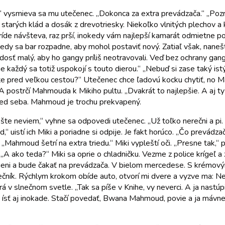
“ vysmieva sa mu utečenec. „Dokonca za extra prevádzača.“ „Pozri
zo starých klád a dosák z drevotriesky. Niekoľko vlnitých plecho
 príde návšteva, raz prší, inokedy vám najlepší kamarát odmietne p
edy sa bar rozpadne, aby mohol postaviť nový. Zatiaľ však, nanešťa
e dosť malý, aby ho gangy príliš neotravovali. Veď bez ochrany ga
e každý sa totiž uspokojí s touto dierou.“ „Nebuď si zase taký is
te pred veľkou cestou?“ Utečenec chce ľadovú kocku chytiť, no Ma
postrčí Mahmouda k Mikiho pultu. „Dvakrát to najlepšie. A aj ty 
 pred seba. Mahmoud je trochu prekvapený.
te neviem,“ vyhne sa odpovedi utečenec. „Už toľko nerečni a pi. 
“ uistí ich Miki a poriadne si odpije. Je fakt horúco. „Čo prevádz
u: „Mahmoud šetrí na extra triedu.“ Miki vypleští oči. „Presne tak
A ako teda?“ Miki sa oprie o chladničku. Vezme z police krígeľ a z
 v tieni a bude čakať na prevádzača. V bielom mercedese. S krémov
lnečník. Rýchlym krokom obíde auto, otvorí mi dvere a vyzve ma:
zerá v slnečnom svetle. „Tak sa píše v Knihe, vy neverci. A ja nas
ísť aj inokade. Stačí povedať, Bwana Mahmoud, povie a ja mávnem 