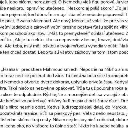
kuješ, lebo ničomu nerozumieš. O Nemecku vieš figu borovú. Ja vi
de neskoro,“ opraví ho utečenec. „Neskoro aj príliš skoro.“ „To je k
ude príjemné, keď dorazím a moja izba ešte nebude pripravená. 
ete priať, Bwana Mahmoud. Ale nový Merkel už volal, že pre vás vy
eľmi ledabolo a zároveň veľmi presne postaví fľašu späť na vlhk
kom poschodí ako izby.“ „Máš to premyslené,“ súhlasí utečenec.
esedí to. „Ak je tu niekto, kto sa nepovezie v tesnej tmavej dodávk
. Ale teba, milý môj, ošklbú a tvoju mŕtvolu vyhodia v púšti. Na 
te len chceš dostať. Lebo tu sú všetky záchody na tom istom pos
“ „Haahaa!“ predstiera Mahmoud smiech. Nepozrie na Mikiho ani na
raz nechce pozerať do tváre. Tá fantázia bola síce trochu prehna
eď Nemecko otvorilo dvere dokorán, uplynulo priveľa času. Kedys
a. Také niečo sa nezvykne opakovať. Trčia tu už poldruha roka a 
lice. Je odpoludnie. Rýchlejšie a mocnejšie deti sa vracajú z obch
Ale keď palivo potrebujú milióny ľudí, musia chodiť čoraz ďalej. Dr
alší a nikto nesmie odísť. Kedysi ľudí rozposielali ďalej, do Marok
zatvárala hranice. Blíži sa pieskový pes. Veľa z neho neostalo, j
ôsledne skúma kraj cesty. Nikam nejde, aby niečo oňuchal, dobre vie
 len jedno oko, no v tábore to úplne stačí. Nikto ho k sebe nelák