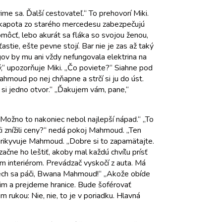
me sa. Ďalší cestovateľ.“ To prehovorí Miki.
v a kapota zo starého mercedesu zabezpečujú
omôcť, lebo akurát sa fláka so svojou ženou,
stie, ešte pevne stojí. Bar nie je zas až taký
ngov by mu ani vždy nefungovala elektrina na
tý,“ upozorňuje Miki. „Čo poviete?“ Siahne pod
hmoud po nej chňapne a strčí si ju do úst.
si jedno otvor.“ „Ďakujem vám, pane,“
Možno to nakoniec nebol najlepší nápad.“ „To
ači znížili ceny?“ nedá pokoj Mahmoud. „Ten
,“ prikyvuje Mahmoud. „Dobre si to zapamätajte.
ačne ho leštiť, akoby mal každú chvíľu prísť
ým interiérom. Prevádzač vyskočí z auta. Má
 Nech sa páči, Bwana Mahmoud!“ „Akože obíde
túpim a prejdeme hranice. Bude šoférovať
rukou: Nie, nie, to je v poriadku. Hlavná