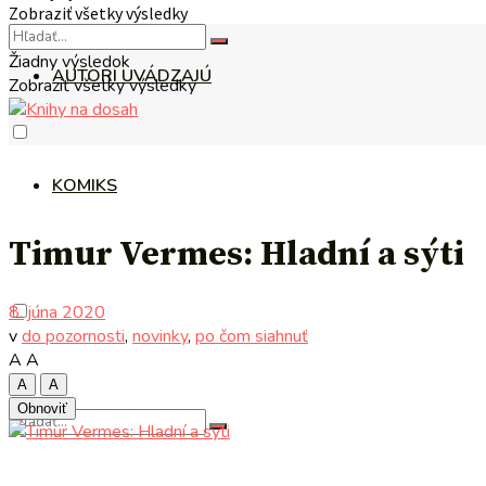
Zobraziť všetky výsledky
Žiadny výsledok
AUTORI UVÁDZAJÚ
Zobraziť všetky výsledky
KOMIKS
Timur Vermes: Hladní a sýti
8. júna 2020
v
do pozornosti
,
novinky
,
po čom siahnuť
A
A
A
A
Obnoviť