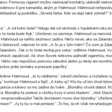
čiarov. Pomocou cigariet možno nadviazať kontakty, ulahodiť nieko
, súrodencov či pre kamaráta, akým je Mahmoud. Mahmoud netrpezl
hliadnuť aj podrážku. „Skvelá farba. Kde sa dajú také zohnať?” 
beke.“ „A od koho teda? Ndugu dal od obchodu s topánkami ruky pre
 to teda bude fejk.“ Utečenec sa zasmeje. Mahmoud sa narovná. 
Mahmoud sa naňho skúmavo zadíva. Nikto nevie, ako sa Zalando na
o láskavosť, odpovie to isté: „A čo ja s tým mám? Čo som ja Zal
alandom. „Tak si to teda nechaj pre seba,“ odfrkne Mahmoud. Vy
ohavíc zapaľovač. Ak chce človek niekomu ulahodiť cigaretou, musí 
 Nikto viac nepočúva, polovicu zabudnú alebo ju nikdy ani nevní
práve jedia zemiaky a prasacie paprčky.“
!“ vykríkne Mahmoud. „Je tu nádherne,“ odvetí utečenec a roztiahne 
,“ kontruje Mahmoud a fajčí. „A keby aj? Kto by už len chcel blo
cia a káravo sa mu zadíva do tváre. „Blondíny stvoril diabol. Kt
otca: Blondína ťa uriekne a všetky kozy ti umrú hladom.“ „Aké šťa
 to nespravodlivejšie! Takže dostanem rovno dve blondíny.“ Uteče
iaze?“ „Aj ty by si mal peniaze.“ „To hej. Ja ich však nevyhadzuj