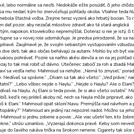
hké, lebo normálne sa necíti. Nedokáže ešte posúdiť, či jeho chôdz
 sa mu nedarí, kým ho znervózňujú pohľady okolia. Vtiahne teda h
 nebola šťastná voľba. Zrejme teraz vyzerá ako hrbatý bocian. To 
len dať pozor, aby nezačal milostivo zdraviť ako tá stará anglická
tým, napokon, ktoviekoľko nepremýšľal. Doteraz si nie je istý, či
upne sa v novej role udomácňuje. Je predsa prirodzené, že sa naň
pínavé. Zaujímavé je, že svojím sebaistým vystupovaním vzbudzuje
 dve deti, tak ako občas behávajú za autami. Mohlo by ich byť vi
situáciou pohrávať. Pozrie sa naňho akési dievča a on na jej poh
Naozaj to tak mal robiť už dávno. Utečenec zabočí za roh a zbadá
staví sa vedľa neho. Mahmoud sa nehýbe. „Nemá to zmysel,“ poradí
Nedívaš sa správne.“ „Dívam sa tak ako všetci.“ „Veď práve,“ nami
ostatní?“ „Lebo vôbec nejde o Naylu.“ „Nejde o Naylu? Ale o Elani
 dívaš na Naylu. Aj Elani si teda povie, že si ako všetci ostatní.“
obíš, keď k nej prídeš akoby nič, nech sa Nayla môže pripraviť, ak
tiš k Elani.“ Mahmoud opäť skloní hlavu. Premýšľa nad návrhom a pot
 topánky?“ Mahmoud ani jediný raz nepozrel nadol. Možno sa jeho
Mahmoud si jednu zoberie a povie: „Ale viac ušetrí ten, kto žobre.“
ekne,“ utrúsi uznanlivo. „Vyzerajú dokonca pravé. Keby som neved
je do ľavého rukáva trička na širokom ramene. Cigarety tak síce n