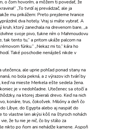
em, o čom hovorím, a môžem ti povedať, že
ravina!“ „To tvrdí aj prevádzač, ale ja
Takže mu prikážem: Preto prejdeme hranice
prázdnil dva hotely. Vraj si máte vybrať. A
ý kruh, ktorý zanechala na drevenom bare, „a
 Zdvihne svoje pivo, ťukne ním o Mahmoudovu
e, tak tento tu,“ a pritom ukáže palcom na
krémovom fúriku.“ „Nekaz mi to,“ kára ho
chodí. Také poschodie nenájdeš nikde v
 utečenca, ale uprie pohľad ponad stany na
ná, no bola pekná, a z výrazov ich tvárí by
i, keď na mieste Merkela ešte sedela žena.
koniec je v nedohľadne. Utečenec sa otočí a
ôdzky, na ktorej zbierali drevo. Keď na nich
evo, konáre, trus, čokoľvek. Milióny a deň čo
a, do Líbye, do Egypta alebo aj naspäť do
e to vlastne len akýsi kôš na štyroch nohách
, že tu nie je nič, čo by stálo za
a, ale nikto po ňom ani nehádže kamene. Aspoň