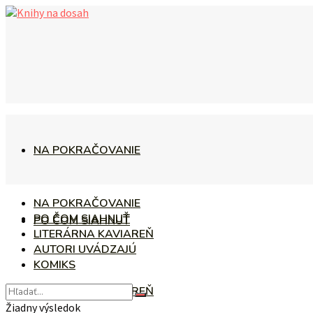
NA POKRAČOVANIE
NA POKRAČOVANIE
PO ČOM SIAHNUŤ
PO ČOM SIAHNUŤ
LITERÁRNA KAVIAREŇ
AUTORI UVÁDZAJÚ
KOMIKS
LITERÁRNA KAVIAREŇ
Žiadny výsledok