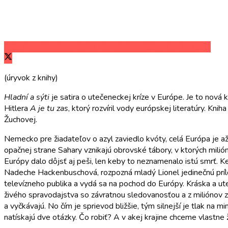
Zdieľať na Facebooku
Zdieľať na Twitteri
Zdieľať na LinkedIn
(úryvok z knihy)
Hladní a sýti
je satira o utečeneckej kríze v Európe. Je to nová 
Hitlera
A je tu zas
, ktorý rozvíril vody európskej literatúry. K
Žuchovej.
Nemecko pre žiadateľov o azyl zaviedlo kvóty, celá Európa je a
opačnej strane Sahary vznikajú obrovské tábory, v ktorých milión
Európy dalo dôjsť aj peši, len keby to neznamenalo istú smrť. K
Nadeche Hackenbuschová, rozpozná mladý Lionel jedinečnú príle
televízneho publika a vydá sa na pochod do Európy. Kráska a ute
živého spravodajstva so závratnou sledovanosťou a z miliónov z
a vyčkávajú. No čím je sprievod bližšie, tým silnejší je tlak na
natískajú dve otázky. Čo robiť? A v akej krajine chceme vlastne 