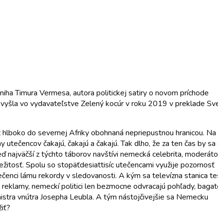
kniha Timura Vermesa, autora politickej satiry o novom príchode
niha vyšla vo vydavateľstve Zelený kocúr v roku 2019 v preklade Sv
ž hlboko do severnej Afriky obohnaná nepriepustnou hranicou. Na
y utečencov čakajú, čakajú a čakajú. Tak dlho, že za ten čas by sa
eď najväčší z týchto táborov navštívi nemecká celebrita, moderát
žitosť. Spolu so stopäťdesiattisíc utečencami využije pozornosť
čenci lámu rekordy v sledovanosti. A kým sa televízna stanica te
 reklamy, nemeckí politici len bezmocne odvracajú pohľady, bagate
 ministra vnútra Josepha Leubla. A tým nástojčivejšie sa Nemecku
žiť?