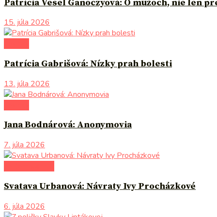
Patrícia Vesel Ganoczyová: O mužoch, nie len p
15. júla 2026
novinky
Patrícia Gabrišová: Nízky prah bolesti
13. júla 2026
novinky
Jana Bodnárová: Anonymovia
7. júla 2026
po čom siahnuť
Svatava Urbanová: Návraty Ivy Procházkové
6. júla 2026