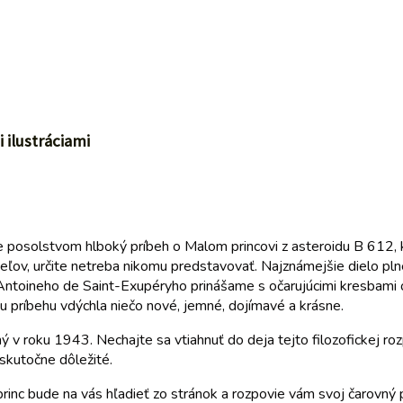
 ilustráciami
e posolstvom hlboký príbeh o Malom princovi z asteroidu B 612, 
ľov, určite netreba nikomu predstavovať. Najznámejšie dielo pln
 Antoineho de Saint-Exupéryho prinášame s očarujúcimi kresbami
u príbehu vdýchla niečo nové, jemné, dojímavé a krásne.
ý v roku 1943. Nechajte sa vtiahnuť do deja tejto filozofickej ro
 skutočne dôležité.
princ bude na vás hľadieť zo stránok a rozpovie vám svoj čarovný 