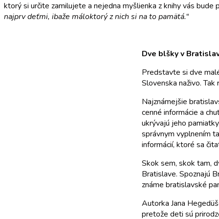
ktorý si určite zamilujete a nejedna myšlienka z knihy vás bude
najprv deťmi, ibaže máloktorý z nich si na to pamätá.“
Dve blšky v Bratisla
Predstavte si dve malé
Slovenska naživo. Tak r
Najznámejšie bratislav
cenné informácie a chu
ukrývajú jeho pamiatky
správnym vyplnením taj
informácií, ktoré sa či
Skok sem, skok tam, dv
Bratislave. Spoznajú Br
známe bratislavské pam
Autorka Jana Hegedüšov
pretože deti sú prirod