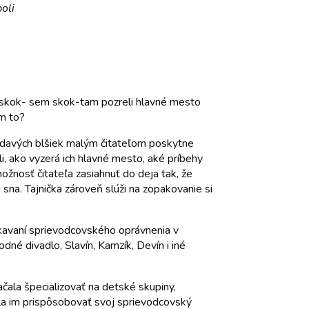
boli
i skok- sem skok-tam pozreli hlavné mesto
im to?
vedavých blšiek malým čitateľom poskytne
, ako vyzerá ich hlavné mesto, aké príbehy
ožnosť čitateľa zasiahnuť do deja tak, že
sna. Tajnička zároveň slúži na zopakovanie si
skavaní sprievodcovského oprávnenia v
dné divadlo, Slavín, Kamzík, Devín i iné
ala špecializovať na detské skupiny,
ala im prispôsobovať svoj sprievodcovský