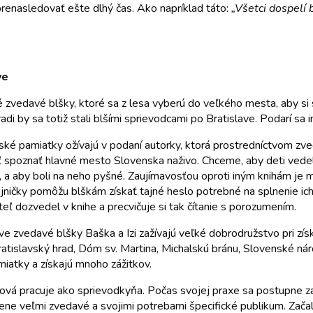
 prenasledovať ešte dlhý čas. Ako napríklad táto:
„Všetci dospelí 
ve
 zvedavé blšky, ktoré sa z lesa vyberú do veľkého mesta, aby s
adi by sa totiž stali blšími sprievodcami po Bratislave. Podarí sa 
ské pamiatky ožívajú v podaní autorky, ktorá prostredníctvom z
ť spoznať hlavné mesto Slovenska naživo. Chceme, aby deti vedeli
, a aby boli na neho pyšné. Zaujímavosťou oproti iným knihám je m
ničky pomôžu blškám získať tajné heslo potrebné na splnenie ich 
tateľ dozvedel v knihe a precvičuje si tak čítanie s porozumením.
e zvedavé blšky Baška a Izi zažívajú veľké dobrodružstvo pri zí
atislavský hrad, Dóm sv. Martina, Michalskú bránu, Slovenské náro
iatky a získajú mnoho zážitkov.
á pracuje ako sprievodkyňa. Počas svojej praxe sa postupne zač
zene veľmi zvedavé a svojimi potrebami špecifické publikum. Zač