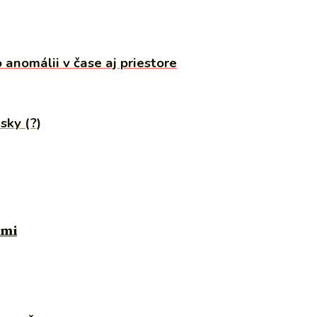
 anomálii v čase aj priestore
sky (?)
ami