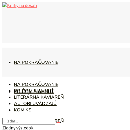
NA POKRAČOVANIE
NA POKRAČOVANIE
PO ČOM SIAHNUŤ
PO ČOM SIAHNUŤ
LITERÁRNA KAVIAREŇ
AUTORI UVÁDZAJÚ
KOMIKS
LITERÁRNA KAVIAREŇ
Žiadny výsledok