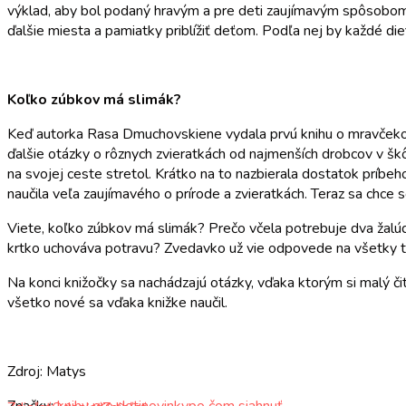
výklad, aby bol podaný hravým a pre deti zaujímavým spôsobom. J
ďalšie miesta a pamiatky priblížiť deťom. Podľa nej by každé dieť
Koľko zúbkov má slimák?
Keď autorka Rasa Dmuchovskiene vydala prvú knihu o mravček
ďalšie otázky o rôznych zvieratkách od najmenších drobcov v škôl
na svojej ceste stretol. Krátko na to nazbierala dostatok príb
naučila veľa zaujímavého o prírode a zvieratkách. Teraz sa chce
Viete, koľko zúbkov má slimák? Prečo včela potrebuje dva žalú
krtko uchováva potravu? Zvedavko už vie odpovede na všetky tiet
Na konci knižočky sa nachádzajú otázky, vďaka ktorým si malý či
všetko nové sa vďaka knižke naučil.
Zdroj: Matys
Značky:
knihy pre deti
novinky
po čom siahnuť