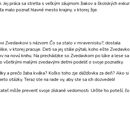
ej práca sa stretla s veľkým záujmom žiakov a školských exkurzií,
a malo poznať hlavné mesto krajiny, v ktorej žije.
ovi Zvedavkovi s názvom
Čo sa stalo v mravenisku?
, dostala
ke, v ktorej pracuje. Deti sa jej stále pýtali, koho ešte Zvedavko
ehov na novú knihu. Na prechádzke so Zvedavkom po lúke a lese sa
 so všetkými malými zvedavými deťmi podeliť o svoje poznatky.
dky a prečo žaba kváka? Koľko toho zje dážďovka za deň? Ako si
o otázky. Teraz ste na rade vy, aby ste sa ich dozvedeli!
tateľ môže preveriť svoje získané vedomosti. Určite ho poteší, čo