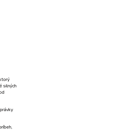
ktorý
é silných
 od
zprávky
príbeh,