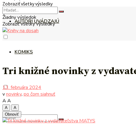
Zobraziť všetky výsledky
Žiadny výsledok
AUTORI UVÁDZAJÚ
Zobraziť všetky výsledky
KOMIKS
Tri knižné novinky z vydava
13. februára 2024
v
novinky
,
po čom siahnuť
A
A
A
A
Obnoviť