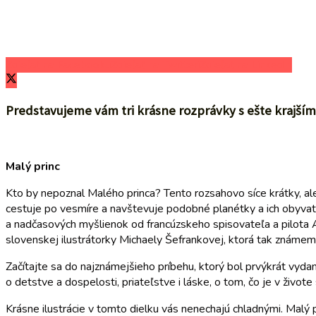
Zdieľať na Facebooku
Zdieľať na Twitteri
Zdieľať na LinkedIn
Predstavujeme vám tri krásne rozprávky s ešte krajšími
Malý princ
Kto by nepoznal Malého princa? Tento rozsahovo síce krátky, al
cestuje po vesmíre a navštevuje podobné planétky a ich obyvate
a nadčasových myšlienok od francúzskeho spisovateľa a pilota
slovenskej ilustrátorky Michaely Šefrankovej, ktorá tak známem
Začítajte sa do najznámejšieho príbehu, ktorý bol prvýkrát vydan
o detstve a dospelosti, priateľstve i láske, o tom, čo je v živote
Krásne ilustrácie v tomto dielku vás nenechajú chladnými. Malý 