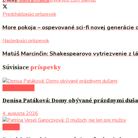
Zdieľať
Odoslať
Zdieľať
Predchádzajúci príspevok
More pokoja – ospevované sci-fi novej generácie o
Nasledujúci príspevok
Matúš Marcinčin: Shakespearovo vytriezvenie z lá
Súvisiace
príspevky
po čom siahnuť
Denisa Patáková: Domy obývané prázdnymi duš
4. augusta 2026
na tému