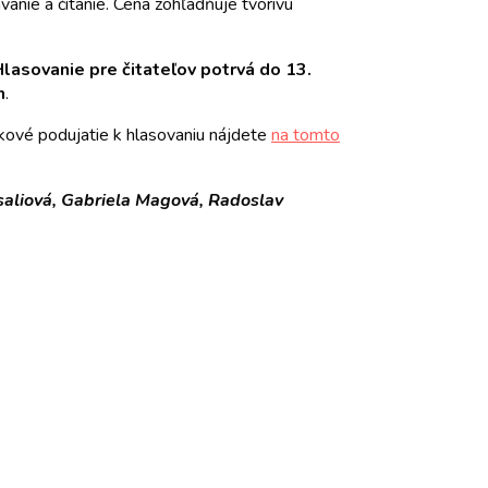
vanie a čítanie. Cena zohľadňuje tvorivú
lasovanie pre čitateľov potrvá do 13.
h
.
okové podujatie k hlasovaniu nájdete
na tomto
saliová, Gabriela Magová, Radoslav