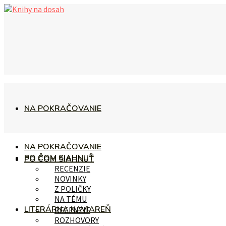
NA POKRAČOVANIE
NA POKRAČOVANIE
PO ČOM SIAHNUŤ
PO ČOM SIAHNUŤ
RECENZIE
NOVINKY
Z POLIČKY
NA TÉMU
LITERÁRNA KAVIAREŇ
RECENZIE
ROZHOVORY