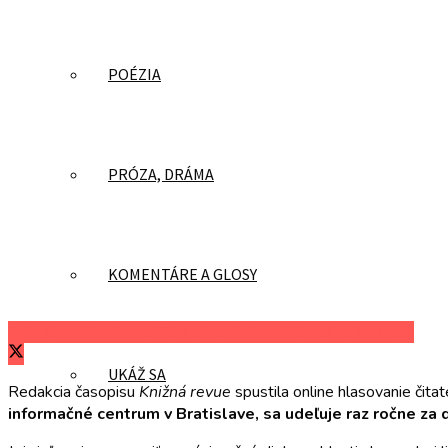
POÉZIA
PRÓZA, DRÁMA
KOMENTÁRE A GLOSY
Zdieľať na Facebooku
Zdieľať na Twitteri
Zdieľať na LinkedIn
UKÁŽ SA
Redakcia časopisu
Knižná revue
spustila online hlasovanie čit
informačné centrum v Bratislave, sa udeľuje raz ročne z