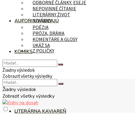
ODBORNÉ ČLÁNKY, ESEJE
NEPOVINNÉ ČÍTANIE
LITERÁRNY ŽIVOT
AUTORI UVÁDZAJÚ
NOVINKY
POÉZIA
PRÓZA, DRÁMA
KOMENTÁRE A GLOSY
UKÁŽ SA
Z POLIČKY
KOMIKS
Žiadny výsledok
Zobraziť všetky výsledky
NA TÉMU
Žiadny výsledok
Zobraziť všetky výsledky
LITERÁRNA KAVIAREŇ