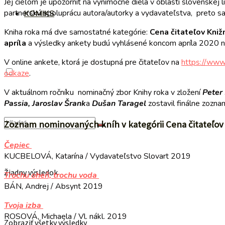
Jej cieľom je upozorniť na výnimočné diela v oblasti slovenskej l
partnerskú spoluprácu autora/autorky a vydavateľstva, preto s
KOMIKS
Kniha roka má dve samostatné kategórie:
Cena čitateľov Kniž
apríla
a výsledky ankety budú vyhlásené koncom apríla 2020 na
V online ankete, ktorá je dostupná pre čitateľov na
https://www.
odkaze
.
V aktuálnom ročníku nominačný zbor Knihy roka v zložení
Peter
Passia, Jaroslav Šrank
a
Dušan Taragel
zostavil finálne zozna
Zoznam nominovaných kníh v kategórii Cena čitateľov 
Čepiec
KUCBELOVÁ, Katarína / Vydavateľstvo Slovart 2019
Žiadny výsledok
Trochu oheň, trochu voda
BÁN, Andrej / Absynt 2019
Tvoja izba
ROSOVÁ, Michaela / Vl. nákl. 2019
Zobraziť všetky výsledky