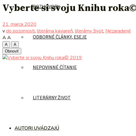
Vyberte si svoju Knihu roka©
ROZHOVORY
21. marca 2020
v
do pozornosti
,
literárna kaviareň
,
literárny život
,
Nezaradené
ODBORNÉ ČLÁNKY, ESEJE
A
A
A
A
Obnoviť
NEPOVINNÉ ČÍTANIE
LITERÁRNY ŽIVOT
AUTORI UVÁDZAJÚ