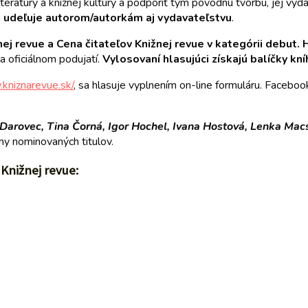
iteratúry a knižnej kultúry a podporiť tým pôvodnú tvorbu, jej vydá
a
udeľuje autorom/autorkám aj vydavateľstvu
.
nej revue a Cena čitateľov Knižnej revue v kategórii debut.
H
 oficiálnom podujatí.
Vylosovaní hlasujúci získajú balíčky kní
kniznarevue.sk/
, sa hlasuje vyplnením on-line formuláru. Facebo
 Darovec, Tina Čorná, Igor Hochel, Ivana Hostová, Lenka Mac
my nominovaných titulov.
Knižnej revue: