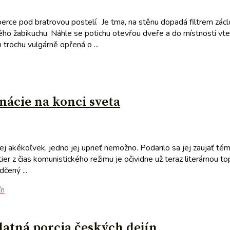
rce pod bratrovou postelí. Je tma, na stěnu dopadá filtrem záclon
ého žabikuchu. Náhle se potichu otevřou dveře a do místnosti vte
 trochu vulgárně opřená o ...
nácie na konci sveta
j akékoľvek, jedno jej uprieť nemožno. Podarilo sa jej zaujať tém
er z čias komunistického režimu je očividne už teraz literárnou t
čený ...
datná porcia českých dejín