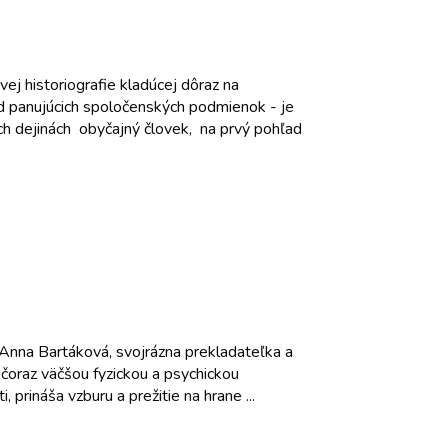
ej historiografie kladúcej dôraz na
 od panujúcich spoločenských podmienok - je
ych dejinách obyčajný človek, na prvý pohľad
Anna Bartáková, svojrázna prekladateľka a
 čoraz väčšou fyzickou a psychickou
prináša vzburu a prežitie na hrane ...