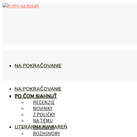
NA POKRAČOVANIE
NA POKRAČOVANIE
PO ČOM SIAHNUŤ
PO ČOM SIAHNUŤ
RECENZIE
NOVINKY
Z POLIČKY
NA TÉMU
LITERÁRNA KAVIAREŇ
RECENZIE
ROZHOVORY