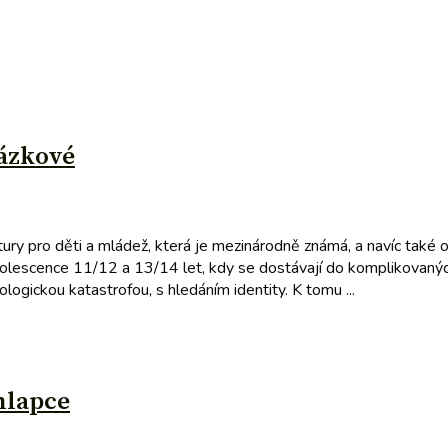
ázkové
ury pro děti a mládež, která je mezinárodně známá, a navíc také o
dolescence 11/12 a 13/14 let, kdy se dostávají do komplikovaných
ogickou katastrofou, s hledáním identity. K tomu ...
chlapce