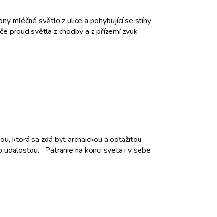
y mléčné světlo z ulice a pohybující se stíny
če proud světla z chodby a z přízemí zvuk
ou, ktorá sa zdá byť archaickou a odťažitou
op udalosťou. Pátranie na konci sveta i v sebe