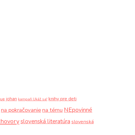
knihy pre deti
johan
que
kampaň Ukáž sa!
NEpovinné
na pokračovanie
na tému
zhovory
slovenská literatúra
slovenská