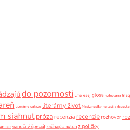
do pozornosti
ádzajú
glosa
Ina
Ema
esej
hodnotenia
iareň
literárny život
literárne súťaže
Medziriadky
najlepšia desiatka
m siahnuť
próza
recenzie
recenzia
ro
rozhovor
z poličky
vianočný špeciál
začínajúci autori
ianoce