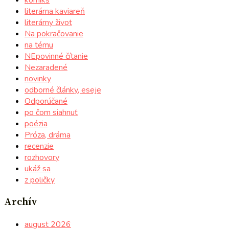
literárna kaviareň
literárny život
Na pokračovanie
na tému
NEpovinné čítanie
Nezaradené
novinky
odborné články, eseje
Odporúčané
po čom siahnuť
poézia
Próza, dráma
recenzie
rozhovory
ukáž sa
z poličky
Archív
august 2026