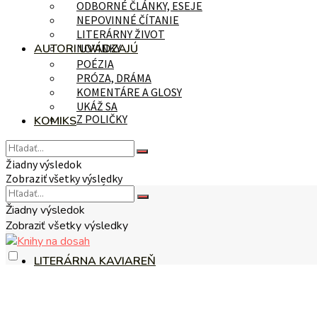
ODBORNÉ ČLÁNKY, ESEJE
NEPOVINNÉ ČÍTANIE
LITERÁRNY ŽIVOT
AUTORI UVÁDZAJÚ
NOVINKY
POÉZIA
PRÓZA, DRÁMA
KOMENTÁRE A GLOSY
UKÁŽ SA
Z POLIČKY
KOMIKS
Žiadny výsledok
Zobraziť všetky výsledky
NA TÉMU
Žiadny výsledok
Zobraziť všetky výsledky
LITERÁRNA KAVIAREŇ