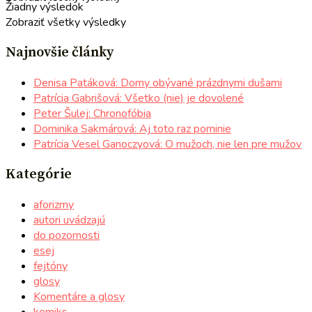
Žiadny výsledok
Zobraziť všetky výsledky
Najnovšie články
Denisa Patáková: Domy obývané prázdnymi dušami
Patrícia Gabrišová: Všetko (nie) je dovolené
Peter Šulej: Chronofóbia
Dominika Sakmárová: Aj toto raz pominie
Patrícia Vesel Ganoczyová: O mužoch, nie len pre mužov
Kategórie
aforizmy
autori uvádzajú
do pozornosti
esej
fejtóny
glosy
Komentáre a glosy
komiks