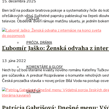
15. decembra 2025
Ben leží na podlaze bratrova pokoje a systematicky řeže do kobe
ořešákových větví. Světelné paprsky pableskují na čepeli dlouh
POÉZIA
televize. Obdélník dveří rámuje matčinu siluetu, je jedním bokem
do pozornosti
PRÓZA, DRÁMA
Ľubomír Jaško: Ženská odvaha z inter
13. júna 2022
KOMENTÁRE A GLOSY
Nech by už boli literárne kvality nového románu Kateřiny Tučkove
pre súčasníka. A predsa! Rozprávanie o komunite rehoľných sesti
Česká prozaička stavila v novej próze Bílá Voda na postup osved
UKÁŽ SA
literárna kaviareň
Patrícia Gabrišová: Dnešné menu: Vý