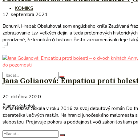
KOMIKS
17. septembra 2021
Bohumil Hrabal: Obsluhoval som anglického kráľa Zaužívaná fráz
zobrazovanie tzv. veľkých dejín, a teda prelomových historický
prirodzené, že kronikári či historici často zaznamenávali deje 
...
do pozornosti
Jana Golianová: Empatiou proti boles
20. októbra 2020
Žiadny výsledok
Anna Bolavá získala v roku 2016 za svoj debutový román Do tmy
zberateľka liečivých rastlín. Na hranici juhočeského malomesta 
slabosťou. Prejavuje pokoru a poddajnosť voči zákonitostiam príro
Zobraziť všetky výsledky