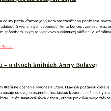
a dejiny patria víťazom je výsledkom tradičného ponímania svetov
ch udalostí či významných osobností. Tento koncept závisel neraz
takým spôsobom, akým to vyhovovalo vládnucej väčšine. V oficiáln
ti – o dvoch knihách Anny Bolavej
 literárne ocenenie Magnesia Litera. Hlavnou postavou diela je 
sa pasuje so svojou osamelosťou, láskou k zberu a sušeniu bylín a
dy. Lenže fanatická láska k zberu, ktorou prekrýva svoje ťažkosti, 