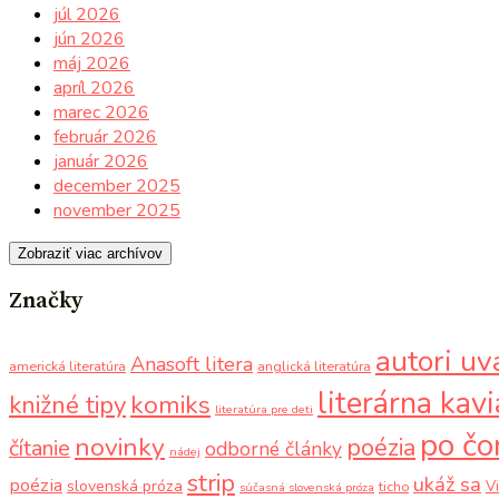
júl 2026
jún 2026
máj 2026
apríl 2026
marec 2026
február 2026
január 2026
december 2025
november 2025
Zobraziť viac archívov
Značky
autori uv
Anasoft litera
americká literatúra
anglická literatúra
literárna kav
komiks
knižné tipy
literatúra pre deti
po čo
novinky
poézia
čítanie
odborné články
nádej
strip
ukáž sa
poézia
slovenská próza
V
ticho
súčasná slovenská próza