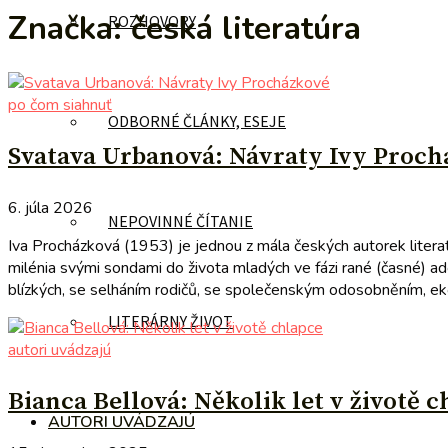
Značka:
česká literatúra
ROZHOVORY
po čom siahnuť
ODBORNÉ ČLÁNKY, ESEJE
Svatava Urbanová: Návraty Ivy Proch
6. júla 2026
NEPOVINNÉ ČÍTANIE
Iva Procházková (1953) je jednou z mála českých autorek literat
milénia svými sondami do života mladých ve fázi rané (časné) a
blízkých, se selháním rodičů, se společenským odosobněním, ekol
LITERÁRNY ŽIVOT
autori uvádzajú
Bianca Bellová: Několik let v životě 
AUTORI UVÁDZAJÚ