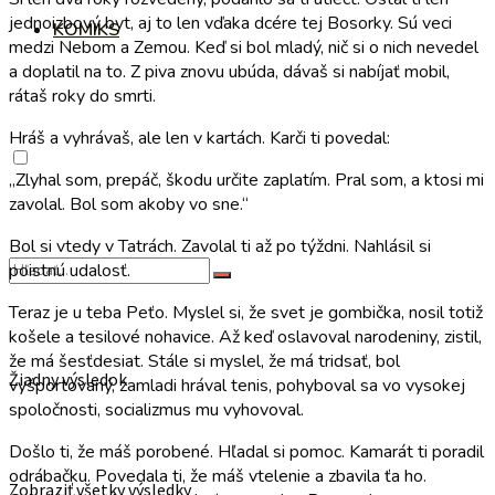
jednoizbový byt, aj to len vďaka dcére tej Bosorky. Sú veci
KOMIKS
medzi Nebom a Zemou. Keď si bol mladý, nič si o nich nevedel
a doplatil na to. Z piva znovu ubúda, dávaš si nabíjať mobil,
rátaš roky do smrti.
Hráš a vyhrávaš, ale len v kartách. Karči ti povedal:
„Zlyhal som, prepáč, škodu určite zaplatím. Pral som, a ktosi mi
zavolal. Bol som akoby vo sne.“
Bol si vtedy v Tatrách. Zavolal ti až po týždni. Nahlásil si
poistnú udalosť.
Teraz je u teba Peťo. Myslel si, že svet je gombička, nosil totiž
košele a tesilové nohavice. Až keď oslavoval narodeniny, zistil,
že má šesťdesiat. Stále si myslel, že má tridsať, bol
Žiadny výsledok
vyšportovaný, zamladi hrával tenis, pohyboval sa vo vysokej
spoločnosti, socializmus mu vyhovoval.
Došlo ti, že máš porobené. Hľadal si pomoc. Kamarát ti poradil
odrábačku. Povedala ti, že máš vtelenie a zbavila ťa ho.
Zobraziť všetky výsledky