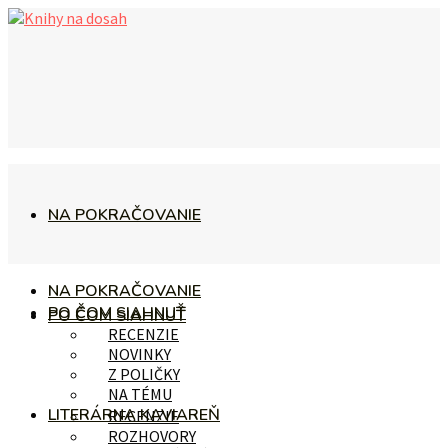
NA POKRAČOVANIE
NA POKRAČOVANIE
PO ČOM SIAHNUŤ
PO ČOM SIAHNUŤ
RECENZIE
NOVINKY
Z POLIČKY
NA TÉMU
LITERÁRNA KAVIAREŇ
RECENZIE
ROZHOVORY