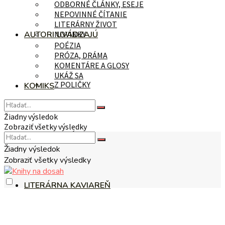
ODBORNÉ ČLÁNKY, ESEJE
NEPOVINNÉ ČÍTANIE
LITERÁRNY ŽIVOT
AUTORI UVÁDZAJÚ
NOVINKY
POÉZIA
PRÓZA, DRÁMA
KOMENTÁRE A GLOSY
UKÁŽ SA
Z POLIČKY
KOMIKS
Žiadny výsledok
Zobraziť všetky výsledky
NA TÉMU
Žiadny výsledok
Zobraziť všetky výsledky
LITERÁRNA KAVIAREŇ