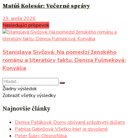
Matúš Kolesár: Večerné správy
29. apríla 2026
Nasledujúci príspevok
Stanislava Sivčová: Na pomedzí ženského
románu a literatúry faktu. Denisa Fulmeková:
Konvália
Žiadny výsledok
Zobraziť všetky výsledky
Najnovšie články
Denisa Patáková: Domy obývané prázdnymi dušami
Patrícia Gabrišová: Všetko (nie) je dovolené
Peter Šulej: Chronofóbia