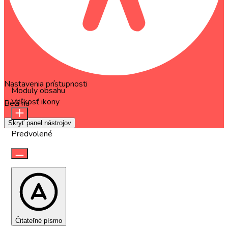
Nastavenia prístupnosti
Moduly obsahu
Veľkosť ikony
Beží na
OneTap
Skryť panel nástrojov
Predvolené
Čitateľné písmo