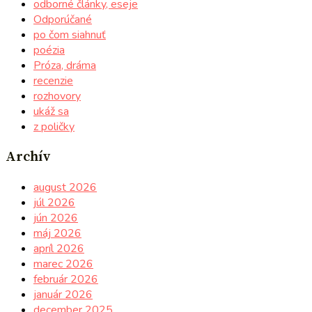
odborné články, eseje
Odporúčané
po čom siahnuť
poézia
Próza, dráma
recenzie
rozhovory
ukáž sa
z poličky
Archív
august 2026
júl 2026
jún 2026
máj 2026
apríl 2026
marec 2026
február 2026
január 2026
december 2025