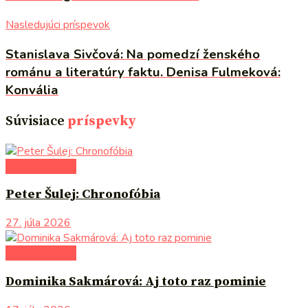
Nasledujúci príspevok
Stanislava Sivčová: Na pomedzí ženského
románu a literatúry faktu. Denisa Fulmeková:
Konvália
Súvisiace
príspevky
autori uvádzajú
Peter Šulej: Chronofóbia
27. júla 2026
autori uvádzajú
Dominika Sakmárová: Aj toto raz pominie