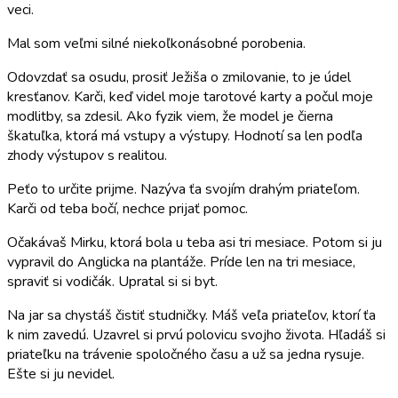
veci.
Mal som veľmi silné niekoľkonásobné porobenia.
Odovzdať sa osudu, prosiť Ježiša o zmilovanie, to je údel
kresťanov. Karči, keď videl moje tarotové karty a počul moje
modlitby, sa zdesil. Ako fyzik viem, že model je čierna
škatuľka, ktorá má vstupy a výstupy. Hodnotí sa len podľa
zhody výstupov s realitou.
Peťo to určite prijme. Nazýva ťa svojím drahým priateľom.
Karči od teba bočí, nechce prijať pomoc.
Očakávaš Mirku, ktorá bola u teba asi tri mesiace. Potom si ju
vypravil do Anglicka na plantáže. Príde len na tri mesiace,
spraviť si vodičák. Upratal si si byt.
Na jar sa chystáš čistiť studničky. Máš veľa priateľov, ktorí ťa
k nim zavedú. Uzavrel si prvú polovicu svojho života. Hľadáš si
priateľku na trávenie spoločného času a už sa jedna rysuje.
Ešte si ju nevidel.