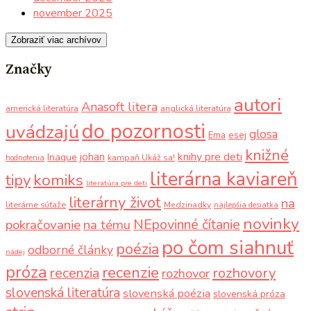
november 2025
Zobraziť viac archívov
Značky
autori
Anasoft litera
americká literatúra
anglická literatúra
do pozornosti
uvádzajú
glosa
Ema
esej
knižné
knihy pre deti
johan
Inaque
kampaň Ukáž sa!
hodnotenia
literárna kaviareň
komiks
tipy
literatúra pre deti
literárny život
na
literárne súťaže
Medziriadky
najlepšia desiatka
novinky
NEpovinné čítanie
pokračovanie
na tému
po čom siahnuť
poézia
odborné články
nádej
próza
recenzie
recenzia
rozhovory
rozhovor
slovenská literatúra
slovenská poézia
slovenská próza