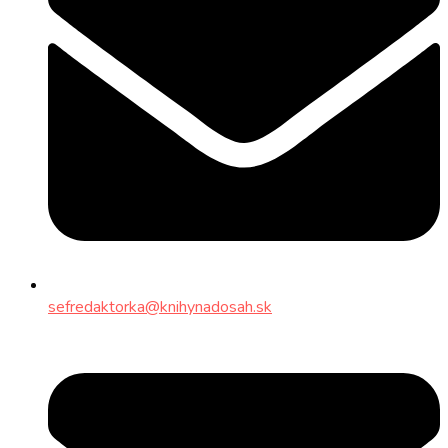
sefredaktorka@knihynadosah.sk