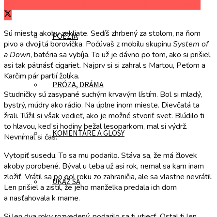
Zdieľať na Facebooku
Zdieľať na Twitteri
Zdieľať na LinkedIn
Sú miesta akoby zakliate. Sedíš zhrbený za stolom, na ňom
POÉZIA
pivo a dvojitá borovička. Počúvaš z mobilu skupinu
System of
a Down
, batéria sa vybíja. To už je dávno po tom, ako si prišiel,
asi tak pätnásť cigariet. Najprv si si zahral s Martou, Peťom a
Karčim pár partií žolíka.
PRÓZA, DRÁMA
Studničky sú zasypané suchým krvavým lístím. Bol si mladý,
bystrý, múdry ako rádio. Na úplne inom mieste. Dievčatá ťa
žrali. Túžil si však vedieť, ako je možné stvoriť svet. Blúdilo ti
to hlavou, keď si hodiny bežal lesoparkom, mal si výdrž.
KOMENTÁRE A GLOSY
Nevnímal si čas.
Vytopiť susedu. To sa mu podarilo. Stáva sa, že má človek
akoby porobené. Býval u teba už asi rok, nemal sa kam inam
zložiť. Vrátil sa po pol roku zo zahraničia, ale sa vlastne nevrátil.
UKÁŽ SA
Len prišiel a zistil, že jeho manželka predala ich dom
a nasťahovala k mame.
Si len dva roky rozvedený, podarilo sa ti utiecť. Ostal ti len