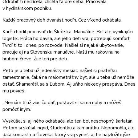
Odrobiť ti nechcela, chcela ťa pre seba. Pracovala
v hydinárskom podniku.
Každý pracovný deň dvanásť hodín. Cez víkend odrábala.
Karči chodil pracovať do Škótska. Manuálne. Bol ale vynikajúci
logistik. Práca ho bavila, ale jeho deti vraj potrebujú komfort.
Tvrdí ti to i dnes, po rozvode. Našiel si nejaké ubytovanie,
pracuje aj na Slovensku manuálne. Našli mu rakovinu na
hrubom čreve. Žije len pre deti.
Peťo je u teba už jedenásty mesiac, našiel si priateľku,
zamestnanie, čaká na malometrážny byt, ale u teba už nemôže
ostať. Skamarátil sa s Ľubom. Aj uňho niekedy prespáva. Dnes
mu povieš:
„Nemám ti už viac čo dať, postavil si sa na nohy a môžeš
pomôcť iným.“
Vyskúšal si aj iného odrábača, ale ten bol neschopný, šarlatán.
Potom si skúsil Ingrid, študentku a kamarátku. Nepomohla, ale
dala kontakt na človeka, ktorý vraj vyrieši aj tie najzložitejšie