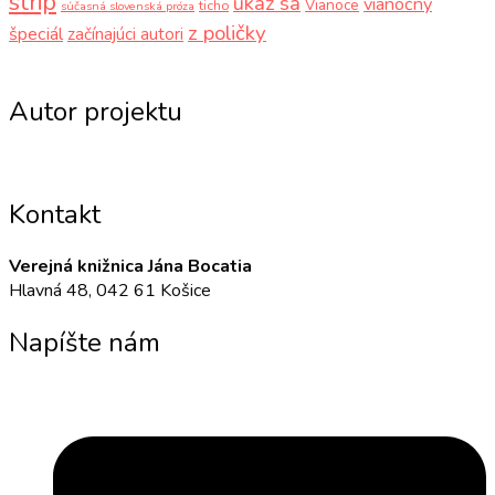
strip
ukáž sa
vianočný
Vianoce
ticho
súčasná slovenská próza
z poličky
špeciál
začínajúci autori
Autor projektu
Kontakt
Verejná knižnica Jána Bocatia
Hlavná 48, 042 61 Košice
Napíšte nám