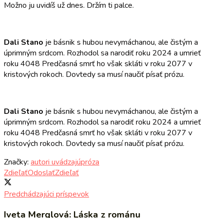
Možno ju uvidíš už dnes. Držím ti palce.
Dali Stano
je básnik s hubou nevymáchanou, ale čistým a
úprimným srdcom. Rozhodol sa narodiť roku 2024 a umrieť
roku 4048 Predčasná smrť ho však skláti v roku 2077 v
kristových rokoch. Dovtedy sa musí naučiť písať prózu.
Dali Stano
je básnik s hubou nevymáchanou, ale čistým a
úprimným srdcom. Rozhodol sa narodiť roku 2024 a umrieť
roku 4048 Predčasná smrť ho však skláti v roku 2077 v
kristových rokoch. Dovtedy sa musí naučiť písať prózu.
Značky:
autori uvádzajú
próza
Zdieľať
Odoslať
Zdieľať
Predchádzajúci príspevok
Iveta Merglová: Láska z románu