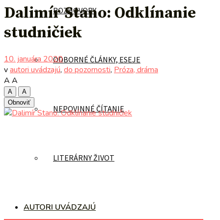
Dalimír Stano: Odklínanie
ROZHOVORY
studničiek
10. januára 2020
ODBORNÉ ČLÁNKY, ESEJE
v
autori uvádzajú
,
do pozornosti
,
Próza, dráma
A
A
A
A
Obnoviť
NEPOVINNÉ ČÍTANIE
LITERÁRNY ŽIVOT
AUTORI UVÁDZAJÚ