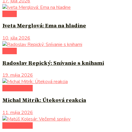
17. júla 2026
komiks
Iveta Merglová: Ema na hladine
10. júla 2026
komiks
Radoslav Repický: Snívanie s knihami
19. mája 2026
autori uvádzajú
Michal Mitrík: Úteková reakcia
11. mája 2026
autori uvádzajú