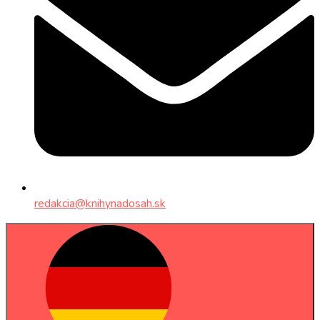
redakcia@knihynadosah.sk