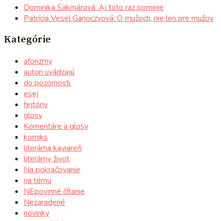
Dominika Sakmárová: Aj toto raz pominie
Patrícia Vesel Ganoczyová: O mužoch, nie len pre mužov
Kategórie
aforizmy
autori uvádzajú
do pozornosti
esej
fejtóny
glosy
Komentáre a glosy
komiks
literárna kaviareň
literárny život
Na pokračovanie
na tému
NEpovinné čítanie
Nezaradené
novinky