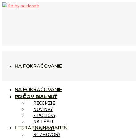
NA POKRAČOVANIE
NA POKRAČOVANIE
PO ČOM SIAHNUŤ
PO ČOM SIAHNUŤ
RECENZIE
NOVINKY
Z POLIČKY
NA TÉMU
LITERÁRNA KAVIAREŇ
RECENZIE
ROZHOVORY