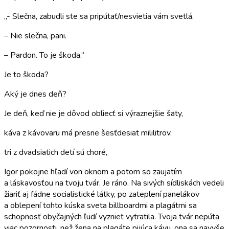
„- Slečna, zabudli ste sa pripútať/nesvietia vám svetlá.
– Nie slečna, pani.
– Pardon. To je škoda.“
Je to škoda?
Aký je dnes deň?
Je deň, keď nie je dôvod obliecť si výraznejšie šaty,
káva z kávovaru má presne šesťdesiat mililitrov,
tri z dvadsiatich detí sú choré,
Igor pokojne hľadí von oknom a potom so zaujatím
a láskavosťou na tvoju tvár. Je ráno. Na sivých sídliskách vedeli
žiariť aj fádne socialistické látky, po zateplení panelákov
a oblepení tohto kúska sveta billboardmi a plagátmi sa
schopnosť obyčajných ľudí vyznieť vytratila. Tvoja tvár nepúta
viac pozornosti, než žena na plagáte pijúca kávu, ona sa navyše