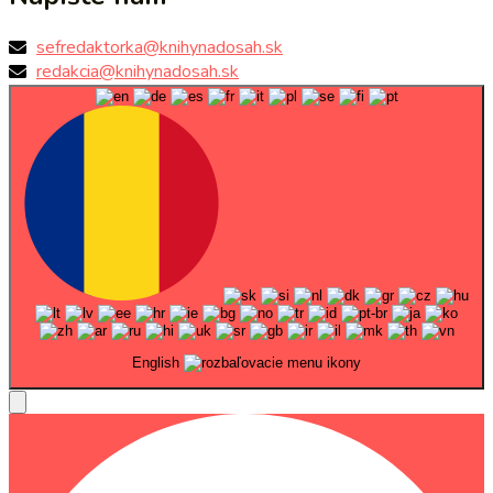
sefredaktorka@knihynadosah.sk
redakcia@knihynadosah.sk
English