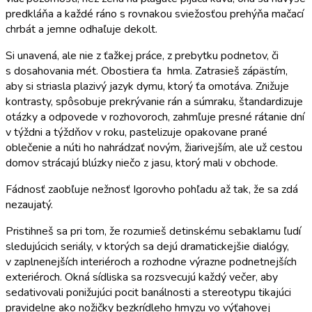
predkláňa a každé ráno s rovnakou sviežosťou prehýňa mačací
chrbát a jemne odhaľuje dekolt.
Si unavená, ale nie z ťažkej práce, z prebytku podnetov, či
s dosahovania mét. Obostiera ťa hmla. Zatrasieš zápästím,
aby si striasla plazivý jazyk dymu, ktorý ťa omotáva. Znižuje
kontrasty, spôsobuje prekrývanie rán a súmraku, štandardizuje
otázky a odpovede v rozhovoroch, zahmľuje presné rátanie dní
v týždni a týždňov v roku, pastelizuje opakovane prané
oblečenie a núti ho nahrádzať novým, žiarivejším, ale už cestou
domov strácajú blúzky niečo z jasu, ktorý mali v obchode.
Fádnosť zaobľuje nežnosť Igorovho pohľadu až tak, že sa zdá
nezaujatý.
Pristihneš sa pri tom, že rozumieš detinskému sebaklamu ľudí
sledujúcich seriály, v ktorých sa dejú dramatickejšie dialógy,
v zaplnenejších interiéroch a rozhodne výrazne podnetnejších
exteriéroch. Okná sídliska sa rozsvecujú každý večer, aby
sedativovali ponižujúci pocit banálnosti a stereotypu tikajúci
pravidelne ako nožičky bezkrídleho hmyzu vo výťahovej