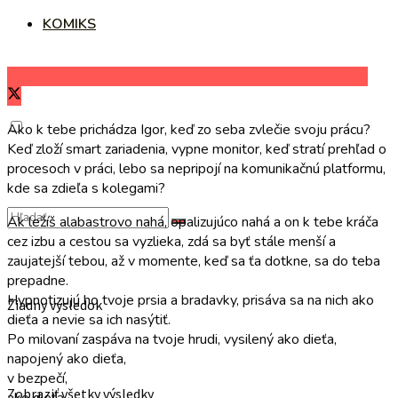
KOMIKS
Zdieľať na Facebooku
Zdieľať na Twitteri
Zdieľať na LinkedIn
Ako k tebe prichádza Igor, keď zo seba zvlečie svoju prácu?
Keď zloží smart zariadenia, vypne monitor, keď stratí prehľad o
procesoch v práci, lebo sa nepripojí na komunikačnú platformu,
kde sa zdieľa s kolegami?
Ak ležíš alabastrovo nahá, opalizujúco nahá a on k tebe kráča
cez izbu a cestou sa vyzlieka, zdá sa byť stále menší a
zaujatejší tebou, až v momente, keď sa ťa dotkne, sa do teba
prepadne.
Hypnotizujú ho tvoje prsia a bradavky, prisáva sa na nich ako
Žiadny výsledok
dieťa a nevie sa ich nasýtiť.
Po milovaní zaspáva na tvoje hrudi, vysilený ako dieťa,
napojený ako dieťa,
v bezpečí,
Zobraziť všetky výsledky
ako dieťa.