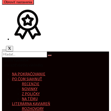
Obnoviť nastavenia
Žiadny výsledok
Zobraziť všetky výsledky
NA POKRAČOVANIE
PO ČOM SIAHNUŤ
RECENZIE
NOVINKY
Z POLIČKY
NA TÉMU
LITERÁRNA KAVIAREŇ
ROZHOVORY