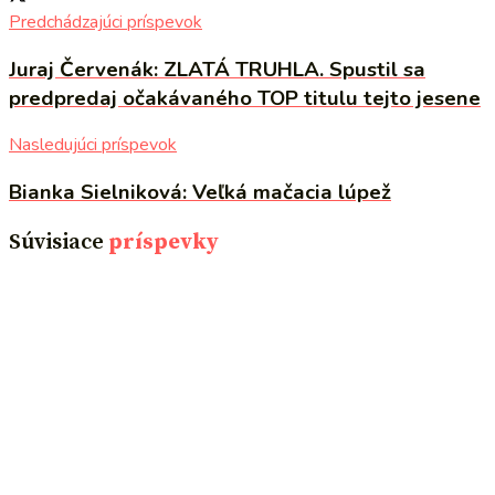
Predchádzajúci príspevok
Juraj Červenák: ZLATÁ TRUHLA. Spustil sa
predpredaj očakávaného TOP titulu tejto jesene
Nasledujúci príspevok
Bianka Sielniková: Veľká mačacia lúpež
Súvisiace
príspevky