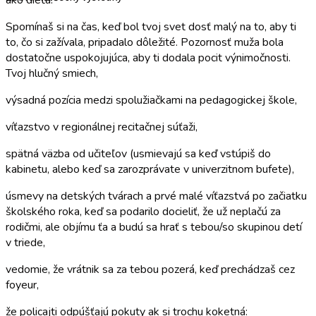
Spomínaš si na čas, keď bol tvoj svet dosť malý na to, aby ti
to, čo si zažívala, pripadalo dôležité. Pozornosť muža bola
dostatočne uspokojujúca, aby ti dodala pocit výnimočnosti.
Tvoj hlučný smiech,
výsadná pozícia medzi spolužiačkami na pedagogickej škole,
víťazstvo v regionálnej recitačnej súťaži,
spätná väzba od učiteľov (usmievajú sa keď vstúpiš do
kabinetu, alebo keď sa zarozprávate v univerzitnom bufete),
úsmevy na detských tvárach a prvé malé víťazstvá po začiatku
školského roka, keď sa podarilo docieliť, že už neplačú za
rodičmi, ale objímu ťa a budú sa hrať s tebou/so skupinou detí
v triede,
vedomie, že vrátnik sa za tebou pozerá, keď prechádzaš cez
foyeur,
že policajti odpúšťajú pokuty ak si trochu koketná: