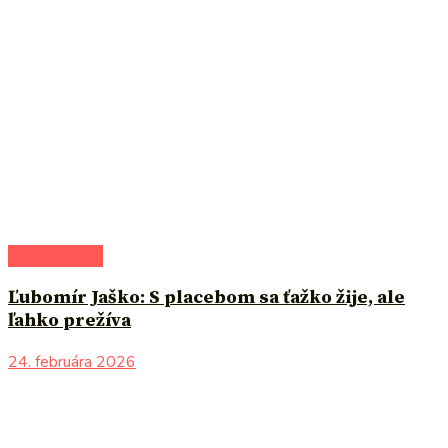
do pozornosti
Ľubomír Jaško: S placebom sa ťažko žije, ale
ľahko prežíva
24. februára 2026