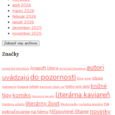
apríl 2026
marec 2026
február 2026
január 2026
december 2025
november 2025
Zobraziť viac archívov
Značky
autori
Anasoft litera
americká literatúra
anglická literatúra
do pozornosti
uvádzajú
glosa
Ema
esej
knižné
knihy pre deti
johan
Inaque
kampaň Ukáž sa!
hodnotenia
literárna kaviareň
komiks
tipy
literatúra pre deti
literárny život
na
literárne súťaže
Medziriadky
najlepšia desiatka
novinky
NEpovinné čítanie
pokračovanie
na tému