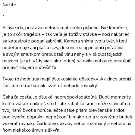
šachte.
*
Si hviezda, postava melodramatického príbehu. Nie komédie,
je to skôr tragédia – tak veľa je totiž v stávke – hoci nakoniec
sa katastrofe podarí zabrániť. Kamera sníma tvoju tvár, ktorú
nedeformuje ani plač a slzy, dokonca si aj pri plači príťažlivá
a svojím smútkom prebúdzaš vlnu nehy a v okolostojacich
mužoch (je ich vždy viac, ako jeden) sa dvíha nutkanie pristúpiť,
prejaviť záujem a utešiť ťa.
Tvoje rozhodnutia majú ďalekosiahle dôsledky. Ak dnes urobíš
čosi len o trochu inak, svet už nebude rovnaký.
Čaká ťa cesta. Je ďaleká, nepredpokladateľná. Budú momenty,
keď o vlások unikneš smrti, ale zatiaľ čo smrť môže siahnuť na
tvoj nahý život a horúce, ešte stále priam dievčenské srdce
pod kyprím poprsím, nepoškodí ti make-up a v kostýme budeš
vyzerať rovnako žiadostivo, akoby nebol roztrhaný a nebolo na
ňom niekoľko šmúh a škvŕn.