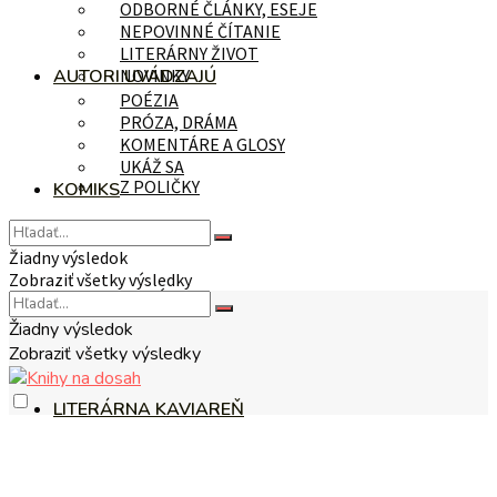
ODBORNÉ ČLÁNKY, ESEJE
NEPOVINNÉ ČÍTANIE
LITERÁRNY ŽIVOT
AUTORI UVÁDZAJÚ
NOVINKY
POÉZIA
PRÓZA, DRÁMA
KOMENTÁRE A GLOSY
UKÁŽ SA
Z POLIČKY
KOMIKS
Žiadny výsledok
Zobraziť všetky výsledky
NA TÉMU
Žiadny výsledok
Zobraziť všetky výsledky
LITERÁRNA KAVIAREŇ