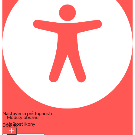
Nastavenia prístupnosti
Moduly obsahu
Veľkosť ikony
Beží na
OneTap