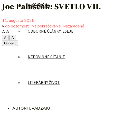
Joe Palaščák: SVETLO VII.
ROZHOVORY
11. augusta 2025
v
do pozornosti
,
Na pokračovanie
,
Nezaradené
ODBORNÉ ČLÁNKY, ESEJE
A
A
A
A
Obnoviť
NEPOVINNÉ ČÍTANIE
LITERÁRNY ŽIVOT
AUTORI UVÁDZAJÚ