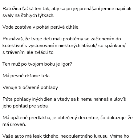
Batožina ťažká len tak, aby sa pri jej prenášaní jemne napínali
svaly na štíhlych lýtkach.
Voda zostáva v pohári perlivá dlhšie.
Priznávaš, že tvoje deti mali problémy so začlenením do
kolektívu/ s vyslovovaním niektorých hlások/ so spánkom/
s trávením, ale zvládli to.
Ten muž po tvojom boku je Igor?
Má pevné držanie tela.
Venuje ti očarené pohľady.
Púta pohľady iných žien a vtedy sa k nemu nahneš a ulovíš
jeho pohľad pre seba.
Má opálené predlaktia, je oblečený decentne, čo dokazuje, že
má úroveň.
Vaše auto má lesk tichého, neopulentného luxusu. Vníma ho