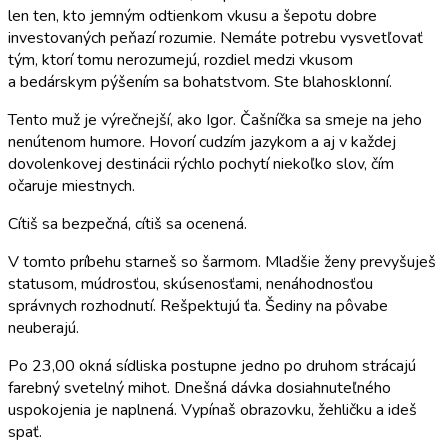
len ten, kto jemným odtienkom vkusu a šepotu dobre
investovaných peňazí rozumie. Nemáte potrebu vysvetľovať
tým, ktorí tomu nerozumejú, rozdiel medzi vkusom
a bedárskym pýšením sa bohatstvom. Ste blahosklonní.
Tento muž je výrečnejší, ako Igor. Čašníčka sa smeje na jeho
nenútenom humore. Hovorí cudzím jazykom a aj v každej
dovolenkovej destinácii rýchlo pochytí niekoľko slov, čím
očaruje miestnych.
Cítiš sa bezpečná, cítiš sa ocenená.
V tomto príbehu starneš so šarmom. Mladšie ženy prevyšuješ
statusom, múdrosťou, skúsenosťami, nenáhodnosťou
správnych rozhodnutí. Rešpektujú ťa. Šediny na pôvabe
neuberajú.
Po 23,00 okná sídliska postupne jedno po druhom strácajú
farebný svetelný mihot. Dnešná dávka dosiahnuteľného
uspokojenia je naplnená. Vypínaš obrazovku, žehličku a ideš
spať.