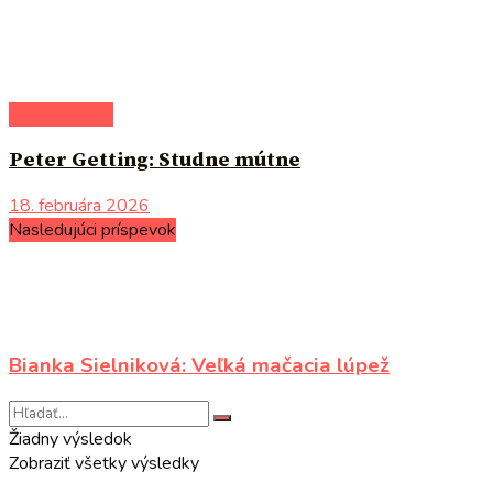
do pozornosti
Peter Getting: Studne mútne
18. februára 2026
Nasledujúci príspevok
Bianka Sielniková: Veľká mačacia lúpež
Žiadny výsledok
Zobraziť všetky výsledky