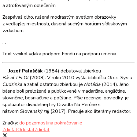
a atrofovaným oblečením.
Zaspávaš dlho, rušená modrastým svetlom obrazovky
z vedľajšej miestnosti, dusená suchým horúcim sídliskovým
vzduchom.
…
Text vznikol vďaka podpore Fondu na podporu umenia.
Jozef Palaščák
(1984) debutoval zbierkou
Básní
TELOI
(2009). V roku 2010 vyšla bibliofília
Otec, Syn a
Cudzinka
a zatiaľ ostatnou zbierkou je
Notácia
(2014). Jeho
básne boli preložené a publikované v maďarčine, angličtine,
slovinčine, bosniačtine a poľštine. Píše recenzie, poviedky, je
spoluautor divadelnej hry Divadla Na Peróne s
názvom
Slovenský raj
(2017). Pracuje ako literárny redaktor.
Značky:
do pozornosti
na pokračovanie
Zdieľať
Odoslať
Zdieľať