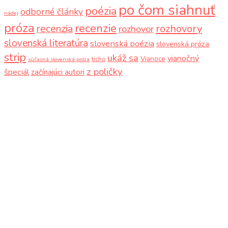
po čom siahnuť
poézia
odborné články
nádej
próza
recenzie
recenzia
rozhovory
rozhovor
slovenská literatúra
slovenská poézia
slovenská próza
strip
ukáž sa
vianočný
Vianoce
ticho
súčasná slovenská próza
z poličky
špeciál
začínajúci autori