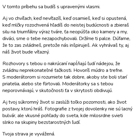
V tomto príbehu sa budíš s upravenými vlasmi.
Aj vo chvíľach, keď nevíťazíš, keď osamieš, keď si opustená,
keď mlčky rozochvená hľadíš do neistej budúcnosti a zbieraš
silu na triumfálny výraz tváre, ťa neopúšťa oko kamery a my,
diváci, sme o tebe nezapochybovali. Držíme ti palce. Dúfame,
že to zas zvládneš, pretože nás inšpiruješ. Ak vyhrávaš ty, aj
náš život bude víťazný.
Rozhovory s tebou o nakrúcaní napĺňajú ľudí nádejou, že
zvládnu neprekonateľné ťažkosti. Hovoríš múdro a trefne.
S moderátorom si rozumiete tak dobre, akoby ste boli starí
priatelia, alebo ste flirtovali. Moderátorky sa s tebou
neporovnávajú, v skutočnosti ťa v skrytosti obdivujú.
Aj tvoj súkromný život si zaslúži toľko pozornosti, ako život
postavy, ktorú hráš. Fotografie z tvojej dovolenky nie sú lacný
bulvár, ale vkusné pohľady do sveta, kde milosrdne svieti
slnko na skupiny bezstarostných ľudí.
Tvoja strava je vyvážená.