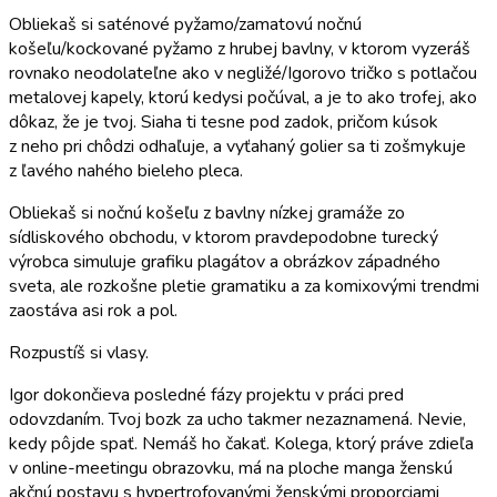
Obliekaš si saténové pyžamo/zamatovú nočnú
košeľu/kockované pyžamo z hrubej bavlny, v ktorom vyzeráš
rovnako neodolateľne ako v negližé/Igorovo tričko s potlačou
metalovej kapely, ktorú kedysi počúval, a je to ako trofej, ako
dôkaz, že je tvoj. Siaha ti tesne pod zadok, pričom kúsok
z neho pri chôdzi odhaľuje, a vyťahaný golier sa ti zošmykuje
z ľavého nahého bieleho pleca.
Obliekaš si nočnú košeľu z bavlny nízkej gramáže zo
sídliskového obchodu, v ktorom pravdepodobne turecký
výrobca simuluje grafiku plagátov a obrázkov západného
sveta, ale rozkošne pletie gramatiku a za komixovými trendmi
zaostáva asi rok a pol.
Rozpustíš si vlasy.
Igor dokončieva posledné fázy projektu v práci pred
odovzdaním. Tvoj bozk za ucho takmer nezaznamená. Nevie,
kedy pôjde spať. Nemáš ho čakať. Kolega, ktorý práve zdieľa
v online-meetingu obrazovku, má na ploche manga ženskú
akčnú postavu s hypertrofovanými ženskými proporciami