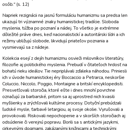
osôb.“
(s. 12)
Napriek rezignácii na jasnú formuláciu humanizmu sa predsa len
ukazujú tri významné znaky humanistickej tradície. Sloboda
myslenia, túžba po poznaní a nádej. To všetko je extrémne
dôležité práve dnes, keď nacionalistickí a autoritárski lídri a ich
režimy ubližujú slobode, likvidujú priateľov poznania a
vysmievajú sa z nádeje.
Kolekcia esejí z dejín humanizmu osvieži milovníkov literatúry,
filozofie aj politického myslenia. Prebudí v čitateľoch hrdosť na
bohatú rieku ideálov. Tie nepriplávali zďaleka náhodou. Priniesli
ich v úvode humanistickej éry Boccaccio a Petrarca, neskoršie
Coluccio, Niccolo, Poggio, Montaigne a britskí encyklopedisti.
Presvetľovali storočia, ktoré ešte i dnes mnohí povrchne
označujú za barbarské, pritom sa aj uprostred nich kvasili
myšlienky a zrýchľovali kultúrne procesy. Dotyční prebúdzali
ľudské mysle, ťarbavé letargiou, aj svoje okolie. Vyrušovali a
provokovali. Riskovali nepochopenie a v skorších storočiach aj
odsúdenie či verejnú popravu. Borili sa s antickými jazykmi,
cirkevnými dogmami, zakázanými knižnicami a technickými