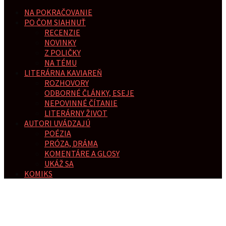
NA POKRAČOVANIE
PO ČOM SIAHNUŤ
RECENZIE
NOVINKY
Z POLIČKY
NA TÉMU
LITERÁRNA KAVIAREŇ
ROZHOVORY
ODBORNÉ ČLÁNKY, ESEJE
NEPOVINNÉ ČÍTANIE
LITERÁRNY ŽIVOT
AUTORI UVÁDZAJÚ
POÉZIA
PRÓZA, DRÁMA
KOMENTÁRE A GLOSY
UKÁŽ SA
KOMIKS