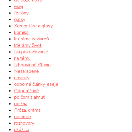
esej
fejtóny
glosy
Komentáre a glosy
komiks
literárna kaviareň
literárny život
Na pokračovanie
na tému
NEpovinné čítanie
Nezaradené
novinky
odborné články, eseje
Odporúčané
po čom siahnuť
poézia
Próza, dráma
recenzie
rozhovory
ukáž sa