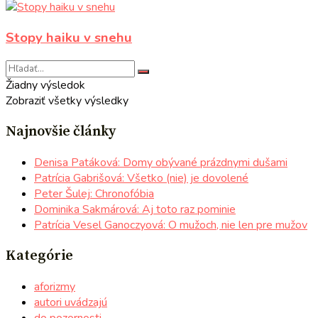
Stopy haiku v snehu
Žiadny výsledok
Zobraziť všetky výsledky
Najnovšie články
Denisa Patáková: Domy obývané prázdnymi dušami
Patrícia Gabrišová: Všetko (nie) je dovolené
Peter Šulej: Chronofóbia
Dominika Sakmárová: Aj toto raz pominie
Patrícia Vesel Ganoczyová: O mužoch, nie len pre mužov
Kategórie
aforizmy
autori uvádzajú
do pozornosti