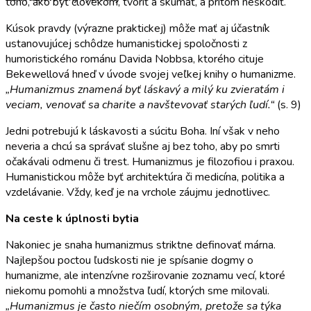
toho, ako byť človekom, tvoriť a skúmať, a pritom neškodiť.
Kúsok pravdy (výrazne praktickej) môže mať aj účastník
ustanovujúcej schôdze humanistickej spoločnosti z
humoristického románu Davida Nobbsa, ktorého cituje
Bekewellová hneď v úvode svojej veľkej knihy o humanizme.
„Humanizmus znamená byť láskavý a milý ku zvieratám i
veciam, venovať sa charite a navštevovať starých ľudí.“
(s. 9)
Jedni potrebujú k láskavosti a súcitu Boha. Iní však v neho
neveria a chcú sa správať slušne aj bez toho, aby po smrti
očakávali odmenu či trest. Humanizmus je filozofiou i praxou.
Humanistickou môže byť architektúra či medicína, politika a
vzdelávanie. Vždy, keď je na vrchole záujmu jednotlivec.
Na ceste k úplnosti bytia
Nakoniec je snaha humanizmus striktne definovať márna.
Najlepšou poctou ľudskosti nie je spísanie dogmy o
humanizme, ale intenzívne rozširovanie zoznamu vecí, ktoré
niekomu pomohli a množstva ľudí, ktorých sme milovali.
„Humanizmus je často niečím osobným, pretože sa týka