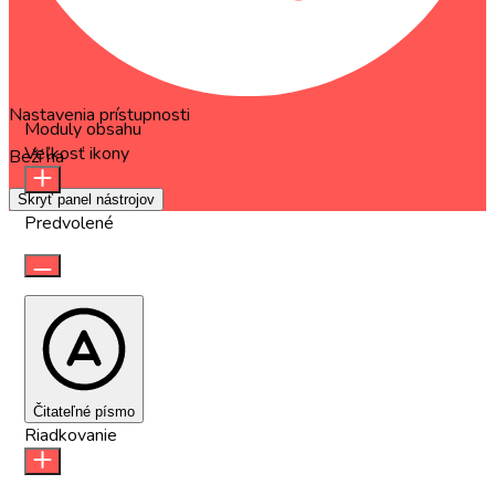
Nastavenia prístupnosti
Moduly obsahu
Veľkosť ikony
Beží na
OneTap
Skryť panel nástrojov
Predvolené
Čitateľné písmo
Riadkovanie