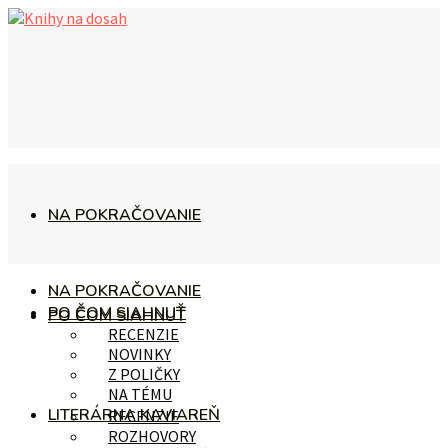
NA POKRAČOVANIE
NA POKRAČOVANIE
PO ČOM SIAHNUŤ
PO ČOM SIAHNUŤ
RECENZIE
NOVINKY
Z POLIČKY
NA TÉMU
LITERÁRNA KAVIAREŇ
RECENZIE
ROZHOVORY