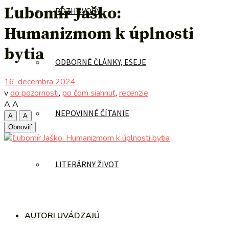
Ľubomír Jaško:
ROZHOVORY
Humanizmom k úplnosti
bytia
ODBORNÉ ČLÁNKY, ESEJE
16. decembra 2024
v
do pozornosti
,
po čom siahnuť
,
recenzie
A
A
NEPOVINNÉ ČÍTANIE
A
A
Obnoviť
LITERÁRNY ŽIVOT
AUTORI UVÁDZAJÚ