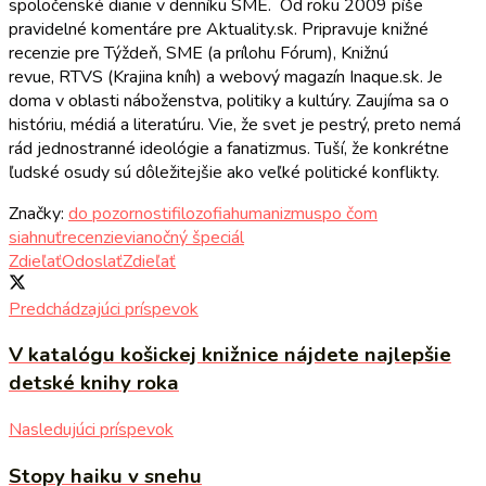
spoločenské dianie v denníku SME. Od roku 2009 píše
pravidelné komentáre pre Aktuality.sk. Pripravuje knižné
recenzie pre Týždeň, SME (a prílohu Fórum), Knižnú
revue, RTVS (Krajina kníh) a webový magazín Inaque.sk. Je
doma v oblasti náboženstva, politiky a kultúry. Zaujíma sa o
históriu, médiá a literatúru. Vie, že svet je pestrý, preto nemá
rád jednostranné ideológie a fanatizmus. Tuší, že konkrétne
ľudské osudy sú dôležitejšie ako veľké politické konflikty.
Značky:
do pozornosti
filozofia
humanizmus
po čom
siahnuť
recenzie
vianočný špeciál
Zdieľať
Odoslať
Zdieľať
Predchádzajúci príspevok
V katalógu košickej knižnice nájdete najlepšie
detské knihy roka
Nasledujúci príspevok
Stopy haiku v snehu