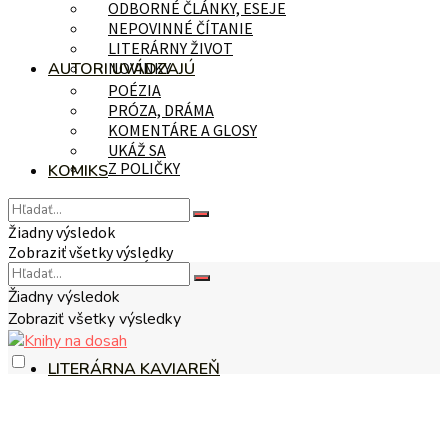
ODBORNÉ ČLÁNKY, ESEJE
NEPOVINNÉ ČÍTANIE
LITERÁRNY ŽIVOT
AUTORI UVÁDZAJÚ
NOVINKY
POÉZIA
PRÓZA, DRÁMA
KOMENTÁRE A GLOSY
UKÁŽ SA
Z POLIČKY
KOMIKS
Žiadny výsledok
Zobraziť všetky výsledky
NA TÉMU
Žiadny výsledok
Zobraziť všetky výsledky
LITERÁRNA KAVIAREŇ