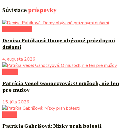
Súvisiace
príspevky
po čom siahnuť
Denisa Patáková: Domy obývané prázdnymi
dušami
4. augusta 2026
na tému
Patrícia Vesel Ganoczyová: O mužoch, nie len
pre mužov
15. júla 2026
novinky
Patrícia Gabrišová: Nízky prah bolesti