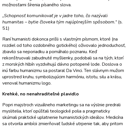
možnosťami šírenia písaného slova.
„Schopnosť komunikovať je v jadre toho, čo nazývali
humanitas – bytie človeka tým najúplnejším spôsobom.“
(s.
51)
Raní humanisti dokonca prišli s vlastným písmom, ktoré (na
rozdiel od toho ozdobného gotického) oživovalo jednoduchosť,
zbavilo sa neporiadku a pomáhalo poznaniu. Keď
rekonštruovali zabudnuté myšlienky, podobali sa na tých, ktorí
z morských hlbín vyzdvihujú dávno potopené lode. Doslova o
inú farbu humanizmu sa postaral Da Vinci. Ten slávnym mužom
uprostred kruhu, symbolizujúcim harmóniu, istotu, silu a krásu,
venoval humanizmu logo.
Krehké, no nenahraditeľné plavidlo
Popri majstroch vizuálneho marketingu sa na výslnie predrali
myslitelia, ktorí opúšťali teologické polia a pragmaticky
skúmali praktické uplatnenie humanistických ideálov. Medicína
sa otvorila ambícii zmierňovať ľudské utrpenie tak, aby pritom