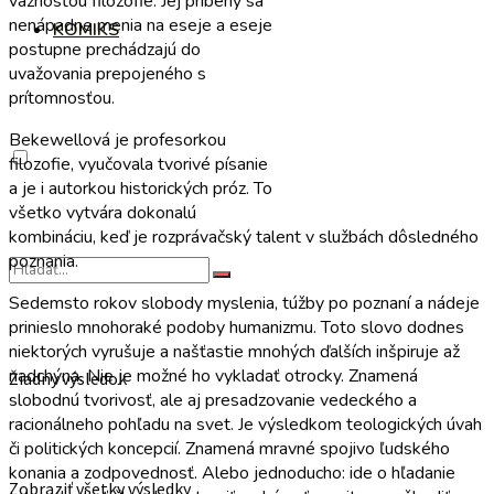
vážnosťou filozofie. Jej príbehy sa
nenápadne menia na eseje a eseje
KOMIKS
postupne prechádzajú do
uvažovania prepojeného s
prítomnosťou.
Bekewellová je profesorkou
filozofie, vyučovala tvorivé písanie
a je i autorkou historických próz. To
všetko vytvára dokonalú
kombináciu, keď je rozprávačský talent v službách dôsledného
poznania.
Sedemsto rokov slobody myslenia, túžby po poznaní a nádeje
prinieslo mnohoraké podoby humanizmu. Toto slovo dodnes
niektorých vyrušuje a našťastie mnohých ďalších inšpiruje až
nadchýna. Nie je možné ho vykladať otrocky. Znamená
Žiadny výsledok
slobodnú tvorivosť, ale aj presadzovanie vedeckého a
racionálneho pohľadu na svet. Je výsledkom teologických úvah
či politických koncepcií. Znamená mravné spojivo ľudského
konania a zodpovednosť. Alebo jednoducho: ide o hľadanie
Zobraziť všetky výsledky