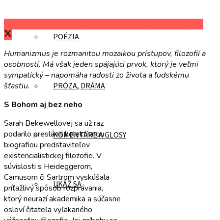
Zdieľať na Facebooku
Zdieľať na Twitteri
Zdieľať na LinkedIn
POÉZIA
Humanizmus je rozmanitou mozaikou prístupov, filozofií a
osobností. Má však jeden spájajúci prvok, ktorý je veľmi
sympatický – napomáha radosti zo života a ľudskému
šťastiu.
PRÓZA, DRÁMA
S Bohom aj bez neho
Sarah Bekewellovej sa už raz
podarilo presláviť kolektívnou
KOMENTÁRE A GLOSY
biografiou predstaviteľov
existencialistickej filozofie. V
súvislosti s Heideggerom,
Camusom či Sartrom vyskúšala
UKÁŽ SA
príťažlivý spôsob rozprávania,
ktorý neurazí akademika a súčasne
osloví čitateľa vyľakaného