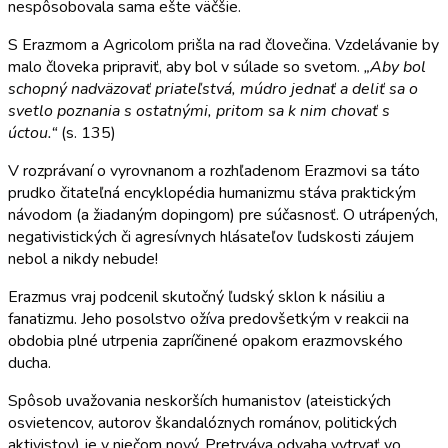
nespôsobovala sama ešte väčšie.
S Erazmom a Agricolom prišla na rad človečina. Vzdelávanie by
malo človeka pripraviť, aby bol v súlade so svetom.
„Aby bol
schopný nadväzovať priateľstvá, múdro jednať a deliť sa o
svetlo poznania s ostatnými, pritom sa k nim chovať s
úctou.“
(s. 135)
V rozprávaní o vyrovnanom a rozhľadenom Erazmovi sa táto
prudko čitateľná encyklopédia humanizmu stáva praktickým
návodom (a žiadaným dopingom) pre súčasnosť. O utrápených,
negativistických či agresívnych hlásateľov ľudskosti záujem
nebol a nikdy nebude!
Erazmus vraj podcenil skutočný ľudský sklon k násiliu a
fanatizmu. Jeho posolstvo ožíva predovšetkým v reakcii na
obdobia plné utrpenia zapríčinené opakom erazmovského
ducha.
Spôsob uvažovania neskorších humanistov (ateistických
osvietencov, autorov škandalóznych románov, politických
aktivistov) je v niečom nový. Pretrváva odvaha vytrvať vo