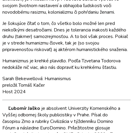
svojom životnom nastavení a obhajoba ľudskosti voči
novodobému rasizmu, kolonializmu či pohŕdaniu ženami.
Je šokujúce čítať o tom, čo všetko bolo možné len pred
niekoľkými desaťročiami. Dnes je tolerancia inakosti každého
druhu (takmer) samozrejmosťou. A to bol však proces. Pokiaľ
je v strede humanizmu človek, tak je (so svojou
pripravenosťou riskovať) aj aktérom humanistického snaženia.
Humanizmus je krehké plavidlo. Podľa Tzvetana Todorova
nedokáže nič viac, ako nás dopraviť ku krehkému šťastiu.
Sarah Bekewellová: Humanismus
preložil Tomáš Kačer
Host 2024
Ľubomír Jaško
je absolvent Univerzity Komenského a
Vyššej odbornej školy publicistiky v Prahe. Písal do
časopisu Zrno a rubriky Civilizácia v týždenníku Domino
Fórum a následne EuroDomino. Príležitostne glosuje