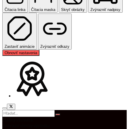
Čítacia linka
Čítacia maska
Skryť obrázky
Zvýrazniť nadpisy
Zastaviť animácie
Zvýrazniť odkazy
Obnoviť nastavenia
Žiadny výsledok
Zobraziť všetky výsledky