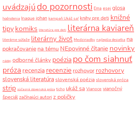
do pozornosti
uvádzajú
glosa
Ema
esej
knižné
knihy pre deti
johan
Inaque
kampaň Ukáž sa!
hodnotenia
literárna kaviareň
komiks
tipy
literatúra pre deti
literárny život
na
literárne súťaže
Medziriadky
najlepšia desiatka
novinky
NEpovinné čítanie
pokračovanie
na tému
po čom siahnuť
poézia
odborné články
nádej
próza
recenzie
recenzia
rozhovory
rozhovor
slovenská literatúra
slovenská poézia
slovenská próza
strip
ukáž sa
vianočný
Vianoce
ticho
súčasná slovenská próza
z poličky
špeciál
začínajúci autori