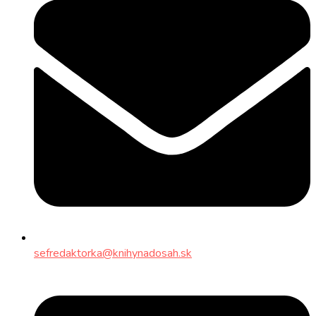
sefredaktorka@knihynadosah.sk