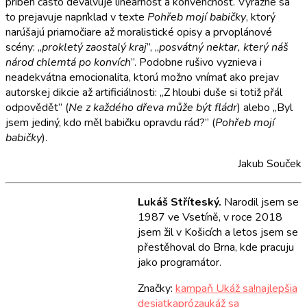
príbeh často devalvuje lineárnosť a konvenčnosť. Výrazne sa
to prejavuje napríklad v texte
Pohřeb mojí babičky
, ktorý
narúšajú priamočiare až moralistické opisy a prvoplánové
scény: „
prokletý zaostalý kraj
”, „
posvátný nektar, který náš
národ chlemtá po konvích
”. Podobne rušivo vyznieva i
neadekvátna emocionalita, ktorú možno vnímať ako prejav
autorskej dikcie až artificiálnosti: „Z hloubi duše si totiž přál
odpovědět” (
Ne z každého dřeva může být fládr
) alebo „Byl
jsem jediný, kdo měl babičku opravdu rád?” (
Pohřeb mojí
babičky
).
Jakub Souček
Lukáš Stříteský.
Narodil jsem se
1987 ve Vsetíně, v roce 2018
jsem žil v Košicích a letos jsem se
přestěhoval do Brna, kde pracuju
jako programátor.
Značky:
kampaň Ukáž sa!
najlepšia
desiatka
próza
ukáž sa