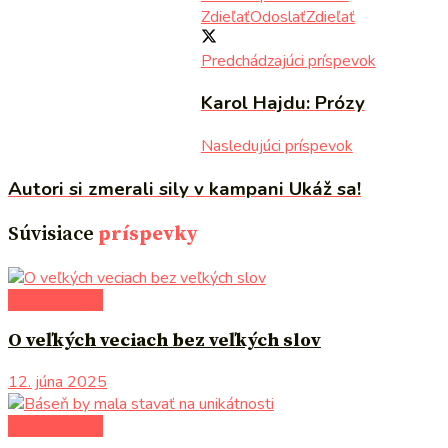
Zdieľať
Odoslať
Zdieľať
Predchádzajúci príspevok
Karol Hajdu: Prózy
Nasledujúci príspevok
Autori si zmerali sily v kampani Ukáž sa!
Súvisiace
príspevky
do pozornosti
O veľkých veciach bez veľkých slov
12. júna 2025
do pozornosti