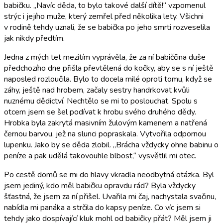
babičku. „Navíc děda, to bylo takové další dítě!“ vzpomenul
strýc i jejího muže, který zemřel před několika lety. Všichni
v rodině tehdy uznali, že se babička po jeho smrti rozveselila
jak nikdy předtím.
Jedna z mých tet mezitím vyprávěla, že za ní babiččina duše
předchozího dne přišla převtělená do kočky, aby se s ní ještě
naposled rozloučila. Bylo to docela milé oproti tomu, když se
záhy, ještě nad hrobem, začaly sestry handrkovat kvůli
nuznému dědictví. Nechtělo se mi to poslouchat. Spolu s
otcem jsem se šel podívat k hrobu svého druhého dědy.
Hrobka byla zakrytá masivním žulovým kamenem a natřená
černou barvou, jež na slunci popraskala. Vytvořila odpornou
lupenku. Jako by se děda zlobil. „Brácha vždycky ohne babinu o
peníze a pak udělá takovouhle blbost,“ vysvětlil mi otec.
Po cestě domů se mi do hlavy vkradla neodbytná otázka. Byl
jsem jediný, kdo měl babičku opravdu rád? Byla vždycky
šťastná, že jsem za ní přišel. Uvařila mi čaj, nachystala svačinu,
nabídla mi panáka a strčila do kapsy peníze. Co víc jsem si
tehdy jako dospívající kluk mohl od babičky přát? Měl jsem ji