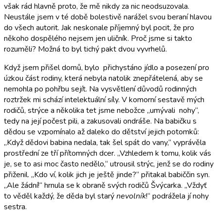
však rád hlavně proto, že mě nikdy za nic neodsuzovala.
Neustále jsem v té době bolestivě narážel svou beraní hlavou
do všech autorit. Jak neskonale příjemný byl pocit, že pro
někoho dospělého nejsem jen uličník. Proč jsme si takto
rozuměli? Možná to byl tichý pakt dvou vyvrhelů.
Když jsem přišel domů, bylo přichystáno jídlo a posezení pro
úzkou část rodiny, která nebyla natolik znepřátelená, aby se
nemohla po pohřbu sejít. Na vysvětlení důvodů rodinných
roztržek mi schází intelektuální síly. V komorní sestavě mých
rodičů, strýce a několika tet jsme nebožce „umývali nohy“,
tedy na její počest pili, a zakusovali ondráše. Na babičku s
dědou se vzpomínalo až daleko do dětství jejich potomků:
„Když dědovi babina nedala, tak šel spát do vany,“ vyprávěla
prostřední ze tří přítomných dcer. „Vzhledem k tomu, kolik vás
je, se to asi moc často nedělo,“ utrousil strýc, jenž se do rodiny
přiženil. „Kdo ví, kolik jich je ještě jinde?“ přitakal babiččin syn.
„Ale žádní!“ hrnula se k obraně svých rodičů Švýcarka. „Vždyť
to věděl každý, že děda byl starý
nevolník
!“ podrážela jí nohy
sestra.