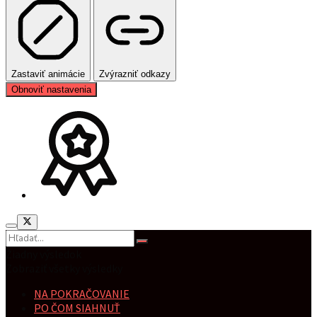
Zastaviť animácie
Zvýrazniť odkazy
Obnoviť nastavenia
Žiadny výsledok
Zobraziť všetky výsledky
NA POKRAČOVANIE
PO ČOM SIAHNUŤ