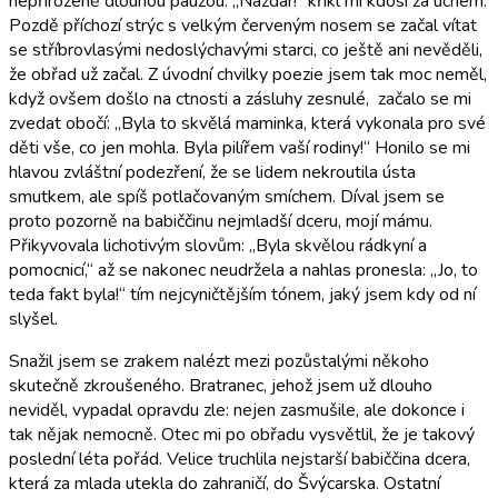
nepřirozeně dlouhou pauzou. „Nazdar!“ křikl mi kdosi za uchem.
Pozdě příchozí strýc s velkým červeným nosem se začal vítat
se stříbrovlasými nedoslýchavými starci, co ještě ani nevěděli,
že obřad už začal. Z úvodní chvilky poezie jsem tak moc neměl,
když ovšem došlo na ctnosti a zásluhy zesnulé, začalo se mi
zvedat obočí: „Byla to skvělá maminka, která vykonala pro své
děti vše, co jen mohla. Byla pilířem vaší rodiny!“ Honilo se mi
hlavou zvláštní podezření, že se lidem nekroutila ústa
smutkem, ale spíš potlačovaným smíchem. Díval jsem se
proto pozorně na babiččinu nejmladší dceru, mojí mámu.
Přikyvovala lichotivým slovům: „Byla skvělou rádkyní a
pomocnicí,“ až se nakonec neudržela a nahlas pronesla: „Jo, to
teda fakt byla!“ tím nejcyničtějším tónem, jaký jsem kdy od ní
slyšel.
Snažil jsem se zrakem nalézt mezi pozůstalými někoho
skutečně zkroušeného. Bratranec, jehož jsem už dlouho
neviděl, vypadal opravdu zle: nejen zasmušile, ale dokonce i
tak nějak nemocně. Otec mi po obřadu vysvětlil, že je takový
poslední léta pořád. Velice truchlila nejstarší babiččina dcera,
která za mlada utekla do zahraničí, do Švýcarska. Ostatní