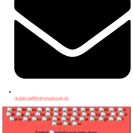
redakcia@knihynadosah.sk
English