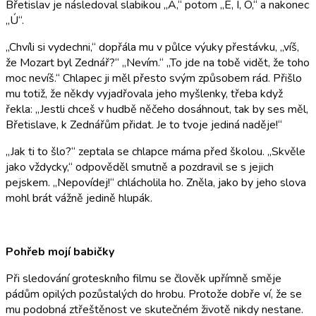
Břetislav je následoval slabikou „Á,“ potom „É, Í, Ó,“ a nakonec
„Ú“.
„Chvíli si vydechni,“ dopřála mu v půlce výuky přestávku, „víš,
že Mozart byl Zednář?“ „Nevím.“ „To jde na tobě vidět, že toho
moc nevíš.“ Chlapec ji měl přesto svým způsobem rád. Přišlo
mu totiž, že někdy vyjadřovala jeho myšlenky, třeba když
řekla: „Jestli chceš v hudbě něčeho dosáhnout, tak by ses měl,
Břetislave, k Zednářům přidat. Je to tvoje jediná naděje!“
„Jak ti to šlo?“ zeptala se chlapce máma před školou. „Skvěle
jako vždycky,“ odpověděl smutně a pozdravil se s jejich
pejskem. „Nepovídej!“ chlácholila ho. Zněla, jako by jeho slova
mohl brát vážně jedině hlupák.
Pohřeb mojí babičky
Při sledování groteskního filmu se člověk upřímně směje
pádům opilých pozůstalých do hrobu. Protože dobře ví, že se
mu podobná ztřeštěnost ve skutečném životě nikdy nestane.