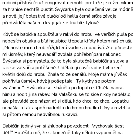
rodinní příslušníci už emigrovat nemohli, protože je režim nikam
za hranice nechtěl pustit. Švýcarka byla oblečená velice módně
a nově, její bolestivě plačící oči halila černá síťka závoje:
předváděla našemu kraji, jak se truchlí stylově.
Když se babička spouštěla v rakvi do hrobu, ve verších plula po
nebesích oblaka a bílá holubice třepala křídly kolem našich uší.
„Nenoste mi na hrob růži, která vadne a opadává. Ale přineste
mi úsměv, který neuvadá!“ zvolala pohřební paní nakonec.
Švýcarka si pomyslela, že to byla skutečně babiččina slova a
tak se zatvářila potěšeně. Udělalo jí navíc radost vhození
květin dolů do hrobu. Znala to ze seriálů. Moje máma jí však
pokřivila úsměv, když jí pošeptala: „Ty kytky se potom
vytáhnou.“ Švýcarka se sháněla po lopatce. Chtěla nabrat
hlínu a hodit ji na rakev. Na Valašsku se to sice nikdy nedělalo,
ale převládá zde názor: ať si dělá, kdo chce, co chce. Lopatku
nenašla, a tak aspoň nadrolila do hrobu hrudku hlíny a roztrhla
si přitom černou hedvábnou rukavici.
Babiččin jediný syn si zhluboka povzdechl: „Vychovala šest
dětí.“ Potěšilo mě, že si konečně taky někdo vzpomněl na