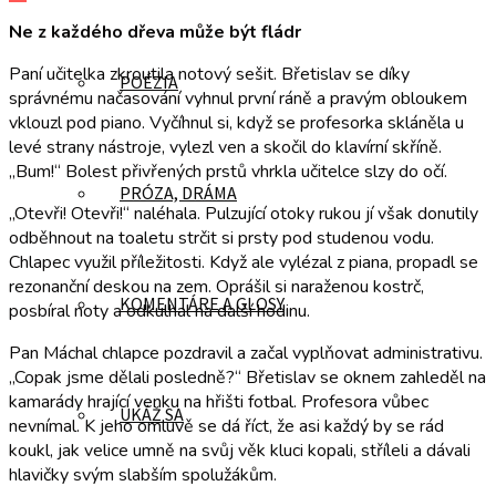
Ne z každého dřeva může být fládr
Paní učitelka zkroutila notový sešit. Břetislav se díky
POÉZIA
správnému načasování vyhnul první ráně a pravým obloukem
vklouzl pod piano. Vyčíhnul si, když se profesorka skláněla u
levé strany nástroje, vylezl ven a skočil do klavírní skříně.
„Bum!“ Bolest přivřených prstů vhrkla učitelce slzy do očí.
PRÓZA, DRÁMA
„Otevři! Otevři!“ naléhala. Pulzující otoky rukou jí však donutily
odběhnout na toaletu strčit si prsty pod studenou vodu.
Chlapec využil příležitosti. Když ale vylézal z piana, propadl se
rezonanční deskou na zem. Oprášil si naraženou kostrč,
KOMENTÁRE A GLOSY
posbíral noty a odkulhal na další hodinu.
Pan Máchal chlapce pozdravil a začal vyplňovat administrativu.
„Copak jsme dělali posledně?“ Břetislav se oknem zahleděl na
kamarády hrající venku na hřišti fotbal. Profesora vůbec
UKÁŽ SA
nevnímal. K jeho omluvě se dá říct, že asi každý by se rád
koukl, jak velice umně na svůj věk kluci kopali, stříleli a dávali
hlavičky svým slabším spolužákům.