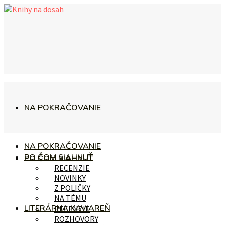
NA POKRAČOVANIE
NA POKRAČOVANIE
PO ČOM SIAHNUŤ
PO ČOM SIAHNUŤ
RECENZIE
NOVINKY
Z POLIČKY
NA TÉMU
LITERÁRNA KAVIAREŇ
RECENZIE
ROZHOVORY