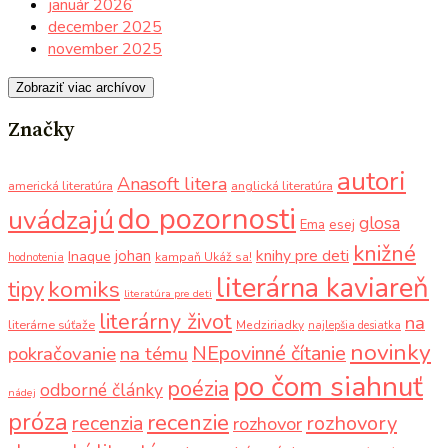
január 2026
december 2025
november 2025
Zobraziť viac archívov
Značky
autori
Anasoft litera
americká literatúra
anglická literatúra
do pozornosti
uvádzajú
glosa
Ema
esej
knižné
knihy pre deti
johan
Inaque
kampaň Ukáž sa!
hodnotenia
literárna kaviareň
komiks
tipy
literatúra pre deti
literárny život
na
literárne súťaže
Medziriadky
najlepšia desiatka
novinky
NEpovinné čítanie
pokračovanie
na tému
po čom siahnuť
poézia
odborné články
nádej
próza
recenzie
recenzia
rozhovory
rozhovor