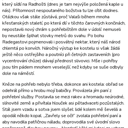
který sídlí na Radhošti (dnes je tam nejvýše položená kaple u
nás). Přítomnost nespoutaného božstva tu lze cítit dodnes.
Otázkou však stále zůstává, proč Valaši během mnoha
křesťanských staletí, po která dlí v těchto čarovných končinách,
nepostavili nový chrám s pohřebištěm dole v údolí: nemuseli
by neustále šplhat stovky metrů do svahu. Po bohu
Radegastovi pojmenovali i posvátný nektar, který náš národ
chlemtá po konvích. Náročný výstup ke kostelu si však žádá
ještě něco ostřejšího a poutníci při četných zastaveních (pro
vycentrování chůze) dávají přednost slivovici. Mše i pohřby
jsou tím pádem mnohem veselejší, než kdyby se suše odbyly
dole na náměstí.
Kněze na pohřeb nebylo třeba, dokonce ani kostela: obřad se
odehrál přímo u hrobu mojí babičky. Provázela jím paní z
pohřební služby. Postavila se mezi rakev a hromadu neúrodné,
slínovité země a přivítala hlouček asi pětadvaceti pozůstalých.
Stál jsem vzadu a sotva jsem slyšel: lidé kolem mě ševelili a
opodál někdo kopal. „Zavřely se oči!“ zvolala pohřební paní a
aby navodila patřičnou náladu, doprovodila své úvodní slovo