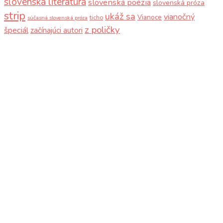
slovenská literatúra
slovenská poézia
slovenská próza
strip
ukáž sa
vianočný
Vianoce
ticho
súčasná slovenská próza
z poličky
špeciál
začínajúci autori