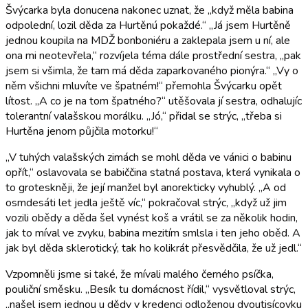
Švýcarka byla donucena nakonec uznat, že „když měla babina
odpolední, lozil děda za Hurtěnú pokaždé.“ „Já jsem Hurtěně
jednou koupila na MDŽ bonboniéru a zaklepala jsem u ní, ale
ona mi neotevřela,“ rozvíjela téma dále prostřední sestra, „pak
jsem si všimla, že tam má děda zaparkovaného pionýra.“ „Vy o
něm všichni mluvíte ve špatném!“ přemohla Švýcarku opět
lítost. „A co je na tom špatného?“ utěšovala jí sestra, odhalujíc
tolerantní valašskou morálku. „Jó,“ přidal se strýc, „třeba si
Hurtěna jenom půjčila motorku!“
„V tuhých valašských zimách se mohl děda ve vánici o babinu
opřít,“ oslavovala se babiččina statná postava, která vynikala o
to groteskněji, že její manžel byl anorekticky vyhublý. „A od
osmdesáti let jedla ještě víc,“ pokračoval strýc, „když už jim
vozili obědy a děda šel vynést koš a vrátil se za několik hodin,
jak to míval ve zvyku, babina mezitím smlsla i ten jeho oběd. A
jak byl děda sklerotický, tak ho kolikrát přesvědčila, že už jedl.“
Vzpomněli jsme si také, že mívali malého černého psíčka,
pouliční směsku. „Besík tu domácnost řídil,“ vysvětloval strýc,
„našel jsem jednou u dědy v kredenci odloženou dvoutisícovku