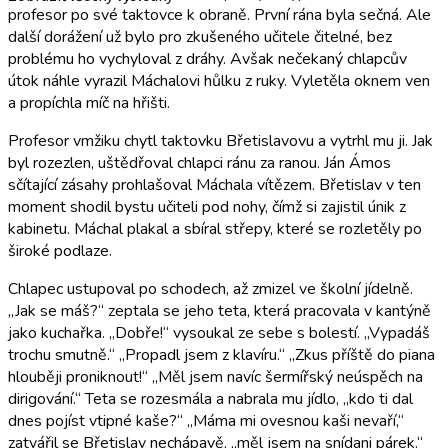
profesor po své taktovce k obraně. První rána byla sečná. Ale
další dorážení už bylo pro zkušeného učitele čitelné, bez
problému ho vychyloval z dráhy. Avšak nečekaný chlapcův
útok náhle vyrazil Máchalovi hůlku z ruky. Vyletěla oknem ven
a propíchla míč na hřišti.
Profesor vmžiku chytl taktovku Břetislavovu a vytrhl mu ji. Jak
byl rozezlen, uštědřoval chlapci ránu za ranou. Ján Ámos
sčítající zásahy prohlašoval Máchala vítězem. Břetislav v ten
moment shodil bystu učiteli pod nohy, čímž si zajistil únik z
kabinetu. Máchal plakal a sbíral střepy, které se rozletěly po
široké podlaze.
Chlapec ustupoval po schodech, až zmizel ve školní jídelně.
„Jak se máš?“ zeptala se jeho teta, která pracovala v kantýně
jako kuchařka. „Dobře!“ vysoukal ze sebe s bolestí. „Vypadáš
trochu smutně.“ „Propadl jsem z klavíru.“ „Zkus příště do piana
hlouběji proniknout!“ „Měl jsem navíc šermířský neúspěch na
dirigování.“ Teta se rozesmála a nabrala mu jídlo, „kdo ti dal
dnes pojíst vtipné kaše?“ „Máma mi ovesnou kaši nevaří,“
zatvářil se Břetislav nechápavě, „měl jsem na snídani párek.“