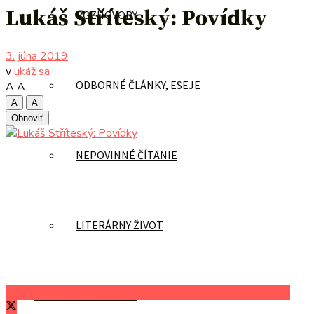
Lukáš Stříteský: Povídky
ROZHOVORY
3. júna 2019
v
ukáž sa
ODBORNÉ ČLÁNKY, ESEJE
A
A
A
A
Obnoviť
NEPOVINNÉ ČÍTANIE
LITERÁRNY ŽIVOT
Zdieľať na Facebooku
Zdieľať na Twitteri
Zdieľať na LinkedIn
AUTORI UVÁDZAJÚ