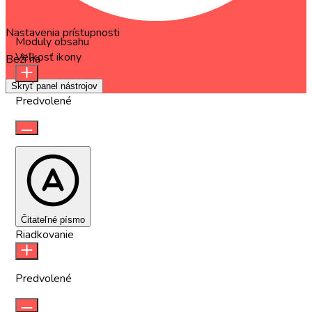
Nastavenia prístupnosti
Moduly obsahu
Veľkosť ikony
Beží na
OneTap
Skryť panel nástrojov
Predvolené
Čitateľné písmo
Riadkovanie
Predvolené