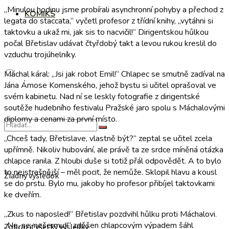
„Minulou hodinu jsme probírali asynchronní pohyby a přechod z
KOMIKS
legata do staccata,“ vyčetl profesor z třídní knihy, „vytáhni si
taktovku a ukaž mi, jak sis to nacvičil!“ Dirigentskou hůlkou
počal Břetislav udávat čtyřdobý takt a levou rukou kreslil do
vzduchu trojúhelníky.
Máchal káral: „Jsi jak robot Emil!“ Chlapec se smutně zadíval na
Jána Ámose Komenského, jehož bystu si učitel oprašoval ve
svém kabinetu. Nad ní se leskly fotografie z dirigentské
soutěže hudebního festivalu Pražské jaro spolu s Máchalovými
diplomy a cenami za první místo.
„Chceš tady, Břetislave, vlastně být?“ zeptal se učitel zcela
upřímně. Nikoliv hubování, ale právě ta ze srdce míněná otázka
chlapce ranila. Z hloubi duše si totiž přál odpovědět. A to bylo
to nejstrašnější – měl pocit, že nemůže. Sklopil hlavu a kousl
Žiadny výsledok
se do prstu. Bylo mu, jakoby ho profesor přibíjel taktovkami
ke dveřím.
„Zkus to naposled!“ Břetislav pozdvihl hůlku proti Máchalovi.
„Ne, ne, nešermuj!“ zděšen chlapcovým výpadem šáhl
Zobraziť všetky výsledky