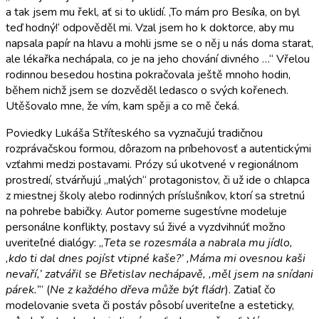
a tak jsem mu řekl, ať si to uklidí. ‚To mám pro Besíka, on byl
teď hodný!‘ odpověděl mi. Vzal jsem ho k doktorce, aby mu
napsala papír na hlavu a mohli jsme se o něj u nás doma starat,
ale lékařka nechápala, co je na jeho chování divného …“ Vřelou
rodinnou besedou hostina pokračovala ještě mnoho hodin,
během nichž jsem se dozvěděl ledasco o svých kořenech.
Utěšovalo mne, že vím, kam spěji a co mě čeká.
Poviedky Lukáša Stříteského sa vyznačujú tradičnou
rozprávačskou formou, dôrazom na príbehovosť a autentickými
vzťahmi medzi postavami. Prózy sú ukotvené v regionálnom
prostredí, stvárňujú „malých“ protagonistov, či už ide o chlapca
z miestnej školy alebo rodinných príslušníkov, ktorí sa stretnú
na pohrebe babičky. Autor pomerne sugestívne modeluje
personálne konflikty, postavy sú živé a vyzdvihnúť možno
uveriteľné dialógy: „
Teta se rozesmála a nabrala mu jídlo,
‚kdo ti dal dnes pojíst vtipné kaše?’ ‚Máma mi ovesnou kaši
nevaří,’ zatvářil se Břetislav nechápavě, ‚měl jsem na snídani
párek.’
” (
Ne z každého dřeva může být fládr
). Zatiaľ čo
modelovanie sveta či postáv pôsobí uveriteľne a esteticky,