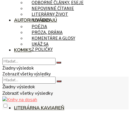
ODBORNÉ ČLÁNKY, ESEJE
NEPOVINNÉ ČÍTANIE
LITERÁRNY ŽIVOT
AUTORI UVÁDZAJÚ
NOVINKY
POÉZIA
PRÓZA, DRÁMA
KOMENTÁRE A GLOSY
UKÁŽ SA
Z POLIČKY
KOMIKS
Žiadny výsledok
Zobraziť všetky výsledky
NA TÉMU
Žiadny výsledok
Zobraziť všetky výsledky
LITERÁRNA KAVIAREŇ