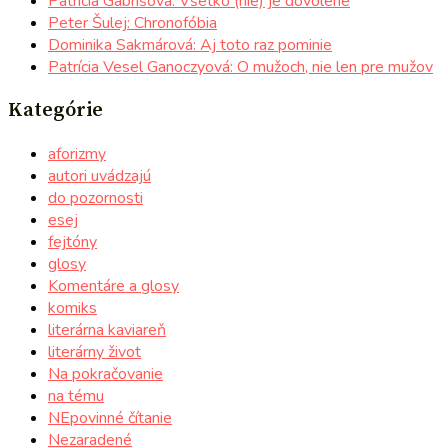
Patrícia Gabrišová: Všetko (nie) je dovolené
Peter Šulej: Chronofóbia
Dominika Sakmárová: Aj toto raz pominie
Patrícia Vesel Ganoczyová: O mužoch, nie len pre mužov
Kategórie
aforizmy
autori uvádzajú
do pozornosti
esej
fejtóny
glosy
Komentáre a glosy
komiks
literárna kaviareň
literárny život
Na pokračovanie
na tému
NEpovinné čítanie
Nezaradené