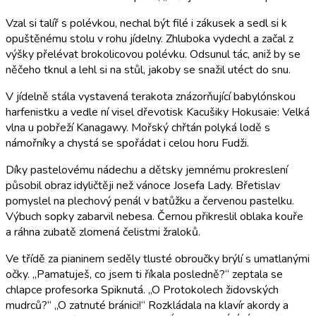
Vzal si talíř s polévkou, nechal být filé i zákusek a sedl si k
opuštěnému stolu v rohu jídelny. Zhluboka vydechl a začal z
výšky přelévat brokolicovou polévku. Odsunul tác, aniž by se
něčeho tknul a lehl si na stůl, jakoby se snažil utéct do snu.
V jídelně stála vystavená terakota znázorňující babylónskou
harfenistku a vedle ní visel dřevotisk Kacušiky Hokusaie: Velká
vlna u pobřeží Kanagawy. Mořský chřtán polyká lodě s
námořníky a chystá se spořádat i celou horu Fudži.
Díky pastelovému nádechu a dětsky jemnému prokreslení
působil obraz idyličtěji než vánoce Josefa Lady. Břetislav
pomyslel na plechový penál v batůžku a červenou pastelku.
Výbuch sopky zabarvil nebesa. Černou přikreslil oblaka kouře
a ráhna zubatě zlomená čelistmi žraloků.
Ve třídě za pianinem seděly tlusté obroučky brýlí s umatlanými
očky. „Pamatuješ, co jsem ti říkala posledně?“ zeptala se
chlapce profesorka Spiknutá. „O Protokolech židovských
mudrců?“ „O zatnuté bránici!“ Rozkládala na klavír akordy a