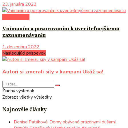
23. januára 2023
do pozornosti
Vnímaním a pozorovaním k uveriteľnejšiemu
zaznamenávaniu
1. decembra 2022
Nasledujúci príspevok
Autori si zmerali sily v kampani Ukáž sa!
Žiadny výsledok
Zobraziť všetky výsledky
Najnovšie články
Denisa Patáková: Domy obývané prázdnymi dušami