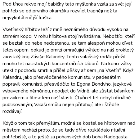
Pod tíhou rakve mojí babičky tato myšlenka vzala za své: její
pohřeb se od prvního okamžiku rozvíjel trapněji než ta
nejvykutálenější fraška.
Vsetínský hřbitov leží z mně neznámého důvodu vysoko na
strmém kopci. V rohu hřbitova stojí hvězdárna. Nebožtíci, kteří
se beztak do nebe nedostanou, se tam alespoň mohou dívat
teleskopem, pokud je omrzí omračující výhled na náš prokletý
zaostalý kraj Záviše Kalandry. Tento valašský rodák přežil
mnoho let nacistických koncentračních táborů. Na konci války
utekl z pochodu smrti a přišel pěšky až sem „na Vsetín“. Když
Kalandru, jako přesvědčeného komunistu, v padesátém
popravili komunisti, přesvědčilo to Egona Bondyho, jazykově
vybaveného němčinou, neodjet do Vídně, ale zůstat básníkem,
prozaikem a filosofem naší vlasti. Čtyřicet let nebyl oficiálně
publikovaným; Valaši smůlu nejen přitahují, ale i štědře
rozdávají.
Když o tom tak přemýšlím, možná se kostel se hřbitovem nad
městem nachází proto, že se tady dříve rozkládalo rituální
pohřebiště, a to ještě za pohanských dob boha Radegasta,