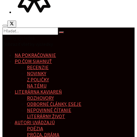
Žiadny výsledok
Zobraziť všetky výsledky
NA POKRAČOVANIE
PO ČOM SIAHNUŤ
RECENZIE
NOVINKY
Z POLIČKY
NA TÉMU
LITERÁRNA KAVIAREŇ
ROZHOVORY
ODBORNÉ ČLÁNKY, ESEJE
NEPOVINNÉ ČÍTANIE
LITERÁRNY ŽIVOT
AUTORI UVÁDZAJÚ
POÉZIA
PRÓZA, DRÁMA