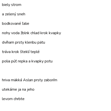
biely strom
a zelený sneh
bodkované ľalie
nohy voda žblnk chlad krok kvapky
dvíham prsty klenbu pätu
tráva krok šteklí teplé
polia púť repka a kvapky potu
–
hriva mäkká Aslan prsty zaborím
utekáme ja na jeho
levom chrbte
–