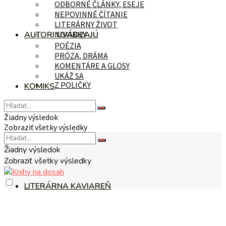
ODBORNÉ ČLÁNKY, ESEJE
NEPOVINNÉ ČÍTANIE
LITERÁRNY ŽIVOT
AUTORI UVÁDZAJÚ
NOVINKY
POÉZIA
PRÓZA, DRÁMA
KOMENTÁRE A GLOSY
UKÁŽ SA
Z POLIČKY
KOMIKS
Žiadny výsledok
Zobraziť všetky výsledky
NA TÉMU
Žiadny výsledok
Zobraziť všetky výsledky
LITERÁRNA KAVIAREŇ