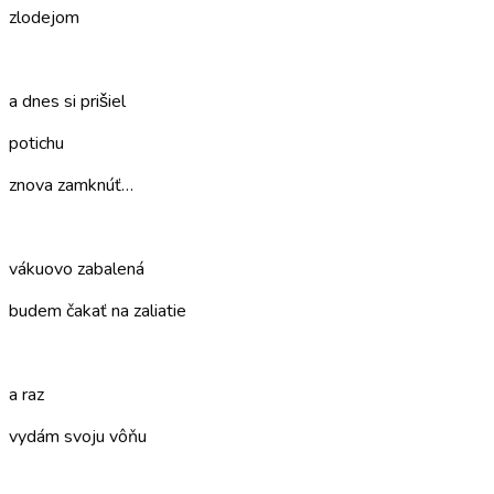
zlodejom
–
a dnes si prišiel
potichu
znova zamknúť…
–
vákuovo zabalená
budem čakať na zaliatie
–
a raz
vydám svoju vôňu
–