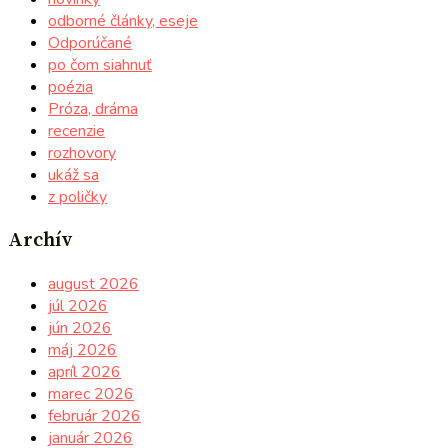
odborné články, eseje
Odporúčané
po čom siahnuť
poézia
Próza, dráma
recenzie
rozhovory
ukáž sa
z poličky
Archív
august 2026
júl 2026
jún 2026
máj 2026
apríl 2026
marec 2026
február 2026
január 2026