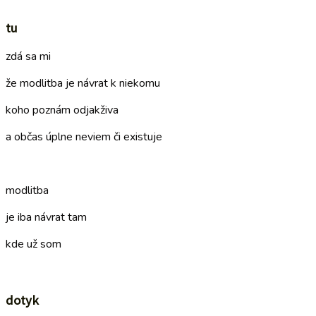
tu
zdá sa mi
že modlitba je návrat k niekomu
koho poznám odjakživa
a občas úplne neviem či existuje
–
modlitba
je iba návrat tam
kde už som
–
dotyk