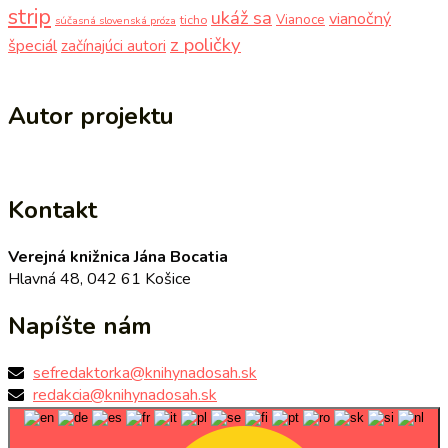
strip
ukáž sa
vianočný
Vianoce
ticho
súčasná slovenská próza
z poličky
špeciál
začínajúci autori
Autor projektu
Kontakt
Verejná knižnica Jána Bocatia
Hlavná 48, 042 61 Košice
Napíšte nám
sefredaktorka@knihynadosah.sk
redakcia@knihynadosah.sk