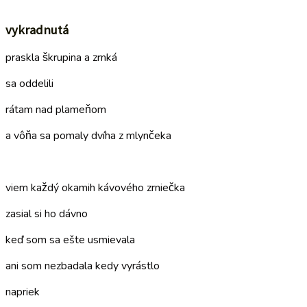
–
vykradnutá
praskla škrupina a zrnká
sa oddelili
rátam nad plameňom
a vôňa sa pomaly dvíha z mlynčeka
–
viem každý okamih kávového zrniečka
zasial si ho dávno
keď som sa ešte usmievala
ani som nezbadala kedy vyrástlo
napriek