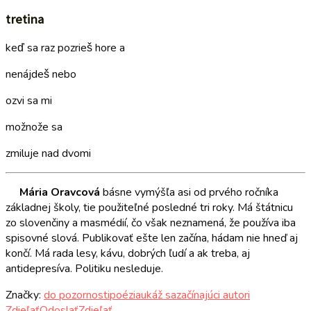
tretina
keď sa raz pozrieš hore a
nenájdeš nebo
ozvi sa mi
možnože sa
zmiluje nad dvomi
Mária Oravcová
básne vymýšľa asi od prvého ročníka
základnej školy, tie použiteľné posledné tri roky. Má štátnicu
zo slovenčiny a masmédií, čo však neznamená, že používa iba
spisovné slová. Publikovať ešte len začína, hádam nie hneď aj
končí. Má rada lesy, kávu, dobrých ľudí a ak treba, aj
antidepresíva. Politiku nesleduje.
Značky:
do pozornosti
poézia
ukáž sa
začínajúci autori
Zdieľať
Odoslať
Zdieľať