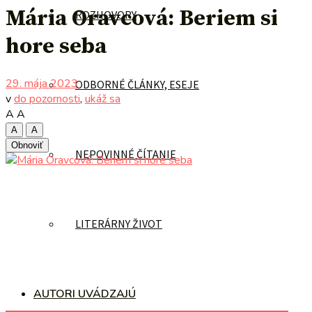
Mária Oravcová: Beriem si
ROZHOVORY
hore seba
29. mája 2023
ODBORNÉ ČLÁNKY, ESEJE
v
do pozornosti
,
ukáž sa
A
A
A
A
Obnoviť
NEPOVINNÉ ČÍTANIE
LITERÁRNY ŽIVOT
AUTORI UVÁDZAJÚ