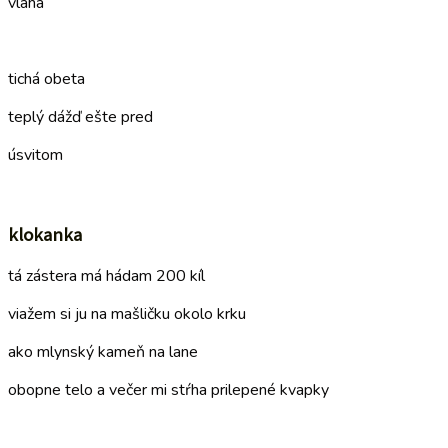
vlaha
–
tichá obeta
teplý dážď ešte pred
úsvitom
–
klokanka
tá zástera má hádam 200 kíl
viažem si ju na mašličku okolo krku
ako mlynský kameň na lane
obopne telo a večer mi stŕha prilepené kvapky
–