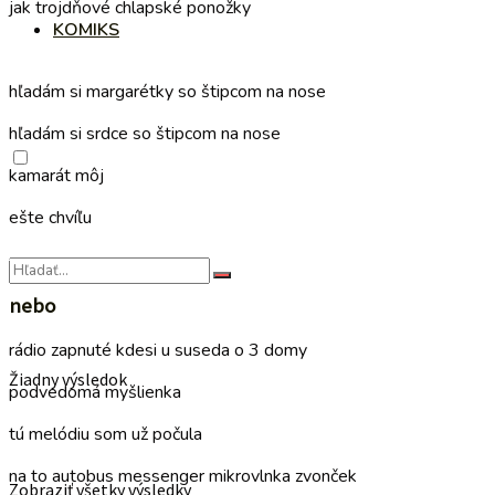
jak trojdňové chlapské ponožky
KOMIKS
–
hľadám si margarétky so štipcom na nose
hľadám si srdce so štipcom na nose
kamarát môj
ešte chvíľu
–
nebo
rádio zapnuté kdesi u suseda o 3 domy
Žiadny výsledok
podvedomá myšlienka
tú melódiu som už počula
na to autobus messenger mikrovlnka zvonček
Zobraziť všetky výsledky