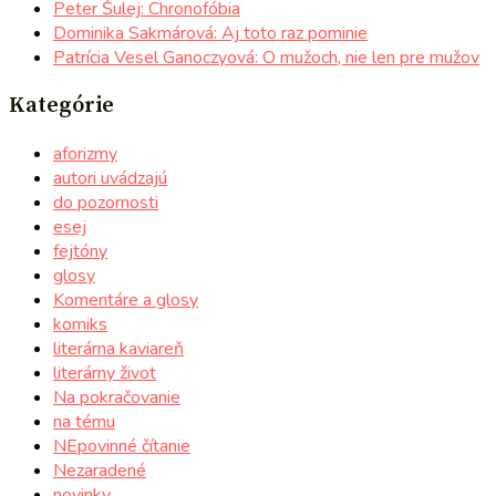
Peter Šulej: Chronofóbia
Dominika Sakmárová: Aj toto raz pominie
Patrícia Vesel Ganoczyová: O mužoch, nie len pre mužov
Kategórie
aforizmy
autori uvádzajú
do pozornosti
esej
fejtóny
glosy
Komentáre a glosy
komiks
literárna kaviareň
literárny život
Na pokračovanie
na tému
NEpovinné čítanie
Nezaradené
novinky