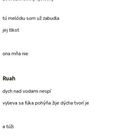
–
tú melódiu som už zabudla
jej tlkot
–
ona mňa nie
–
Ruah
dych nad vodami nespí
vylieva sa fúka pohýňa žije dýcha tvorí je
–
a túži
–