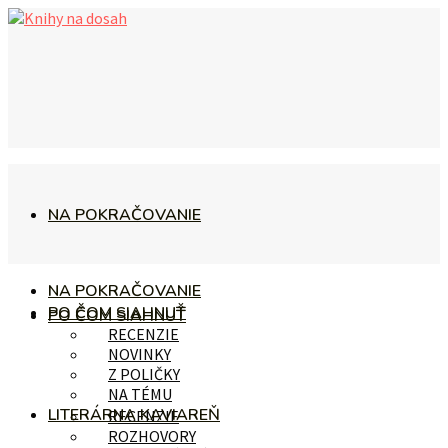
NA POKRAČOVANIE
NA POKRAČOVANIE
PO ČOM SIAHNUŤ
PO ČOM SIAHNUŤ
RECENZIE
NOVINKY
Z POLIČKY
NA TÉMU
LITERÁRNA KAVIAREŇ
RECENZIE
ROZHOVORY