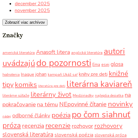
december 2025
november 2025
Zobraziť viac archívov
Značky
autori
Anasoft litera
americká literatúra
anglická literatúra
do pozornosti
uvádzajú
glosa
Ema
esej
knižné
knihy pre deti
johan
Inaque
kampaň Ukáž sa!
hodnotenia
literárna kaviareň
komiks
tipy
literatúra pre deti
literárny život
na
literárne súťaže
Medziriadky
najlepšia desiatka
novinky
NEpovinné čítanie
pokračovanie
na tému
po čom siahnuť
poézia
odborné články
nádej
próza
recenzie
recenzia
rozhovory
rozhovor
slovenská literatúra
slovenská poézia
slovenská próza