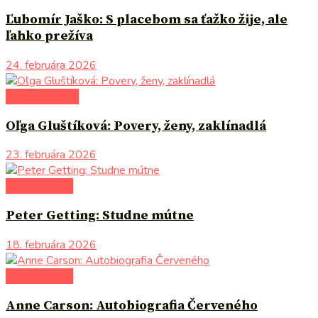
Ľubomír Jaško: S placebom sa ťažko žije, ale
ľahko prežíva
24. februára 2026
autori uvádzajú
Oľga Gluštíková: Povery, ženy, zaklínadlá
23. februára 2026
do pozornosti
Peter Getting: Studne mútne
18. februára 2026
do pozornosti
Anne Carson: Autobiografia Červeného