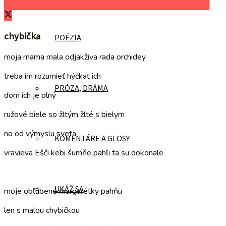
Zdieľať na Facebooku
Zdieľať na Twitteri
Zdieľať na LinkedIn
chybička
POÉZIA
moja mama mala odjakživa rada orchidey
treba im rozumieť hýčkať ich
PRÓZA, DRÁMA
dom ich je plný
ružové biele so žltým žlté s bielym
no od výmyslu sveta
KOMENTÁRE A GLOSY
vravieva Ešči kebi šumňe pahľi ta su dokonale
–
UKÁŽ SA
moje obľúbené margarétky pahňu
len s malou chybičkou