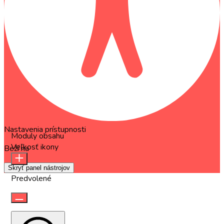
Nastavenia prístupnosti
Moduly obsahu
Veľkosť ikony
Beží na
OneTap
Skryť panel nástrojov
Predvolené