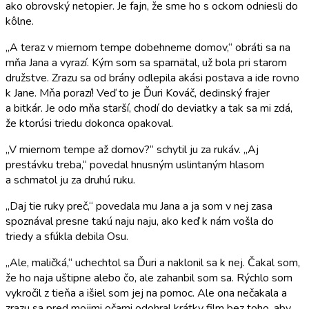
ako obrovský netopier. Je fajn, že sme ho s ockom odniesli do
kôlne.
„A teraz v miernom tempe dobehneme domov,“ obráti sa na
mňa Jana a vyrazí. Kým som sa spamätal, už bola pri starom
družstve. Zrazu sa od brány odlepila akási postava a ide rovno
k Jane. Mňa porazí! Veď to je Ďuri Kováč, dedinský frajer
a bitkár. Je odo mňa starší, chodí do deviatky a tak sa mi zdá,
že ktorúsi triedu dokonca opakoval.
„V miernom tempe až domov?“ schytil ju za rukáv. „Aj
prestávku treba,“ povedal hnusným uslintaným hlasom
a schmatol ju za druhú ruku.
„Daj tie ruky preč,“ povedala mu Jana a ja som v nej zasa
spoznával presne takú naju naju, ako keď k nám vošla do
triedy a sfúkla debila Osu.
„Ale, maličká,“ uchechtol sa Ďuri a naklonil sa k nej. Čakal som,
že ho naja uštipne alebo čo, ale zahanbil som sa. Rýchlo som
vykročil z tieňa a išiel som jej na pomoc. Ale ona nečakala a
zrazu sa pred mojimi očami odohral krátky film bez toho, aby