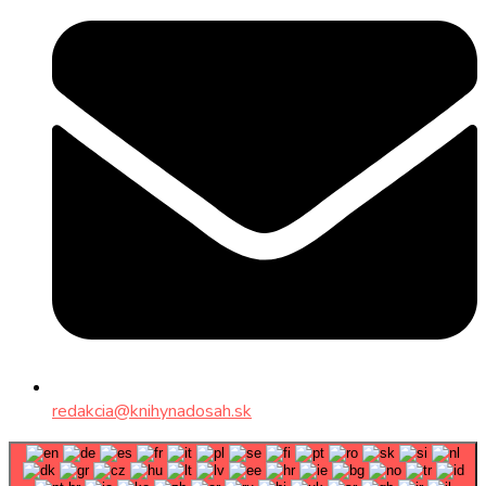
redakcia@knihynadosah.sk