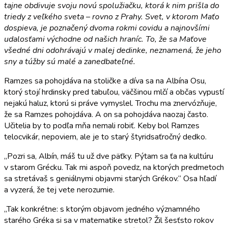
tajne obdivuje svoju novú spolužiačku, ktorá k nim prišla do
triedy z veľkého sveta – rovno z Prahy. Svet, v ktorom Maťo
dospieva, je poznačený dvoma rokmi covidu a najnovšími
udalosťami východne od našich hraníc. To, že sa Maťove
všedné dni odohrávajú v malej dedinke, neznamená, že jeho
sny a túžby sú malé a zanedbateľné.
Ramzes sa pohojdáva na stoličke a díva sa na Albína Osu,
ktorý stojí hrdinsky pred tabuľou, väčšinou mlčí a občas vypustí
nejakú haluz, ktorú si práve vymyslel. Trochu ma znervózňuje,
že sa Ramzes pohojdáva. A on sa pohojdáva naozaj často.
Učitelia by to podľa mňa nemali robiť. Keby bol Ramzes
telocvikár, nepoviem, ale je to starý štyridsaťročný dedko.
„Pozri sa, Albín, máš tu už dve päťky. Pýtam sa ťa na kultúru
v starom Grécku. Tak mi aspoň povedz, na ktorých predmetoch
sa stretávaš s geniálnymi objavmi starých Grékov.“ Osa hľadí
a vyzerá, že tej vete nerozumie.
„Tak konkrétne: s ktorým objavom jedného významného
starého Gréka si sa v matematike stretol? Žil šesťsto rokov