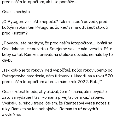
pred naším letopočtom, ak ti to pomôže…“
Osa sa nechytá.
„O Pytagorovi si ešte nepočul? Tak mi aspoň povedz, pred
koľkými rokmi ten Pytagoras žil, keď sa narodil šesť storočí
pred Kristom?“
„Povedali ste predtým, že pred naším letopočtom…“ bránil sa
Osa dokonca celou vetou. Smejeme sa a je nám veselo. Ešte
keby sa tak Ramzes prevalil na stoličke dozadu, nemalo by to
chybu.
„Tak koľko je to rokov? Keď vypočítaš, koľko rokov ubehlo od
Pytagorovho narodenia, dám ti štvorku. Narodil sa v roku 570
pred naším letopočtom a teraz máme rok 2022. Rátaj!“
Osa si zobral kriedu, aby ukázal, že má snahu, ale nevydalo.
Zato sa výdatne hlási Roman z prvej lavice a kazí zábavu.
Vyskakuje, rukou trepe, čakám, že Ramzesovi vyrazí notes z
ruky. Ramzes sa len pohojdáva. Roman to už nevydrží
a vykríkne: