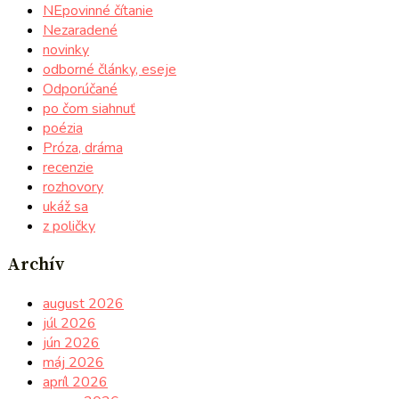
NEpovinné čítanie
Nezaradené
novinky
odborné články, eseje
Odporúčané
po čom siahnuť
poézia
Próza, dráma
recenzie
rozhovory
ukáž sa
z poličky
Archív
august 2026
júl 2026
jún 2026
máj 2026
apríl 2026