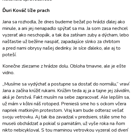
Ďuri Kováč líže prach
Jana sa rozhodla, že dnes budeme bežať po hrádzi ďalej ako
minule, a ani jej nenapadlo spýtať sa ma. Ja som zasa nechcel
vyzerať ako neschopák, a tak iba zatínam zuby a dýcham, lebo
našťastie už bežíme naspäť, zapadajúce slnko za chrbtom
a pred nami obrysy našej dedinky. Je síce ďaleko, ale aj to
poteší.
Konečne zliezame z hrádze dolu. Obloha tmavne, ale je ešte
vidno.
„Musíme sa vydýchať a postupne sa dostať do normálu,“ vraví
Jana a začína krúžiť rukami. Krúžim teda aj ja a tajne jej závidím,
aká je čerstvá. Fakt musím na sebe zapracovať. Ale lepším sa,
už mám v kôlni náš rotoped. Preniesli sme ho s ockom včera
napriek matkiným protestom. Vraj kam bude odteraz vešať
svoju vetrovku. Aj tak iba zavadzal v predsieni, stále sme ho
museli obchádzať a pokiaľ si pamätám, už vyše roka na ňom
nikto nebicykloval. S tou maminou vetrovkou vyzeral od dverí