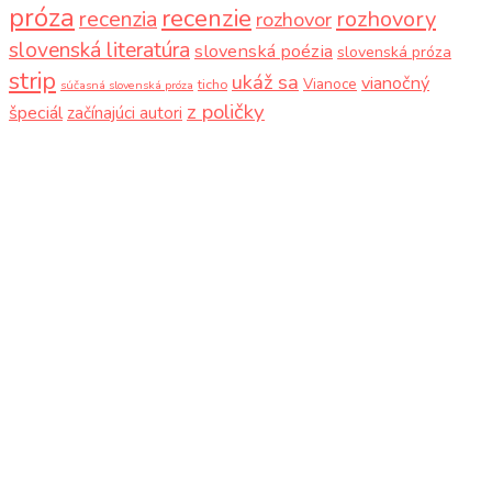
próza
recenzie
recenzia
rozhovory
rozhovor
slovenská literatúra
slovenská poézia
slovenská próza
strip
ukáž sa
vianočný
Vianoce
ticho
súčasná slovenská próza
z poličky
špeciál
začínajúci autori