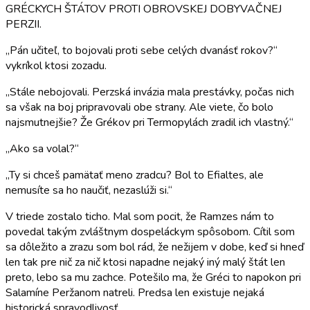
GRÉCKYCH ŠTÁTOV PROTI OBROVSKEJ DOBYVAČNEJ
PERZII.
„Pán učiteľ, to bojovali proti sebe celých dvanásť rokov?“
vykríkol ktosi zozadu.
„Stále nebojovali. Perzská invázia mala prestávky, počas nich
sa však na boj pripravovali obe strany. Ale viete, čo bolo
najsmutnejšie? Že Grékov pri Termopylách zradil ich vlastný.“
„Ako sa volal?“
„Ty si chceš pamätať meno zradcu? Bol to Efialtes, ale
nemusíte sa ho naučiť, nezaslúži si.“
V triede zostalo ticho. Mal som pocit, že Ramzes nám to
povedal takým zvláštnym dospeláckym spôsobom. Cítil som
sa dôležito a zrazu som bol rád, že nežijem v dobe, keď si hneď
len tak pre nič za nič ktosi napadne nejaký iný malý štát len
preto, lebo sa mu zachce. Potešilo ma, že Gréci to napokon pri
Salamíne Peržanom natreli. Predsa len existuje nejaká
historická spravodlivosť.