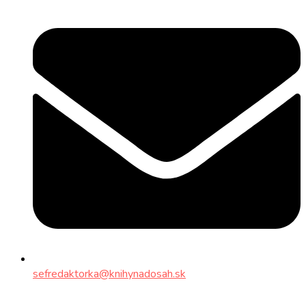
sefredaktorka@knihynadosah.sk