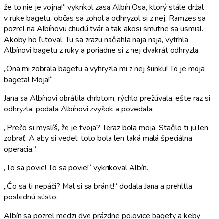
že to nie je vojna!“ vykríkol zasa Albín Osa, ktorý stále držal
v ruke bagetu, občas sa zohol a odhryzol si z nej. Ramzes sa
pozrel na Albínovu chudú tvár a tak akosi smutne sa usmial.
Akoby ho ľutoval. Tu sa zrazu načiahla naja naja, vytrhla
Albínovi bagetu z ruky a poriadne si z nej dvakrát odhryzla.
„Ona mi zobrala bagetu a vyhryzla mi z nej šunku! To je moja
bageta! Moja!“
Jana sa Albínovi obrátila chrbtom, rýchlo prežúvala, ešte raz si
odhryzla, podala Albínovi zvyšok a povedala:
„Prečo si myslíš, že je tvoja? Teraz bola moja. Stačilo ti ju len
zobrať. A aby si vedel: toto bola len taká malá špeciálna
operácia.“
„To sa povie! To sa povie!“ vykrikoval Albín.
„Čo sa ti nepáči? Mal si sa brániť!“ dodala Jana a prehltla
poslednú sústo.
Albín sa pozrel medzi dve prázdne polovice bagety a keby