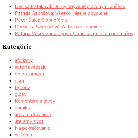
Denisa Patáková: Domy obývané prázdnymi dušami
Patrícia Gabrišová: Všetko (nie) je dovolené
Peter Šulej: Chronofóbia
Dominika Sakmárová: Aj toto raz pominie
Patrícia Vesel Ganoczyová: O mužoch, nie len pre mužov
Kategórie
aforizmy
autori uvádzajú
do pozornosti
esej
fejtóny
glosy
Komentáre a glosy
komiks
literárna kaviareň
literárny život
Na pokračovanie
na tému