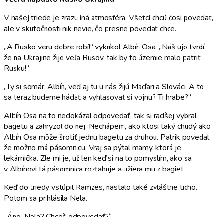
V našej triede je zrazu iná atmosféra. Všetci chcú čosi povedať,
ale v skutočnosti nik nevie, čo presne povedať chce.
„A Rusko veru dobre robí!“ vykríkol Albín Osa. „Náš ujo tvrdí,
že na Ukrajine žije veľa Rusov, tak by to územie malo patriť
Rusku!“
„Ty si somár, Albín, veď aj tu u nás žijú Maďari a Slováci. A to
sa teraz budeme hádať a vyhlasovať si vojnu? Ti hrabe?“
Albín Osa na to nedokázal odpovedať, tak si radšej vybral
bagetu a zahryzol do nej. Nechápem, ako ktosi taký chudý ako
Albín Osa môže šrotiť jednu bagetu za druhou. Patrik povedal,
že možno má pásomnicu. Vraj sa pýtal mamy, ktorá je
lekárnička. Zle mi je, už len keď si na to pomyslím, ako sa
v Albínovi tá pásomnica rozťahuje a užiera mu z bagiet.
Keď do triedy vstúpil Ramzes, nastalo také zvláštne ticho.
Potom sa prihlásila Nela.
„Áno, Nela? Chceš odpovedať?“