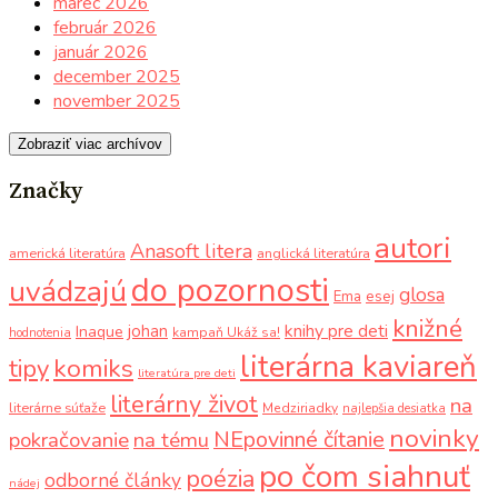
marec 2026
február 2026
január 2026
december 2025
november 2025
Zobraziť viac archívov
Značky
autori
Anasoft litera
americká literatúra
anglická literatúra
do pozornosti
uvádzajú
glosa
Ema
esej
knižné
knihy pre deti
johan
Inaque
kampaň Ukáž sa!
hodnotenia
literárna kaviareň
komiks
tipy
literatúra pre deti
literárny život
na
literárne súťaže
Medziriadky
najlepšia desiatka
novinky
NEpovinné čítanie
pokračovanie
na tému
po čom siahnuť
poézia
odborné články
nádej