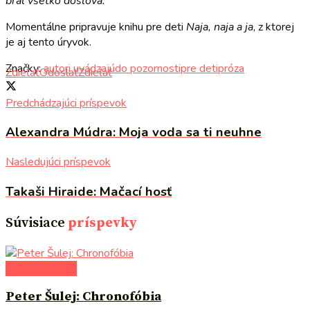
bral všetko doslova.
Momentálne pripravuje knihu pre deti
Naja, naja a ja
, z ktorej
je aj tento úryvok.
Značky:
autori uvádzajú
do pozornosti
pre deti
próza
Zdieľať
Odoslať
Zdieľať
Predchádzajúci príspevok
Alexandra Múdra: Moja voda sa ti neuhne
Nasledujúci príspevok
Takaši Hiraide: Mačací hosť
Súvisiace
príspevky
autori uvádzajú
Peter Šulej: Chronofóbia