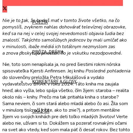
Zdieľať na Facebooku
Zdieľať na Twitteri
Zdieľať na LinkedIn
Nie je to tak, že budeš mať v tomto živote všetko, na čo
POÉZIA
pomyslíš, zvyknem nahlas dohovárať televíznej obrazovke,
keď sa na nej v celej svojej nevedomosti objavia ľudia bez
znalostí. Takýchto samoľúbych jedincov by mali umlčať ako
v minulosti, ibaže médiá ich totálnym nezmyslom zas
PRÓZA, DRÁMA
a znova poskytujú priestor. To je vskutku nezodpovedné.
Nie, toto som nenapísala ja, no pred šiestimi rokmi nórska
spisovateľka Kjersti Anfinnsen. Jej knihu
Posledné pohladenia
do slovenčiny preložila Petra Mikulášová a vydalo
KOMENTÁRE A GLOSY
vydavateľstvo BRAK v roku 2024. Táto kniha ma zaujala
hneď, ako vyšla, lebo spája všetko, čím žijem: staroba – realita
okolo nás – knihy. Prečo ma tak pritiahla kniha o starobe?
Sama neviem, či som stará alebo mladá alebo čo asi. Žila som
v minulom tisícročí (cítite, ako to znie?), a pritom mentálne
UKÁŽ SA
žijem vo svojich knihách pre deti toľko mladých životov! Verte
alebo nie, užívam si to. Dokážem sa pozerať rovnakými očami
na svet ako vtedy, keď som mala päť či desať rokov. Bez tohto