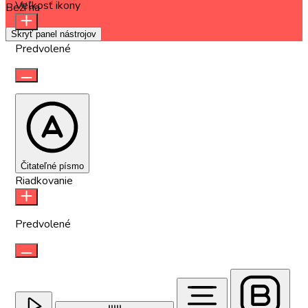
Veľkosť ikony
Beží na
OneTap
Skryť panel nástrojov
Predvolené
Čitateľné písmo
Riadkovanie
Predvolené