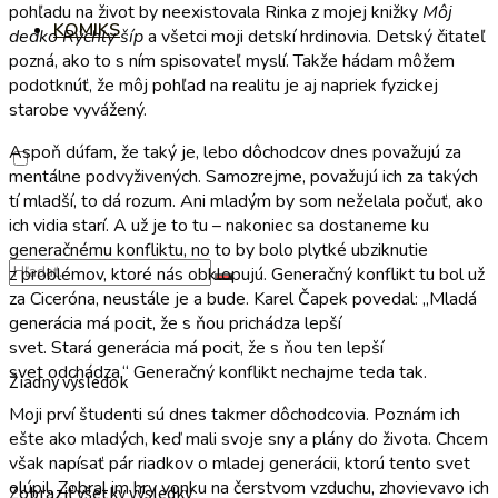
pohľadu na život by neexistovala Rinka z mojej knižky
Môj
KOMIKS
dedko Rýchly šíp
a všetci moji detskí hrdinovia. Detský čitateľ
pozná, ako to s ním spisovateľ myslí. Takže hádam môžem
podotknúť, že môj pohľad na realitu je aj napriek fyzickej
starobe vyvážený.
Aspoň dúfam, že taký je, lebo dôchodcov dnes považujú za
mentálne podvyživených. Samozrejme, považujú ich za takých
tí mladší, to dá rozum. Ani mladým by som neželala počuť, ako
ich vidia starí. A už je to tu – nakoniec sa dostaneme ku
generačnému konfliktu, no to by bolo plytké ubziknutie
z problémov, ktoré nás obklopujú. Generačný konflikt tu bol už
za Ciceróna, neustále je a bude. Karel Čapek povedal: „Mladá
generácia má pocit, že s ňou prichádza lepší
svet. Stará generácia má pocit, že s ňou ten lepší
svet odchádza.“ Generačný konflikt nechajme teda tak.
Žiadny výsledok
Moji prví študenti sú dnes takmer dôchodcovia. Poznám ich
ešte ako mladých, keď mali svoje sny a plány do života. Chcem
však napísať pár riadkov o mladej generácii, ktorú tento svet
olúpil. Zobral im hry vonku na čerstvom vzduchu, zhovievavo ich
Zobraziť všetky výsledky