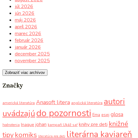
júl 2026
jún 2026
máj 2026
apríl 2026
marec 2026
február 2026
január 2026
december 2025
november 2025
Zobraziť viac archívov
Značky
autori
Anasoft litera
americká literatúra
anglická literatúra
do pozornosti
uvádzajú
glosa
Ema
esej
knižné
knihy pre deti
johan
Inaque
kampaň Ukáž sa!
hodnotenia
literárna kaviareň
komiks
tipy
literatúra pre deti