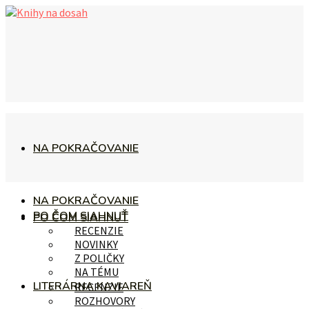
NA POKRAČOVANIE
NA POKRAČOVANIE
PO ČOM SIAHNUŤ
PO ČOM SIAHNUŤ
RECENZIE
NOVINKY
Z POLIČKY
NA TÉMU
LITERÁRNA KAVIAREŇ
RECENZIE
ROZHOVORY