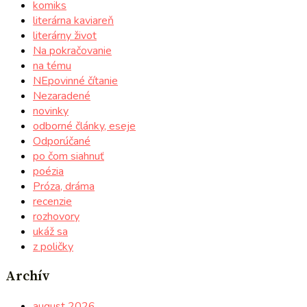
komiks
literárna kaviareň
literárny život
Na pokračovanie
na tému
NEpovinné čítanie
Nezaradené
novinky
odborné články, eseje
Odporúčané
po čom siahnuť
poézia
Próza, dráma
recenzie
rozhovory
ukáž sa
z poličky
Archív
august 2026