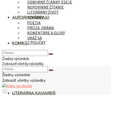
ODBORNÉ ČLÁNKY, ESEJE
NEPOVINNÉ ČÍTANIE
LITERÁRNY ŽIVOT
AUTORI UVÁDZAJÚ
NOVINKY
POÉZIA
PRÓZA, DRÁMA
KOMENTÁRE A GLOSY
UKÁŽ SA
Z POLIČKY
KOMIKS
Žiadny výsledok
Zobraziť všetky výsledky
NA TÉMU
Žiadny výsledok
Zobraziť všetky výsledky
LITERÁRNA KAVIAREŇ