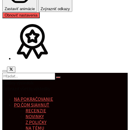
Zastaviť animácie
Zvýrazniť odkazy
Obnoviť nastavenia
Žiadny výsledok
Zobraziť všetky výsledky
NA POKRAČOVANIE
PO ČOM SIAHNUŤ
RECENZIE
NOVINKY
Z POLIČKY
NA TÉMU