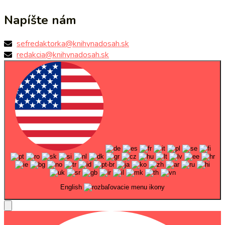
Napíšte nám
sefredaktorka@knihynadosah.sk
redakcia@knihynadosah.sk
English