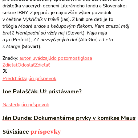
držiteľka viacerých ocenení Literárneho fondu a Slovenskej
sekcie IBBY. Z jej próz je najnovším výber poviedok
v češtine
Vykřičník v trávě
(Jas).
Z kníh pre deti je to
trilógia
Modré srdce s kečupovým fľakom, Kam zmizol môj
brat?, Nenápadní sú vždy naj
(Slovart),
Naja naja
a ja
(Perfekt),
77 nezvyčajných dní
(AlleGro) a
Leto
s Marge
(Slovart).
Značky:
autori uvádzajú
do pozornosti
glosa
Zdieľať
Odoslať
Zdieľať
Predchádzajúci príspevok
Joe Palaščák: Už pristávame?
Nasledujúci príspevok
Ján Dunda: Dokumentárne prvky v komikse Maus
Súvisiace
príspevky