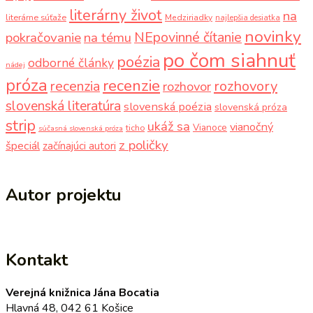
literárny život
na
literárne súťaže
Medziriadky
najlepšia desiatka
novinky
NEpovinné čítanie
pokračovanie
na tému
po čom siahnuť
poézia
odborné články
nádej
próza
recenzie
recenzia
rozhovory
rozhovor
slovenská literatúra
slovenská poézia
slovenská próza
strip
ukáž sa
vianočný
Vianoce
ticho
súčasná slovenská próza
z poličky
špeciál
začínajúci autori
Autor projektu
Kontakt
Verejná knižnica Jána Bocatia
Hlavná 48, 042 61 Košice