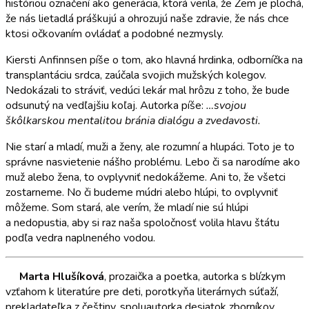
históriou označení ako generácia, ktorá verila, že Zem je plochá,
že nás lietadlá práškujú a ohrozujú naše zdravie, že nás chce
ktosi očkovaním ovládať a podobné nezmysly.
Kiersti Anfinnsen píše o tom, ako hlavná hrdinka, odborníčka na
transplantáciu srdca, zaúčala svojich mužských kolegov.
Nedokázali to stráviť, vedúci lekár mal hrôzu z toho, že bude
odsunutý na vedľajšiu koľaj. Autorka píše:
…svojou
škôlkarskou mentalitou bránia dialógu a zvedavosti.
Nie starí a mladí, muži a ženy, ale rozumní a hlupáci. Toto je to
správne nasvietenie nášho problému. Lebo či sa narodíme ako
muž alebo žena, to ovplyvniť nedokážeme. Ani to, že všetci
zostarneme. No či budeme múdri alebo hlúpi, to ovplyvniť
môžeme. Som stará, ale verím, že mladí nie sú hlúpi
a nedopustia, aby si raz naša spoločnosť volila hlavu štátu
podľa vedra naplneného vodou.
Marta Hlušíková
, prozaička a poetka, autorka s blízkym
vzťahom k literatúre pre deti, porotkyňa literárnych súťaží,
prekladateľka z češtiny, spoluautorka desiatok zborníkov,