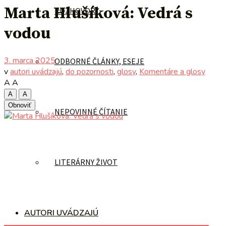
Marta Hlušíková: Vedrá s
ROZHOVORY
vodou
3. marca 2025
ODBORNÉ ČLÁNKY, ESEJE
v
autori uvádzajú
,
do pozornosti
,
glosy
,
Komentáre a glosy
A
A
A
A
Obnoviť
NEPOVINNÉ ČÍTANIE
LITERÁRNY ŽIVOT
AUTORI UVÁDZAJÚ