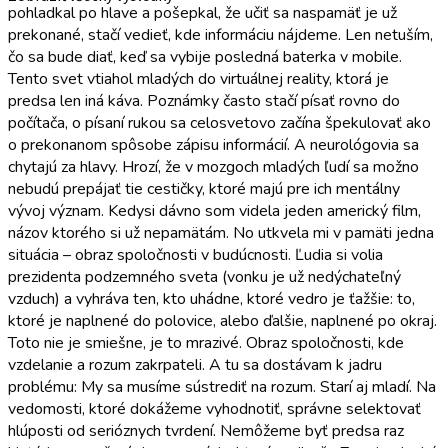
pohladkal po hlave a pošepkal, že učiť sa naspamäť je už
prekonané, stačí vedieť, kde informáciu nájdeme. Len netuším,
čo sa bude diať, keď sa vybije posledná baterka v mobile.
Tento svet vtiahol mladých do virtuálnej reality, ktorá je
predsa len iná káva. Poznámky často stačí písať rovno do
počítača, o písaní rukou sa celosvetovo začína špekulovať ako
o prekonanom spôsobe zápisu informácií. A neurológovia sa
chytajú za hlavy. Hrozí, že v mozgoch mladých ľudí sa možno
nebudú prepájať tie cestičky, ktoré majú pre ich mentálny
vývoj význam. Kedysi dávno som videla jeden americký film,
názov ktorého si už nepamätám. No utkvela mi v pamäti jedna
situácia – obraz spoločnosti v budúcnosti. Ľudia si volia
prezidenta podzemného sveta (vonku je už nedýchateľný
vzduch) a vyhráva ten, kto uhádne, ktoré vedro je ťažšie: to,
ktoré je naplnené do polovice, alebo ďalšie, naplnené po okraj.
Toto nie je smiešne, je to mrazivé. Obraz spoločnosti, kde
vzdelanie a rozum zakrpateli. A tu sa dostávam k jadru
problému: My sa musíme sústrediť na rozum. Starí aj mladí. Na
vedomosti, ktoré dokážeme vyhodnotiť, správne selektovať
hlúposti od serióznych tvrdení. Nemôžeme byť predsa raz