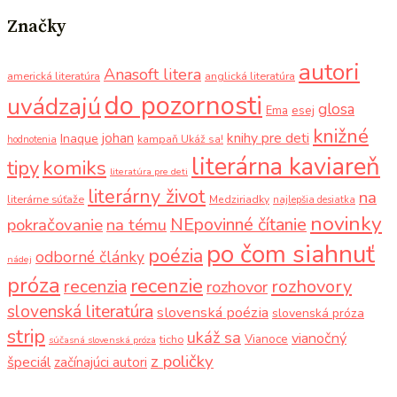
Značky
autori
Anasoft litera
americká literatúra
anglická literatúra
do pozornosti
uvádzajú
glosa
Ema
esej
knižné
knihy pre deti
johan
Inaque
kampaň Ukáž sa!
hodnotenia
literárna kaviareň
komiks
tipy
literatúra pre deti
literárny život
na
literárne súťaže
Medziriadky
najlepšia desiatka
novinky
NEpovinné čítanie
pokračovanie
na tému
po čom siahnuť
poézia
odborné články
nádej
próza
recenzie
recenzia
rozhovory
rozhovor
slovenská literatúra
slovenská poézia
slovenská próza
strip
ukáž sa
vianočný
Vianoce
ticho
súčasná slovenská próza
z poličky
špeciál
začínajúci autori