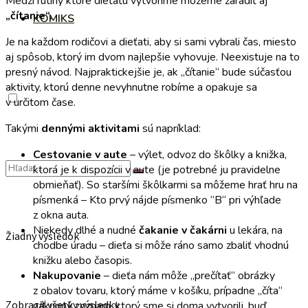
Medzi rutiny ktoré dieťaťu vytvoríme môžeme zaradiť aj
„čítanie“.
KOMIKS
Je na každom rodičovi a dieťati, aby si sami vybrali čas, miesto
aj spôsob, ktorý im dvom najlepšie vyhovuje. Neexistuje na to
presný návod. Najpraktickejšie je, ak „čítanie“ bude súčasťou
aktivity, ktorú denne nevyhnutne robíme a opakuje sa
v určitom čase.
Takými
dennými aktivitami
sú napríklad:
Cestovanie v aute
– výlet, odvoz do škôlky a knižka,
ktorá je k dispozícii v aute (je potrebné ju pravidelne
obmieňať). So staršími škôlkarmi sa môžeme hrať hru na
písmenká – Kto prvý nájde písmenko “B“ pri výhľade
z okna auta.
Niekedy dlhé a nudné
čakanie v čakárni
u lekára, na
Žiadny výsledok
chodbe úradu – dieťa si môže ráno samo zbaliť vhodnú
knižku alebo časopis.
Nakupovanie
– dieťa nám môže „prečítať“ obrázky
z obalov tovaru, ktorý máme v košíku, prípadne „číta“
Zobraziť všetky výsledky
nákupný zoznam, ktorý sme si doma vytvorili, buď