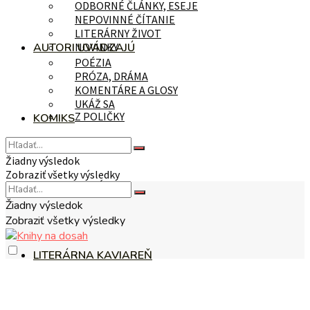
ODBORNÉ ČLÁNKY, ESEJE
NEPOVINNÉ ČÍTANIE
LITERÁRNY ŽIVOT
AUTORI UVÁDZAJÚ
NOVINKY
POÉZIA
PRÓZA, DRÁMA
KOMENTÁRE A GLOSY
UKÁŽ SA
Z POLIČKY
KOMIKS
Žiadny výsledok
Zobraziť všetky výsledky
NA TÉMU
Žiadny výsledok
Zobraziť všetky výsledky
LITERÁRNA KAVIAREŇ