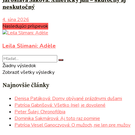
Jaroslava Šaková: Americký juh – skutočný aj
neskutočný
4. júna 2026
Nasledujúci príspevok
Leila Slimani: Adèle
Žiadny výsledok
Zobraziť všetky výsledky
Najnovšie články
Denisa Patáková: Domy obývané prázdnymi dušami
Patrícia Gabrišová: Všetko (nie) je dovolené
Peter Šulej: Chronofóbia
Dominika Sakmárová: Aj toto raz pominie
Patrícia Vesel Ganoczyová: O mužoch, nie len pre mužov