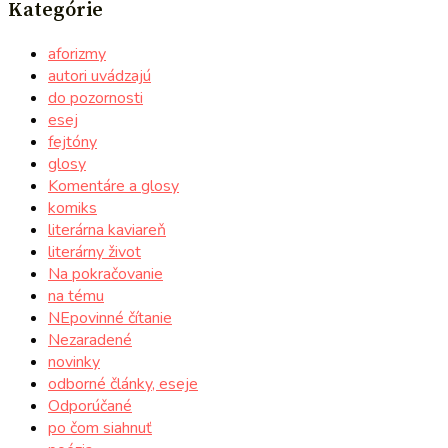
Kategórie
aforizmy
autori uvádzajú
do pozornosti
esej
fejtóny
glosy
Komentáre a glosy
komiks
literárna kaviareň
literárny život
Na pokračovanie
na tému
NEpovinné čítanie
Nezaradené
novinky
odborné články, eseje
Odporúčané
po čom siahnuť