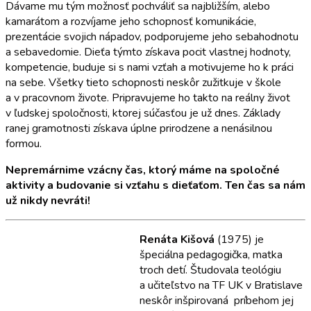
Dávame mu tým možnosť pochváliť sa najbližším, alebo
kamarátom a rozvíjame jeho schopnosť komunikácie,
prezentácie svojich nápadov, podporujeme jeho sebahodnotu
a sebavedomie. Dieťa týmto získava pocit vlastnej hodnoty,
kompetencie, buduje si s nami vzťah a motivujeme ho k práci
na sebe. Všetky tieto schopnosti neskôr zužitkuje v škole
a v pracovnom živote. Pripravujeme ho takto na reálny život
v ľudskej spoločnosti, ktorej súčasťou je už dnes. Základy
ranej gramotnosti získava úplne prirodzene a nenásilnou
formou.
Nepremárnime vzácny čas, ktorý máme na spoločné
aktivity a budovanie si vzťahu s dieťaťom. Ten čas sa nám
už nikdy nevráti!
Renáta Kišová
(1975) je
špeciálna pedagogička, matka
troch detí. Študovala teológiu
a učiteľstvo na TF UK v Bratislave
neskôr inšpirovaná príbehom jej