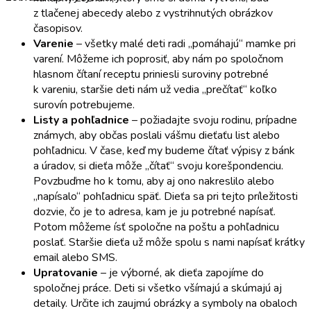
z tlačenej abecedy alebo z vystrihnutých obrázkov
časopisov.
Varenie
– všetky malé deti radi „pomáhajú“ mamke pri
varení. Môžeme ich poprosiť, aby nám po spoločnom
hlasnom čítaní receptu priniesli suroviny potrebné
k vareniu, staršie deti nám už vedia „prečítať“ koľko
surovín potrebujeme.
Listy a pohľadnice
– požiadajte svoju rodinu, prípadne
známych, aby občas poslali vášmu dieťaťu list alebo
pohľadnicu. V čase, keď my budeme čítať výpisy z bánk
a úradov, si dieťa môže „čítať“ svoju korešpondenciu.
Povzbuďme ho k tomu, aby aj ono nakreslilo alebo
„napísalo“ pohľadnicu späť. Dieťa sa pri tejto príležitosti
dozvie, čo je to adresa, kam je ju potrebné napísať.
Potom môžeme ísť spoločne na poštu a pohľadnicu
poslať. Staršie dieťa už môže spolu s nami napísať krátky
email alebo SMS.
Upratovanie
– je výborné, ak dieťa zapojíme do
spoločnej práce. Deti si všetko všímajú a skúmajú aj
detaily. Určite ich zaujmú obrázky a symboly na obaloch