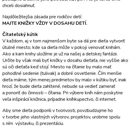
chceli dosiahnuť.
Najdôležitejšia zásada pre rodičov detí:
MAJTE KNIŽKY VŽDY V DOSAHU DETÍ.
Čítateľský kútik
V každom, aj v tom najmenšom byte sa dá pre dieťa vytvoriť
útulné miesto, kde sa dieťa môže v pokoji venovať knihám.
Ako a kam knihy uložíme je už na našej a detskej fantázii.
Určite by však mali byť knižky v dosahu dieťaťa, nie vyššie ako
sú oči dieťaťa keď stojí. Miesto na čítanie by malo mať
pohodlné sedenie (tulivak) a dobré osvetlenie. Čím menšie
dieťa máme, tým menej predmetov by malo v kútiku byť, inak
hrozí, že bude dieťa zahltené, nebude sa vedieť zamerať
a ponoriť do činnosti – čítania. Pri výbere kníh nám poskytne
veľa inšpirácií knižnica, prípadne kníhkupectvo, či internet.
Aby sme dieťa podporili v tvorivosti, povzbudzujme ho
v tvorbe jeho vlastných výtvorov, projektov, urobme spolu
s ním výstavku, či prezentáciu.