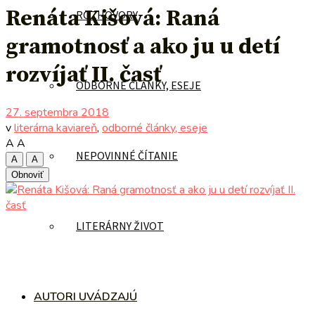
Renáta Kišová: Raná
ROZHOVORY
gramotnosť a ako ju u detí
rozvíjať II. časť
ODBORNÉ ČLÁNKY, ESEJE
27. septembra 2018
v
literárna kaviareň
,
odborné články, eseje
A
A
NEPOVINNÉ ČÍTANIE
A
A
Obnoviť
LITERÁRNY ŽIVOT
AUTORI UVÁDZAJÚ