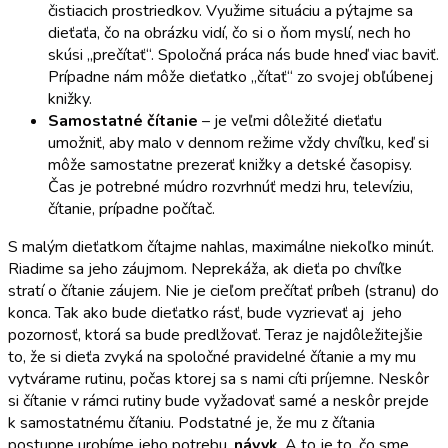
čistiacich prostriedkov. Využime situáciu a pýtajme sa
dieťaťa, čo na obrázku vidí, čo si o ňom myslí, nech ho
skúsi „prečítať“. Spoločná práca nás bude hneď viac baviť.
Prípadne nám môže dieťatko „čítať“ zo svojej obľúbenej
knižky.
Samostatné čítanie
– je veľmi dôležité dieťaťu
umožniť, aby malo v dennom režime vždy chvíľku, keď si
môže samostatne prezerať knižky a detské časopisy.
Čas je potrebné múdro rozvrhnúť medzi hru, televíziu,
čítanie, prípadne počítač.
S malým dieťatkom čítajme nahlas, maximálne niekoľko minút.
Riadime sa jeho záujmom. Neprekáža, ak dieťa po chvíľke
stratí o čítanie záujem. Nie je cieľom prečítať príbeh (stranu) do
konca. Tak ako bude dieťatko rásť, bude vyzrievať aj jeho
pozornosť, ktorá sa bude predlžovať. Teraz je najdôležitejšie
to, že si dieťa zvyká na spoločné pravidelné čítanie a my mu
vytvárame rutinu, počas ktorej sa s nami cíti príjemne. Neskôr
si čítanie v rámci rutiny bude vyžadovať samé a neskôr prejde
k samostatnému čítaniu. Podstatné je, že mu z čítania
postupne urobíme jeho potrebu,
návyk
. A to je to, čo sme