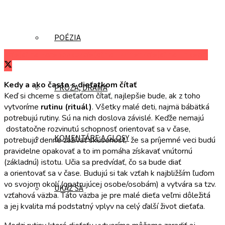
POÉZIA
Zdieľať na Facebooku
Zdieľať na Twitteri
Zdieľať na LinkedIn
Kedy a ako často s dieťatkom čítať
PRÓZA, DRÁMA
Keď si chceme s dieťaťom čítať, najlepšie bude, ak z toho
vytvoríme
rutinu (rituál)
. Všetky malé deti, najmä bábätká
potrebujú rutiny. Sú na nich doslova závislé. Keďže nemajú
dostatočne rozvinutú schopnosť orientovať sa v čase,
KOMENTÁRE A GLOSY
potrebujú denne zažívať skúsenosť, že sa príjemné veci budú
pravidelne opakovať a to im pomáha získavať vnútornú
(základnú) istotu. Učia sa predvídať, čo sa bude diať
a orientovať sa v čase. Budujú si tak vzťah k najbližším ľuďom
vo svojom okolí (opatrujúcej osobe/osobám) a vytvára sa tzv.
UKÁŽ SA
vzťahová väzba. Táto väzba je pre malé dieťa veľmi dôležitá
a jej kvalita má podstatný vplyv na celý ďalší život dieťaťa.