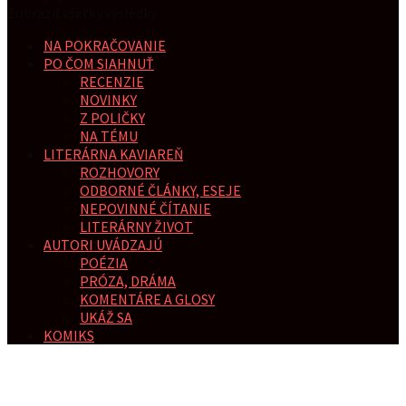
Zobraziť všetky výsledky
NA POKRAČOVANIE
PO ČOM SIAHNUŤ
RECENZIE
NOVINKY
Z POLIČKY
NA TÉMU
LITERÁRNA KAVIAREŇ
ROZHOVORY
ODBORNÉ ČLÁNKY, ESEJE
NEPOVINNÉ ČÍTANIE
LITERÁRNY ŽIVOT
AUTORI UVÁDZAJÚ
POÉZIA
PRÓZA, DRÁMA
KOMENTÁRE A GLOSY
UKÁŽ SA
KOMIKS