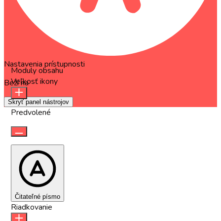
Nastavenia prístupnosti
Moduly obsahu
Veľkosť ikony
Beží na
OneTap
Skryť panel nástrojov
Predvolené
Čitateľné písmo
Riadkovanie