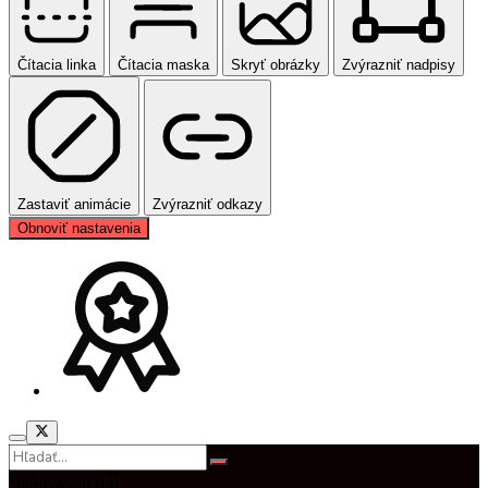
Čítacia linka
Čítacia maska
Skryť obrázky
Zvýrazniť nadpisy
Zastaviť animácie
Zvýrazniť odkazy
Obnoviť nastavenia
Žiadny výsledok