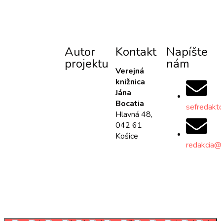
Autor
Kontakt
Napíšte
projektu
nám
Verejná
knižnica
Jána
Bocatia
sefredakt
Hlavná 48,
042 61
Košice
redakcia@