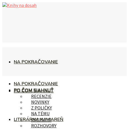
NA POKRAČOVANIE
NA POKRAČOVANIE
PO ČOM SIAHNUŤ
PO ČOM SIAHNUŤ
RECENZIE
NOVINKY
Z POLIČKY
NA TÉMU
LITERÁRNA KAVIAREŇ
RECENZIE
ROZHOVORY