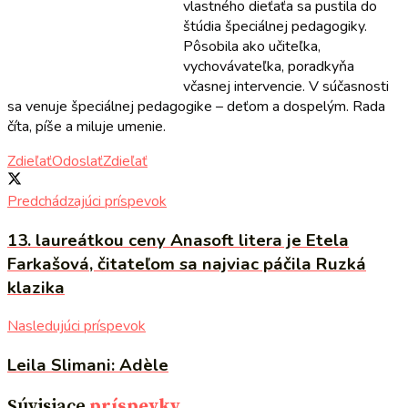
vlastného dieťaťa sa pustila do
štúdia špeciálnej pedagogiky.
Pôsobila ako učiteľka,
vychovávateľka, poradkyňa
včasnej intervencie. V súčasnosti
sa venuje špeciálnej pedagogike – deťom a dospelým. Rada
číta, píše a miluje umenie.
Zdieľať
Odoslať
Zdieľať
Predchádzajúci príspevok
13. laureátkou ceny Anasoft litera je Etela
Farkašová, čitateľom sa najviac páčila Ruzká
klazika
Nasledujúci príspevok
Leila Slimani: Adèle
Súvisiace
príspevky