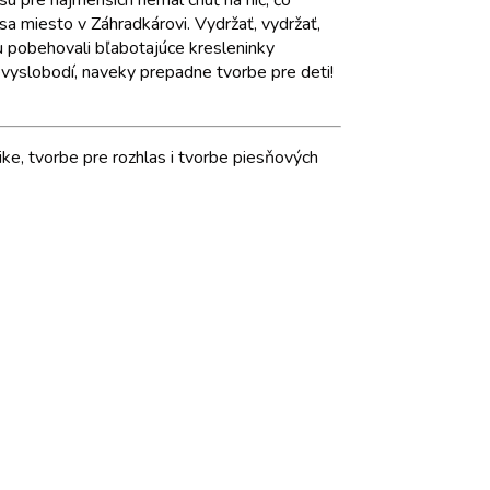
isu pre najmenších nemal chuť na nič, čo
sa miesto v Záhradkárovi. Vydržať, vydržať,
 tu pobehovali bľabotajúce kresleninky
nevyslobodí, naveky prepadne tvorbe pre deti!
ike, tvorbe pre rozhlas i tvorbe piesňových