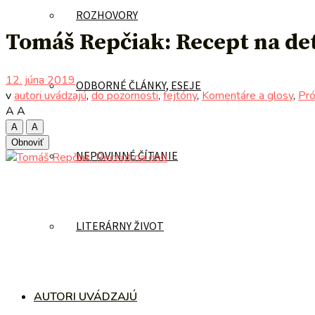
ROZHOVORY
Tomáš Repčiak: Recept na de
12. júna 2019
ODBORNÉ ČLÁNKY, ESEJE
v
autori uvádzajú
,
do pozornosti
,
fejtóny
,
Komentáre a glosy
,
Pró
A
A
A
A
Obnoviť
NEPOVINNÉ ČÍTANIE
LITERÁRNY ŽIVOT
AUTORI UVÁDZAJÚ