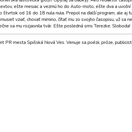
o Pionierska lastovička (pozn. Opýtaj sa babky). Ako redaktor časop
 textov, ešte mesiac a vezmú ho do Auto-moto, ešte dva a uvoľní 
 vo štvrtok od 16 do 18 nula nula. Prepol na ďalší program, ale aj
u musieť vziať, chovať mimino, čítať mu zo svojho časopisu, už sa 
ečne sa mu rozjasnila tvár. Ešte posledná sms Terezke. Sloboda!
ent PR mesta Spišská Nová Ves. Venuje sa poézii, próze, publicist