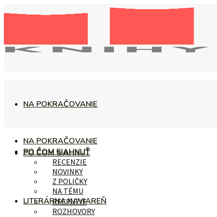
NA POKRAČOVANIE
NA POKRAČOVANIE
PO ČOM SIAHNUŤ
PO ČOM SIAHNUŤ
RECENZIE
NOVINKY
Z POLIČKY
NA TÉMU
LITERÁRNA KAVIAREŇ
RECENZIE
ROZHOVORY