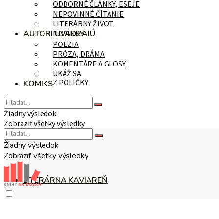
ODBORNÉ ČLÁNKY, ESEJE
NEPOVINNÉ ČÍTANIE
LITERÁRNY ŽIVOT
AUTORI UVÁDZAJÚ
NOVINKY
POÉZIA
PRÓZA, DRÁMA
KOMENTÁRE A GLOSY
UKÁŽ SA
Z POLIČKY
KOMIKS
Žiadny výsledok
Zobraziť všetky výsledky
NA TÉMU
Žiadny výsledok
Zobraziť všetky výsledky
LITERÁRNA KAVIAREŇ