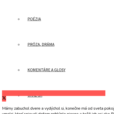
POÉZIA
PRÓZA, DRÁMA
KOMENTÁRE A GLOSY
Zdieľať na Facebooku
Zdieľať na Twitteri
Zdieľať na LinkedIn
UKÁŽ SA
Márny zabuchol dvere a vydýchol si, konečne má od sveta pokoj