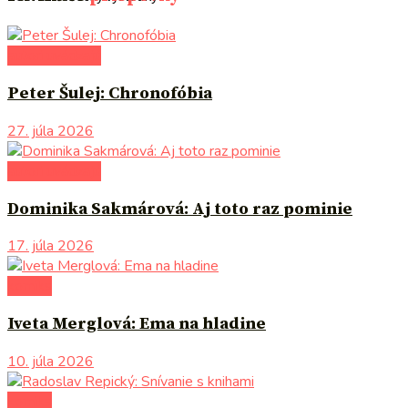
autori uvádzajú
Peter Šulej: Chronofóbia
27. júla 2026
autori uvádzajú
Dominika Sakmárová: Aj toto raz pominie
17. júla 2026
komiks
Iveta Merglová: Ema na hladine
10. júla 2026
komiks