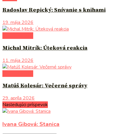
Radoslav Repický: Snívanie s knihami
19. mája 2026
autori uvádzajú
Michal Mitrík: Úteková reakcia
11. mája 2026
autori uvádzajú
Matúš Kolesár: Večerné správy
29. apríla 2026
Nasledujúci príspevok
Ivana Gibová: Stanica