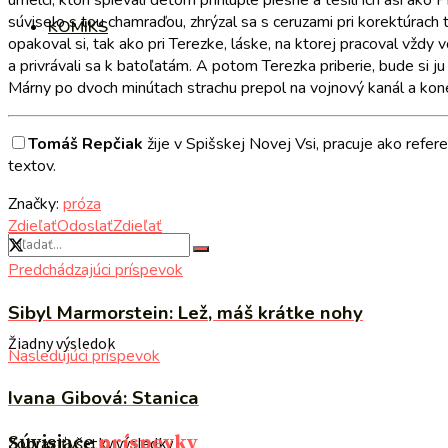
umelci, ktorí spievali deťom prihlúple piesne a tešili ich asi ak
súviselo s tou chamraďou, zhrýzal sa s ceruzami pri korektúrach
KOMIKS
opakoval si, tak ako pri Terezke, láske, na ktorej pracoval vždy
a privrávali sa k batoľatám. A potom Terezka priberie, bude si j
Márny po dvoch minútach strachu prepol na vojnový kanál a kon
Tomáš Repčiak
žije v Spišskej Novej Vsi, pracuje ako refer
textov.
Značky:
próza
Zdieľať
Odoslať
Zdieľať
Predchádzajúci príspevok
Sibyl Marmorstein: Lež, máš krátke nohy
Žiadny výsledok
Nasledujúci príspevok
Ivana Gibová: Stanica
Súvisiace
príspevky
Zobraziť všetky výsledky