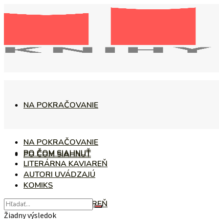
NA POKRAČOVANIE
NA POKRAČOVANIE
PO ČOM SIAHNUŤ
PO ČOM SIAHNUŤ
LITERÁRNA KAVIAREŇ
AUTORI UVÁDZAJÚ
KOMIKS
LITERÁRNA KAVIAREŇ
Žiadny výsledok