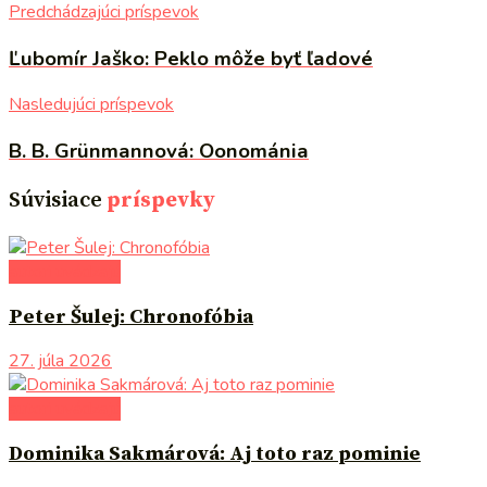
Predchádzajúci príspevok
Ľubomír Jaško: Peklo môže byť ľadové
Nasledujúci príspevok
B. B. Grünmannová: Oonománia
Súvisiace
príspevky
autori uvádzajú
Peter Šulej: Chronofóbia
27. júla 2026
autori uvádzajú
Dominika Sakmárová: Aj toto raz pominie