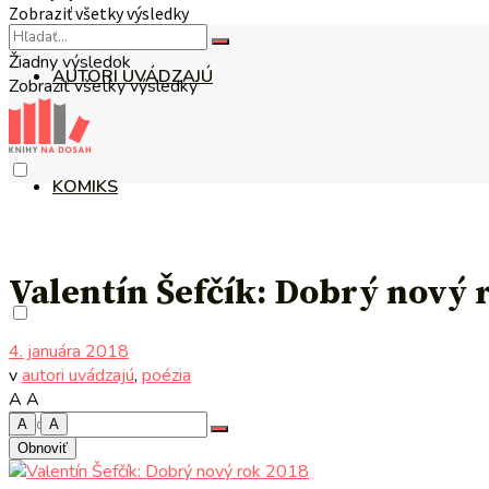
Zobraziť všetky výsledky
Žiadny výsledok
AUTORI UVÁDZAJÚ
Zobraziť všetky výsledky
KOMIKS
Valentín Šefčík: Dobrý nový 
4. januára 2018
v
autori uvádzajú
,
poézia
A
A
A
A
Obnoviť