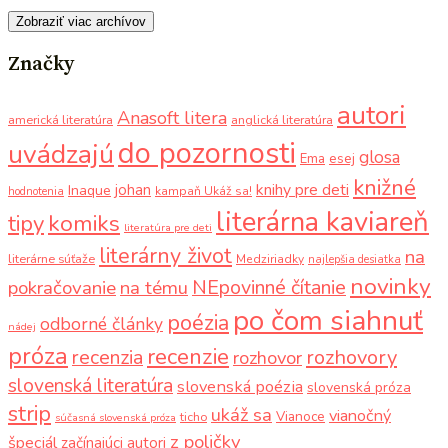
Zobraziť viac archívov
Značky
autori
Anasoft litera
americká literatúra
anglická literatúra
do pozornosti
uvádzajú
glosa
Ema
esej
knižné
knihy pre deti
johan
Inaque
kampaň Ukáž sa!
hodnotenia
literárna kaviareň
komiks
tipy
literatúra pre deti
literárny život
na
literárne súťaže
Medziriadky
najlepšia desiatka
novinky
NEpovinné čítanie
pokračovanie
na tému
po čom siahnuť
poézia
odborné články
nádej
próza
recenzie
recenzia
rozhovory
rozhovor
slovenská literatúra
slovenská poézia
slovenská próza
strip
ukáž sa
vianočný
Vianoce
ticho
súčasná slovenská próza
z poličky
špeciál
začínajúci autori