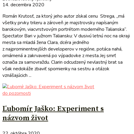
14. decembra 2020
Román Krutosť, za ktorý jeho autor získal cenu Strega, „má
všetky prvky trileru a zároveň je majstrovsky napísaným
barokovým, viacvrstvovým portrétom moderného Talianska“.
Spectator Bari v južnom Taliansku: V dusivú letnú noc na okraji
mesta sa mladá žena Clara, dcéra jedného
z najprominentnejších developerov v regióne, potáca nahá,
omámená a zakrvavená po výpadovke z mesta.Jej smrť
označia za samovraždu. Clarin odcudzený nevlastný brat sa
však nedokáže zbaviť spomienky na sestru a otázok
vznášajúcich ...
do pozornosti
Ľubomír Jaško: Experiment s
názvom život
22. októbra 2020