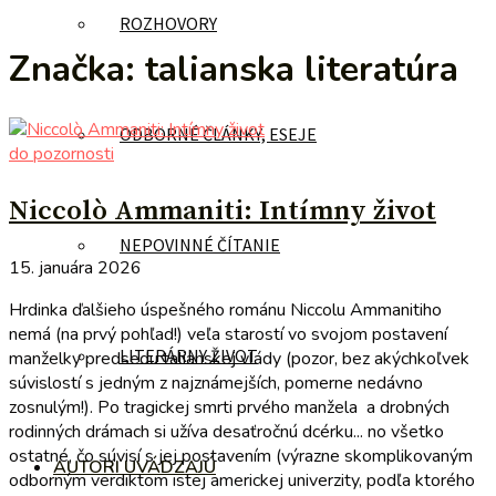
ROZHOVORY
Značka:
talianska literatúra
ODBORNÉ ČLÁNKY, ESEJE
do pozornosti
Niccolò Ammaniti: Intímny život
NEPOVINNÉ ČÍTANIE
15. januára 2026
Hrdinka ďalšieho úspešného románu Niccolu Ammanitiho
nemá (na prvý pohľad!) veľa starostí vo svojom postavení
LITERÁRNY ŽIVOT
manželky predsedu talianskej vlády (pozor, bez akýchkoľvek
súvislostí s jedným z najznámejších, pomerne nedávno
zosnulým!). Po tragickej smrti prvého manžela a drobných
rodinných drámach si užíva desaťročnú dcérku... no všetko
ostatné, čo súvisí s jej postavením (výrazne skomplikovaným
AUTORI UVÁDZAJÚ
odborným verdiktom istej americkej univerzity, podľa ktorého