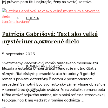
jej právom patrí titul najkrajšej ženy na svete) zostáva ...
POÉZIA
literárna kaviareň
Patrícia Gabrišová: Text ako veľké
mystérium a otvorené dielo
PRÓZA, DRÁMA
5. septembra 2025
Svetoznámy viacvrstvový román talianskeho medievalistu,
KOMENTÁRE A GLOSY
filozofa a estetika Umberta Eca Meno ruže možno čítať z
rôznych čitateľských perspektív: ako historický či gotický
román s prvkami detektívky či hororu v postmodernom
prevedení. Samotný Eco svoj autorský zámer vtipne objasňuje
v komentároch k dielu, kde uvádza, že na začiatku románu bola
UKÁŽ SA
túžba otráviť nejakého mnícha, nie hlboká reflexia stredovekej
teológie, hoci k nej viackrát v románe dochádza. ...