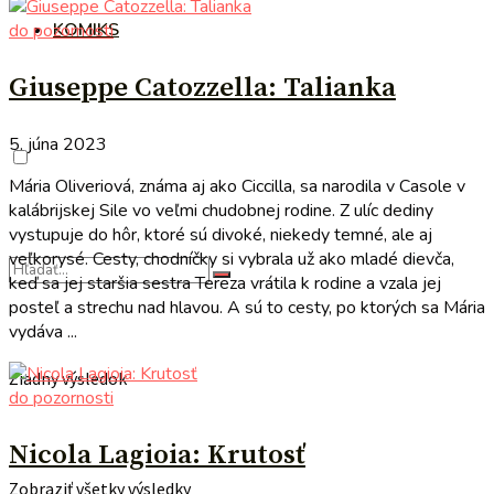
KOMIKS
do pozornosti
Giuseppe Catozzella: Talianka
5. júna 2023
Mária Oliveriová, známa aj ako Ciccilla, sa narodila v Casole v
kalábrijskej Sile vo veľmi chudobnej rodine. Z ulíc dediny
vystupuje do hôr, ktoré sú divoké, niekedy temné, ale aj
veľkorysé. Cesty, chodníčky si vybrala už ako mladé dievča,
keď sa jej staršia sestra Tereza vrátila k rodine a vzala jej
posteľ a strechu nad hlavou. A sú to cesty, po ktorých sa Mária
vydáva ...
Žiadny výsledok
do pozornosti
Nicola Lagioia: Krutosť
Zobraziť všetky výsledky