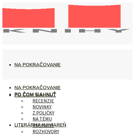
NA POKRAČOVANIE
NA POKRAČOVANIE
PO ČOM SIAHNUŤ
PO ČOM SIAHNUŤ
RECENZIE
NOVINKY
Z POLIČKY
NA TÉMU
LITERÁRNA KAVIAREŇ
RECENZIE
ROZHOVORY