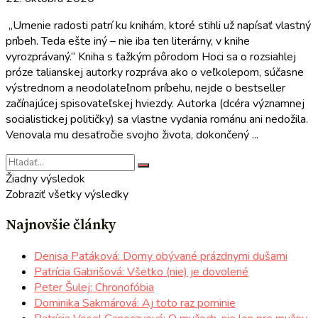
„Umenie radosti patrí ku knihám, ktoré stihli už napísať vlastný
príbeh. Teda ešte iný – nie iba ten literárny, v knihe
vyrozprávaný.“ Kniha s ťažkým pôrodom Hoci sa o rozsiahlej
próze talianskej autorky rozpráva ako o veľkolepom, súčasne
výstrednom a neodolateľnom príbehu, nejde o bestseller
začínajúcej spisovateľskej hviezdy. Autorka (dcéra významnej
socialistickej političky) sa vlastne vydania románu ani nedožila.
Venovala mu desaťročie svojho života, dokončený ...
Žiadny výsledok
Zobraziť všetky výsledky
Najnovšie články
Denisa Patáková: Domy obývané prázdnymi dušami
Patrícia Gabrišová: Všetko (nie) je dovolené
Peter Šulej: Chronofóbia
Dominika Sakmárová: Aj toto raz pominie