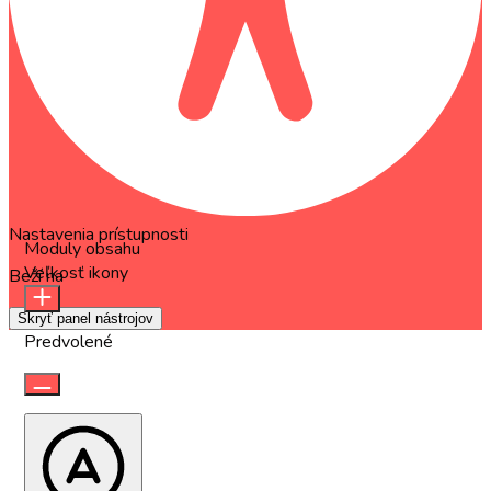
Nastavenia prístupnosti
Moduly obsahu
Veľkosť ikony
Beží na
OneTap
Skryť panel nástrojov
Predvolené