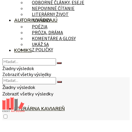
ODBORNÉ ČLÁNKY, ESEJE
NEPOVINNÉ ČÍTANIE
LITERÁRNY ŽIVOT
AUTORI UVÁDZAJÚ
NOVINKY
POÉZIA
PRÓZA, DRÁMA
KOMENTÁRE A GLOSY
UKÁŽ SA
Z POLIČKY
KOMIKS
Žiadny výsledok
Zobraziť všetky výsledky
NA TÉMU
Žiadny výsledok
Zobraziť všetky výsledky
LITERÁRNA KAVIAREŇ