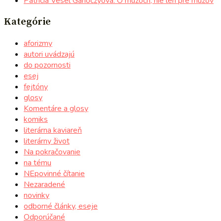
Patrícia Vesel Ganoczyová: O mužoch, nie len pre mužov
Kategórie
aforizmy
autori uvádzajú
do pozornosti
esej
fejtóny
glosy
Komentáre a glosy
komiks
literárna kaviareň
literárny život
Na pokračovanie
na tému
NEpovinné čítanie
Nezaradené
novinky
odborné články, eseje
Odporúčané