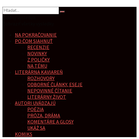
Žiadny výsledok
Zobraziť všetky výsledky
NA POKRAČOVANIE
PO ČOM SIAHNUŤ
RECENZIE
NOVINKY
Z POLIČKY
NA TÉMU
LITERÁRNA KAVIAREŇ
ROZHOVORY
ODBORNÉ ČLÁNKY, ESEJE
NEPOVINNÉ ČÍTANIE
LITERÁRNY ŽIVOT
AUTORI UVÁDZAJÚ
POÉZIA
PRÓZA, DRÁMA
KOMENTÁRE A GLOSY
UKÁŽ SA
KOMIKS