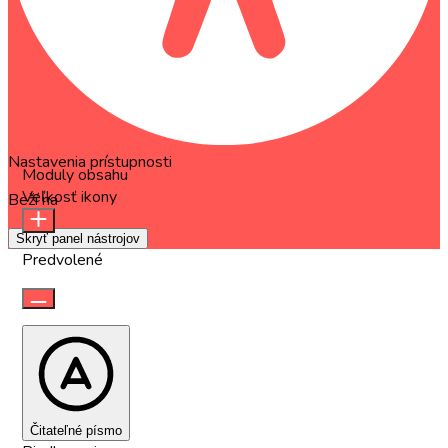
Nastavenia prístupnosti
Moduly obsahu
Veľkosť ikony
Beží na
OneTap
Skryť panel nástrojov
Predvolené
Čitateľné písmo