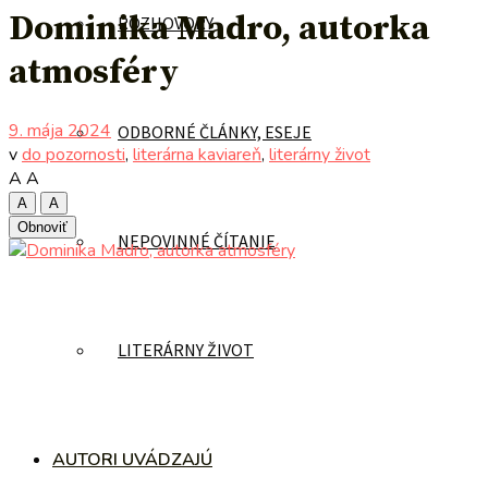
Dominika Madro, autorka
ROZHOVORY
atmosféry
9. mája 2024
ODBORNÉ ČLÁNKY, ESEJE
v
do pozornosti
,
literárna kaviareň
,
literárny život
A
A
A
A
Obnoviť
NEPOVINNÉ ČÍTANIE
LITERÁRNY ŽIVOT
AUTORI UVÁDZAJÚ