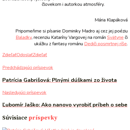
človekom i autorkou atmosféry.
Mária Klapáková
Pripomeňme si písanie Dominiky Madro aj cez jej poéziu
Baladky
, recenziu Kataríny Vargovej na román
Svätyne
či
ukážku z fantasy románu
Dediči posmrtnej ríše
.
Zdieľať
Odoslať
Zdieľať
Predchádzajúci príspevok
Patrícia Gabrišová: Plnými dúškami zo života
Nasledujúci príspevok
Ľubomír Jaško: Ako nanovo vyrobiť príbeh o sebe
Súvisiace
príspevky