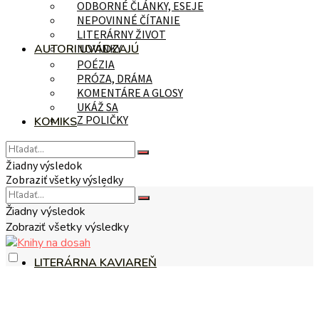
ODBORNÉ ČLÁNKY, ESEJE
NEPOVINNÉ ČÍTANIE
LITERÁRNY ŽIVOT
AUTORI UVÁDZAJÚ
NOVINKY
POÉZIA
PRÓZA, DRÁMA
KOMENTÁRE A GLOSY
UKÁŽ SA
Z POLIČKY
KOMIKS
Žiadny výsledok
Zobraziť všetky výsledky
NA TÉMU
Žiadny výsledok
Zobraziť všetky výsledky
LITERÁRNA KAVIAREŇ