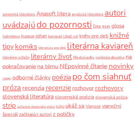
autori
Anasoft litera
americká literatúra
anglická literatúra
do pozornosti
uvádzajú
glosa
Ema
esej
knižné
knihy pre deti
johan
Inaque
kampaň Ukáž sa!
hodnotenia
literárna kaviareň
komiks
tipy
literatúra pre deti
literárny život
na
literárne súťaže
Medziriadky
najlepšia desiatka
novinky
NEpovinné čítanie
pokračovanie
na tému
po čom siahnuť
poézia
odborné články
nádej
próza
recenzie
recenzia
rozhovory
rozhovor
slovenská literatúra
slovenská poézia
slovenská próza
strip
ukáž sa
vianočný
Vianoce
ticho
súčasná slovenská próza
z poličky
špeciál
začínajúci autori