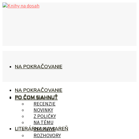
NA POKRAČOVANIE
NA POKRAČOVANIE
PO ČOM SIAHNUŤ
PO ČOM SIAHNUŤ
RECENZIE
NOVINKY
Z POLIČKY
NA TÉMU
LITERÁRNA KAVIAREŇ
RECENZIE
ROZHOVORY