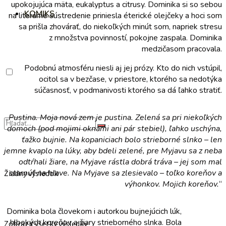
upokojujúca mäta, eukalyptus a citrusy. Dominika si so sebou
KOMIKS
na literárne sústredenie priniesla éterické olejčeky a hoci som
sa prišla zhovárať, do niekoľkých minút som, napriek stresu
z množstva povinností, pokojne zaspala. Dominika
medzičasom pracovala.
Podobnú atmosféru niesli aj jej prózy. Kto do nich vstúpil,
ocitol sa v bezčase, v priestore, ktorého sa nedotýka
súčasnosť, v podmanivosti ktorého sa dá ľahko stratiť.
„
Pustina. Moja nová zem je pustina. Zelená sa pri niekoľkých
domoch (pod mojimi oknami ani pár stebiel), ľahko uschýna,
ťažko bujnie. Na kopaniciach bolo strieborné slnko – len
jemne kvaplo na lúky, aby bdeli zelené, pre Myjavu sa z neba
odtŕhali žiare, na Myjave rástla dobrá tráva – jej som mal
starnúť na hlave. Na Myjave sa zlesievalo – toľko koreňov a
Žiadny výsledok
výhonkov. Mojich koreňov.
“
Dominika bola človekom i autorkou bujnejúcich lúk,
hlbokých koreňov a žiary strieborného slnka. Bola
Zobraziť všetky výsledky