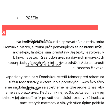
POÉZIA
Zdieľať na Facebooku
Zdieľať na Twitteri
Zdieľať na LinkedIn
PRÓZA, DRÁMA
Na konci apríla nás opustila spisovateľka a redaktorka
Dominika Madro, autorka próz pohybujúcich sa na hranici mýtu,
archetypu, fantázie, sna, predstavy. Jej texty jestvovali v
bájnych svetoch či sa odohrávali na dávnych myjavských
kopaniciach, zároveň však intenzívne odrážali žitie a starosti
KOMENTÁRE A GLOSY
súčasného človeka.
Naposledy sme sa s Dominikou stretli takmer pred rokom na
súťaži Medziriadky, v ktorej bola porotkyňou. Ako školáčky
sme sa dohadovali, že sa stretneme na izbe jednej z nás, aby
UKÁŽ SA
sme sa porozprávali. Keď som k nej vošla, ocitla som sa v jej
knihe, v jej atmosfére. V pozadí hrala akási stredoveká hudba a
pach starých matracov a vlhkých stien úplne pohltila