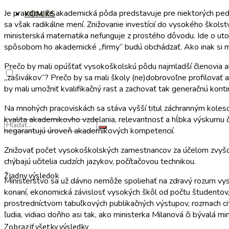
Je pravdou, že akademická pôda predstavuje pre niektorých peda
KOMIKS
sa však radikálne mení. Znižovanie investícií do vysokého ško
ministerská matematika nefunguje z prostého dôvodu. Ide o utopi
spôsobom ho akademické „firmy“ budú obchádzať. Ako inak si m
Prečo by mali opúšťať vysokoškolskú pôdu najmladší členovia a
„zašivákov“? Prečo by sa mali školy (ne)dobrovoľne profilovať 
by mali umožniť kvalifikačný rast a zachovať tak generačnú konti
Na mnohých pracoviskách sa stáva vyšší titul záchranným koles
kvalita akademikovho vzdelania, relevantnosť a hĺbka výskumu
negarantujú úroveň akademikových kompetencií.
Znižovať počet vysokoškolských zamestnancov za účelom zvyšova
chýbajú učitelia cudzích jazykov, počítačovou technikou.
Žiadny výsledok
Ministerstvo sa už dávno nemôže spoliehať na zdravý rozum vysoko
konaní, ekonomická závislosť vysokých škôl od počtu študentov,
prostredníctvom tabuľkových publikačných výstupov, rozmach citač
ľudia, vidiaci doňho asi tak, ako ministerka Milanová či bývalá m
Zobraziť všetky výsledky