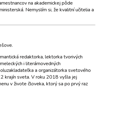
 zamestnancov na akademickej pôde
nisterská. Nemyslím si, že kvalitní učitelia a
ešove.
émantická redaktorka, lektorka tvorivých
umeleckých i literárnovedných
spoluzakladateľka a organizátorka svetového
22 krajín sveta. V roku 2018 vyšla jej
nu v živote človeka, ktorý sa po prvý raz