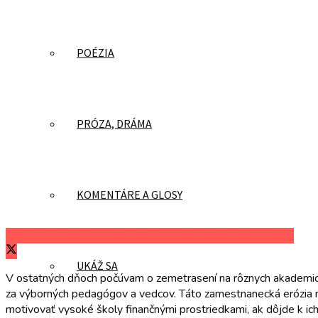
POÉZIA
PRÓZA, DRÁMA
KOMENTÁRE A GLOSY
Zdieľať na Facebooku
Zdieľať na Twitteri
Zdieľať na LinkedIn
UKÁŽ SA
V ostatných dňoch počúvam o zemetrasení na rôznych akademický
za výborných pedagógov a vedcov. Táto zamestnanecká erózia na
motivovať vysoké školy finančnými prostriedkami, ak dôjde k ich