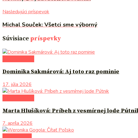
Nasledujúci príspevok
Michal Souček: Všetci sme výborný
Súvisiace
príspevky
autori uvádzajú
Dominika Sakmárová: Aj toto raz pominie
17. júla 2026
autori uvádzajú
Marta Hlušíková: Príbeh z vesmírnej lode Pútni
7. apríla 2026
do pozornosti