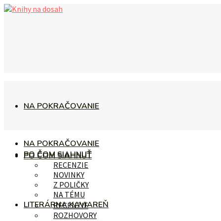
NA POKRAČOVANIE
NA POKRAČOVANIE
PO ČOM SIAHNUŤ
PO ČOM SIAHNUŤ
RECENZIE
NOVINKY
Z POLIČKY
NA TÉMU
LITERÁRNA KAVIAREŇ
RECENZIE
ROZHOVORY