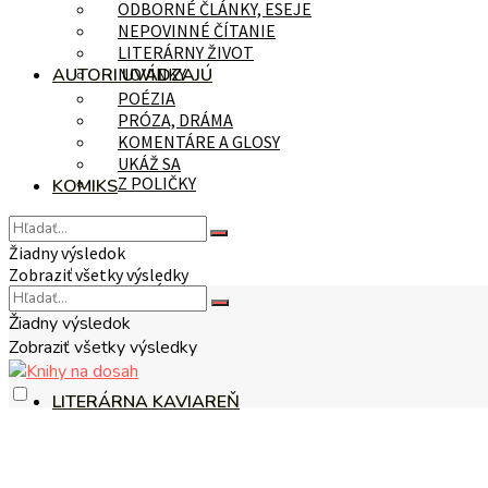
ODBORNÉ ČLÁNKY, ESEJE
NEPOVINNÉ ČÍTANIE
LITERÁRNY ŽIVOT
AUTORI UVÁDZAJÚ
NOVINKY
POÉZIA
PRÓZA, DRÁMA
KOMENTÁRE A GLOSY
UKÁŽ SA
Z POLIČKY
KOMIKS
Žiadny výsledok
Zobraziť všetky výsledky
NA TÉMU
Žiadny výsledok
Zobraziť všetky výsledky
LITERÁRNA KAVIAREŇ