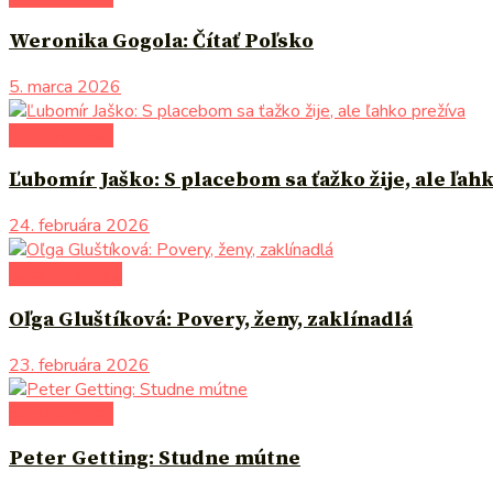
Weronika Gogola: Čítať Poľsko
5. marca 2026
do pozornosti
Ľubomír Jaško: S placebom sa ťažko žije, ale ľah
24. februára 2026
autori uvádzajú
Oľga Gluštíková: Povery, ženy, zaklínadlá
23. februára 2026
do pozornosti
Peter Getting: Studne mútne