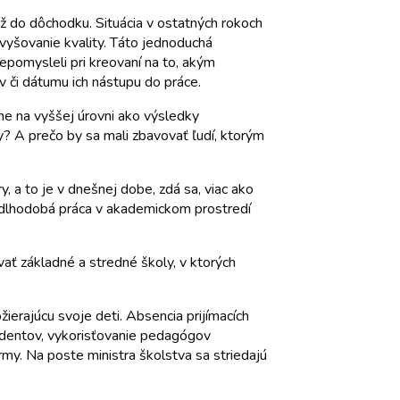
až do dôchodku. Situácia v ostatných rokoch
vyšovanie kvality. Táto jednoduchá
epomysleli pri kreovaní na to, akým
 či dátumu ich nástupu do práce.
ne na vyššej úrovni ako výsledky
? A prečo by sa mali zbavovať ľudí, ktorým
a to je v dnešnej dobe, zdá sa, viac ako
 dlhodobá práca v akademickom prostredí
ť základné a stredné školy, v ktorých
ierajúcu svoje deti. Absencia prijímacích
tudentov, vykorisťovanie pedagógov
rmy. Na poste ministra školstva sa striedajú