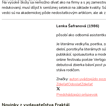
Na vysoké školy sa nemožno dívať ako na firmy a s jej zames
redukovaný, musí dôjsť k serióznej selekcii na základe kvality. S
vedci sú na akademickej pôde nedostatkovým artiklom, ale ak z 
Lenka Šafranová (1986)
pôsobí ako odborná asistentka 
Je literárna vedkyňa, poetka, 
dielní, porotkyňa literárnych 
publikácií,
spoluautorka a moder
online festivalu poézie Vertigo
debutová zbierka básní
post 
stáva rodičom.
Značky:
autori uvádzajú
do pozo
Zdieľať
Odoslať
Zdieľať
Predchádzajúci príspevok
Novinky z vydavateľstva Fraktál