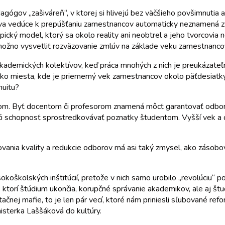
gógov „zašiváreň“, v ktorej si hlivejú bez väčšieho povšimnutia 
lstva vedúce k prepúšťaniu zamestnancov automaticky neznamená z
cký model, ktorý sa okolo reality ani neobtrel a jeho tvorcovia n
ožno vysvetliť rozväzovanie zmlúv na základe veku zamestnancov
kademických kolektívov, keď práca mnohých z nich je preukázateľ
ako miesta, kde je priemerný vek zamestnancov okolo päťdesiatky
nuitu?
om. Byť docentom či profesorom znamená môcť garantovať odbory, 
 či schopnosť sprostredkovávať poznatky študentom. Vyšší vek a
nia kvality a redukcie odborov má asi taký zmysel, ako zásobova
školských inštitúcií, pretože v nich samo urobilo „revolúciu“ pož
 ktorí štúdium ukončia, korupčné správanie akademikov, ale aj š
nej mafie, to je len pár vecí, ktoré nám priniesli sľubované refo
inisterka Laššáková do kultúry.