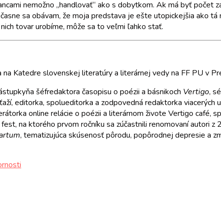
tnancami nemožno „handlovať“ ako s dobytkom. Ak má byť počet
účasne sa obávam, že moja predstava je ešte utopickejšia ako tá mi
nich tovar urobíme, môže sa to veľmi ľahko stať.
na Katedre slovenskej literatúry a literárnej vedy na FF PU v Pr
zástupkyňa šéfredaktora časopisu o poézii a básnikoch
Vertigo
, s
súťaží, editorka, spolueditorka a zodpovedná redaktorka viacerých 
átorka online relácie o poézii a literárnom živote Vertigo café, 
 fest, na ktorého prvom ročníku sa zúčastnili renomovaní autori z 
partum
, tematizujúca skúsenosť pôrodu, popôrodnej depresie a zme
rnosti