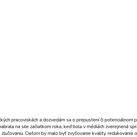
ch pracoviskách a dozvedám sa o prepustení či potenciálnom pre
brala na sile začiatkom roka, keď bola v médiách zverejnená spr
 zlučovaniu. Cieľom by malo byť zvyšovanie kvality, redukovanie o