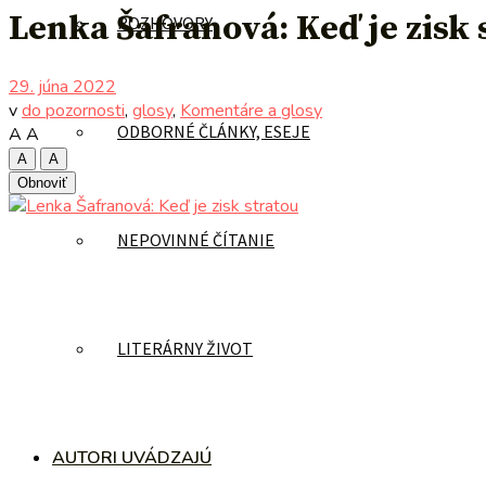
Lenka Šafranová: Keď je zisk 
ROZHOVORY
29. júna 2022
v
do pozornosti
,
glosy
,
Komentáre a glosy
ODBORNÉ ČLÁNKY, ESEJE
A
A
A
A
Obnoviť
NEPOVINNÉ ČÍTANIE
LITERÁRNY ŽIVOT
AUTORI UVÁDZAJÚ