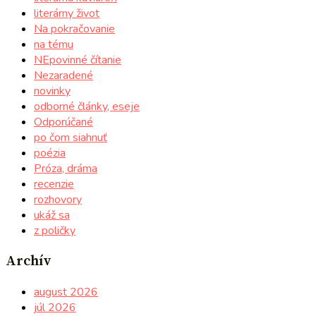
literárny život
Na pokračovanie
na tému
NEpovinné čítanie
Nezaradené
novinky
odborné články, eseje
Odporúčané
po čom siahnuť
poézia
Próza, dráma
recenzie
rozhovory
ukáž sa
z poličky
Archív
august 2026
júl 2026