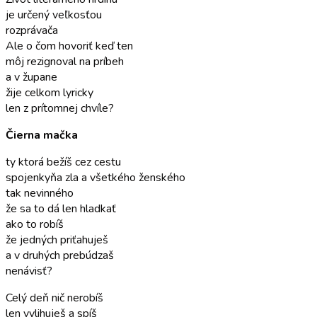
je určený veľkosťou
rozprávača
Ale o čom hovoriť keď ten
môj rezignoval na príbeh
a v župane
žije celkom lyricky
len z prítomnej chvíle?
Čierna mačka
ty ktorá bežíš cez cestu
spojenkyňa zla a všetkého ženského
tak nevinného
že sa to dá len hladkať
ako to robíš
že jedných priťahuješ
a v druhých prebúdzaš
nenávisť?
Celý deň nič nerobíš
len vylihuješ a spíš