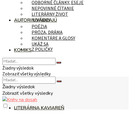
ODBORNÉ ČLÁNKY, ESEJE
NEPOVINNÉ ČÍTANIE
LITERÁRNY ŽIVOT
AUTORI UVÁDZAJÚ
NOVINKY
POÉZIA
PRÓZA, DRÁMA
KOMENTÁRE A GLOSY
UKÁŽ SA
Z POLIČKY
KOMIKS
Žiadny výsledok
Zobraziť všetky výsledky
NA TÉMU
Žiadny výsledok
Zobraziť všetky výsledky
LITERÁRNA KAVIAREŇ