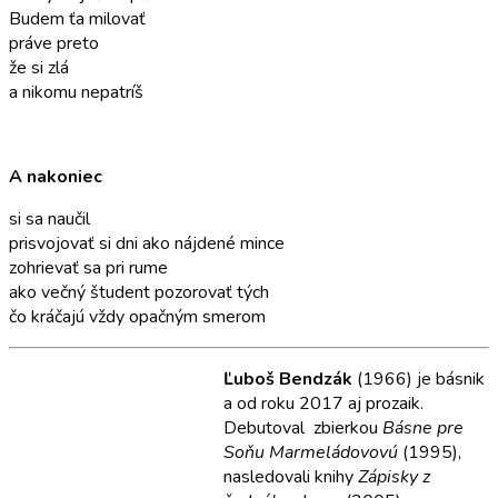
Budem ťa milovať
práve preto
že si zlá
a nikomu nepatríš
A nakoniec
si sa naučil
prisvojovať si dni ako nájdené mince
zohrievať sa pri rume
ako večný študent pozorovať tých
čo kráčajú vždy opačným smerom
Ľuboš Bendzák
(1966) je básnik
a od roku 2017 aj prozaik.
Debutoval zbierkou
Básne pre
Soňu Marmeládovovú
(1995),
nasledovali knihy
Zápisky z