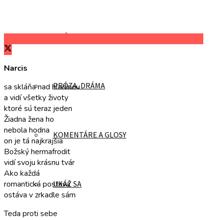
POÉZIA
Zdieľať na Facebooku
Zdieľať na Twitteri
Zdieľať na LinkedIn
Narcis
PRÓZA, DRÁMA
sa skláňa nad hladinou
a vidí všetky životy
ktoré sú teraz jeden
Žiadna žena ho
nebola hodna
KOMENTÁRE A GLOSY
on je tá najkrajšia
Božský hermafrodit
vidí svoju krásnu tvár
Ako každá
UKÁŽ SA
romantická postava
ostáva v zrkadle sám
Teda proti sebe