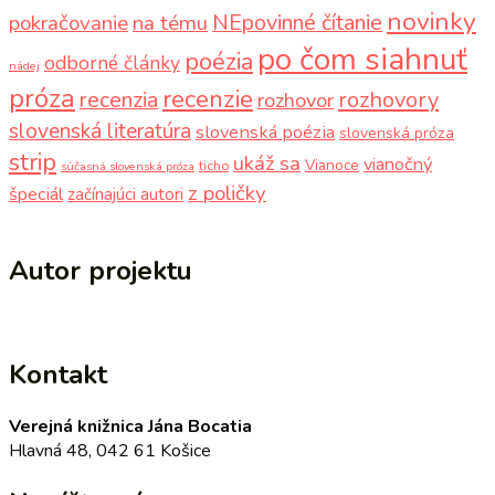
novinky
NEpovinné čítanie
pokračovanie
na tému
po čom siahnuť
poézia
odborné články
nádej
próza
recenzie
recenzia
rozhovory
rozhovor
slovenská literatúra
slovenská poézia
slovenská próza
strip
ukáž sa
vianočný
Vianoce
ticho
súčasná slovenská próza
z poličky
špeciál
začínajúci autori
Autor projektu
Kontakt
Verejná knižnica Jána Bocatia
Hlavná 48, 042 61 Košice