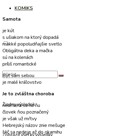
KOMIKS
Samota
je kút
s ušiakom na ktorý dopadá
mäkké popoludňajšie svetlo
Obligátna deka a mačka
sú na kolenách
príliš romantické
Byť sám sebou
je malé kráľovstvo
Je to zvláštna choroba
Žiadny výsledok
neumiera sa na ňu
človek ňou poznačený
je však už mŕtvy
Hebrejský názov znie mešuge
Nič sa nedeje až do okamihu
Zobraziť všetky výsledky