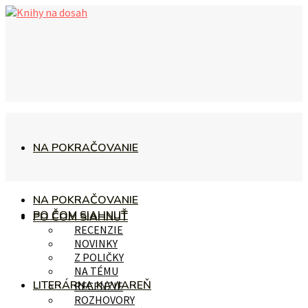
NA POKRAČOVANIE
NA POKRAČOVANIE
PO ČOM SIAHNUŤ
PO ČOM SIAHNUŤ
RECENZIE
NOVINKY
Z POLIČKY
NA TÉMU
LITERÁRNA KAVIAREŇ
RECENZIE
ROZHOVORY