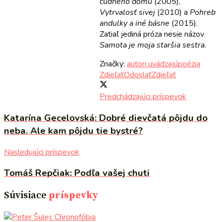
čudného domu
(2005),
Vytrvalosť sivej
(2010) a
Pohreb
andulky a iné básne
(2015).
Zatiaľ jediná próza nesie názov
Samota je moja staršia sestra
.
Značky:
autori uvádzajú
poézia
Zdieľať
Odoslať
Zdieľať
Predchádzajúci príspevok
Katarína Gecelovská: Dobré dievčatá pôjdu do
neba. Ale kam pôjdu tie bystré?
Nasledujúci príspevok
Tomáš Repčiak: Podľa vašej chuti
Súvisiace
príspevky