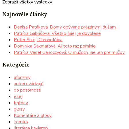
Zobraziť všetky výsledky
Najnovšie články
Denisa Patáková: Domy obývané prázdnymi dušami
Patrícia Gabrišová: Všetko (nie) je dovolené
Peter Šulej: Chronofóbia
Dominika Sakmárová: Aj toto raz pominie
Patrícia Vesel Ganoczyová: O mužoch, nie len pre mužov
Kategórie
aforizmy
autori uvádzajú
do pozornosti
esej
fejtóny
glosy
Komentáre a glosy
komiks
literárna kaviareň