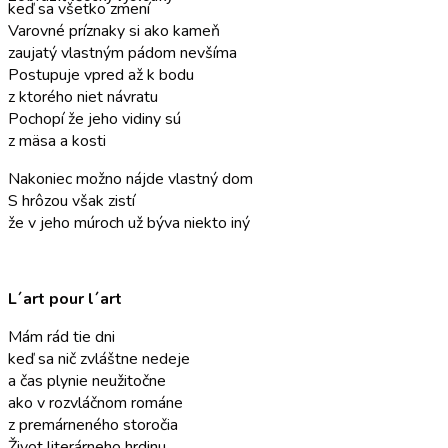
keď sa všetko zmení
Varovné príznaky si ako kameň
zaujatý vlastným pádom nevšíma
Postupuje vpred až k bodu
z ktorého niet návratu
Pochopí že jeho vidiny sú
z mäsa a kosti
Nakoniec možno nájde vlastný dom
S hrôzou však zistí
že v jeho múroch už býva niekto iný
L´art pour l´art
Mám rád tie dni
keď sa nič zvláštne nedeje
a čas plynie neužitočne
ako v rozvláčnom románe
z premárneného storočia
Život literárneho hrdinu