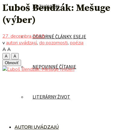
Ľuboš Bendzák: Mešuge
ROZHOVORY
(výber)
27. decembra 2018
ODBORNÉ ČLÁNKY, ESEJE
v
autori uvádzajú
,
do pozornosti
,
poézia
A
A
A
A
Obnoviť
NEPOVINNÉ ČÍTANIE
LITERÁRNY ŽIVOT
AUTORI UVÁDZAJÚ