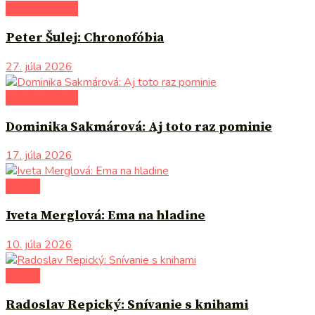
autori uvádzajú
Peter Šulej: Chronofóbia
27. júla 2026
autori uvádzajú
Dominika Sakmárová: Aj toto raz pominie
17. júla 2026
komiks
Iveta Merglová: Ema na hladine
10. júla 2026
komiks
Radoslav Repický: Snívanie s knihami