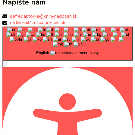
Napíšte nám
sefredaktorka@knihynadosah.sk
redakcia@knihynadosah.sk
English