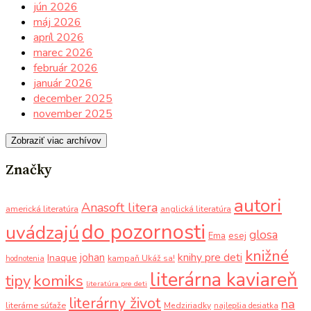
jún 2026
máj 2026
apríl 2026
marec 2026
február 2026
január 2026
december 2025
november 2025
Zobraziť viac archívov
Značky
autori
Anasoft litera
americká literatúra
anglická literatúra
do pozornosti
uvádzajú
glosa
Ema
esej
knižné
knihy pre deti
johan
Inaque
kampaň Ukáž sa!
hodnotenia
literárna kaviareň
komiks
tipy
literatúra pre deti
literárny život
na
literárne súťaže
Medziriadky
najlepšia desiatka