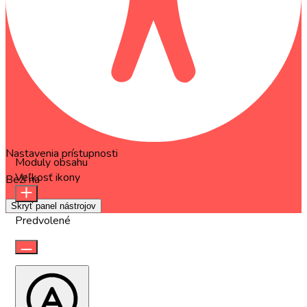
Nastavenia prístupnosti
Moduly obsahu
Veľkosť ikony
Beží na
OneTap
Skryť panel nástrojov
Predvolené