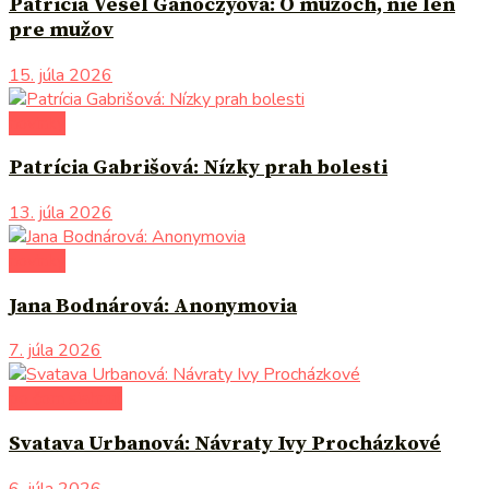
Patrícia Vesel Ganoczyová: O mužoch, nie len
pre mužov
15. júla 2026
novinky
Patrícia Gabrišová: Nízky prah bolesti
13. júla 2026
novinky
Jana Bodnárová: Anonymovia
7. júla 2026
po čom siahnuť
Svatava Urbanová: Návraty Ivy Procházkové
6. júla 2026