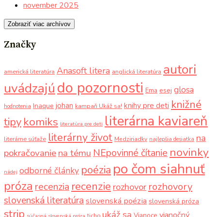
november 2025
Zobraziť viac archívov
Značky
autori
Anasoft litera
americká literatúra
anglická literatúra
do pozornosti
uvádzajú
glosa
Ema
esej
knižné
knihy pre deti
johan
Inaque
kampaň Ukáž sa!
hodnotenia
literárna kaviareň
komiks
tipy
literatúra pre deti
literárny život
na
literárne súťaže
Medziriadky
najlepšia desiatka
novinky
NEpovinné čítanie
pokračovanie
na tému
po čom siahnuť
poézia
odborné články
nádej
próza
recenzie
recenzia
rozhovory
rozhovor
slovenská literatúra
slovenská poézia
slovenská próza
strip
ukáž sa
vianočný
Vianoce
ticho
súčasná slovenská próza