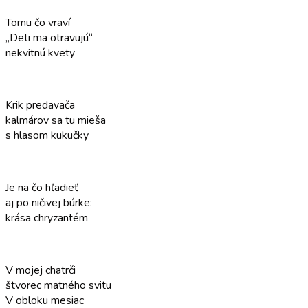
Tomu čo vraví
„Deti ma otravujú“
nekvitnú kvety
Krik predavača
kalmárov sa tu mieša
s hlasom kukučky
Je na čo hľadieť
aj po ničivej búrke:
krása chryzantém
V mojej chatrči
štvorec matného svitu
V obloku mesiac