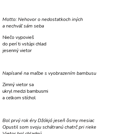
Motto: Nehovor o nedostatkoch iných
a nechváľ sám seba
Niečo vypovieš
do perí ti vstúpi chlad
jesenný vietor
Napísané na maľbe s vyobrazením bambusu
Zimný vietor sa
ukryl medzi bambusmi
a celkom stíchol
Bol prvý rok éry Džókjó jeseň ôsmy mesiac
Opustil som svoju schátranú chatrč pri rieke
Vietor bol chladný