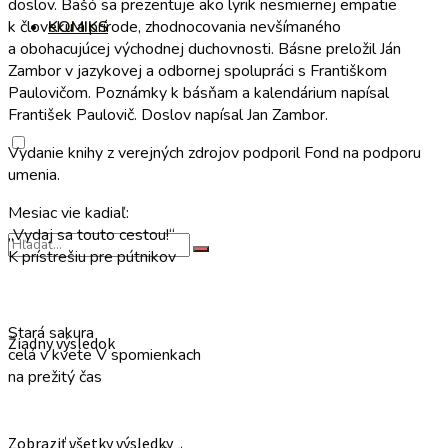
doslov. Bašó sa prezentuje ako lyrik nesmiernej empatie
k človeku a prírode, zhodnocovania nevšímaného
KOMIKS
a obohacujúcej východnej duchovnosti. Básne preložil Ján
Zambor v jazykovej a odbornej spolupráci s Františkom
Paulovičom. Poznámky k básňam a kalendárium napísal
František Paulovič. Doslov napísal Jan Zambor.
Vydanie knihy z verejných zdrojov podporil Fond na podporu
umenia.
Mesiac vie kadiaľ:
„Vydaj sa touto cestou!“
K prístrešiu pre pútnikov
Stará sakura
Žiadny výsledok
celá v kvete V spomienkach
na prežitý čas
Zobraziť všetky výsledky