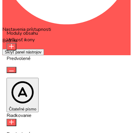
Nastavenia prístupnosti
Moduly obsahu
Veľkosť ikony
Beží na
OneTap
Skryť panel nástrojov
Predvolené
Čitateľné písmo
Riadkovanie