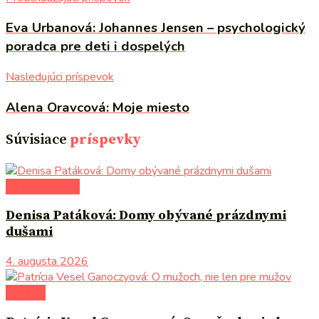
Eva Urbanová: Johannes Jensen – psychologický
poradca pre deti i dospelých
Nasledujúci príspevok
Alena Oravcová: Moje miesto
Súvisiace
príspevky
po čom siahnuť
Denisa Patáková: Domy obývané prázdnymi
dušami
4. augusta 2026
na tému