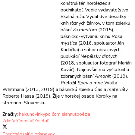
konštruktér, horolezec a
podnikateľ. Vedie vydavateľstvo
Skalná ruža. Vydal dve desiatky
kníh rôznych žánrov, v tom zbierku
básní
Za mestom
(2015),
básnicko-výtvarnú knihu
Rosa
mystica
(2016, spoluautor Ján
Kudlička) a súbor obrazových
publikácií
Nepálsky diptych
(2018, spoluautor fotograf Marián
Kováč). Najnovšie mu vyšla kniha
zobraných básní
Amonit
(2019).
Preložil
Spev o mne
Walta
Whitmana (2013, 2019) a básnickú zbierku
Čas a materiály
Roberta Hassa (2019). Žije v horskej osade Kordíky na
strednom Slovensku.
Značky:
haiku
novinky
po čom siahnuť
poézia
Zdieľať
Odoslať
Zdieľať
Predchádzajúci príspevok