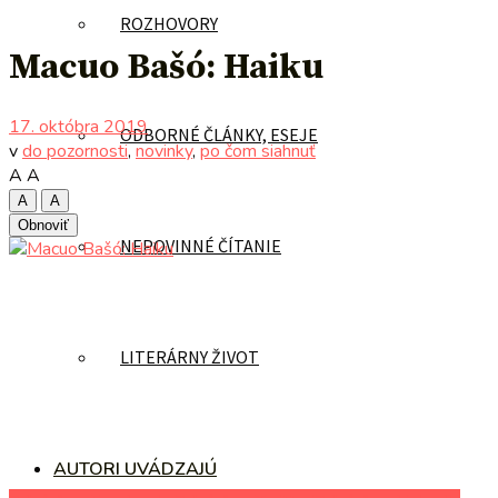
ROZHOVORY
Macuo Bašó: Haiku
17. októbra 2019
ODBORNÉ ČLÁNKY, ESEJE
v
do pozornosti
,
novinky
,
po čom siahnuť
A
A
A
A
Obnoviť
NEPOVINNÉ ČÍTANIE
LITERÁRNY ŽIVOT
AUTORI UVÁDZAJÚ