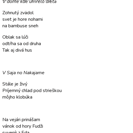
V dome kde umrelo dieťa
Zohnutý zvädol
svet je hore nohami
na bambuse sneh
Oblak sa lúči
odtŕha sa od druha
Tak aj divá hus
V Saja no Nakajame
Stále je živý
Príjemný chlad pod strieškou
môjho klobúka
Na vejári prinášam
vánok od hory Fudži
suvenír z Eda