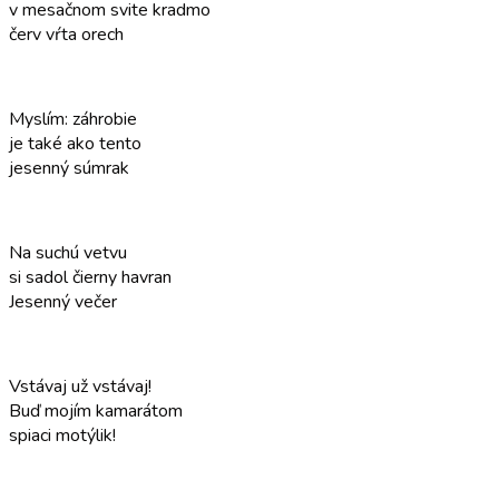
v mesačnom svite kradmo
červ vŕta orech
Myslím: záhrobie
je také ako tento
jesenný súmrak
Na suchú vetvu
si sadol čierny havran
Jesenný večer
Vstávaj už vstávaj!
Buď mojím kamarátom
spiaci motýlik!