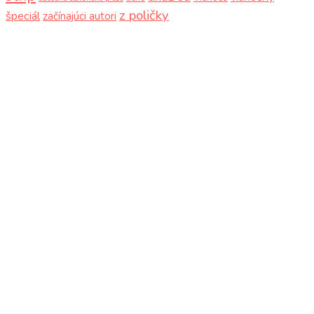
z poličky
špeciál
začínajúci autori