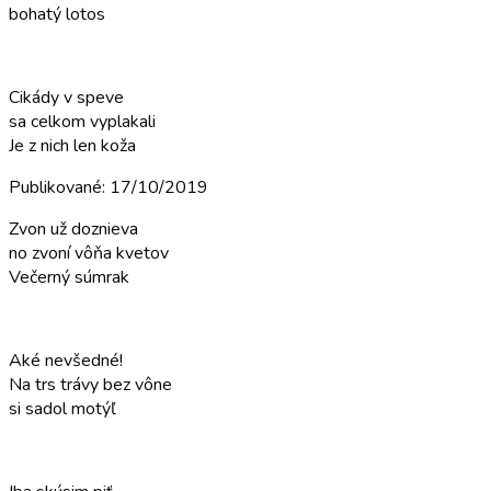
bohatý lotos
Cikády v speve
sa celkom vyplakali
Je z nich len koža
Publikované: 17/10/2019
Zvon už doznieva
no zvoní vôňa kvetov
Večerný súmrak
Aké nevšedné!
Na trs trávy bez vône
si sadol motýľ