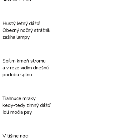
Hustý letný dážď!
Obecný nočný strážnik
zažína lampy
Spílim kmeň stromu
a v reze vidím dnešnú
podobu splnu
Tiahnuce mraky
kedy-tedy zimný dážď
Idú močia psy
V tíšine noci