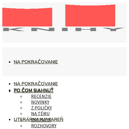
NA POKRAČOVANIE
NA POKRAČOVANIE
PO ČOM SIAHNUŤ
PO ČOM SIAHNUŤ
RECENZIE
NOVINKY
Z POLIČKY
NA TÉMU
LITERÁRNA KAVIAREŇ
RECENZIE
ROZHOVORY