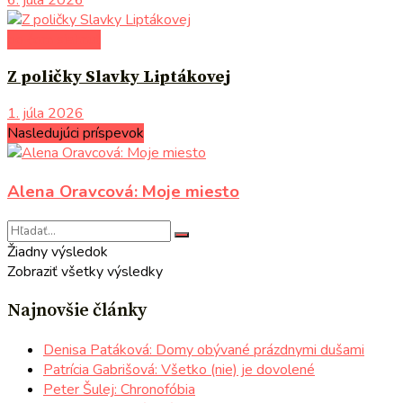
po čom siahnuť
Z poličky Slavky Liptákovej
1. júla 2026
Nasledujúci príspevok
Alena Oravcová: Moje miesto
Žiadny výsledok
Zobraziť všetky výsledky
Najnovšie články
Denisa Patáková: Domy obývané prázdnymi dušami
Patrícia Gabrišová: Všetko (nie) je dovolené
Peter Šulej: Chronofóbia