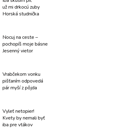
Iba skúsim piť
už mi drkocú zuby
Horská studnička
Nocuj na ceste –
pochopíš moje básne
Jesenný vietor
Vrabčekom vonku
pišťaním odpovedá
pár myší z pôjda
Vyleť netopier!
Kvety by nemali byť
iba pre vtákov