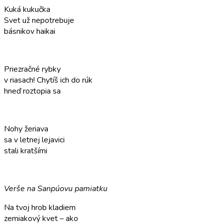
Kuká kukučka
Svet už nepotrebuje
básnikov haikai
Priezračné rybky
v riasach! Chytíš ich do rúk
hneď roztopia sa
Nohy žeriava
sa v letnej lejavici
stali kratšími
Verše na Sanpúovu pamiatku
Na tvoj hrob kladiem
zemiakový kvet – ako