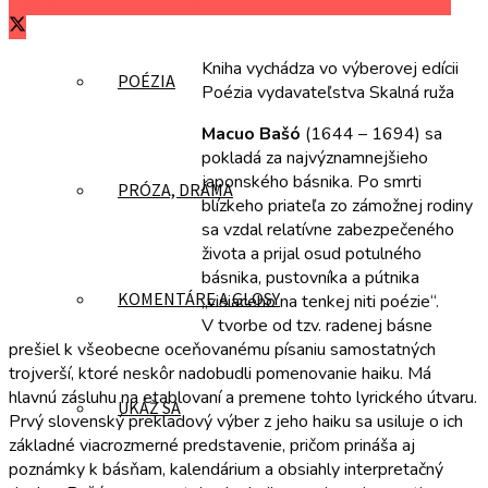
Zdieľať na Facebooku
Zdieľať na Twitteri
Zdieľať na LinkedIn
Kniha vychádza vo výberovej edícii
POÉZIA
Poézia vydavateľstva Skalná ruža
Macuo Bašó
(1644 – 1694) sa
pokladá za najvýznamnejšieho
japonského básnika. Po smrti
PRÓZA, DRÁMA
blízkeho priateľa zo zámožnej rodiny
sa vzdal relatívne zabezpečeného
života a prijal osud potulného
básnika, pustovníka a pútnika
KOMENTÁRE A GLOSY
„visiaceho na tenkej niti poézie“.
V tvorbe od tzv. radenej básne
prešiel k všeobecne oceňovanému písaniu samostatných
trojverší, ktoré neskôr nadobudli pomenovanie haiku. Má
hlavnú zásluhu na etablovaní a premene tohto lyrického útvaru.
UKÁŽ SA
Prvý slovenský prekladový výber z jeho haiku sa usiluje o ich
základné viacrozmerné predstavenie, pričom prináša aj
poznámky k básňam, kalendárium a obsiahly interpretačný