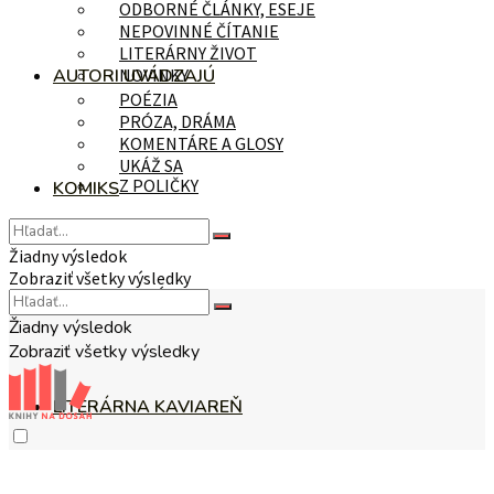
ODBORNÉ ČLÁNKY, ESEJE
NEPOVINNÉ ČÍTANIE
LITERÁRNY ŽIVOT
AUTORI UVÁDZAJÚ
NOVINKY
POÉZIA
PRÓZA, DRÁMA
KOMENTÁRE A GLOSY
UKÁŽ SA
Z POLIČKY
KOMIKS
Žiadny výsledok
Zobraziť všetky výsledky
NA TÉMU
Žiadny výsledok
Zobraziť všetky výsledky
LITERÁRNA KAVIAREŇ