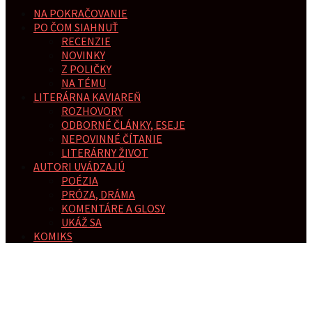
NA POKRAČOVANIE
PO ČOM SIAHNUŤ
RECENZIE
NOVINKY
Z POLIČKY
NA TÉMU
LITERÁRNA KAVIAREŇ
ROZHOVORY
ODBORNÉ ČLÁNKY, ESEJE
NEPOVINNÉ ČÍTANIE
LITERÁRNY ŽIVOT
AUTORI UVÁDZAJÚ
POÉZIA
PRÓZA, DRÁMA
KOMENTÁRE A GLOSY
UKÁŽ SA
KOMIKS