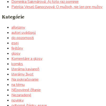
Dominika Sakmárová: Aj toto raz pominie
Patrícia Vesel Ganoczyová: O mužoch, nie len pre mužov
Kategórie
aforizmy
autori uvádzajú
do pozornosti
esej
fejtóny
glosy
Komentáre a glosy
komiks
literárna kaviareň
literárny život
Na pokračovanie
na tému
NEpovinné čítanie
Nezaradené
novinky
odborné články, eseje