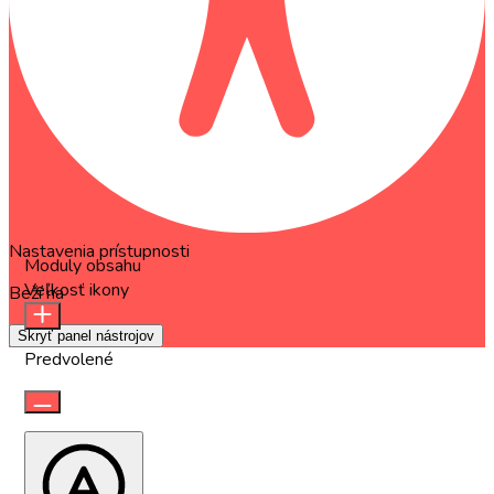
Nastavenia prístupnosti
Moduly obsahu
Veľkosť ikony
Beží na
OneTap
Skryť panel nástrojov
Predvolené