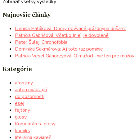
Zobraziť všetky výsledky
Najnovšie články
Denisa Patáková: Domy obývané prázdnymi dušami
Patrícia Gabrišová: Všetko (nie) je dovolené
Peter Šulej: Chronofóbia
Dominika Sakmárová: Aj toto raz pominie
Patrícia Vesel Ganoczyová: O mužoch, nie len pre mužov
Kategórie
aforizmy
autori uvádzajú
do pozornosti
esej
fejtóny
glosy
Komentáre a glosy
komiks
literárna kaviareň