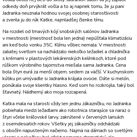
odkedy doň prvýkrát vošla a to aj napriek tomu, že ju pani
Jadranka neuznala hodnou svojej osobnej starostlivosti
a zverila ju do rúk Katke, najmladšej členke tímu.
Na rozdiel od tmavých kójí snobských salónov Jadranka
v miestnosti (miestnosť bola len jedna) nepúšťala klimatizáciu
ani keď bolo vonku 35C. Klímu vôbec nemala. V miestnosti
zaliatej svetlom sa nachádzalo niekoľko ležadiel a chladnička
s krémami v plastových lekárenských kelímkoch, ktoré pod
rúškom výrobného tajomstva miešala sama Jadranka. Cena
bola štyri eurá za menší objem, sedem za väčší. V kuchynskom
kútiku pri umývadle si Jadranka krájala ovocie. Dáte si melón,
ponúkala svoje klientky hlasno. Keď som ho rozkrojila, taký bol
šťavnatý. Nádherný ako moja rozcapená.
Katka mala na starosti vždy len jednu zákazníčku, no Jadranka
pobiehala medzi ležadlami ako robotnica starajúce sa naraz o
štyri včelie kráľovské larvy, zakrútené v červených larisách
z osemdesiatich rokov. Všetky jej zákazníčky odchádzali
s obočím napusteným načierno. Najmä na dámach so svetlými