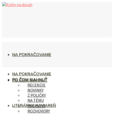
NA POKRAČOVANIE
NA POKRAČOVANIE
PO ČOM SIAHNUŤ
PO ČOM SIAHNUŤ
RECENZIE
NOVINKY
Z POLIČKY
NA TÉMU
LITERÁRNA KAVIAREŇ
RECENZIE
ROZHOVORY