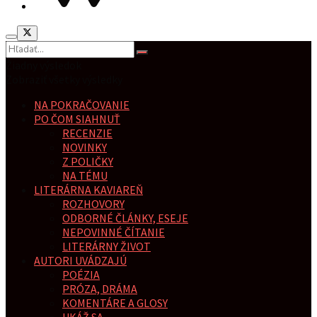
Žiadny výsledok
Zobraziť všetky výsledky
NA POKRAČOVANIE
PO ČOM SIAHNUŤ
RECENZIE
NOVINKY
Z POLIČKY
NA TÉMU
LITERÁRNA KAVIAREŇ
ROZHOVORY
ODBORNÉ ČLÁNKY, ESEJE
NEPOVINNÉ ČÍTANIE
LITERÁRNY ŽIVOT
AUTORI UVÁDZAJÚ
POÉZIA
PRÓZA, DRÁMA
KOMENTÁRE A GLOSY