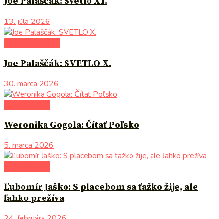
Joe Palaščák: Svetlo XI.
13. júla 2026
Na pokračovanie
Joe Palaščák: SVETLO X.
30. marca 2026
do pozornosti
Weronika Gogola: Čítať Poľsko
5. marca 2026
do pozornosti
Ľubomír Jaško: S placebom sa ťažko žije, ale
ľahko prežíva
24. februára 2026