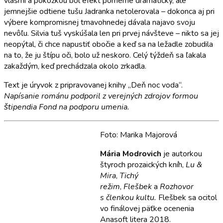
vlasmi a pokožkou bol efekt pomerne dramatický, ale
jemnejšie odtiene tušu Jadranka netolerovala – dokonca aj pri
výbere kompromisnej tmavohnedej dávala najavo svoju
nevôľu. Silvia tuš vyskúšala len pri prvej návšteve – nikto sa jej
neopýtal, či chce napustiť obočie a keď sa na ležadle zobudila
na to, že ju štípu oči, bolo už neskoro. Celý týždeň sa ľakala
zakaždým, keď prechádzala okolo zrkadla.
Text je úryvok z pripravovanej knihy „Deň noc voda“.
Napísanie románu podporil z verejných zdrojov formou
štipendia Fond na podporu umenia.
Foto: Marika Majorová
Mária Modrovich
je autorkou
štyroch prozaických kníh,
Lu &
Mira
,
Tichý
režim
,
Flešbek
a
Rozhovor
s členkou kultu.
Flešbek sa ocitol
vo finálovej päťke ocenenia
Anasoft litera 2018.