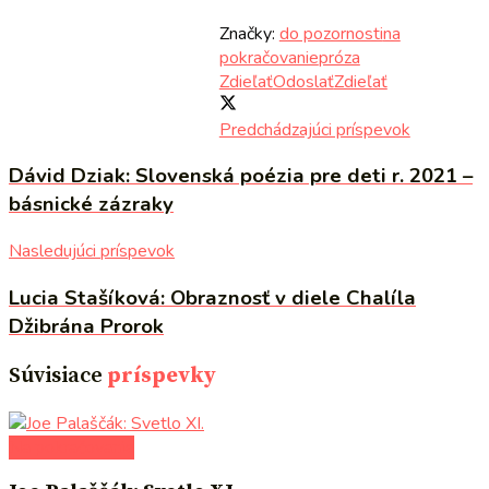
Značky:
do pozornosti
na
pokračovanie
próza
Zdieľať
Odoslať
Zdieľať
Predchádzajúci príspevok
Dávid Dziak: Slovenská poézia pre deti r. 2021 –
básnické zázraky
Nasledujúci príspevok
Lucia Stašíková: Obraznosť v diele Chalíla
Džibrána Prorok
Súvisiace
príspevky
Na pokračovanie