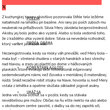
Zdieľať na Facebooku
Zdieľať na Twitteri
Zdieľať na LinkedIn
Z kuchynskej terasy závistlivo pozorovala štíhle telo ležérne
POÉZIA
natiahnuté na lehátku pri bazéne. Ani rany po psích zuboch mu
neuberali na príťažlivosti. Silvia Mery závidela bezprostrednosť.
Akoby jej bolo jedno ako vyzerá. Alebo si bola vedomá toho,
že z každého uhla vyzerá dobre. Silvia sa nevedela rozhodnúť,
PRÓZA, DRÁMA
ktorý variant ju dráždil viac.
Nezaregistrovala, kedy sa misky váh prevážili, veď Mery bola –
mala byť – strelená chudera v starých handrách a bez strechy
nad hlavou, a zrazu jej plachtí po dome v háčkovaných
KOMENTÁRE A GLOSY
plavkách, ktoré evokujú skôr fotoeditoriál inšpirovaný
sedemdesiatymi rokmi, než človeka v mentálnej či materiálnej
núdzi. Snáď nezačne robiť stojky na hlave, hovorila si, keď Mery
vstala z lehátka a opatrne skúšala základné jogové asány.
UKÁŽ SA
Jedna vec bola ocitnúť sa v pozícii, kedy sa stávala
neviditeľnou pre mužov. Občas na ňu ešte niekto na ulici alebo
v obchodnom centre zaostril, z diaľky sa do nej zapichli oči,