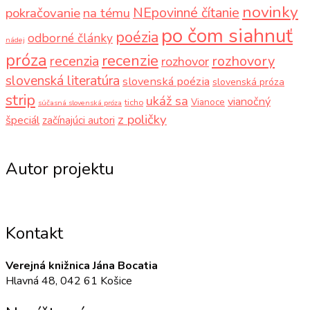
novinky
NEpovinné čítanie
pokračovanie
na tému
po čom siahnuť
poézia
odborné články
nádej
próza
recenzie
recenzia
rozhovory
rozhovor
slovenská literatúra
slovenská poézia
slovenská próza
strip
ukáž sa
vianočný
Vianoce
ticho
súčasná slovenská próza
z poličky
špeciál
začínajúci autori
Autor projektu
Kontakt
Verejná knižnica Jána Bocatia
Hlavná 48, 042 61 Košice