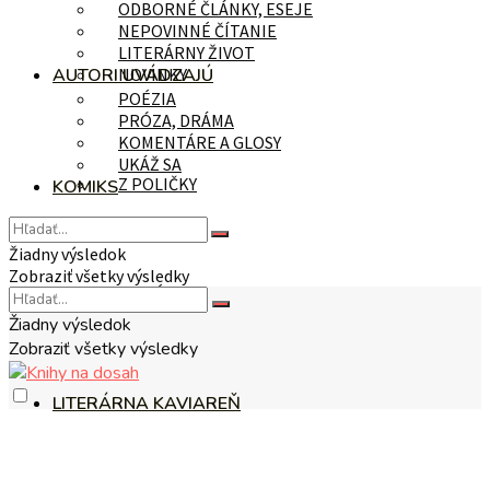
ODBORNÉ ČLÁNKY, ESEJE
NEPOVINNÉ ČÍTANIE
LITERÁRNY ŽIVOT
AUTORI UVÁDZAJÚ
NOVINKY
POÉZIA
PRÓZA, DRÁMA
KOMENTÁRE A GLOSY
UKÁŽ SA
Z POLIČKY
KOMIKS
Žiadny výsledok
Zobraziť všetky výsledky
NA TÉMU
Žiadny výsledok
Zobraziť všetky výsledky
LITERÁRNA KAVIAREŇ