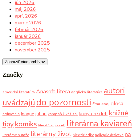
jún 2026
máj 2026
apríl 2026
marec 2026
február 2026
január 2026
december 2025
november 2025
Zobraziť viac archívov
Značky
autori
Anasoft litera
americká literatúra
anglická literatúra
do pozornosti
uvádzajú
glosa
Ema
esej
knižné
knihy pre deti
johan
Inaque
kampaň Ukáž sa!
hodnotenia
literárna kaviareň
komiks
tipy
literatúra pre deti
literárny život
na
literárne súťaže
Medziriadky
najlepšia desiatka