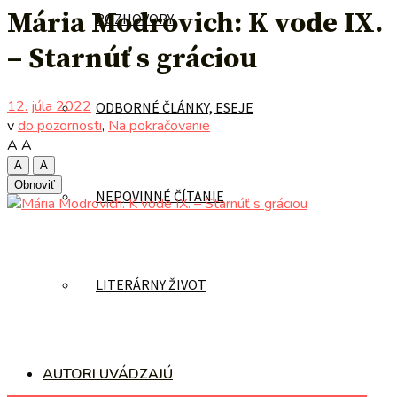
Mária Modrovich: K vode IX.
ROZHOVORY
– Starnúť s gráciou
12. júla 2022
ODBORNÉ ČLÁNKY, ESEJE
v
do pozornosti
,
Na pokračovanie
A
A
A
A
Obnoviť
NEPOVINNÉ ČÍTANIE
LITERÁRNY ŽIVOT
AUTORI UVÁDZAJÚ