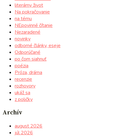
literárny život
Na pokračovanie
na tému
NEpovinné čítanie
Nezaradené
novinky
odborné články, eseje
Odporúčané
po čom siahnuť
poézia
Próza, dráma
recenzie
rozhovory
ukáž sa
z poličky
Archív
august 2026
júl 2026