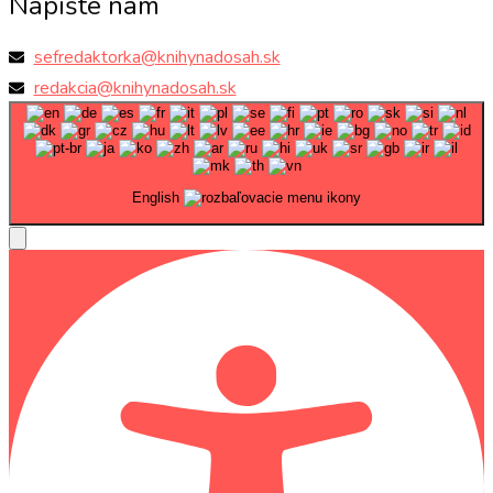
Napíšte nám
sefredaktorka@knihynadosah.sk
redakcia@knihynadosah.sk
English