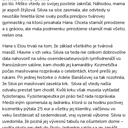
po líci. Miško vtedy zo svojej postele zakričal, Náhodou, mama
je aspoň štýlová. Silvia sa síce zasmiala, ale odvtedy si
neustále hnietila lícne svaly podľa princípov tvárovej
gymnastiky, na ktorú prisahala Hana. Chcela starnúť prirodzene
a s gráciou, ale mala podmienku: prirodzene starnúť mali všetci,
nielen ona.
Hana s Elou trvali na tom, že základ všetkého je tvárová
masáž. Hlavne v ich veku. Silvia sa teda nie celkom dobrovoľne
dala nahovoriť na sériu osemdesiateurových lymfodrenáží vo
francúzskom salóne, kam chodili jej kamarátky. Kozmetička
počas masírovania rozprávala o celebritách, ktoré prešli jej
rukami. Pri jednej historke o Adele Banášovej sa tak rozohnila,
že Silvii pri masírovaní zasekla krk. Silvia až vtedy našla
odvahu prestať tam chodiť. Kvôli krku však musela vyhľadať
fyzioterapiu. Fyzioterapeutka pri práci tiež rada rozprávala.
Medzi iným spomenula aj Jadranku, ktorá si za hodinu poctivej
kozmetiky pýtala 25 eur a všetky jej klientky, väčšinou vo
veku šesťdesiat až sedemdesiat, vraj vyzerali výborne. Silvia si
uvedomila, že pozná jej vývesnú tabuľu na ošuntelom dome –
vodila okolo nej deti do školy. Jadrankin salón sa jej zapáčil