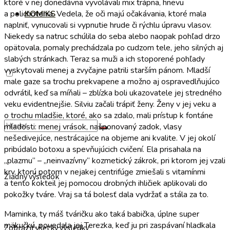
ktoré v nej donedávna vyvolávali mix trápna, hnevu
a polichotenia. Vedela, že oči majú očakávania, ktoré mala
KOMIKS
naplniť, vynucovali si vypnutie hrude či rýchlu úpravu vlasov.
Niekedy sa natruc schúlila do seba alebo naopak pohľad drzo
opätovala, pomaly prechádzala po cudzom tele, jeho silných aj
slabých stránkach. Teraz sa muži a ich stoporené pohľady
vyskytovali menej a zvyčajne patrili starším pánom. Mladší
male gaze sa trochu prekvapene a možno aj ospravedlňujúco
odvrátil, keď sa míňali – zblízka boli ukazovatele jej stredného
veku evidentnejšie. Silviu začali trápiť ženy. Ženy v jej veku a
o trochu mladšie, ktoré, ako sa zdalo, mali prístup k fontáne
mladosti: menej vrások, našponovaný zadok, vlasy
nešedivejúce, nestrácajúce na objeme ani kvalite. V jej okolí
pribúdalo botoxu a spevňujúcich cvičení. Ela prisahala na
„plazmu“ – „neinvazívny“ kozmetický zákrok, pri ktorom jej vzali
krv, ktorú potom v nejakej centrifúge zmiešali s vitamínmi
Žiadny výsledok
a tento kokteil jej pomocou drobných ihličiek aplikovali do
pokožky tváre. Vraj sa tá bolesť dala vydržať a stála za to.
Maminka, ty máš tváričku ako taká babička, úplne super
mäkučkú, povedala jej Terezka, keď ju pri zaspávaní hladkala
Zobraziť všetky výsledky