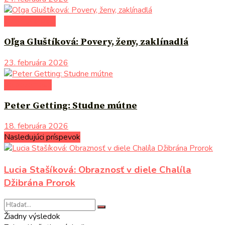
autori uvádzajú
Oľga Gluštíková: Povery, ženy, zaklínadlá
23. februára 2026
do pozornosti
Peter Getting: Studne mútne
18. februára 2026
Nasledujúci príspevok
Lucia Stašíková: Obraznosť v diele Chalíla
Džibrána Prorok
Žiadny výsledok