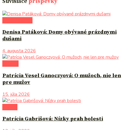
Súvisiace
príspevky
po čom siahnuť
Denisa Patáková: Domy obývané prázdnymi
dušami
4. augusta 2026
na tému
Patrícia Vesel Ganoczyová: O mužoch, nie len
pre mužov
15. júla 2026
novinky
Patrícia Gabrišová: Nízky prah bolesti