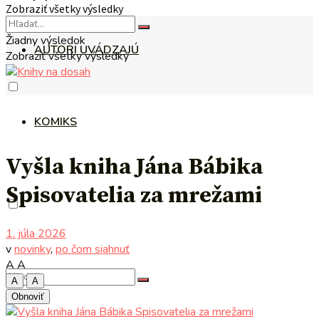
Zobraziť všetky výsledky
Žiadny výsledok
AUTORI UVÁDZAJÚ
Zobraziť všetky výsledky
KOMIKS
Vyšla kniha Jána Bábika
Spisovatelia za mrežami
1. júla 2026
v
novinky
,
po čom siahnuť
A
A
A
A
Obnoviť