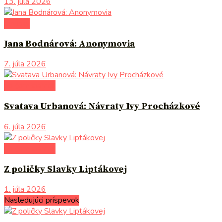
13. júla 2026
novinky
Jana Bodnárová: Anonymovia
7. júla 2026
po čom siahnuť
Svatava Urbanová: Návraty Ivy Procházkové
6. júla 2026
po čom siahnuť
Z poličky Slavky Liptákovej
1. júla 2026
Nasledujúci príspevok