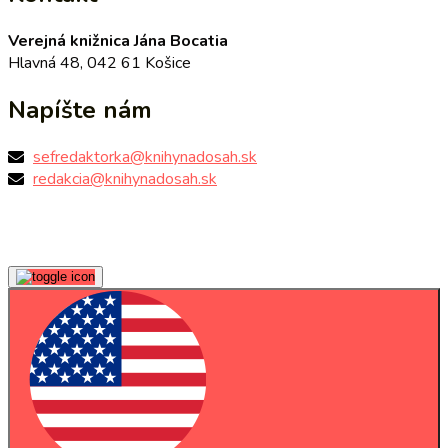
Verejná knižnica Jána Bocatia
Hlavná 48, 042 61 Košice
Napíšte nám
sefredaktorka@knihynadosah.sk
redakcia@knihynadosah.sk