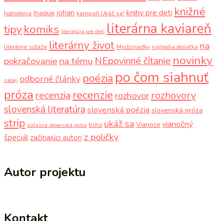
knižné
knihy pre deti
johan
Inaque
kampaň Ukáž sa!
hodnotenia
literárna kaviareň
komiks
tipy
literatúra pre deti
literárny život
na
literárne súťaže
Medziriadky
najlepšia desiatka
novinky
NEpovinné čítanie
pokračovanie
na tému
po čom siahnuť
poézia
odborné články
nádej
próza
recenzie
recenzia
rozhovory
rozhovor
slovenská literatúra
slovenská poézia
slovenská próza
strip
ukáž sa
vianočný
Vianoce
ticho
súčasná slovenská próza
z poličky
špeciál
začínajúci autori
Autor projektu
Kontakt