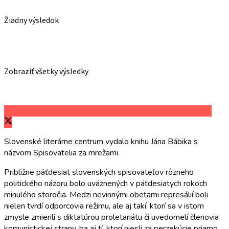
Žiadny výsledok
Zobraziť všetky výsledky
Zdieľať na Facebooku
Zdieľať na Twitteri
Zdieľať na LinkedIn
Slovenské literárne centrum vydalo knihu Jána Bábika s
názvom Spisovatelia za mrežami.
Približne päťdesiat slovenských spisovateľov rôzneho
politického názoru bolo uväznených v päťdesiatych rokoch
minulého storočia. Medzi nevinnými obeťami represálií boli
nielen tvrdí odporcovia režimu, ale aj takí, ktorí sa v istom
zmysle zmierili s diktatúrou proletariátu či uvedomelí členovia
komunistickej strany, ba aj tí, ktorí niesli za perzekúcie priamo