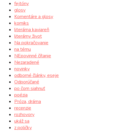
fejtóny
glosy
Komentáre a glosy
komiks
literárna kaviareň
literárny život
Na pokračovanie
na tému
NEpovinné čítanie
Nezaradené
novinky
odborné články, eseje
Odporúčané
po čom siahnuť
poézia
Próza, dráma
recenzie
rozhovory
ukáž sa
z poličky