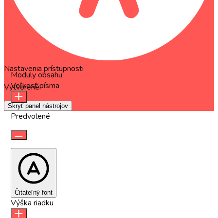
Nastavenia prístupnosti
Moduly obsahu
Veľkosť písma
Vytvorené
OneTap
Skryť panel nástrojov
Predvolené
Čitateľný font
Výška riadku