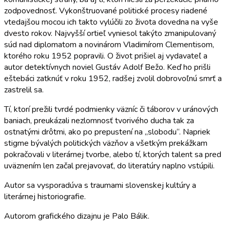
zodpovednosť. Vykonštruované politické procesy riadené
vtedajšou mocou ich takto vylúčili zo života dovedna na vyše
dvesto rokov. Najvyšší ortieľ vyniesol takýto zmanipulovaný
súd nad diplomatom a novinárom Vladimírom Clementisom,
ktorého roku 1952 popravili. O život prišiel aj vydavateľ a
autor detektívnych noviel Gustáv Adolf Bežo. Keď ho prišli
eštebáci zatknúť v roku 1952, radšej zvolil dobrovoľnú smrť a
zastrelil sa.
Tí, ktorí prežili tvrdé podmienky väzníc či táborov v uránových
baniach, preukázali nezlomnosť tvorivého ducha tak za
ostnatými drôtmi, ako po prepustení na „slobodu“. Napriek
stigme bývalých politických väzňov a všetkým prekážkam
pokračovali v literárnej tvorbe, alebo tí, ktorých talent sa pred
uväznením len začal prejavovať, do literatúry naplno vstúpili.
Autor sa vysporadúva s traumami slovenskej kultúry a
literárnej historiografie.
Autorom grafického dizajnu je Palo Bálik.