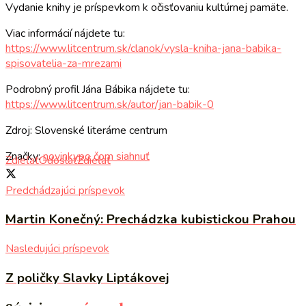
Vydanie knihy je príspevkom k očisťovaniu kultúrnej pamäte.
Viac informácií nájdete tu:
https://www.litcentrum.sk/clanok/vysla-kniha-jana-babika-
spisovatelia-za-mrezami
Podrobný profil Jána Bábika nájdete tu:
https://www.litcentrum.sk/autor/jan-babik-0
Zdroj: Slovenské literárne centrum
Značky:
novinky
po čom siahnuť
Zdieľať
Odoslať
Zdieľať
Predchádzajúci príspevok
Martin Konečný: Prechádzka kubistickou Prahou
Nasledujúci príspevok
Z poličky Slavky Liptákovej