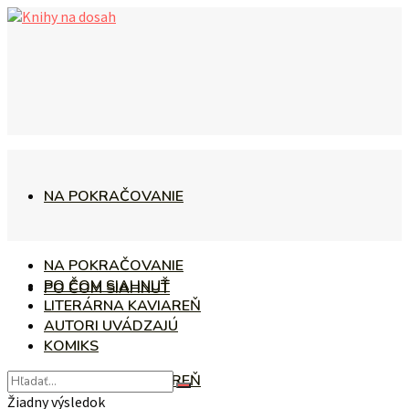
NA POKRAČOVANIE
NA POKRAČOVANIE
PO ČOM SIAHNUŤ
PO ČOM SIAHNUŤ
LITERÁRNA KAVIAREŇ
AUTORI UVÁDZAJÚ
KOMIKS
LITERÁRNA KAVIAREŇ
Žiadny výsledok