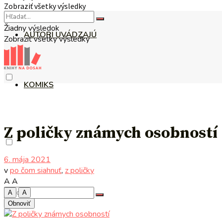
Zobraziť všetky výsledky
Žiadny výsledok
AUTORI UVÁDZAJÚ
Zobraziť všetky výsledky
KOMIKS
Z poličky známych osobností
6. mája 2021
v
po čom siahnuť
,
z poličky
A
A
A
A
Obnoviť