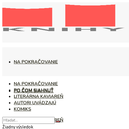
NA POKRAČOVANIE
NA POKRAČOVANIE
PO ČOM SIAHNUŤ
PO ČOM SIAHNUŤ
LITERÁRNA KAVIAREŇ
AUTORI UVÁDZAJÚ
KOMIKS
LITERÁRNA KAVIAREŇ
Žiadny výsledok