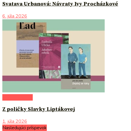
Svatava Urbanová: Návraty Ivy Procházkové
6. júla 2026
po čom siahnuť
Z poličky Slavky Liptákovej
1. júla 2026
Nasledujúci príspevok