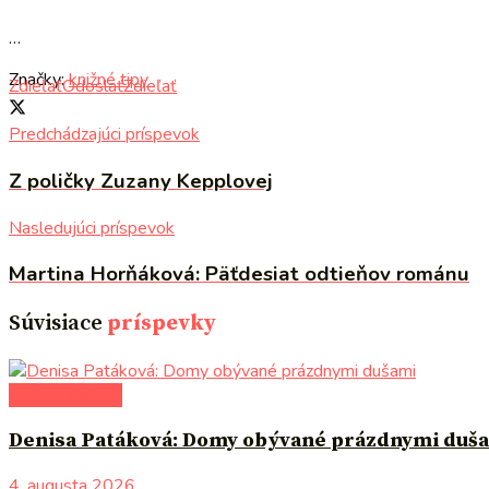
…
Značky:
knižné tipy
Zdieľať
Odoslať
Zdieľať
Predchádzajúci príspevok
Z poličky Zuzany Kepplovej
Nasledujúci príspevok
Martina Horňáková: Päťdesiat odtieňov románu
Súvisiace
príspevky
po čom siahnuť
Denisa Patáková: Domy obývané prázdnymi duš
4. augusta 2026