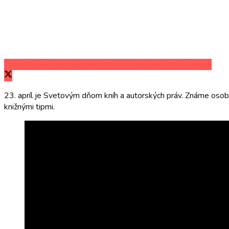
Zdieľať na Facebooku
Zdieľať na Twitteri
Zdieľať na LinkedIn
23. apríl je Svetovým dňom kníh a autorských práv. Známe osobnost
knižnými tipmi.