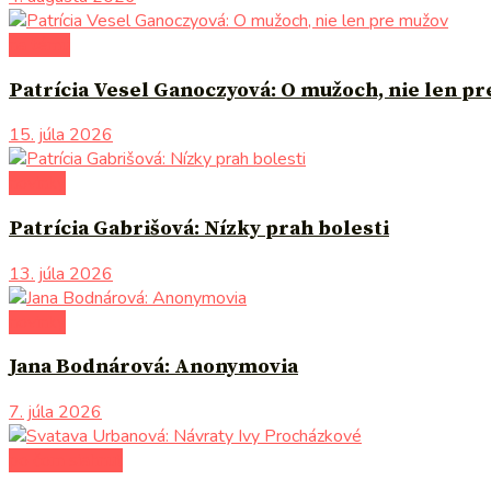
na tému
Patrícia Vesel Ganoczyová: O mužoch, nie len p
15. júla 2026
novinky
Patrícia Gabrišová: Nízky prah bolesti
13. júla 2026
novinky
Jana Bodnárová: Anonymovia
7. júla 2026
po čom siahnuť