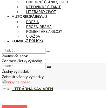
ODBORNÉ ČLÁNKY, ESEJE
NEPOVINNÉ ČÍTANIE
LITERÁRNY ŽIVOT
AUTORI UVÁDZAJÚ
NOVINKY
POÉZIA
PRÓZA, DRÁMA
KOMENTÁRE A GLOSY
UKÁŽ SA
Z POLIČKY
KOMIKS
Žiadny výsledok
Zobraziť všetky výsledky
NA TÉMU
Žiadny výsledok
Zobraziť všetky výsledky
LITERÁRNA KAVIAREŇ
autori uvádzajú