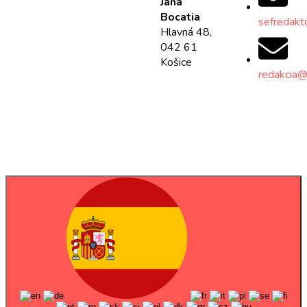
Jána
Bocatia
sefredakt
Hlavná 48,
042 61
Košice
redakcia@