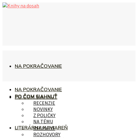
NA POKRAČOVANIE
NA POKRAČOVANIE
PO ČOM SIAHNUŤ
PO ČOM SIAHNUŤ
RECENZIE
NOVINKY
Z POLIČKY
NA TÉMU
LITERÁRNA KAVIAREŇ
RECENZIE
ROZHOVORY