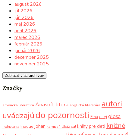
august 2026
júl 2026
jún 2026
máj 2026
apríl 2026
marec 2026
február 2026
január 2026
december 2025
november 2025
Zobraziť viac archívov
Značky
autori
Anasoft litera
americká literatúra
anglická literatúra
do pozornosti
uvádzajú
glosa
Ema
esej
knižné
knihy pre deti
johan
Inaque
kampaň Ukáž sa!
hodnotenia