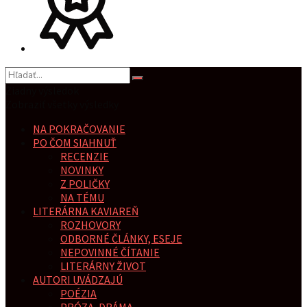
Žiadny výsledok
Zobraziť všetky výsledky
NA POKRAČOVANIE
PO ČOM SIAHNUŤ
RECENZIE
NOVINKY
Z POLIČKY
NA TÉMU
LITERÁRNA KAVIAREŇ
ROZHOVORY
ODBORNÉ ČLÁNKY, ESEJE
NEPOVINNÉ ČÍTANIE
LITERÁRNY ŽIVOT
AUTORI UVÁDZAJÚ
POÉZIA
PRÓZA, DRÁMA