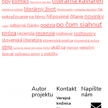
literárna kaviareň
komiks
tipy
literatúra pre deti
literárny život
na
literárne súťaže
Medziriadky
najlepšia desiatka
novinky
NEpovinné čítanie
pokračovanie
na tému
po čom siahnuť
poézia
odborné články
nádej
próza
recenzie
recenzia
rozhovory
rozhovor
slovenská literatúra
slovenská poézia
slovenská próza
strip
ukáž sa
vianočný
Vianoce
ticho
súčasná slovenská próza
z poličky
špeciál
začínajúci autori
Autor
Kontakt
Napíšte
projektu
nám
Verejná
knižnica