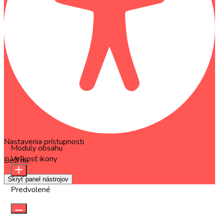
Nastavenia prístupnosti
Moduly obsahu
Veľkosť ikony
Beží na
OneTap
Skryť panel nástrojov
Predvolené