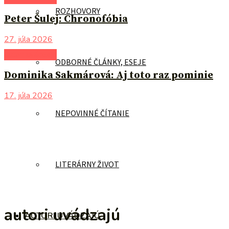
ROZHOVORY
Peter Šulej: Chronofóbia
27. júla 2026
autori uvádzajú
ODBORNÉ ČLÁNKY, ESEJE
Dominika Sakmárová: Aj toto raz pominie
17. júla 2026
NEPOVINNÉ ČÍTANIE
LITERÁRNY ŽIVOT
autori uvádzajú
AUTORI UVÁDZAJÚ