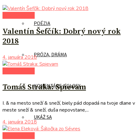
autori uvádzajú
POÉZIA
Valentín Šefčík: Dobrý nový rok
2018
PRÓZA, DRÁMA
4. januára 2018
autori uvádzajú
Tomáš Straka: Spievam
KOMENTÁRE A GLOSY
I. & na mesto sneží & sneží, biely pád dopadá na tvoje dlane v
meste sneží & sneží, duša nepovstane,...
UKÁŽ SA
4. januára 2018
autori uvádzajú