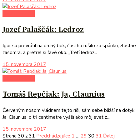
autori uvádzajú
Jozef Palaščák: Ledroz
Igor sa prevrátil na druhý bok, čosi ho rušilo zo spánku, zlostne
zašomral a pretrel si ľavé oko. „Tretí ledroz...
15. novembra 2017
autori uvádzajú
Tomáš Repčiak: Ja, Claunius
Červeným nosom vládnem tejto ríši, sám sebe bližší na dotyk.
Ja, Claunius, o tri centimetre vyšší ako môj svet z...
15. novembra 2017
Strana 30 z 31
Predchádzajúce
1
…
29
30
31
Ďalej