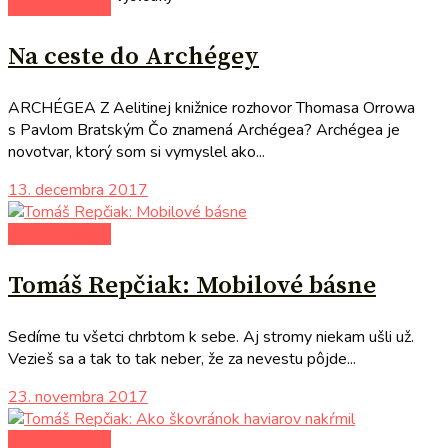
autori uvádzajú
Na ceste do Archégey
ARCHÉGEA Z Aelitinej knižnice rozhovor Thomasa Orrowa
s Pavlom Bratským Čo znamená Archégea? Archégea je
novotvar, ktorý som si vymyslel ako...
13. decembra 2017
autori uvádzajú
Tomáš Repčiak: Mobilové básne
Sedíme tu všetci chrbtom k sebe. Aj stromy niekam ušli už.
Vezieš sa a tak to tak neber, že za nevestu pôjde...
23. novembra 2017
autori uvádzajú