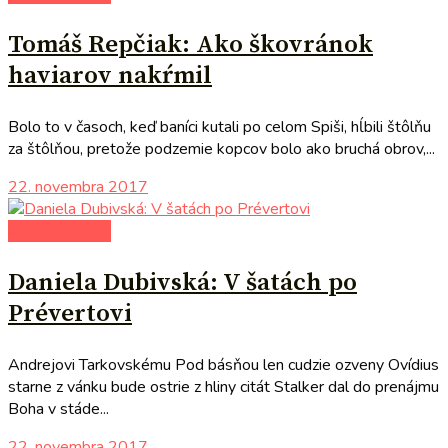
Tomáš Repčiak: Ako škovránok
haviarov nakŕmil
Bolo to v časoch, keď baníci kutali po celom Spiši, hĺbili štôlňu
za štôlňou, pretože podzemie kopcov bolo ako bruchá obrov,...
22. novembra 2017
autori uvádzajú
Daniela Dubivská: V šatách po
Prévertovi
Andrejovi Tarkovskému Pod básňou len cudzie ozveny Ovídius
starne z vánku bude ostrie z hliny citát Stalker dal do prenájmu
Boha v stáde...
22. novembra 2017