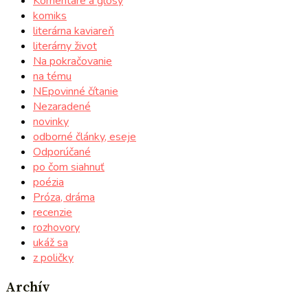
Komentáre a glosy
komiks
literárna kaviareň
literárny život
Na pokračovanie
na tému
NEpovinné čítanie
Nezaradené
novinky
odborné články, eseje
Odporúčané
po čom siahnuť
poézia
Próza, dráma
recenzie
rozhovory
ukáž sa
z poličky
Archív