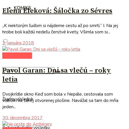
KOMIKS
Elena Eleková: Šáločka zo Sévres
„K niektorým ľuďom si nájdeme cestu až po smrti.“ I. Na jej
hrobe boli každú nedeľu čerstvé kvety. Všimla som si...
2. januára 2018
autori uvádzajú
Pavol Garan: Dni sa vlečú – roky
letia
Dvojkrídle okno Keď som bola v Nepále, cestovala som
Žiadny výsledok
vlakom na takej otvorenej plošine. Navážal sa tam do mňa
jeden...
30. decembra 2017
Zobraziť všetky výsledky