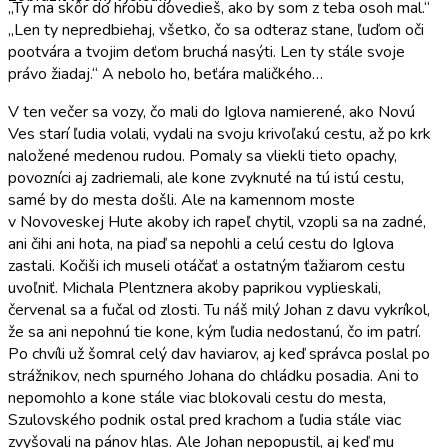
„Ty ma skôr do hrobu dovedieš, ako by som z teba osoh mal.“
„Len ty nepredbiehaj, všetko, čo sa odteraz stane, ľuďom oči
pootvára a tvojim deťom bruchá nasýti. Len ty stále svoje
právo žiadaj.“ A nebolo ho, beťára maličkého…
V ten večer sa vozy, čo mali do Iglova namierené, ako Novú
Ves starí ľudia volali, vydali na svoju krivoľakú cestu, až po krk
naložené medenou rudou. Pomaly sa vliekli tieto opachy,
povozníci aj zadriemali, ale kone zvyknuté na tú istú cestu,
samé by do mesta došli. Ale na kamennom moste
v Novoveskej Hute akoby ich rapeľ chytil, vzopli sa na zadné,
ani čihi ani hota, na piaď sa nepohli a celú cestu do Iglova
zastali. Kočiši ich museli otáčať a ostatným ťažiarom cestu
uvoľniť. Michala Plentznera akoby paprikou vyplieskali,
červenal sa a fučal od zlosti. Tu náš milý Johan z davu vykríkol,
že sa ani nepohnú tie kone, kým ľudia nedostanú, čo im patrí.
Po chvíli už šomral celý dav haviarov, aj keď správca poslal po
strážnikov, nech spurného Johana do chládku posadia. Ani to
nepomohlo a kone stále viac blokovali cestu do mesta,
Szulovského podnik ostal pred krachom a ľudia stále viac
zvyšovali na pánov hlas. Ale Johan nepopustil, aj keď mu