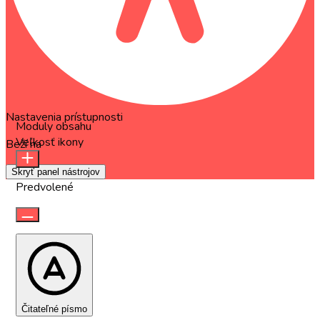
Nastavenia prístupnosti
Moduly obsahu
Veľkosť ikony
Beží na
OneTap
Skryť panel nástrojov
Predvolené
Čitateľné písmo