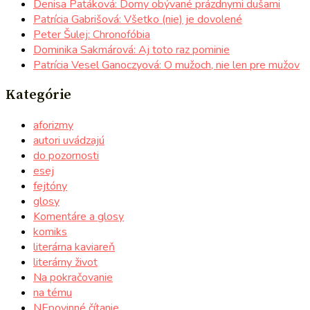
Denisa Patáková: Domy obývané prázdnymi dušami
Patrícia Gabrišová: Všetko (nie) je dovolené
Peter Šulej: Chronofóbia
Dominika Sakmárová: Aj toto raz pominie
Patrícia Vesel Ganoczyová: O mužoch, nie len pre mužov
Kategórie
aforizmy
autori uvádzajú
do pozornosti
esej
fejtóny
glosy
Komentáre a glosy
komiks
literárna kaviareň
literárny život
Na pokračovanie
na tému
NEpovinné čítanie