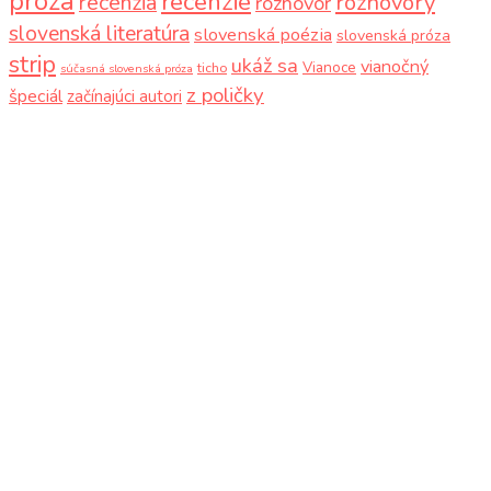
próza
recenzie
recenzia
rozhovory
rozhovor
slovenská literatúra
slovenská poézia
slovenská próza
strip
ukáž sa
vianočný
Vianoce
ticho
súčasná slovenská próza
z poličky
špeciál
začínajúci autori