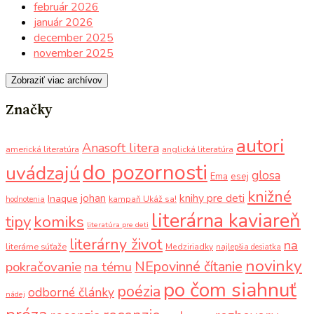
február 2026
január 2026
december 2025
november 2025
Zobraziť viac archívov
Značky
autori
Anasoft litera
americká literatúra
anglická literatúra
do pozornosti
uvádzajú
glosa
Ema
esej
knižné
knihy pre deti
johan
Inaque
kampaň Ukáž sa!
hodnotenia
literárna kaviareň
komiks
tipy
literatúra pre deti
literárny život
na
literárne súťaže
Medziriadky
najlepšia desiatka
novinky
NEpovinné čítanie
pokračovanie
na tému
po čom siahnuť
poézia
odborné články
nádej