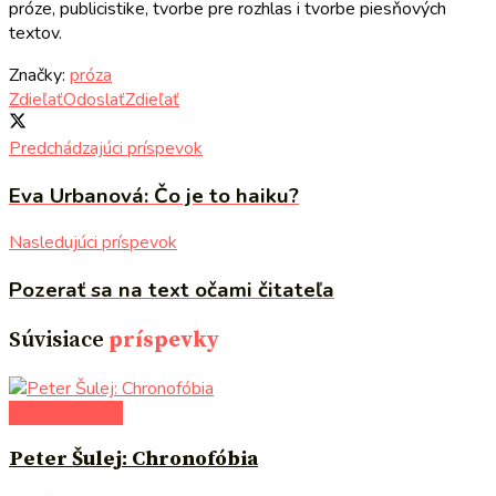
próze, publicistike, tvorbe pre rozhlas i tvorbe piesňových
textov.
Značky:
próza
Zdieľať
Odoslať
Zdieľať
Predchádzajúci príspevok
Eva Urbanová: Čo je to haiku?
Nasledujúci príspevok
Pozerať sa na text očami čitateľa
Súvisiace
príspevky
autori uvádzajú
Peter Šulej: Chronofóbia