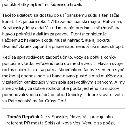
ponúkli zlatky, aj keď mu šibenicou hrozili.
Takéto udalosti sa dostali do uší banskému súdu a ten začal
konať. 17. januára roku 1785 zasadli banskí majstri Paltzman,
Korabinský, Jóny a ďalší, keď im baníci predniesli sťažnosť, iba
hlavou pokrútili a dali im za pravdu. Plentzner nielenže
každému z haviarov škodu musel nahradiť, ale aj pokutu
dvanásť zlatiek zaplatiť a prísne napomenutý uši musel sklopiť.
Keď sa spravodlivosti zadosť učinilo, vozy sa pohli a koníky
poslušne všetku vyťaženú rudu do mesta zvozili. Haviari svoje
rodiny nakŕmili ako sa patrí a škovránkom ľanové semeno sypú
možno aj dodnes, hoci sú bane dávno pusté a malí mužíčkovia
v zelených kamizolách v nich spia spravodlivým spánkom. A my
sme z vďaky za dobré rozhodnutie podľa jedného zo sudcov
pomenovali vodnú nádrž pri obci Dedinky – dobre vravíte, volá
sa Palcmanská maša. Grüss Got!
Tomáš Repčiak
žije v Spišskej Novej Vsi, pracuje ako
referent PR mesta Spišská Nová Ves. Venuje sa poézii,