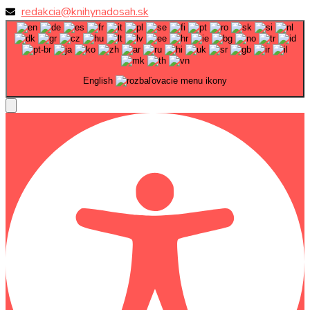
redakcia@knihynadosah.sk
English