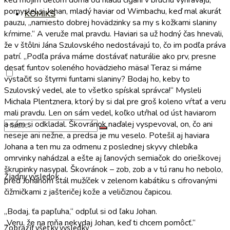
pomyslel si Johan, mladý haviar od Wimbachu, keď mal akurát
KOMIKS
pauzu, „namiesto dobrej hovädzinky sa my s kožkami slaniny
kŕmime.“ A veruže mal pravdu. Haviari sa už hodný čas hnevali,
že v štôlni Jána Szulovského nedostávajú to, čo im podľa práva
patrí. „Podľa práva máme dostávať naturálie ako prv, presne
desať funtov soleného hovädzieho mäsa! Teraz si máme
vystačiť so štyrmi funtami slaniny? Bodaj ho, keby to
Szulovský vedel, ale to všetko spískal správca!“ Mysleli
Michala Plentznera, ktorý by si dal pre groš koleno vŕtať a veru
mali pravdu. Len on sám vedel, koľko utŕhal od úst haviarom
a sám si odkladal. Škovránok naďalej vyspevoval, on, čo ani
neseje ani nežne, a predsa je mu veselo. Potešil aj haviara
Johana a ten mu za odmenu z poslednej skyvy chlebíka
omrvinky nahádzal a ešte aj ľanových semiačok do orieškovej
škrupinky nasypal. Škovránok – zob, zob a v tú ranu ho nebolo,
Žiadny výsledok
pred Johanom stál mužíček v zelenom kabátiku s cifrovanými
čižmičkami z jašteričej kože a veličiznou čapicou.
„Bodaj, ťa papľuha,“ odpľul si od ľaku Johan.
„Veru, že na mňa nekydaj Johan, keď ti chcem pomôcť.“
Zobraziť všetky výsledky