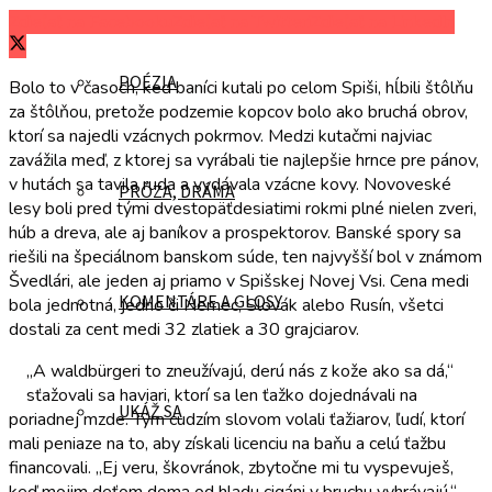
Zdieľať na Facebooku
Zdieľať na Twitteri
Zdieľať na LinkedIn
POÉZIA
Bolo to v časoch, keď baníci kutali po celom Spiši, hĺbili štôlňu
za štôlňou, pretože podzemie kopcov bolo ako bruchá obrov,
ktorí sa najedli vzácnych pokrmov. Medzi kutačmi najviac
zavážila meď, z ktorej sa vyrábali tie najlepšie hrnce pre pánov,
v hutách sa tavila ruda a vydávala vzácne kovy. Novoveské
PRÓZA, DRÁMA
lesy boli pred tými dvestopäťdesiatimi rokmi plné nielen zveri,
húb a dreva, ale aj baníkov a prospektorov. Banské spory sa
riešili na špeciálnom banskom súde, ten najvyšší bol v známom
Švedlári, ale jeden aj priamo v Spišskej Novej Vsi. Cena medi
KOMENTÁRE A GLOSY
bola jednotná, jedno či Nemec, Slovák alebo Rusín, všetci
dostali za cent medi 32 zlatiek a 30 grajciarov.
„A waldbürgeri to zneužívajú, derú nás z kože ako sa dá,“
sťažovali sa haviari, ktorí sa len ťažko dojednávali na
UKÁŽ SA
poriadnej mzde. Tým cudzím slovom volali ťažiarov, ľudí, ktorí
mali peniaze na to, aby získali licenciu na baňu a celú ťažbu
financovali. „Ej veru, škovránok, zbytočne mi tu vyspevuješ,
keď mojim deťom doma od hladu cigáni v bruchu vyhrávajú,“