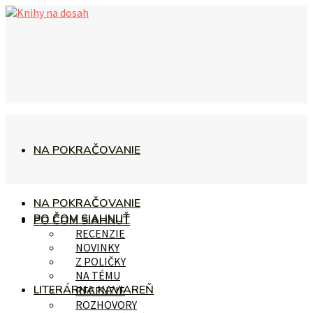
NA POKRAČOVANIE
NA POKRAČOVANIE
PO ČOM SIAHNUŤ
PO ČOM SIAHNUŤ
RECENZIE
NOVINKY
Z POLIČKY
NA TÉMU
LITERÁRNA KAVIAREŇ
RECENZIE
ROZHOVORY