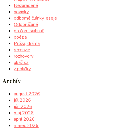
Nezaradené
novinky
odborné články, eseje
Odporúčané
po čom siahnuť
poézia
Próza, dráma
recenzie
rozhovory
ukáž sa
z poličky
Archív
august 2026
júl 2026
jún 2026
máj 2026
apríl 2026
marec 2026