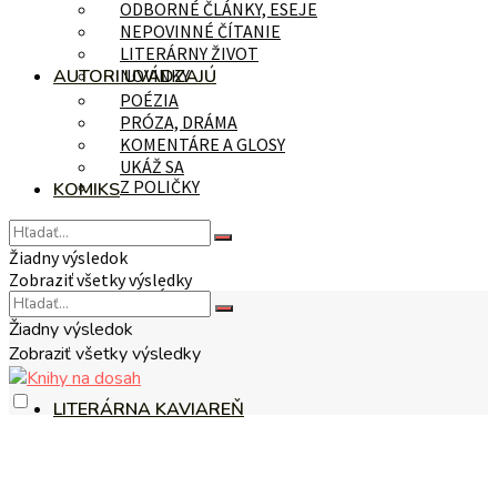
ODBORNÉ ČLÁNKY, ESEJE
NEPOVINNÉ ČÍTANIE
LITERÁRNY ŽIVOT
AUTORI UVÁDZAJÚ
NOVINKY
POÉZIA
PRÓZA, DRÁMA
KOMENTÁRE A GLOSY
UKÁŽ SA
Z POLIČKY
KOMIKS
Žiadny výsledok
Zobraziť všetky výsledky
NA TÉMU
Žiadny výsledok
Zobraziť všetky výsledky
LITERÁRNA KAVIAREŇ