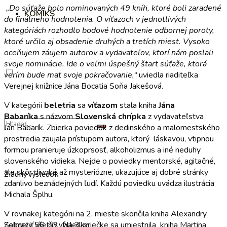
„Do súťaže bolo nominovaných 49 kníh, ktoré boli zaradené
KOMIKS
do finálneho hodnotenia. O víťazoch v jednotlivých
kategóriách rozhodlo bodové hodnotenie odbornej poroty,
ktoré určilo aj obsadenie druhých a tretích miest. Vysoko
oceňujem záujem autorov a vydavateľov, ktorí nám poslali
svoje nominácie. Ide o veľmi úspešný štart súťaže, ktorá
verím bude mať svoje pokračovanie,“
uviedla riaditeľka
Verejnej knižnice Jána Bocatia Soňa Jakešová.
V kategórii
beletria
sa
víťazom
stala kniha
Jána
Babaríka
s názvom
Slovenská chrípka
z vydavateľstva
Ján Babarík. Zbierka poviedok z dedinského a malomestského
prostredia zaujala prístupom autora, ktorý láskavou, vtipnou
formou pranieruje úzkoprsosť, alkoholizmus a iné neduhy
slovenského vidieka. Nejde o poviedky mentorské, agitačné,
ale skôr divoké až mysteriózne, ukazujúce aj dobré stránky
Žiadny výsledok
zdanlivo beznádejných ľudí. Každú poviedku uvádza ilustrácia
Michala Šplhu.
V rovnakej kategórii na 2. mieste skončila kniha Alexandry
Salmely 56, či?. Na 3. priečke sa umiestnila kniha Martina
Zobraziť všetky výsledky