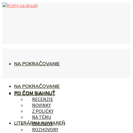
NA POKRAČOVANIE
NA POKRAČOVANIE
PO ČOM SIAHNUŤ
PO ČOM SIAHNUŤ
RECENZIE
NOVINKY
Z POLIČKY
NA TÉMU
LITERÁRNA KAVIAREŇ
RECENZIE
ROZHOVORY