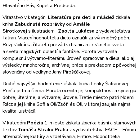
Hlavatého Páv, Kripel a Predseda.
Víťazstvo v kategórii
Literatúra pre deti a mládež
získala
kniha
Zabudnuté rozprávky
od
Amálie
Sirotkovej
s ilustráciami
Zsolta Lukácsa
z vydavateľstva
Tatran. Viacerí hodnotitelia dielo označili za výnimočný počin.
Rozprávkárka čitateľa prevádza hranicami reálneho sveta
a sveta magických oblastí a fantázie. Porota vyzdvihla
komplexnú výtvarno-literárnu úroveň spracovania diela, ako aj
výsledky mnohoročnej archívnej práce s prekladom z pôvodnej
slovenčiny od vedkyne Jany Piroščákovej.
Druhé najvyššie hodnotenie získala kniha Lenky Šafranovej
Prečo je tma čierna. Porota ocenila jej kompaktnosť a synergiu
dobrej literárnej a výtvarnej úrovne. Tretie miesto patrí Noemi
Rácz a jej knihe Sofi a Oli/Zsófi és Oli, v ktorej zaujala najmä
kvalita ilustrácií.
V kategórii
Poézia
1. miesto získala zbierka básní a slamových
textov
Tomáša Straku Praha
z vydavateľstva FACE – Fórum
alternatívnej kultúry a vzdelávania, Fintice. Hodnotitelia