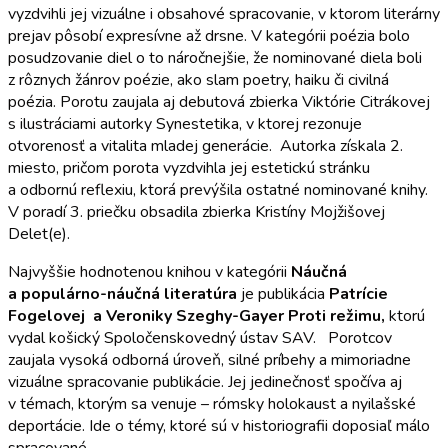
vyzdvihli jej vizuálne i obsahové spracovanie, v ktorom literárny
prejav pôsobí expresívne až drsne. V kategórii poézia bolo
posudzovanie diel o to náročnejšie, že nominované diela boli
z rôznych žánrov poézie, ako slam poetry, haiku či civilná
poézia. Porotu zaujala aj debutová zbierka Viktórie Citrákovej
s ilustráciami autorky Synestetika, v ktorej rezonuje
otvorenosť a vitalita mladej generácie. Autorka získala 2.
miesto, pričom porota vyzdvihla jej estetickú stránku
a odbornú reflexiu, ktorá prevýšila ostatné nominované knihy.
V poradí 3. priečku obsadila zbierka Kristíny Mojžišovej
Delet(e).
Najvyššie hodnotenou knihou v kategórii
Náučná
a populárno-náučná literatúra
je publikácia
Patrície
Fogelovej a Veroniky Szeghy-Gayer
Proti režimu,
ktorú
vydal košický Spoločenskovedný ústav SAV.
Porotcov
zaujala vysoká odborná úroveň, silné príbehy a mimoriadne
vizuálne spracovanie publikácie. Jej jedinečnosť spočíva aj
v témach, ktorým sa venuje – rómsky holokaust a nyilašské
deportácie. Ide o témy, ktoré sú v historiografii doposiaľ málo
spracované.