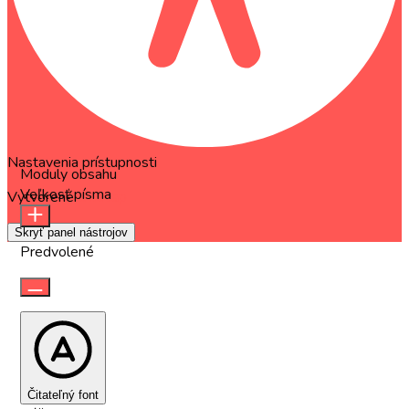
Nastavenia prístupnosti
Moduly obsahu
Veľkosť písma
Vytvorené
OneTap
Skryť panel nástrojov
Predvolené
Čitateľný font