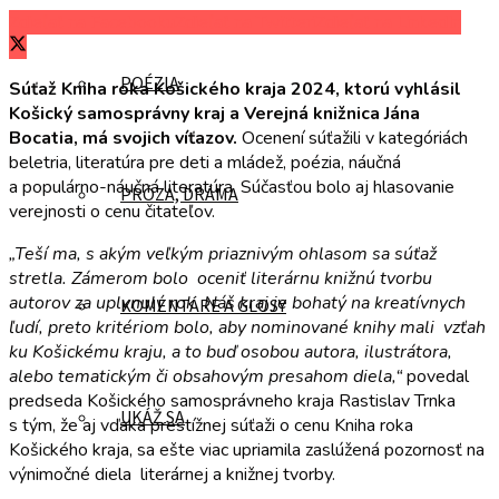
Zdieľať na Facebooku
Zdieľať na Twitteri
Zdieľať na LinkedIn
POÉZIA
Súťaž Kniha roka Košického kraja 2024, ktorú vyhlásil
Košický samosprávny kraj a Verejná knižnica Jána
Bocatia, má svojich víťazov.
Ocenení súťažili v kategóriách
beletria, literatúra pre deti a mládež, poézia, náučná
a populárno-náučná literatúra. Súčasťou bolo aj hlasovanie
PRÓZA, DRÁMA
verejnosti o cenu čitateľov.
„Teší ma, s akým veľkým priaznivým ohlasom sa súťaž
stretla. Zámerom bolo oceniť literárnu knižnú tvorbu
autorov za uplynulý rok. Náš kraj je bohatý na kreatívnych
KOMENTÁRE A GLOSY
ľudí, preto kritériom bolo, aby nominované knihy mali vzťah
ku Košickému kraju, a to buď osobou autora, ilustrátora,
alebo tematickým či obsahovým presahom diela,“
povedal
predseda Košického samosprávneho kraja Rastislav Trnka
UKÁŽ SA
s tým, že aj vďaka prestížnej súťaži o cenu Kniha roka
Košického kraja, sa ešte viac upriamila zaslúžená pozornosť na
výnimočné diela literárnej a knižnej tvorby.