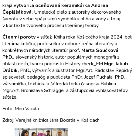
kraja
vytvorila oceňovaná keramikárka Andrea
Čepiššáková.
Umelecké dielo z autorsky dekorovaného
šamotu v sebe spája silnú symboliku ohňa a vody a to aj
v kontexte tvorivého procesu literárnej tvorby.
Členmi poroty
v súťaži Kniha roka Košického kraja 2024, boli
literárna kritička, profesorka v odbore teória literatúry a
konkrétnych národných literatúr
prof. Marta Součková,
PhD.,
slovenský historik, autor populárnych monografií z
oblasti dejín, tvorca podcastu History check_FM
Mgr.
Jakub
Drábik,
PhD., výtvarník a ilustrátor Mgr.Art. Radoslav Repický,
spisovateľ, pedagóg a publicista PhDr. Jozef Puchala, PhD.,
výtvarníčka, textárka a šéfredaktorka časopisu Bublina
Mgr.Art. Bronislava Schragge a zástupcovia vyhlasovateľov
súťaže.
Foto: Miro Vacula
Zdroj: Verejná knižnica Jána Bocatia v Košiciach