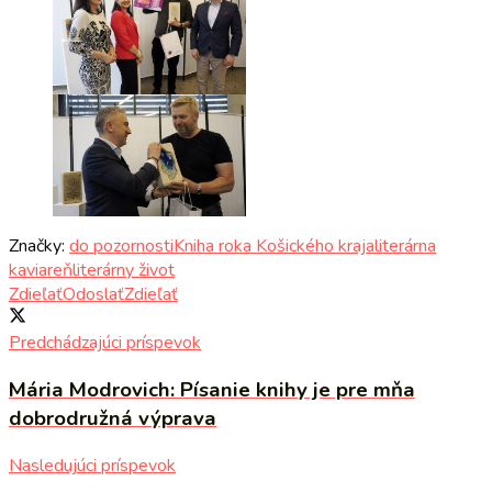
Značky:
do pozornosti
Kniha roka Košického kraja
literárna
kaviareň
literárny život
Zdieľať
Odoslať
Zdieľať
Predchádzajúci príspevok
Mária Modrovich: Písanie knihy je pre mňa
dobrodružná výprava
Nasledujúci príspevok