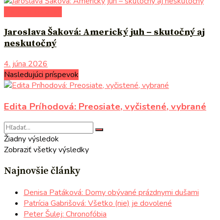
literárna kaviareň
Jaroslava Šaková: Americký juh – skutočný aj
neskutočný
4. júna 2026
Nasledujúci príspevok
Edita Príhodová: Preosiate, vyčistené, vybrané
Žiadny výsledok
Zobraziť všetky výsledky
Najnovšie články
Denisa Patáková: Domy obývané prázdnymi dušami
Patrícia Gabrišová: Všetko (nie) je dovolené
Peter Šulej: Chronofóbia