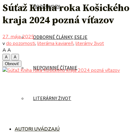
Súťaž Kniha roka Košického
ROZHOVORY
kraja 2024 pozná víťazov
27. mája 2025
ODBORNÉ ČLÁNKY, ESEJE
v
do pozornosti
,
literárna kaviareň
,
literárny život
A
A
A
A
Obnoviť
NEPOVINNÉ ČÍTANIE
LITERÁRNY ŽIVOT
AUTORI UVÁDZAJÚ