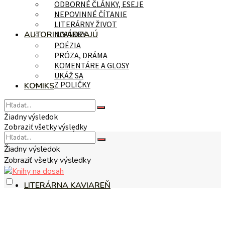
ODBORNÉ ČLÁNKY, ESEJE
NEPOVINNÉ ČÍTANIE
LITERÁRNY ŽIVOT
AUTORI UVÁDZAJÚ
NOVINKY
POÉZIA
PRÓZA, DRÁMA
KOMENTÁRE A GLOSY
UKÁŽ SA
Z POLIČKY
KOMIKS
Žiadny výsledok
Zobraziť všetky výsledky
NA TÉMU
Žiadny výsledok
Zobraziť všetky výsledky
LITERÁRNA KAVIAREŇ