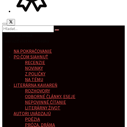
Žiadny výsledok
Zobraziť všetky výsledky
NA POKRAČOVANIE
PO ČOM SIAHNUŤ
RECENZIE
NOVINKY
Z POLIČKY
NA TÉMU
LITERÁRNA KAVIAREŇ
ROZHOVORY
ODBORNÉ ČLÁNKY, ESEJE
NEPOVINNÉ ČÍTANIE
LITERÁRNY ŽIVOT
AUTORI UVÁDZAJÚ
POÉZIA
PRÓZA, DRÁMA