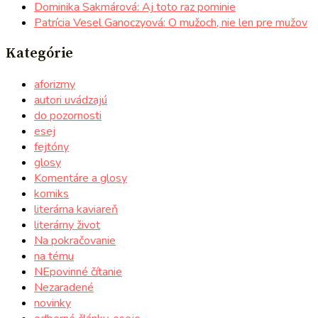
Dominika Sakmárová: Aj toto raz pominie
Patrícia Vesel Ganoczyová: O mužoch, nie len pre mužov
Kategórie
aforizmy
autori uvádzajú
do pozornosti
esej
fejtóny
glosy
Komentáre a glosy
komiks
literárna kaviareň
literárny život
Na pokračovanie
na tému
NEpovinné čítanie
Nezaradené
novinky