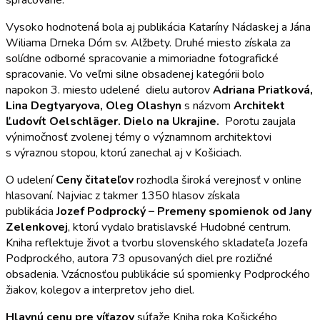
Vysoko hodnotená bola aj publikácia Kataríny Nádaskej a Jána
Wiliama Drneka Dóm sv. Alžbety. Druhé miesto získala za
solídne odborné spracovanie a mimoriadne fotografické
spracovanie. Vo veľmi silne obsadenej kategórii bolo
napokon 3. miesto udelené dielu autorov
Adriana Priatková,
Lina Degtyaryova, Oleg Olashyn
s názvom
Architekt
Ľudovít Oelschläger. Dielo na Ukrajine.
Porotu zaujala
výnimočnosť zvolenej témy o významnom architektovi
s výraznou stopou, ktorú zanechal aj v Košiciach.
O udelení
Ceny čitateľov
rozhodla široká verejnosť v online
hlasovaní. Najviac z takmer 1350 hlasov získala
publikácia
Jozef Podprocký – Premeny spomienok
od Jany
Zelenkovej
, ktorú vydalo bratislavské Hudobné centrum.
Kniha reflektuje život a tvorbu slovenského skladateľa Jozefa
Podprockého, autora 73 opusovaných diel pre rozličné
obsadenia. Vzácnosťou publikácie sú spomienky Podprockého
žiakov, kolegov a interpretov jeho diel.
Hlavnú cenu pre víťazov
súťaže Kniha roka Košického