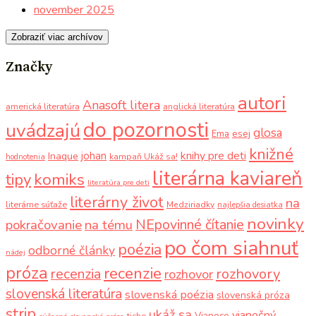
november 2025
Zobraziť viac archívov
Značky
autori
Anasoft litera
americká literatúra
anglická literatúra
do pozornosti
uvádzajú
glosa
Ema
esej
knižné
knihy pre deti
johan
Inaque
kampaň Ukáž sa!
hodnotenia
literárna kaviareň
komiks
tipy
literatúra pre deti
literárny život
na
literárne súťaže
Medziriadky
najlepšia desiatka
novinky
NEpovinné čítanie
pokračovanie
na tému
po čom siahnuť
poézia
odborné články
nádej
próza
recenzie
recenzia
rozhovory
rozhovor
slovenská literatúra
slovenská poézia
slovenská próza
strip
ukáž sa
vianočný
Vianoce
ticho