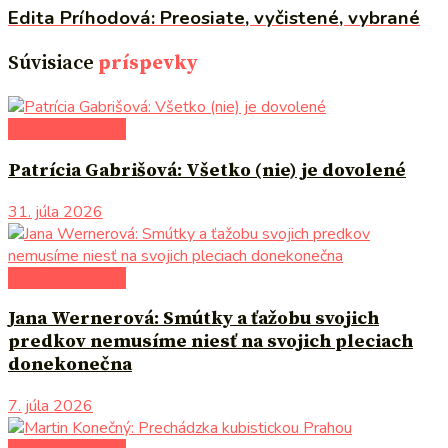
Edita Príhodová: Preosiate, vyčistené, vybrané
Súvisiace
príspevky
literárna kaviareň
Patrícia Gabrišová: Všetko (nie) je dovolené
31. júla 2026
literárna kaviareň
Jana Wernerová: Smútky a ťažobu svojich
predkov nemusíme niesť na svojich pleciach
donekonečna
7. júla 2026