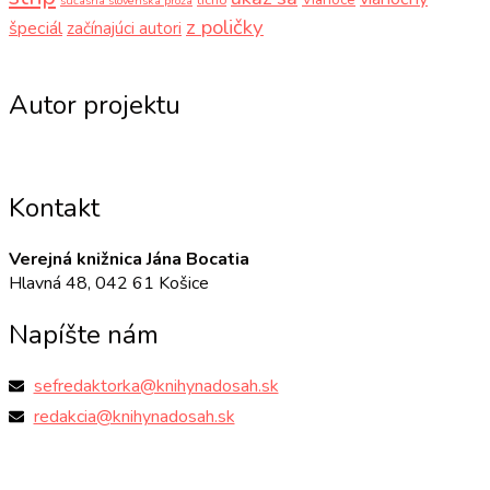
súčasná slovenská próza
z poličky
špeciál
začínajúci autori
Autor projektu
Kontakt
Verejná knižnica Jána Bocatia
Hlavná 48, 042 61 Košice
Napíšte nám
sefredaktorka@knihynadosah.sk
redakcia@knihynadosah.sk