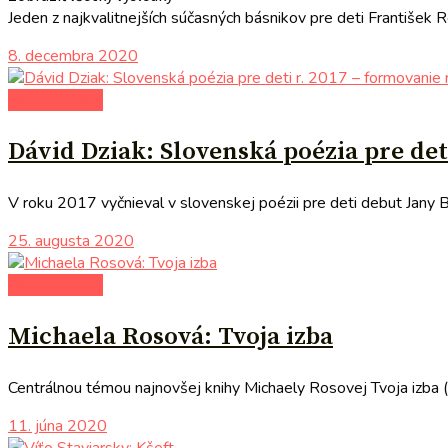
Jeden z najkvalitnejších súčasných básnikov pre deti František R
8. decembra 2020
do pozornosti
Dávid Dziak: Slovenská poézia pre deti
V roku 2017 vyčnieval v slovenskej poézii pre deti debut Jany 
25. augusta 2020
do pozornosti
Michaela Rosová: Tvoja izba
Centrálnou témou najnovšej knihy Michaely Rosovej Tvoja izba (2
11. júna 2020