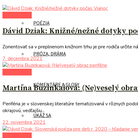
do pozornosti
POÉZIA
Dávid Dziak: Knižné/nežné dotyky po
Zorientovať sa v preplnenom knižnom trhu je pre rodiča určite nár
PRÓZA, DRÁMA
7. decembra 2021
do pozornosti
KOMENTÁRE A GLOSY
Martina Buzinkaiová: (Ne)veselý obra
Periféria je v slovenskej literatúre tematizovaná v rôznych po
okrajovú, vedľajšiu...
UKÁŽ SA
22. novembra 2021
do pozornosti