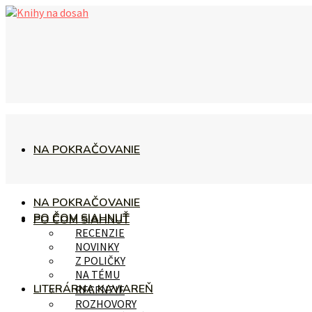
NA POKRAČOVANIE
NA POKRAČOVANIE
PO ČOM SIAHNUŤ
PO ČOM SIAHNUŤ
RECENZIE
NOVINKY
Z POLIČKY
NA TÉMU
LITERÁRNA KAVIAREŇ
RECENZIE
ROZHOVORY