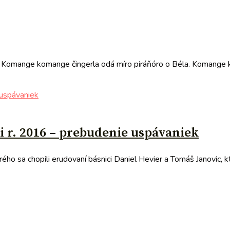
la Komange komange čingerla odá míro piráňóro o Béla. Komange k
i r. 2016 – prebudenie uspávaniek
o sa chopili erudovaní básnici Daniel Hevier a Tomáš Janovic, kt