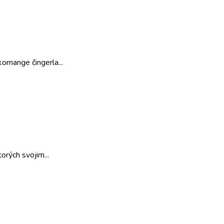
omange čingerla...
orých svojim...