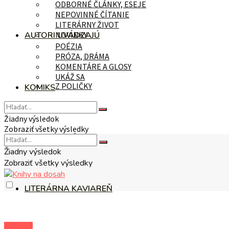
ODBORNÉ ČLÁNKY, ESEJE
NEPOVINNÉ ČÍTANIE
LITERÁRNY ŽIVOT
AUTORI UVÁDZAJÚ
NOVINKY
POÉZIA
PRÓZA, DRÁMA
KOMENTÁRE A GLOSY
UKÁŽ SA
Z POLIČKY
KOMIKS
Žiadny výsledok
Zobraziť všetky výsledky
NA TÉMU
Žiadny výsledok
Zobraziť všetky výsledky
LITERÁRNA KAVIAREŇ
na tému