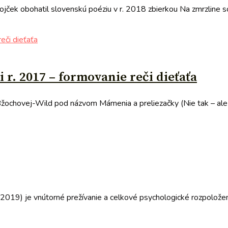
ojček obohatil slovenskú poéziu v r. 2018 zbierkou Na zmrzline so
 r. 2017 – formovanie reči dieťaťa
Bžochovej-Wild pod názvom Mámenia a preliezačky (Nie tak – ale t
019) je vnútorné prežívanie a celkové psychologické rozpoloženie