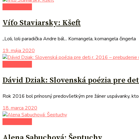
do pozornosti
Víťo Staviarsky: Kšeft
„Loli, loli paradička Andre bál... Komangela, komangela činger
19. mája 2020
do pozornosti
Dávid Dziak: Slovenská poézia pre det
Rok 2016 bol prínosný predovšetkým pre žáner uspávanky, ktoréh
18. marca 2020
do pozornosti
Alena Sabuchová: Šeptuchy