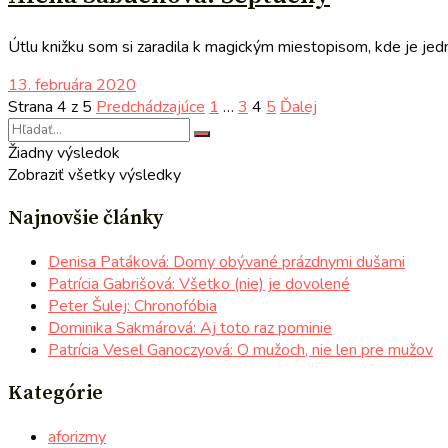
Útlu knižku som si zaradila k magickým miestopisom, kde je jedno
13. februára 2020
Strana 4 z 5
Predchádzajúce
1
…
3
4
5
Ďalej
Žiadny výsledok
Zobraziť všetky výsledky
Najnovšie články
Denisa Patáková: Domy obývané prázdnymi dušami
Patrícia Gabrišová: Všetko (nie) je dovolené
Peter Šulej: Chronofóbia
Dominika Sakmárová: Aj toto raz pominie
Patrícia Vesel Ganoczyová: O mužoch, nie len pre mužov
Kategórie
aforizmy