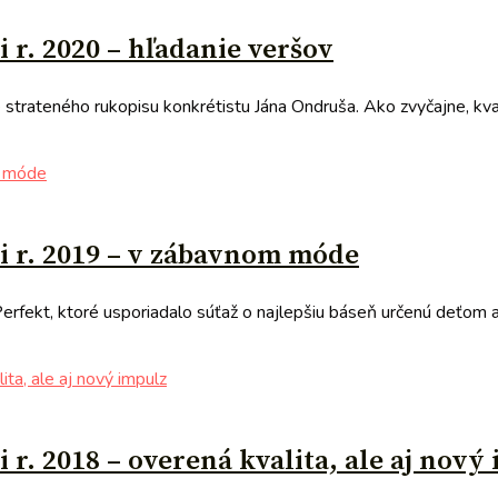
 r. 2020 – hľadanie veršov
strateného rukopisu konkrétistu Jána Ondruša. Ako zvyčajne, kvali
ti r. 2019 – v zábavnom móde
Perfekt, ktoré usporiadalo súťaž o najlepšiu báseň určenú deťom a 
 r. 2018 – overená kvalita, ale aj nový