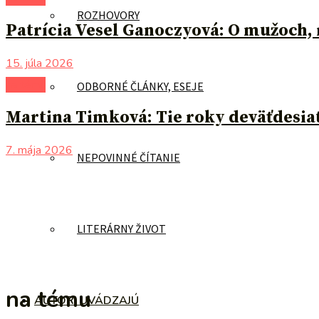
ROZHOVORY
Patrícia Vesel Ganoczyová: O mužoch, 
15. júla 2026
na tému
ODBORNÉ ČLÁNKY, ESEJE
Martina Timková: Tie roky deväťdesia
7. mája 2026
NEPOVINNÉ ČÍTANIE
LITERÁRNY ŽIVOT
na tému
AUTORI UVÁDZAJÚ