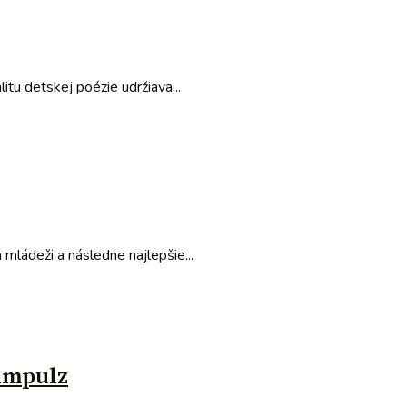
tu detskej poézie udržiava...
mládeži a následne najlepšie...
 impulz