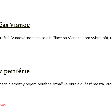
čas Vianoc
očné. V nadväznosti na to a blížiace sa Vianoce som vybral päť, re
z periférie
dobách. Samotný pojem periférie označuje okrajovú časť mesta, v