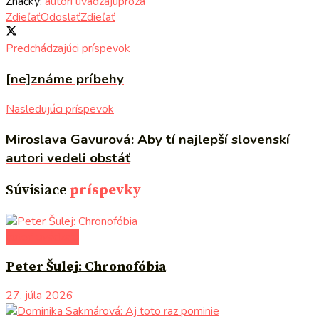
Značky:
autori uvádzajú
próza
Zdieľať
Odoslať
Zdieľať
Predchádzajúci príspevok
[ne]známe príbehy
Nasledujúci príspevok
Miroslava Gavurová: Aby tí najlepší slovenskí
autori vedeli obstáť
Súvisiace
príspevky
autori uvádzajú
Peter Šulej: Chronofóbia
27. júla 2026