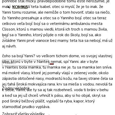
pohrebe stál mlčky. pravdepodobne tomu ešte nerozumie, je
malý. to si myslí teta Isabel. otec si myslí, že je to inak. že
KOMIKS
Yanni tomu rozumie, ale nemôže o tom hovoriť. stalo sa niečo,
čo Yanniho presahuje a otec sa o Yanniho bojí. otec sa teraz
celkovo veľa bojí: bojí sa o veterinárnu ambulanciu mesta
Clisson, ktorú s mamou viedli, ktorá ich troch s mamou živila,
bojí sa o Yanniho, ktorý pôjde o rok do školy, bojí sa, ako
zvládne Yanni prvé vianoce bez mamy. teta Isa sa nebojí, má už
aj návrh.
čoho sa bojí Yanni? vo veľkom tichom dome, vo svojej vlastnej
izbe, ktorú v byte v Nantes nemal, spí Yanni. ale v byte
v Nantes bola mamka, tu mamka nie je. tu sa mamka len sníva.
má mokré vlasy, ktoré jej pomaly vlajú v zelenej vode, okolo
zápästia obtočené riasy, modrastú kožu, na ľavej strane čela sa
jej ťahá široká mokvajúca rana. krv sa mieša s vodou. nevolá ťa
Žiadny výsledok
k sebe, Yanni, ale ty sa aj tak rozbehneš. voda ti bráni v behu
a keď sa jej už chceš vrhnúť k pásu, aby si ho objal, skryl sa
pod široký béžový plášť, vyplaší ťa ryba, kapor, ktorý
stamodtiaľ prudko vypláva.
Zobraziť všetky výsledky