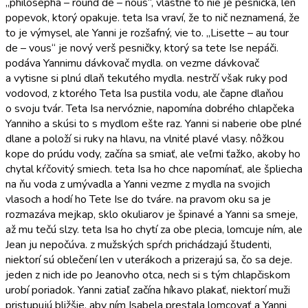
„philosepha – round de – nous“, vlastne to nie je pesnička, len
popevok, ktorý opakuje. teta Isa vraví, že to nič neznamená, že
to je výmysel, ale Yanni je rozšafný, vie to. „Lisette – au tour
de – vous“ je nový verš pesničky, ktorý sa tete Ise nepáči.
podáva Yannimu dávkovač mydla. on vezme dávkovač
a vytisne si plnú dlaň tekutého mydla. nestrčí však ruky pod
vodovod, z ktorého Teta Isa pustila vodu, ale čapne dlaňou
o svoju tvár. Teta Isa nervóznie, napomína dobrého chlapčeka
Yanniho a skúsi to s mydlom ešte raz. Yanni si naberie obe plné
dlane a položí si ruky na hlavu, na vlnité plavé vlasy. nôžkou
kope do prúdu vody, začína sa smiať, ale veľmi ťažko, akoby ho
chytal kŕčovitý smiech. teta Isa ho chce napomínať, ale špliecha
na ňu voda z umývadla a Yanni vezme z mydla na svojich
vlasoch a hodí ho Tete Ise do tváre. na pravom oku sa je
rozmazáva mejkap, sklo okuliarov je špinavé a Yanni sa smeje,
až mu tečú slzy. teta Isa ho chytí za obe plecia, lomcuje ním, ale
Jean ju nepočúva. z mužských spŕch prichádzajú študenti,
niektorí sú oblečení len v uterákoch a prizerajú sa, čo sa deje.
jeden z nich ide po Jeanovho otca, nech si s tým chlapčiskom
urobí poriadok. Yanni zatiaľ začína híkavo plakať, niektorí muži
pristupujú bližšie, aby ním Isabela prestala lomcovať a Yanni