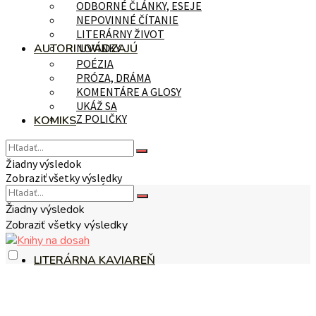
ODBORNÉ ČLÁNKY, ESEJE
NEPOVINNÉ ČÍTANIE
LITERÁRNY ŽIVOT
AUTORI UVÁDZAJÚ
NOVINKY
POÉZIA
PRÓZA, DRÁMA
KOMENTÁRE A GLOSY
UKÁŽ SA
Z POLIČKY
KOMIKS
Žiadny výsledok
Zobraziť všetky výsledky
NA TÉMU
Žiadny výsledok
Zobraziť všetky výsledky
LITERÁRNA KAVIAREŇ