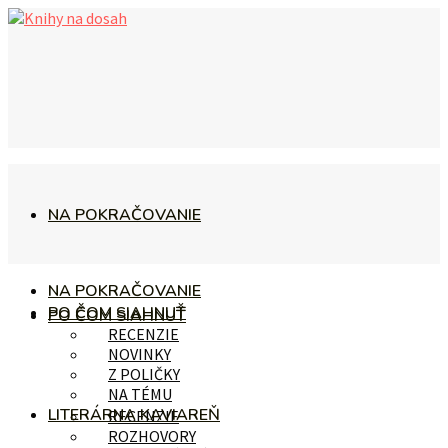
NA POKRAČOVANIE
NA POKRAČOVANIE
PO ČOM SIAHNUŤ
PO ČOM SIAHNUŤ
RECENZIE
NOVINKY
Z POLIČKY
NA TÉMU
LITERÁRNA KAVIAREŇ
RECENZIE
ROZHOVORY