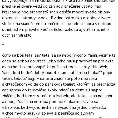
sa vystupňuje. Yanni kľučku pustí a kráča na koniec chodby, kde
presklené dvere vedú do záhrady. sneženie ustalo, nad
krajinou je noc, striebristý sneh odráža modré svetlo oblohy,
dokonca aj stromy v pozadí vidno ostro ako ozdoby v tvare
vločiek na vianočnom stromčeku. nahé telo chlapca v nočnom
striebristom prísvite. keď sa ticho rozhostí aj v Yannim, jeho
dych zahmlí sklo.
*
čoho sa bojí teta Isa? teta Isa sa nebojí ničoho, Yanni. vezme ťa
dnes so sebou do práce, lebo ocko musí pracovať na projekte
a ona ho chce prekvapiť, že prišla s tebou. si milý, chlapček,
Yanni, keď budeš dobrý, budete kamaráti. treba ti cikať? pôjde
teta s tebou? najprv sa teta zháči, ale potom za ruku
s chlapčekom vojde do pánskych toaliet, ktorými sa prechádza
cez sprchy do telocvične školy. mladí študenti sú najprv
zháčení, keď tam stretnú tetu Isabelu, ale teta Isa sa nehanbí
a nebojí. Yannimu netreba pomôcť s cikaním, zavrie sa
v kabínke. keď vyjde, nechá sa vysadiť na jedno umývadlo
a chce mydlo na ruky. spieva si pesničku so slovami