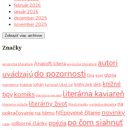
február 2026
január 2026
december 2025
november 2025
Zobraziť viac archívov
Značky
autori
Anasoft litera
americká literatúra
anglická literatúra
do pozornosti
uvádzajú
glosa
Ema
esej
knižné
knihy pre deti
johan
Inaque
kampaň Ukáž sa!
hodnotenia
literárna kaviareň
komiks
tipy
literatúra pre deti
literárny život
na
literárne súťaže
Medziriadky
najlepšia desiatka
novinky
NEpovinné čítanie
pokračovanie
na tému
po čom siahnuť
poézia
odborné články
nádej