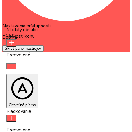
Nastavenia prístupnosti
Moduly obsahu
Veľkosť ikony
Beží na
OneTap
Skryť panel nástrojov
Predvolené
Čitateľné písmo
Riadkovanie
Predvolené