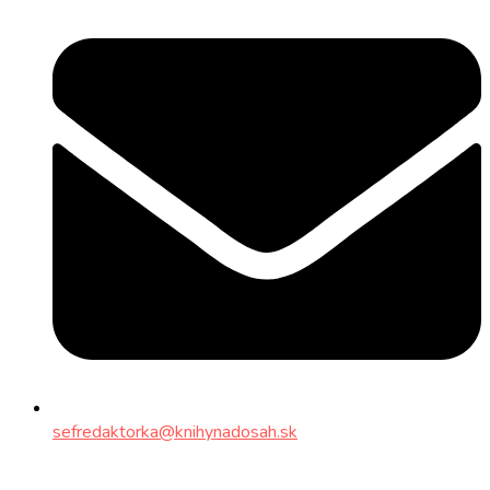
sefredaktorka@knihynadosah.sk