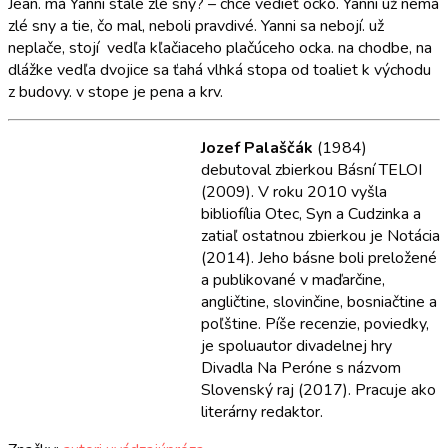
Jean. má Yanni stále zlé sny? – chce vedieť ocko. Yanni už nemá
zlé sny a tie, čo mal, neboli pravdivé. Yanni sa nebojí. už
neplače, stojí vedľa kľačiaceho plačúceho ocka. na chodbe, na
dlážke vedľa dvojice sa ťahá vlhká stopa od toaliet k východu
z budovy. v stope je pena a krv.
Jozef Palaščák
(1984)
debutoval zbierkou Básní TELOI
(2009). V roku 2010 vyšla
bibliofília Otec, Syn a Cudzinka a
zatiaľ ostatnou zbierkou je Notácia
(2014). Jeho básne boli preložené
a publikované v maďarčine,
angličtine, slovinčine, bosniačtine a
poľštine. Píše recenzie, poviedky,
je spoluautor divadelnej hry
Divadla Na Peróne s názvom
Slovenský raj (2017). Pracuje ako
literárny redaktor.