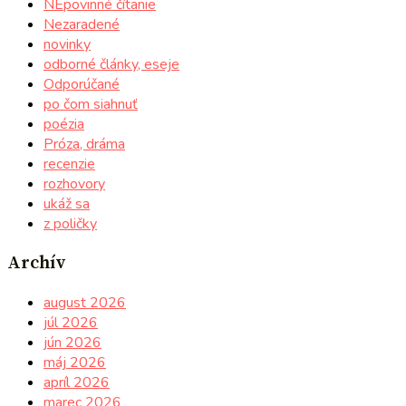
NEpovinné čítanie
Nezaradené
novinky
odborné články, eseje
Odporúčané
po čom siahnuť
poézia
Próza, dráma
recenzie
rozhovory
ukáž sa
z poličky
Archív
august 2026
júl 2026
jún 2026
máj 2026
apríl 2026
marec 2026