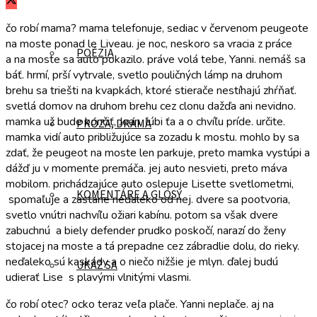
čo robí mama? mama telefonuje, sediac v červenom peugeote
na moste ponad le Liveau. je noc, neskoro sa vracia z práce
POÉZIA
a na moste sa auto pokazilo. práve volá tebe, Yanni. nemáš sa
báť. hrmí, prší vytrvale, svetlo pouličných lámp na druhom
brehu sa triešti na kvapkách, ktoré stierače nestíhajú zhŕňať.
svetlá domov na druhom brehu cez clonu dažďa ani nevidno.
mamka už bude končiť, Jean, ľúbi ťa a o chvíľu príde. určite.
PRÓZA, DRÁMA
mamka vidí auto približujúce sa zozadu k mostu. mohlo by sa
zdať, že peugeot na moste len parkuje, preto mamka vystúpi a
dážď ju v momente premáča. jej auto nesvieti, preto máva
mobilom. prichádzajúce auto oslepuje Lisette svetlometmi,
KOMENTÁRE A GLOSY
spomaľuje a zastane neďaleko od nej. dvere sa pootvoria,
svetlo vnútri nachvíľu ožiari kabínu. potom sa však dvere
zabuchnú a biely defender prudko poskočí, narazí do ženy
stojacej na moste a tá prepadne cez zábradlie dolu, do rieky.
neďaleko sú kaskády a o niečo nižšie je mlyn. ďalej budú
UKÁŽ SA
udierať Lise s plavými vlnitými vlasmi.
čo robí otec? ocko teraz veľa plače. Yanni neplače. aj na