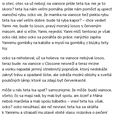
si otec. otec sa už nebojí, na vianoce príde teta Isa. nie je to
skoro? teta Isa nám veľmi pomáha. príde nám pomôcť aj upiecť
vianočnú rybu. ocko vie, že mamka na vianoce tiež piekla rybu.
teta Isa varí veľmi dobre. bude tá ryba kapor? – chce vedieť
Yanni. nie, bude to losos, pravý morský losos s červeným
mäsom, aké si ešte, Yanni, nejedol. Yanni mlčí, tentoraz je však
ocko rád, lebo ocko sa ponáhľa do práce. narýchlo zapína
Yannimu gombíky na kabáte a myslí na gombíky z blúzky tety
Isy.
ocko sa neholieval, už sa holieva. na vianoce nebýval losos,
teraz bude. na vianoce v Clissone nesneží a teraz mrzne
a vonku napadal jemný striebristý poprašok, ktorý nedokáže
zakryť trávu a opadané lístie, ale odráža modrú oblohy a svetlá
pouličných lámp, ktoré sa zdajú byť červenkasté.
môže u nás teta Isa spať? samozrejme, že môže. budú vianoce,
všetci, čo sa majú radi, by mali byť spolu. ani Jozef a Mária
neboli manželia a mali spolu bábätko – vraví teta Isa. však,
ocko? ocko nesúhlasí, ale nič nevraví, teta Isa sa skláňa
k Yannimu a strapatí mu plavé vlnité vlasy. rozpráva o pečení