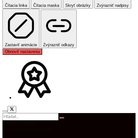
Čítacia linka
Čítacia maska
Skryť obrázky
Zvýrazniť nadpisy
Zastaviť animácie
Zvýrazniť odkazy
Obnoviť nastavenia
Žiadny výsledok
Zobraziť všetky výsledky