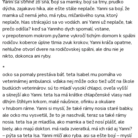
Yanni sa strhne zo sna, bojí sa mamky, bojí sa tmy, prudko
dýcha, zajakavo híka, ale ešte stále neplače. Yanni sa bojí, že
mamka už nemá jeho, má rybu, mlčanlivého syna, ktorý
neplače, hlas strácajúci sa vo vodách. ani Yanni už neplače, tak
prečo odišla? keď sa Yanniho dych spomalí, vstane,
v prepotenom mokrom pyžame vykročí tichým domom k spálni
rodičov. koberce úplne tlmia zvuk krokov, Yanni kráča opatrne,
nehlučne otvorí dvere na rodičovskej spálni, ale dnu nie je
nikto, dokonca ani ryby.
*
ocko sa pomaly prestáva báť. teta Isabel mu pomáha vo
veterinárnej ambulancii. vďaka nej môže ocko tiež učiť na škole
budúcich veterinárov. sú to mladí vysokí chlapci, oveľa vyšší
a silnejší ako Yanni. teta Isa má krátke chlapčenské vlasy nad
dlhým štíhlym krkom, malé náušnice, ofinku a okuliare
v hrubom ráme. Yanni si myslí, že také rámy nosia staré babky,
ale ocko mu vysvetlil, že to je naschvál, teraz sa také rámy
nosia. teta Isa je mladšia, ako mamka a tiež nosí plášť, ale
biely, ako majú doktori. má rada zvieratká, má ich rád aj Yanni?
– pýta sa teta Isa. Yanni mlčí ako ryba. asi sa ešte bojí – myslí