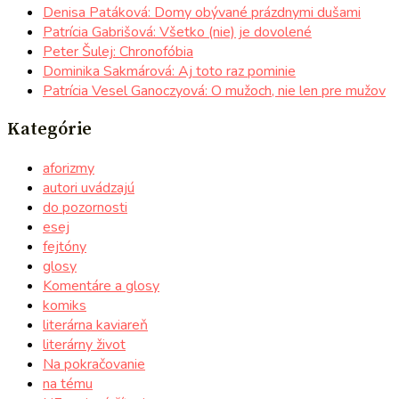
Denisa Patáková: Domy obývané prázdnymi dušami
Patrícia Gabrišová: Všetko (nie) je dovolené
Peter Šulej: Chronofóbia
Dominika Sakmárová: Aj toto raz pominie
Patrícia Vesel Ganoczyová: O mužoch, nie len pre mužov
Kategórie
aforizmy
autori uvádzajú
do pozornosti
esej
fejtóny
glosy
Komentáre a glosy
komiks
literárna kaviareň
literárny život
Na pokračovanie
na tému