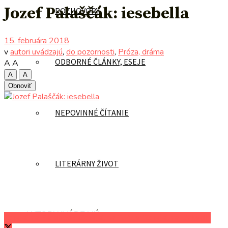
Jozef Palaščák: iesebella
ROZHOVORY
15. februára 2018
v
autori uvádzajú
,
do pozornosti
,
Próza, dráma
ODBORNÉ ČLÁNKY, ESEJE
A
A
A
A
Obnoviť
NEPOVINNÉ ČÍTANIE
LITERÁRNY ŽIVOT
AUTORI UVÁDZAJÚ
Zdieľať na Facebooku
Zdieľať na Twitteri
Zdieľať na LinkedIn