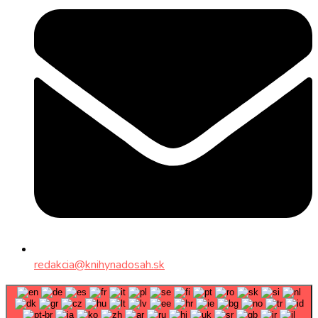
redakcia@knihynadosah.sk