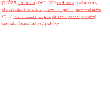
próza
recenzie
recenzia
rozhovory
rozhovor
slovenská literatúra
slovenská poézia
slovenská próza
strip
ukáž sa
vianočný
Vianoce
ticho
súčasná slovenská próza
z poličky
špeciál
začínajúci autori