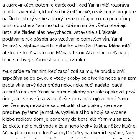
a cukrovinkách, potom o darčekoch. keď Yanni mlčí, rozpráva
o práci, zvieratách, ktoré sú tiež mlčanlivé, o výskume, projekte
na škole, ktorý vedie a ktorý teraz robí aj ocko. na polnočnej
omši obostiera Yanniho ticho. zdá sa mu, že všetci otvárajú
ústa, ale žiaden hlas nevychádza. vstávanie a kľakanie,
podávanie rúk pôsobí ako vzdúvanie pomalých vĺn. Yanni
žmurká v záplave svetla. bábätko v brušku Panny Márie mlčí,
ale kope. keď sa stretne Mária s tetou Alžbetou, dieťa v jej
lone sa chveje. Yanni stisne otcovi ruku.
zvuk príde za Yannim, keď zaspí. zdá sa mu, že prudko prší.
započúva sa do zvuku a vtedy akoby sa otvorilo nebo a na zem
padla vlna, prvý úder prúdu rieky. rieka hučí, naďalej padá
a naráža na zem, Yanni sa strhne. akoby sa stále opakoval prvý
úder, ale zároveň sa valia ďalšie. rieka nástojčivo hrmí. Yanni
vie, že sníva, nevládze sa prebudiť, chce plakať, ale nevie.
precitne. pyžamo je mokré, vyzlieka si ho a holý sa vyberie
k izbe rodičov. dom je ponorený do ticha, ale Yannimu sa zdá,
že okolo neho hučí voda a že aj jeho kroky šuštia, nôžky hlučne
šúchajú o koberec. keď sa chytí kľučky na dverách spálne, šum