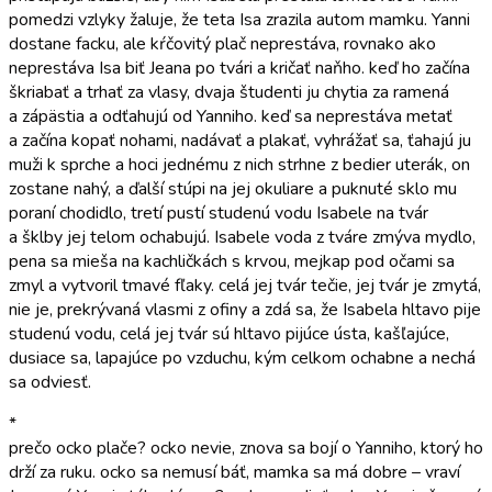
pomedzi vzlyky žaluje, že teta Isa zrazila autom mamku. Yanni
dostane facku, ale kŕčovitý plač neprestáva, rovnako ako
neprestáva Isa biť Jeana po tvári a kričať naňho. keď ho začína
škriabať a trhať za vlasy, dvaja študenti ju chytia za ramená
a zápästia a odťahujú od Yanniho. keď sa neprestáva metať
a začína kopať nohami, nadávať a plakať, vyhrážať sa, ťahajú ju
muži k sprche a hoci jednému z nich strhne z bedier uterák, on
zostane nahý, a ďalší stúpi na jej okuliare a puknuté sklo mu
poraní chodidlo, tretí pustí studenú vodu Isabele na tvár
a šklby jej telom ochabujú. Isabele voda z tváre zmýva mydlo,
pena sa mieša na kachličkách s krvou, mejkap pod očami sa
zmyl a vytvoril tmavé fľaky. celá jej tvár tečie, jej tvár je zmytá,
nie je, prekrývaná vlasmi z ofiny a zdá sa, že Isabela hltavo pije
studenú vodu, celá jej tvár sú hltavo pijúce ústa, kašľajúce,
dusiace sa, lapajúce po vzduchu, kým celkom ochabne a nechá
sa odviesť.
*
prečo ocko plače? ocko nevie, znova sa bojí o Yanniho, ktorý ho
drží za ruku. ocko sa nemusí báť, mamka sa má dobre – vraví