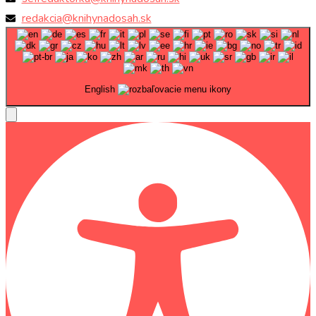
redakcia@knihynadosah.sk
English