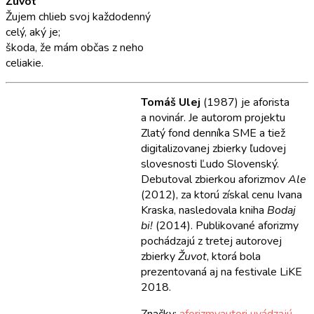
Žuvot
Žujem chlieb svoj každodenný
celý, aký je;
škoda, že mám občas z neho
celiakie.
Tomáš Ulej
(1987) je aforista
a novinár. Je autorom projektu
Zlatý fond denníka SME a tiež
digitalizovanej zbierky ľudovej
slovesnosti Ľudo Slovenský.
Debutoval zbierkou aforizmov
Ale
(2012), za ktorú získal cenu Ivana
Kraska, nasledovala kniha
Bodaj
bi!
(2014). Publikované aforizmy
pochádzajú z tretej autorovej
zbierky
Žuvot
, ktorá bola
prezentovaná aj na festivale LiKE
2018.
Značky:
aforizmy
autori uvádzajú