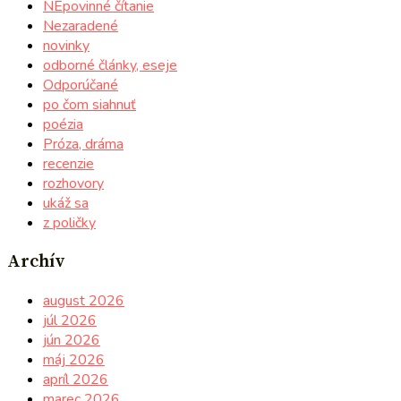
NEpovinné čítanie
Nezaradené
novinky
odborné články, eseje
Odporúčané
po čom siahnuť
poézia
Próza, dráma
recenzie
rozhovory
ukáž sa
z poličky
Archív
august 2026
júl 2026
jún 2026
máj 2026
apríl 2026
marec 2026