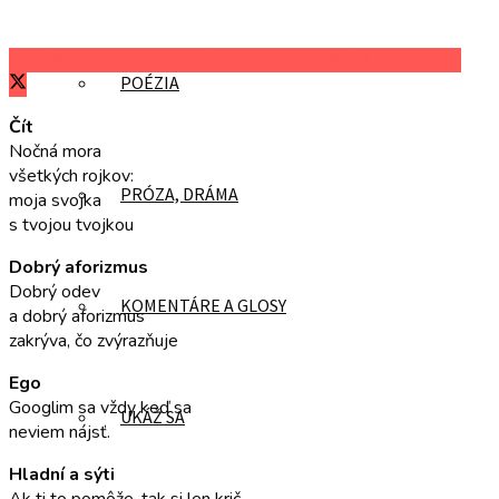
Zdieľať na Facebooku
Zdieľať na Twitteri
Zdieľať na LinkedIn
POÉZIA
Čít
Nočná mora
všetkých rojkov:
PRÓZA, DRÁMA
moja svojka
s tvojou tvojkou
Dobrý aforizmus
Dobrý odev
KOMENTÁRE A GLOSY
a dobrý aforizmus
zakrýva, čo zvýrazňuje
Ego
Googlim sa vždy keď sa
UKÁŽ SA
neviem nájsť.
Hladní a sýti
Ak ti to pomôže, tak si len krič,