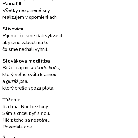
Pamäť III.
Všetky nesplnené sny
realizujem v spomienkach.
Slivovica
Pijeme, čo sme dali vykvasiť,
aby sme zabudli na to,
čo sme nechali vyhniť.
Slovákova modlitba
Bože, daj mi
slobodu koňa
,
ktorý voľne cvála krajinou
a
guráž psa
,
ktorý breše spoza plota.
Túženie
Iba tma. Noc bez luny.
Sám a chcel byť s ňou.
Nič z toho sa ne
spln
í…
Povedala
nov
.