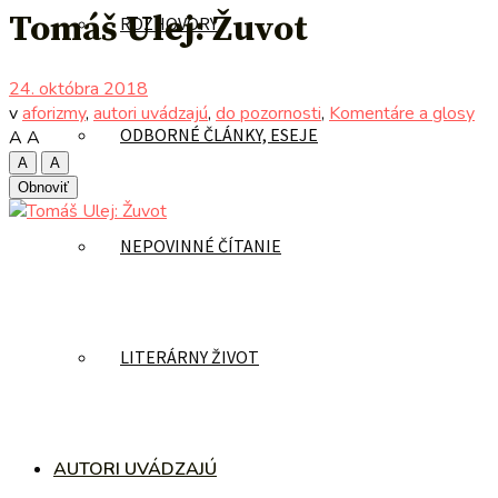
Tomáš Ulej: Žuvot
ROZHOVORY
24. októbra 2018
v
aforizmy
,
autori uvádzajú
,
do pozornosti
,
Komentáre a glosy
ODBORNÉ ČLÁNKY, ESEJE
A
A
A
A
Obnoviť
NEPOVINNÉ ČÍTANIE
LITERÁRNY ŽIVOT
AUTORI UVÁDZAJÚ