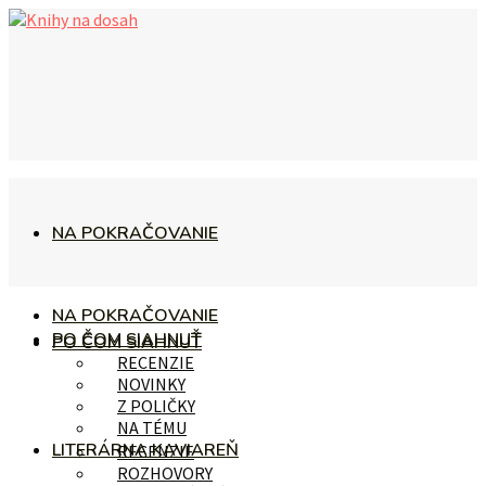
NA POKRAČOVANIE
NA POKRAČOVANIE
PO ČOM SIAHNUŤ
PO ČOM SIAHNUŤ
RECENZIE
NOVINKY
Z POLIČKY
NA TÉMU
LITERÁRNA KAVIAREŇ
RECENZIE
ROZHOVORY