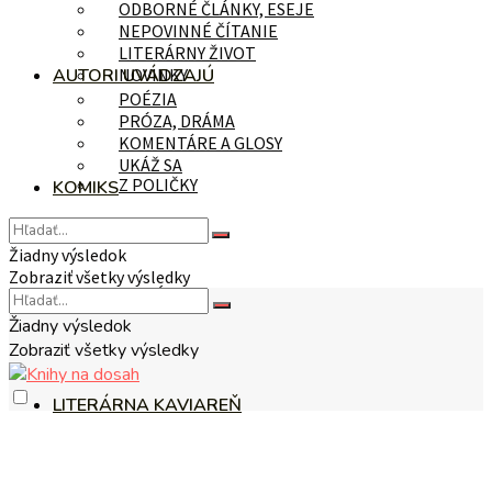
ODBORNÉ ČLÁNKY, ESEJE
NEPOVINNÉ ČÍTANIE
LITERÁRNY ŽIVOT
AUTORI UVÁDZAJÚ
NOVINKY
POÉZIA
PRÓZA, DRÁMA
KOMENTÁRE A GLOSY
UKÁŽ SA
Z POLIČKY
KOMIKS
Žiadny výsledok
Zobraziť všetky výsledky
NA TÉMU
Žiadny výsledok
Zobraziť všetky výsledky
LITERÁRNA KAVIAREŇ