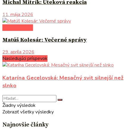
Michal Mitrík: Úteková reakcia
11. mája 2026
autori uvádzajú
Matúš Kolesár: Večerné správy
29. apríla 2026
Nasledujúci príspevok
Katarína Gecelovská: Mesačný svit silnejší než
slnko
Žiadny výsledok
Zobraziť všetky výsledky
Najnovšie články