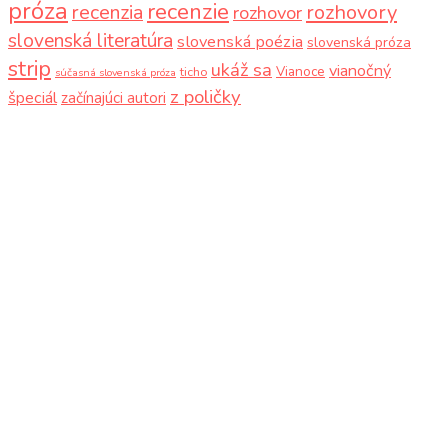
próza
recenzie
recenzia
rozhovory
rozhovor
slovenská literatúra
slovenská poézia
slovenská próza
strip
ukáž sa
vianočný
Vianoce
ticho
súčasná slovenská próza
z poličky
špeciál
začínajúci autori