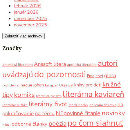
február 2026
január 2026
december 2025
november 2025
Zobraziť viac archívov
Značky
autori
Anasoft litera
americká literatúra
anglická literatúra
do pozornosti
uvádzajú
glosa
Ema
esej
knižné
knihy pre deti
johan
Inaque
kampaň Ukáž sa!
hodnotenia
literárna kaviareň
komiks
tipy
literatúra pre deti
literárny život
na
literárne súťaže
Medziriadky
najlepšia desiatka
novinky
NEpovinné čítanie
pokračovanie
na tému
po čom siahnuť
poézia
odborné články
nádej