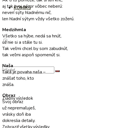
aj tak tvoj názor vôbec neberú:
KOMIKS
neverí sýty hladnému nič,
len hladní sýtym vždy všetko zožerú.
Medzihmla
Všetko sa hýbe, nedá sa hnúť,
už nie si a stále tu si.
Tak veľmi chcel by som zabudnúť,
tak veľmi aspoň spomenúť si.
Naša
Taká je povaha naša –
znášať toho, kto
znáša.
Obraz
Žiadny výsledok
Svoj obraz
už nepremaľuješ,
vrásky doň iba
dokreslia detaily.
Zobraziť všetky výsledky