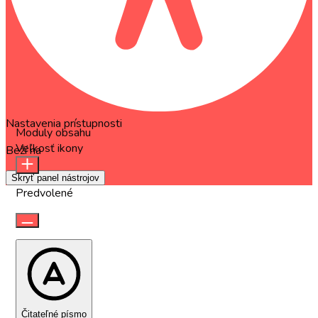
Nastavenia prístupnosti
Moduly obsahu
Veľkosť ikony
Beží na
OneTap
Skryť panel nástrojov
Predvolené
Čitateľné písmo