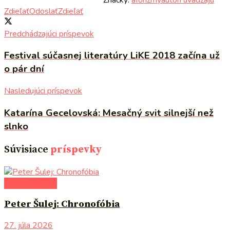
Zdieľať
Odoslať
Zdieľať
Predchádzajúci príspevok
Festival súčasnej literatúry LiKE 2018 začína už
o pár dní
Nasledujúci príspevok
Katarína Gecelovská: Mesačný svit silnejší než
slnko
Súvisiace
príspevky
autori uvádzajú
Peter Šulej: Chronofóbia
27. júla 2026