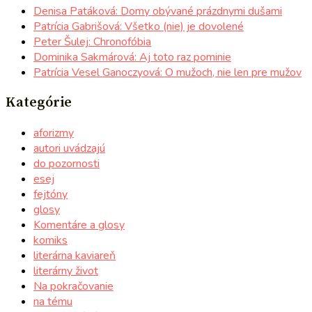
Denisa Patáková: Domy obývané prázdnymi dušami
Patrícia Gabrišová: Všetko (nie) je dovolené
Peter Šulej: Chronofóbia
Dominika Sakmárová: Aj toto raz pominie
Patrícia Vesel Ganoczyová: O mužoch, nie len pre mužov
Kategórie
aforizmy
autori uvádzajú
do pozornosti
esej
fejtóny
glosy
Komentáre a glosy
komiks
literárna kaviareň
literárny život
Na pokračovanie
na tému