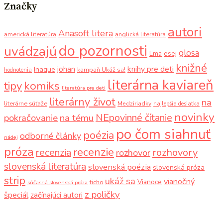
Značky
autori
Anasoft litera
americká literatúra
anglická literatúra
do pozornosti
uvádzajú
glosa
Ema
esej
knižné
knihy pre deti
johan
Inaque
kampaň Ukáž sa!
hodnotenia
literárna kaviareň
komiks
tipy
literatúra pre deti
literárny život
na
literárne súťaže
Medziriadky
najlepšia desiatka
novinky
NEpovinné čítanie
pokračovanie
na tému
po čom siahnuť
poézia
odborné články
nádej
próza
recenzie
recenzia
rozhovory
rozhovor
slovenská literatúra
slovenská poézia
slovenská próza
strip
ukáž sa
vianočný
Vianoce
ticho
súčasná slovenská próza
z poličky
špeciál
začínajúci autori