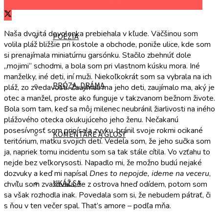
Zdieľať na Facebooku
Zdieľať na Twitteri
Zdieľať na LinkedIn
Naša dvojitá dovolenka prebiehala v kľude. Väčšinou som
POÉZIA
volila pláž bližšie pri kostole a obchode, poniže ulice, kde som
si prenajímala miniatúrnu garsónku. Stačilo zbehnúť dole
„mojimi“ schodmi, a bola som pri vlastnom kúsku mora. Iné
manželky, iné deti, iní muži. Niekoľkokrát som sa vybrala na ich
PRÓZA, DRÁMA
pláž, zo zvedavosti. Zaujímali ma jeho deti, zaujímalo ma, aký je
otec a manžel, proste ako funguje v takzvanom bežnom živote.
Bola som tam, keď sa môj milenec neubránil žiarlivosti na iného
plážového otecka okukujúceho jeho ženu. Nečakanú
posesívnosť som pripísala zvyku, bránil svoje rokmi ocikané
KOMENTÁRE A GLOSY
teritórium, matku svojich detí. Vedela som, že jeho sučka som
ja, napriek tomu incidentu som sa tak stále cítila. Vo vzťahu to
nejde bez veľkorysosti. Napadlo mi, že možno budú nejaké
dozvuky a keď mi napísal
Dnes to nepojde, ideme na veceru
,
UKÁŽ SA
chvíľu som zvažovala, že z ostrova hneď odídem, potom som
sa však rozhodla inak. Povedala som si, že nebudem pátrať, či
s ňou v ten večer spal. That’s amore – podľa mňa.