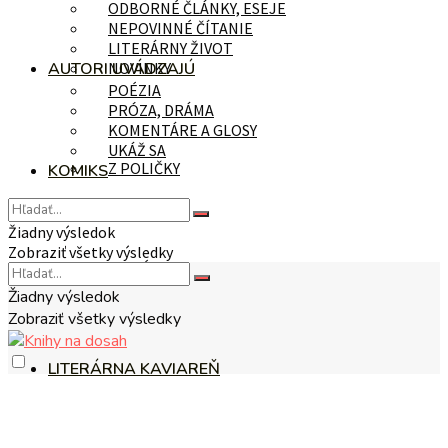
ODBORNÉ ČLÁNKY, ESEJE
NEPOVINNÉ ČÍTANIE
LITERÁRNY ŽIVOT
AUTORI UVÁDZAJÚ
NOVINKY
POÉZIA
PRÓZA, DRÁMA
KOMENTÁRE A GLOSY
UKÁŽ SA
Z POLIČKY
KOMIKS
Žiadny výsledok
Zobraziť všetky výsledky
NA TÉMU
Žiadny výsledok
Zobraziť všetky výsledky
LITERÁRNA KAVIAREŇ