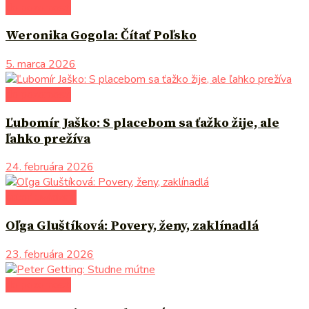
do pozornosti
Weronika Gogola: Čítať Poľsko
5. marca 2026
do pozornosti
Ľubomír Jaško: S placebom sa ťažko žije, ale
ľahko prežíva
24. februára 2026
autori uvádzajú
Oľga Gluštíková: Povery, ženy, zaklínadlá
23. februára 2026
do pozornosti