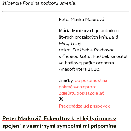
štipendia Fond na podporu umenia.
Foto: Marika Majorová
Mária Modrovich
je autorkou
štyroch prozaických kníh,
Lu &
Mira
,
Tichý
režim
,
Flešbek
a
Rozhovor
s členkou kultu.
Flešbek sa ocitol
vo finálovej päťke ocenenia
Anasoft litera 2018.
Značky:
do pozornosti
na
pokračovanie
próza
Zdieľať
Odoslať
Zdieľať
Predchádzajúci príspevok
Peter Markovič: Eckerdtov krehký lyrizmus v
spojení s vesmírnymi symbolmi mi pripomína