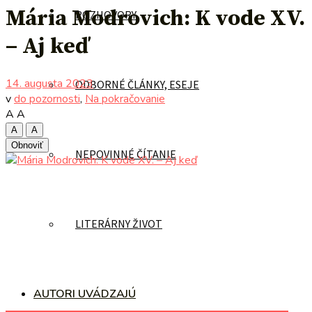
Mária Modrovich: K vode XV.
ROZHOVORY
– Aj keď
14. augusta 2023
ODBORNÉ ČLÁNKY, ESEJE
v
do pozornosti
,
Na pokračovanie
A
A
A
A
Obnoviť
NEPOVINNÉ ČÍTANIE
LITERÁRNY ŽIVOT
AUTORI UVÁDZAJÚ