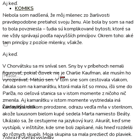
Aj keď.
KOMIKS
Nebola som nadšená, že môj milenec zo žiarlivosti
pravdepodobne pretiahol svoju ženu. Ale bola by som sa nad
to bola povzniesla – ľudia sú komplikované bytosti, ktoré sa
nie vždy správajú podľa najvyšších princípov. Okrem toho: aké
tam princípy z pozície milenky, všakže.
Aj keď.
V Chorvátsku sa mi sníval sen. Sny by v príbehoch nemali
figurovať, pokiaľ človek nie je Charlie Kaufman, ale musím ho
vyrozprávať. Mätúci sen. V tom sne som cestovala vlakom,
čakala som na kamarátku, ktorá mala ísť so mnou, išli sme do
Paríža, no cieľová stanica sa v istom momente z ničoho nič
zmenila. Aj kamarátku v istom momente vystriedala iná
Žiadny výsledok
kamarátka, celkom prirodzene, odrazu vedľa mňa v sterilnom,
akože luxusnom bielom kupé sedela Marta namiesto Beáty.
Ukázalo sa, že cestujeme na jazykový kurz. Akurát, keď sme
vystúpili, v inštitúte, kde sme boli zapísané, nás hneď rozdelili
do rôznych skupín. Moja skupina sa mala prezliecť do plaviek.
Zobraziť všetky výsledky