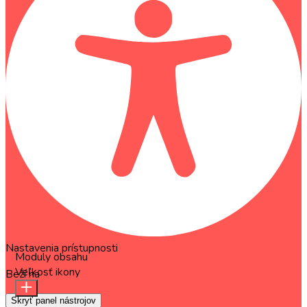
Nastavenia prístupnosti
Moduly obsahu
Veľkosť ikony
Beží na
OneTap
Skryť panel nástrojov