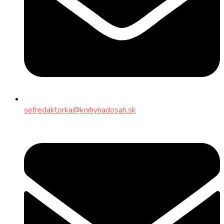
sefredaktorka@knihynadosah.sk