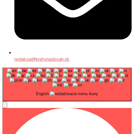
redakcia@knihynadosah.sk
English