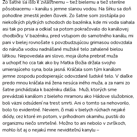
Zo šatne sa išlo k zvláštnemu – tiež bielemu a tiež sterilne
pôsobiacemu – kanálu s jemne slanou vodou. Na šírku sa doň
pohodlne zmestil jeden človek. Zo šatne som zostúpila po
niekoľkých plytkých schodoch do bazénika, kde mi voda siahala
asi tak po prsia a odkiaľ sa potom pokračovalo do kanálovej
chodbičky. V bazéniku, pred vstupom do samotného kanálu, mi
pani v bielej rovnošate s povzbudzujúcou grimasou odovzdala
do náručia vodou nadnášané mužské telo zahalené bielou
látkou. Nepovedala ani slovo, moja úloha prebrať muža
a uchopiť ho cca tak ako by Matka Božia držala svojho
umierajúceho syna, bola jasná. Kráčala som tým kanálom
jemne zospodu podopierajúc odovzdané ľudské telo. V diaľke
predo mnou kráčala iná žena nesúca iného muža, a za nami zo
šatne prichádzala k bazéniku ďalšia. Muži, ktorých sme
prevádzali kanálom z bieleho mramoru ako Hádove služobnice,
boli väzni odsúdení na trest smrti. Ani o tomto sa nehovorilo,
bolo to evidentné. Neviem, či mali v bielych rúchach nejaké
diódy, cez ktoré im potom, v príhodnom okamihu, pustili do
organizmu niečo smrteľné. Možno to ani nebolo v zvrškoch,
mohlo ísť aj o nejakú mne neviditeľnú kanylu –