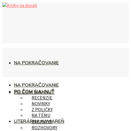
NA POKRAČOVANIE
NA POKRAČOVANIE
PO ČOM SIAHNUŤ
PO ČOM SIAHNUŤ
RECENZIE
NOVINKY
Z POLIČKY
NA TÉMU
LITERÁRNA KAVIAREŇ
RECENZIE
ROZHOVORY