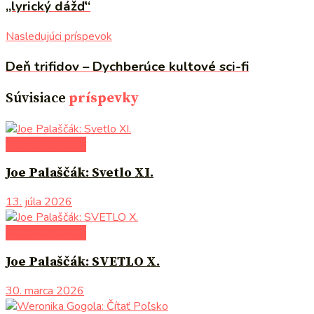
„lyrický dážď“
Nasledujúci príspevok
Deň trifidov – Dychberúce kultové sci-fi
Súvisiace
príspevky
Na pokračovanie
Joe Palaščák: Svetlo XI.
13. júla 2026
Na pokračovanie
Joe Palaščák: SVETLO X.
30. marca 2026