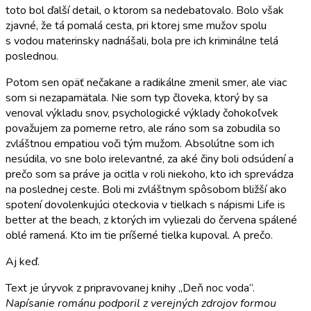
toto bol ďalší detail, o ktorom sa nedebatovalo. Bolo však
zjavné, že tá pomalá cesta, pri ktorej sme mužov spolu
s vodou materinsky nadnášali, bola pre ich kriminálne telá
poslednou.
Potom sen opäť nečakane a radikálne zmenil smer, ale viac
som si nezapamätala. Nie som typ človeka, ktorý by sa
venoval výkladu snov, psychologické výklady čohokoľvek
považujem za pomerne retro, ale ráno som sa zobudila so
zvláštnou empatiou voči tým mužom. Absolútne som ich
nesúdila, vo sne bolo irelevantné, za aké činy boli odsúdení a
prečo som sa práve ja ocitla v roli niekoho, kto ich sprevádza
na poslednej ceste. Boli mi zvláštnym spôsobom bližší ako
spotení dovolenkujúci oteckovia v tielkach s nápismi Life is
better at the beach, z ktorých im vyliezali do červena spálené
oblé ramená. Kto im tie príšerné tielka kupoval. A prečo.
Aj keď.
Text je úryvok z pripravovanej knihy „Deň noc voda“.
Napísanie románu podporil z verejných zdrojov formou