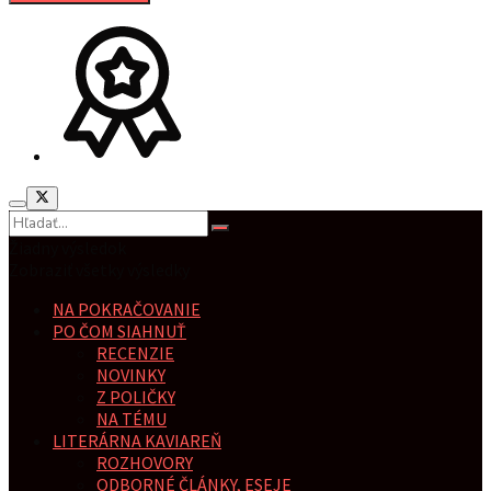
Žiadny výsledok
Zobraziť všetky výsledky
NA POKRAČOVANIE
PO ČOM SIAHNUŤ
RECENZIE
NOVINKY
Z POLIČKY
NA TÉMU
LITERÁRNA KAVIAREŇ
ROZHOVORY
ODBORNÉ ČLÁNKY, ESEJE