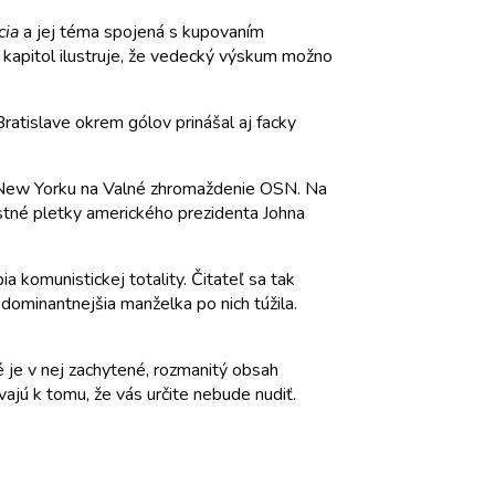
cia
a jej téma spojená s kupovaním
 z kapitol ilustruje, že vedecký výskum možno
ratislave okrem gólov prinášal aj facky
do New Yorku na Valné zhromaždenie OSN. Na
lostné pletky amerického prezidenta Johna
 komunistickej totality. Čitateľ sa tak
dominantnejšia manželka po nich túžila.
 je v nej zachytené, rozmanitý obsah
vajú k tomu, že vás určite nebude nudiť.