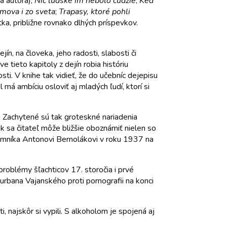
a autora);
Nič ľudské im nebolo cudzie
;
Keď
mova i zo sveta
;
Trapasy, ktoré pohli
ka, približne rovnako dlhých príspevkov.
ín, na človeka, jeho radosti, slabosti či
tieto kapitoly z dejín robia históriu
sti. V knihe tak vidieť, že do učebníc dejepisu
má ambíciu osloviť aj mladých ľudí, ktorí si
ť. Zachytené sú tak groteskné nariadenia
ak sa čitateľ môže bližšie oboznámiť nielen so
 pomníka Antonovi Bernolákovi v roku 1937 na
problémy šľachticov 17. storočia i prvé
urbana Vajanského proti pornografii na konci
, najskôr si vypili. S alkoholom je spojená aj