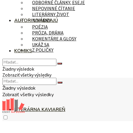
ODBORNÉ ČLÁNKY, ESEJE
NEPOVINNÉ ČÍTANIE
LITERÁRNY ŽIVOT
AUTORI UVÁDZAJÚ
NOVINKY
POÉZIA
PRÓZA, DRÁMA
KOMENTÁRE A GLOSY
UKÁŽ SA
Z POLIČKY
KOMIKS
Žiadny výsledok
Zobraziť všetky výsledky
NA TÉMU
Žiadny výsledok
Zobraziť všetky výsledky
LITERÁRNA KAVIAREŇ