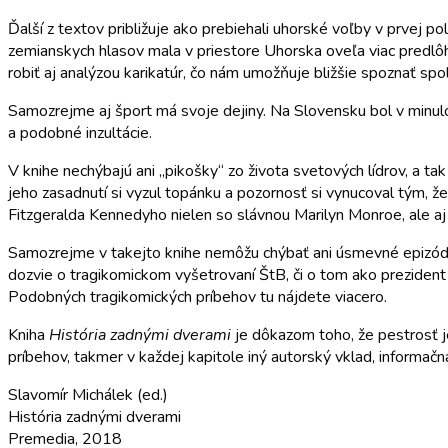
Ďalší z textov približuje ako prebiehali uhorské voľby v prvej pol
zemianskych hlasov mala v priestore Uhorska oveľa viac predlôh. 
robiť aj analýzou karikatúr, čo nám umožňuje bližšie spoznať spo
Samozrejme aj šport má svoje dejiny. Na Slovensku bol v minulos
a podobné inzultácie.
V knihe nechýbajú ani „pikošky“ zo života svetových lídrov, a 
jeho zasadnutí si vyzul topánku a pozornosť si vynucoval tým, ž
Fitzgeralda Kennedyho nielen so slávnou Marilyn Monroe, ale a
Samozrejme v takejto knihe nemôžu chýbať ani úsmevné epizódy –
dozvie o tragikomickom vyšetrovaní ŠtB, či o tom ako prezident
Podobných tragikomických príbehov tu nájdete viacero.
Kniha
História zadnými dverami
je dôkazom toho, že pestrosť je
príbehov, takmer v každej kapitole iný autorský vklad, informačn
Slavomír Michálek (ed.)
História zadnými dverami
Premedia, 2018