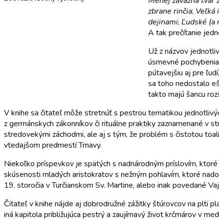
Menej závažná tvár 
zbrane rinčia
;
Veľká i
dejinami
;
Ľudské (a 
A tak prečítanie jedn
Už z názvov jednotlivý
úsmevné pochybenia. M
pútavejšiu aj pre ľud
sa toho nedostalo ešt
takto majú šancu rozš
V knihe sa čitateľ môže stretnúť s pestrou tematikou jednotlivý
z germánskych zákonníkov či rituálne praktiky zaznamenané v stre
stredovekými záchodmi, ale aj s tým, že problém s čistotou toal
vtedajšom predmestí Trnavy.
Niekoľko príspevkov je spätých s nadnárodným príslovím, ktoré ho
skúsenosti mladých aristokratov s nežným pohlavím, ktoré nadobu
19. storočia v Turčianskom Sv. Martine, alebo inak povedané Vaj
Čitateľ v knihe nájde aj dobrodružné zážitky štúrovcov na plti pla
iná kapitola približujúca pestrý a zaujímavý život krčmárov v m