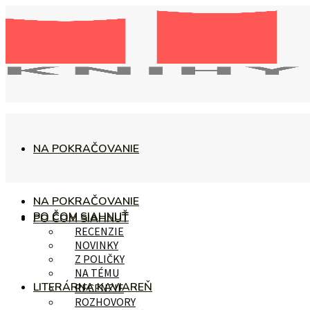
NA POKRAČOVANIE
NA POKRAČOVANIE
PO ČOM SIAHNUŤ
PO ČOM SIAHNUŤ
RECENZIE
NOVINKY
Z POLIČKY
NA TÉMU
LITERÁRNA KAVIAREŇ
RECENZIE
ROZHOVORY