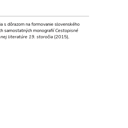
čia s dôrazom na formovanie slovenského
voch samostatných monografií
Cestopisné
ej literatúre 19. storočia
(2015),