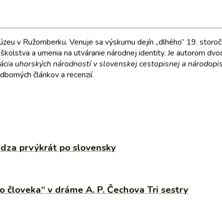
úzeu v Ružomberku. Venuje sa výskumu dejín „dlhého” 19. storo
 školstva a umenia na utváranie národnej identity. Je autorom d
ácia uhorských národností v slovenskej cestopisnej a národopisn
dborných článkov a recenzií.
ádza prvýkrát po slovensky
človeka“ v dráme A. P. Čechova Tri sestry