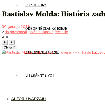
ROZHOVORY
Rastislav Molda: História za
30. januára 2019
ODBORNÉ ČLÁNKY, ESEJE
v
do pozornosti
,
po čom siahnuť
,
recenzie
A
A
A
A
Obnoviť
NEPOVINNÉ ČÍTANIE
LITERÁRNY ŽIVOT
AUTORI UVÁDZAJÚ