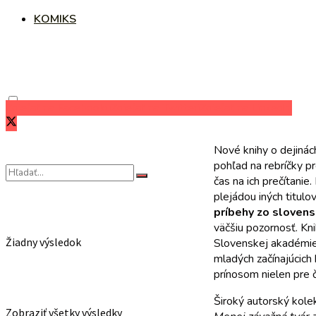
KOMIKS
Zdieľať na Facebooku
Zdieľať na Twitteri
Zdieľať na LinkedIn
Nové knihy o dejinách
pohľad na rebríčky pr
čas na ich prečítani
plejádou iných titulo
príbehy zo slovens
väčšiu pozornosť. Kni
Žiadny výsledok
Slovenskej akadémie v
mladých začínajúcich 
prínosom nielen pre č
Široký autorský kolek
Zobraziť všetky výsledky