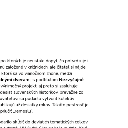
 po ktorých je neustále dopyt, čo potvrdzuje i
ú založené v knižniciach, ale čitateľ si nájde
a ktorá sa vo vianočnom zhone, medzi
adnými dverami
, s podtitulom
Nezvyčajné
výnimočný projekt, aj preto si zasluhuje
ťdesiat slovenských historikov, prevažne zo
vateľovi sa podarilo vytvoriť kolektív
publikujú už desiatky rokov. Takáto pestrosť je
priučiť „remeslu“.
odarilo skĺbiť do deviatich tematických celkov: