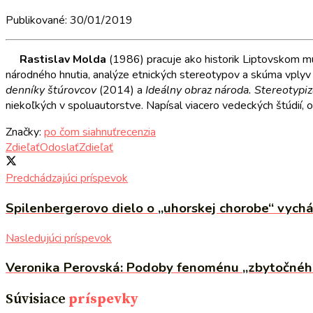
Publikované: 30/01/2019
Rastislav Molda
(1986) pracuje ako historik Liptovskom m
národného hnutia, analýze etnických stereotypov a skúma vplyv
denníky štúrovcov
(2014) a
Ideálny obraz národa. Stereotypiz
niekoľkých v spoluautorstve. Napísal viacero vedeckých štúdií, o
Značky:
po čom siahnuť
recenzia
Zdieľať
Odoslať
Zdieľať
Predchádzajúci príspevok
Spilenbergerovo dielo o „uhorskej chorobe“ vych
Nasledujúci príspevok
Veronika Perovská: Podoby fenoménu „zbytočného 
Súvisiace
príspevky