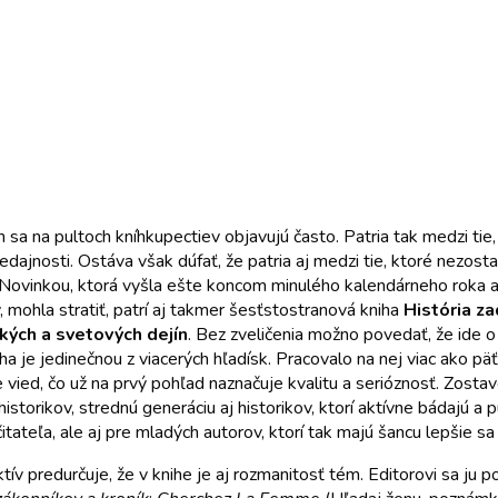
 sa na pultoch kníhkupectiev objavujú často. Patria tak medzi tie,
edajnosti. Ostáva však dúfať, že patria aj medzi tie, ktoré nezostan
e. Novinkou, ktorá vyšla ešte koncom minulého kalendárneho roka 
v, mohla stratiť, patrí aj takmer šesťstostranová kniha
História z
kých a svetových dejín
. Bez zveličenia možno povedať, že ide o 
ha je jedinečnou z viacerých hľadísk. Pracovalo na nej viac ako pä
ied, čo už na prvý pohľad naznačuje kvalitu a serióznosť. Zostavo
historikov, strednú generáciu aj historikov, ktorí aktívne bádajú a 
itateľa, ale aj pre mladých autorov, ktorí tak majú šancu lepšie sa 
tív predurčuje, že v knihe je aj rozmanitosť tém. Editorovi sa ju p