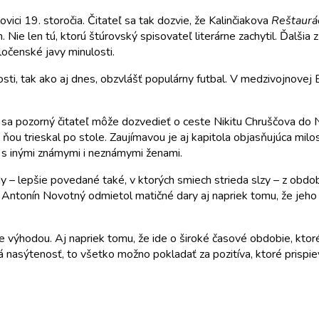
ovici 19. storočia. Čitateľ sa tak dozvie, že Kalinčiakova
Reštaurá
Nie len tú, ktorú štúrovský spisovateľ literárne zachytil. Ďalšia
ločenské javy minulosti.
ti, tak ako aj dnes, obzvlášť populárny futbal. V medzivojnovej B
tak sa pozorný čitateľ môže dozvedieť o ceste Nikitu Chruščova 
e ňou trieskal po stole. Zaujímavou je aj kapitola objasňujúca mi
j s inými známymi i neznámymi ženami.
 lepšie povedané také, v ktorých smiech strieda slzy – z obdobia
 Antonín Novotný odmietol matičné dary aj napriek tomu, že jeho 
 výhodou. Aj napriek tomu, že ide o široké časové obdobie, ktoré
á nasýtenosť, to všetko možno pokladať za pozitíva, ktoré prispie