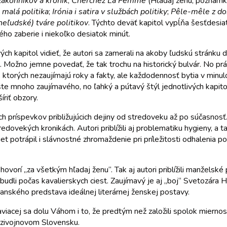
zákonníkov a kroník
;
Cherchez La Femme
(Hľadaj ženu, poznámk
 malá politika
;
Irónia i satira v službách politiky
;
Pêle-mêle z do
neľudské) tváre politikov
. Týchto deväť kapitol vypĺňa šesťdesiat
ého zaberie i niekoľko desiatok minút.
ch kapitol vidieť, že autori sa zamerali na akoby ľudskú stránku dej
ožno jemne povedať, že tak trochu na historický bulvár. No práve 
í, ktorých nezaujímajú roky a fakty, ale každodennosť bytia v minulo
e mnoho zaujímavého, no ľahký a pútavý štýl jednotlivých kapitol 
íriť obzory.
ch príspevkov približujúcich dejiny od stredoveku až po súčasnos
dovekých kronikách. Autori priblížili aj problematiku hygieny, a t
iet potrápil i slávnostné zhromaždenie pri príležitosti odhalenia
vorí „za všetkým hľadaj ženu“. Tak aj autori priblížili manželské 
dli počas kavalierskych ciest. Zaujímavý je aj „boj“ Svetozára H
anského predstava ideálnej literárnej ženskej postavy.
viacej sa dolu Váhom i to, že predtým než založili spolok miernosti
edzivojnovom Slovensku.