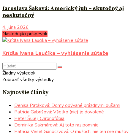
Jaroslava Šaková: Americký juh – skutočný aj
neskutočný
4. júna 2026
Nasledujúci príspevok
Krídla Ivana Laučíka – vyhlásenie súťaže
Žiadny výsledok
Zobraziť všetky výsledky
Najnovšie články
Denisa Patáková: Domy obývané prázdnymi dušami
Patrícia Gabrišová: Všetko (nie) je dovolené
Peter Šulej: Chronofóbia
Dominika Sakmárová: Aj toto raz pominie
Patrícia Vesel Ganoczyová: O mužoch, nie len pre mužov