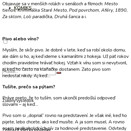
Objavuje sa v menších rolách v seriáloch a filmoch:
Mesto
KOMIKS
tieňov, Kriminálka Staré Mesto
,
Pod povrchom
,
Aféry
,
1890
,
Za sklom
,
Loli paradička, Druhá šanca
a i.
Pivo alebo víno?
Myslím, že skôr pivo. Je dobré v lete, keď sa robí okolo domu,
ale dám si ho, aj keď ideme s kamarátmi z hokeja. Už päť rokov
chodím pravidelne hrávať hokej. Vzťah k vínu som si nevytvoril,
aj keď ho často na klaňačke dostanem. Zato pivo som
nedostal nikdy. Aj keď…
Tušíte, prečo sa pýtam?
Práve preto, že to tuším, som ukončil predošlú odpoveď
Žiadny výsledok
slovami – aj keď…
Pivo som si „doprial“ rovno na predstavení. Je však iné, keď ho
pijete, lebo chcete, ako keď musíte. A ja som musel. A rovno
osem nealkoholických pív za hodinové predstavenie. Odvtedy
Zobraziť všetky výsledky