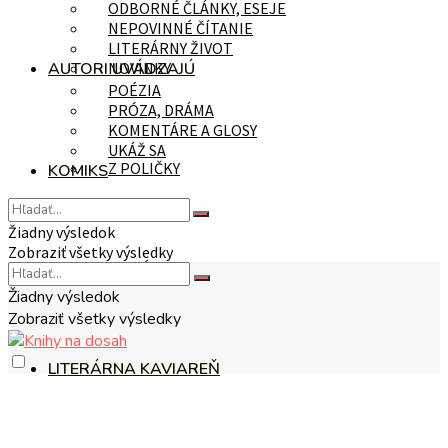
ODBORNÉ ČLÁNKY, ESEJE
NEPOVINNÉ ČÍTANIE
LITERÁRNY ŽIVOT
AUTORI UVÁDZAJÚ
NOVINKY
POÉZIA
PRÓZA, DRÁMA
KOMENTÁRE A GLOSY
UKÁŽ SA
Z POLIČKY
KOMIKS
Žiadny výsledok
Zobraziť všetky výsledky
NA TÉMU
Žiadny výsledok
Zobraziť všetky výsledky
LITERÁRNA KAVIAREŇ