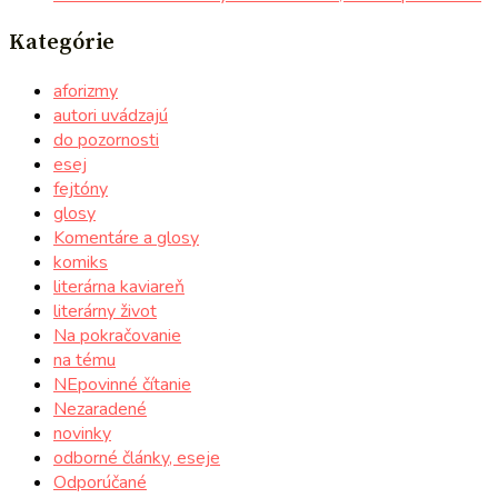
Kategórie
aforizmy
autori uvádzajú
do pozornosti
esej
fejtóny
glosy
Komentáre a glosy
komiks
literárna kaviareň
literárny život
Na pokračovanie
na tému
NEpovinné čítanie
Nezaradené
novinky
odborné články, eseje
Odporúčané