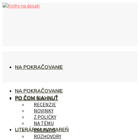
NA POKRAČOVANIE
NA POKRAČOVANIE
PO ČOM SIAHNUŤ
PO ČOM SIAHNUŤ
RECENZIE
NOVINKY
Z POLIČKY
NA TÉMU
LITERÁRNA KAVIAREŇ
RECENZIE
ROZHOVORY