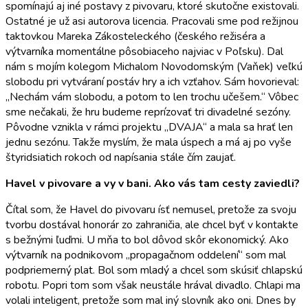
spomínajú aj iné postavy z pivovaru, ktoré skutočne existovali.
Ostatné je už asi autorova licencia. Pracovali sme pod režijnou
taktovkou Mareka Zákosteleckého (českého režiséra a
výtvarníka momentálne pôsobiaceho najviac v Poľsku). Dal
nám s mojím kolegom Michalom Novodomským (Vaňek) veľkú
slobodu pri vytváraní postáv hry a ich vzťahov. Sám hovorieval:
„Nechám vám slobodu, a potom to len trochu učešem.“ Vôbec
sme nečakali, že hru budeme reprízovať tri divadelné sezóny.
Pôvodne vznikla v rámci projektu „DVAJA“ a mala sa hrať len
jednu sezónu. Takže myslím, že mala úspech a má aj po vyše
štyridsiatich rokoch od napísania stále čím zaujať.
Havel v pivovare a vy v bani. Ako vás tam cesty zaviedli?
Čítal som, že Havel do pivovaru ísť nemusel, pretože za svoju
tvorbu dostával honorár zo zahraničia, ale chcel byť v kontakte
s bežnými ľuďmi. U mňa to bol dôvod skôr ekonomický. Ako
výtvarník na podnikovom „propagačnom oddelení“ som mal
podpriemerný plat. Bol som mladý a chcel som skúsiť chlapskú
robotu. Popri tom som však neustále hrával divadlo. Chlapi ma
volali inteligent, pretože som mal iný slovník ako oni. Dnes by