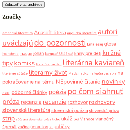
Zobraziť viac archívov
Značky
autori
Anasoft litera
americká literatúra
anglická literatúra
do pozornosti
uvádzajú
glosa
Ema
esej
knižné
knihy pre deti
johan
Inaque
kampaň Ukáž sa!
hodnotenia
literárna kaviareň
komiks
tipy
literatúra pre deti
literárny život
na
literárne súťaže
Medziriadky
najlepšia desiatka
novinky
NEpovinné čítanie
pokračovanie
na tému
po čom siahnuť
poézia
odborné články
nádej
próza
recenzie
recenzia
rozhovory
rozhovor
slovenská literatúra
slovenská poézia
slovenská próza
strip
ukáž sa
vianočný
Vianoce
ticho
súčasná slovenská próza
z poličky
špeciál
začínajúci autori