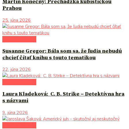
Martin Konečný: Prechádzka kubistickou
Prahou
25. júna 2026
literárna kaviareň
Susanne Gregor: Bála som sa, že ľudia nebudú
chcieť čítať knihu s touto tematikou
22. júna 2026
literárna kaviareň
Laura Kladeková: C. B. Strike – Detektívna hra
s názvami
9. júna 2026
literárna kaviareň