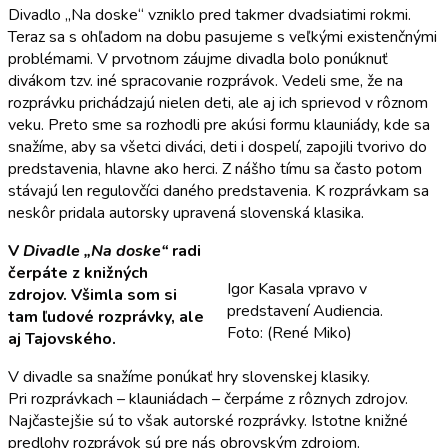
Divadlo „Na doske“ vzniklo pred takmer dvadsiatimi rokmi.
Teraz sa s ohľadom na dobu pasujeme s veľkými existenčnými
problémami. V prvotnom záujme divadla bolo ponúknuť
divákom tzv. iné spracovanie rozprávok. Vedeli sme, že na
rozprávku prichádzajú nielen deti, ale aj ich sprievod v rôznom
veku. Preto sme sa rozhodli pre akúsi formu klauniády, kde sa
snažíme, aby sa všetci diváci, deti i dospelí, zapojili tvorivo do
predstavenia, hlavne ako herci. Z nášho tímu sa často potom
stávajú len regulovčíci daného predstavenia. K rozprávkam sa
neskôr pridala autorsky upravená slovenská klasika.
V
Divadle „Na doske“
radi
čerpáte z knižných
Igor Kasala vpravo v
zdrojov. Všimla som si
predstavení Audiencia.
tam ľudové rozprávky, ale
Foto: (René Miko)
aj Tajovského.
V divadle sa snažíme ponúkať hry slovenskej klasiky.
Pri rozprávkach – klauniádach – čerpáme z rôznych zdrojov.
Najčastejšie sú to však autorské rozprávky. Istotne knižné
predlohy rozprávok sú pre nás obrovským zdrojom.