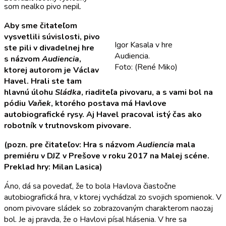
som nealko pivo nepil.
Aby sme čitateľom
vysvetlili súvislosti, pivo
Igor Kasala v hre
ste pili v divadelnej hre
Audiencia.
s názvom
Audiencia
,
Foto: (René Miko)
ktorej autorom je Václav
Havel. Hrali ste tam
hlavnú úlohu
Sládka
, riaditeľa pivovaru, a s vami bol na
pódiu
Vaňek
, ktorého postava má Havlove
autobiografické rysy. Aj Havel pracoval istý čas ako
robotník v trutnovskom pivovare.
(pozn. pre čitateľov: Hra s názvom
Audiencia
mala
premiéru v DJZ v Prešove v roku 2017 na Malej scéne.
Preklad hry: Milan Lasica)
Áno, dá sa povedať, že to bola Havlova čiastočne
autobiografická hra, v ktorej vychádzal zo svojich spomienok. V
onom pivovare sládek so zobrazovaným charakterom naozaj
bol. Je aj pravda, že o Havlovi písal hlásenia. V hre sa