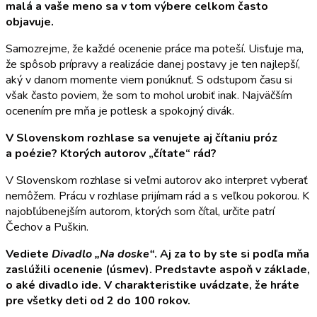
malá a vaše meno sa v tom výbere celkom často
objavuje.
Samozrejme, že každé ocenenie práce ma poteší. Uisťuje ma,
že spôsob prípravy a realizácie danej postavy je ten najlepší,
aký v danom momente viem ponúknuť. S odstupom času si
však často poviem, že som to mohol urobiť inak. Najväčším
ocenením pre mňa je potlesk a spokojný divák.
V Slovenskom rozhlase sa venujete aj čítaniu próz
a poézie? Ktorých autorov „čítate“ rád?
V Slovenskom rozhlase si veľmi autorov ako interpret vyberať
nemôžem. Prácu v rozhlase prijímam rád a s veľkou pokorou. K
najobľúbenejším autorom, ktorých som čítal, určite patrí
Čechov a Puškin.
Vediete
Divadlo „Na doske“
. Aj za to by ste si podľa mňa
zaslúžili ocenenie (úsmev). Predstavte aspoň v základe,
o aké divadlo ide. V charakteristike uvádzate, že hráte
pre všetky deti od 2 do 100 rokov.