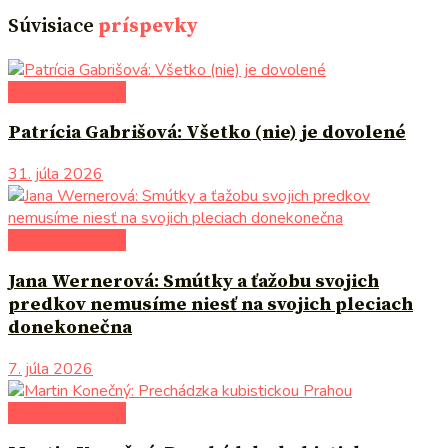
Súvisiace
príspevky
literárna kaviareň
Patrícia Gabrišová: Všetko (nie) je dovolené
31. júla 2026
literárna kaviareň
Jana Wernerová: Smútky a ťažobu svojich
predkov nemusíme niesť na svojich pleciach
donekonečna
7. júla 2026
literárna kaviareň