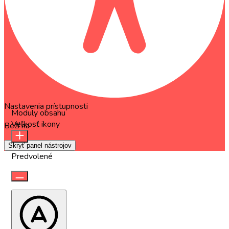
Nastavenia prístupnosti
Moduly obsahu
Veľkosť ikony
Beží na
OneTap
Skryť panel nástrojov
Predvolené