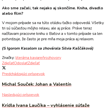
Ako sme začali, tak nejako aj skončíme. Kniha, divadlo
alebo film?
V mojom prípade sa na túto otázku ťažko odpovedá. Všetky
tri sú súčasťou môjho relaxu, ale aj práce. Práve teraz
načítavam pracovne knihu o Baťovi a v tomto prípade sa len
potvrdzuje, že často je pre mňa moja práca aj relaxom.
(S Igorom Kasalom sa zhovárala Silvia Kaščáková)
Značky:
literárna kaviareň
rozhovory
Zdieľať
Odoslať
Zdieľať
Predchádzajúci príspevok
Michal Souček: Johan a Valentín
Nasledujúci príspevok
Krídla Ivana Laučíka – vyhlásenie súťaže