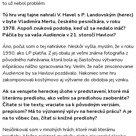
to už nebol problém.
Tú hru vraj tajne nahrali V. Havel s P. Landovským (herec)
v byte Vladimíra Mertu, českého pesničkára, v roku
1978. Aspoň zvuková podoba, keď už sa nedalo ináč?
Páčila by sa vaša
Audiencia
v 21. storočí Havlovi?
Áno, počul som o tej nahrávke. Neskôr vyšla, myslím, že v roku
1990, ako LP platňa. Z jej obalu je veľmi známa fotografia z
pôvodného nahrávania, ktorá bola aj čiastočnou výtvarnou
inšpiráciou nášho spracovania hry. Verím, že naše zinscenovanie
Audiencie
by sa Havlovi pozdávalo. Nakoniec sme hru
zakomponovali kostýmovo aj výtvarne do obdobia jej vzniku.
Ak sa venujete hereckej úlohe v predstavení, ktoré má
literárnu predlohu, ako veľmi sa predlohou zaoberáte?
Čítate si tie texty, vraciate sa k pôvodným verziám,
prepisom? Má to významný vplyv na hereckú prácu? A je
na to vôbec čas, čítať si knižné predlohy?
Neúčinkoval som v mnohých hrách, ktoré mali literárnu