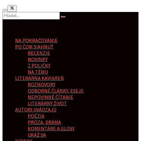
Žiadny výsledok
Zobraziť všetky výsledky
NA POKRAČOVANIE
PO ČOM SIAHNUŤ
RECENZIE
NOVINKY
Z POLIČKY
NA TÉMU
LITERÁRNA KAVIAREŇ
ROZHOVORY
ODBORNÉ ČLÁNKY, ESEJE
NEPOVINNÉ ČÍTANIE
LITERÁRNY ŽIVOT
AUTORI UVÁDZAJÚ
POÉZIA
PRÓZA, DRÁMA
KOMENTÁRE A GLOSY
UKÁŽ SA