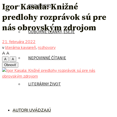
Igor Kasala: Knižné
ROZHOVORY
predlohy rozprávok sú pre
nás obrovským zdrojom
ODBORNÉ ČLÁNKY, ESEJE
21. februára 2022
v
literárna kaviareň
,
rozhovory
A
A
NEPOVINNÉ ČÍTANIE
A
A
Obnoviť
LITERÁRNY ŽIVOT
AUTORI UVÁDZAJÚ