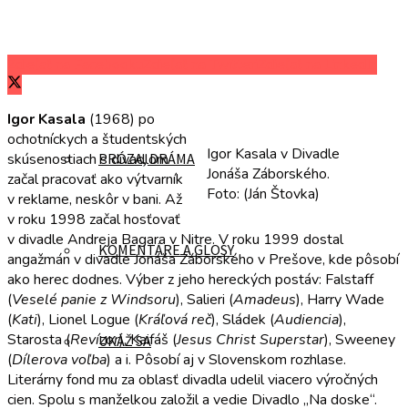
Zdieľať na Facebooku
Zdieľať na Twitteri
Zdieľať na LinkedIn
POÉZIA
Igor Kasala
(1968) po
ochotníckych a študentských
Igor Kasala v Divadle
skúsenostiach s divadlom
PRÓZA, DRÁMA
Jonáša Záborského.
začal pracovať ako výtvarník
Foto: (Ján Štovka)
v reklame, neskôr v bani. Až
v roku 1998 začal hosťovať
v divadle Andreja Bagara v Nitre. V roku 1999 dostal
KOMENTÁRE A GLOSY
angažmán v divadle Jonáša Záborského v Prešove, kde pôsobí
ako herec dodnes. Výber z jeho hereckých postáv: Falstaff
(
Veselé panie z Windsoru
), Salieri (
Amadeus
), Harry Wade
(
Kati
), Lionel Logue (
Kráľová reč
), Sládek (
Audiencia
),
Starosta (
Revízor
), Kaifáš (
Jesus Christ Superstar
), Sweeney
UKÁŽ SA
(
Dílerova voľba
) a i. Pôsobí aj v Slovenskom rozhlase.
Literárny fond mu za oblasť divadla udelil viacero výročných
cien. Spolu s manželkou založil a vedie Divadlo „Na doske“.