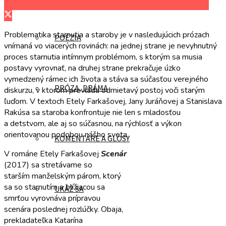
Zdieľať na Facebooku
Zdieľať na Twitteri
Zdieľať na LinkedIn
Problematika starnutia a staroby je v nasledujúcich prózach
POÉZIA
vnímaná vo viacerých rovinách: na jednej strane je nevyhnutný
proces starnutia intímnym problémom, s ktorým sa musia
postavy vyrovnať, na druhej strane prekračuje úzko
vymedzený rámec ich života a stáva sa súčasťou verejného
PRÓZA, DRÁMA
diskurzu, v ktorom prevláda odmietavý postoj voči starým
ľuďom. V textoch Etely Farkašovej, Jany Juráňovej a Stanislava
Rakúsa sa staroba konfrontuje nie len s mladosťou
a detstvom, ale aj so súčasnou, na rýchlosť a výkon
orientovanou podobou nášho sveta.
KOMENTÁRE A GLOSY
V románe Etely Farkašovej
Scenár
(2017) sa stretávame so
starším manželským párom, ktorý
sa so starnutím a blížiacou sa
UKÁŽ SA
smrťou vyrovnáva prípravou
scenára poslednej rozlúčky. Obaja,
prekladateľka Katarína