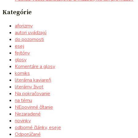
Kategórie
aforizmy
autori uvádzajú
do pozornosti
esej
fejtóny
glosy
Komentáre a glosy
komiks
literárna kaviareň
literárny život
Na pokračovanie
na tému
NEpovinné čítanie
Nezaradené
novinky
odborné články, eseje
Odporúčané