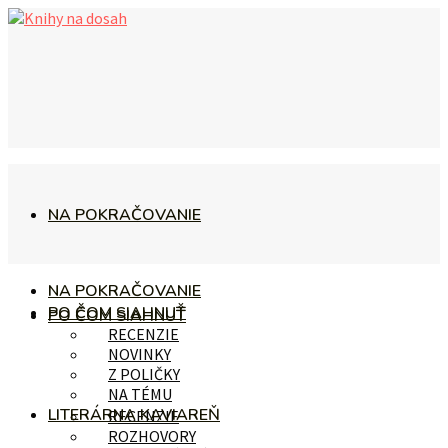
NA POKRAČOVANIE
NA POKRAČOVANIE
PO ČOM SIAHNUŤ
PO ČOM SIAHNUŤ
RECENZIE
NOVINKY
Z POLIČKY
NA TÉMU
LITERÁRNA KAVIAREŇ
RECENZIE
ROZHOVORY