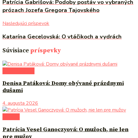
Patrícia Gabrišová: Podoby postáv vo vybraných
prózach Jozefa Gregora Tajovského
Nasledujúci príspevok
Katarína Gecelovská: O vtáčikoch a vydrách
Súvisiace
príspevky
po čom siahnuť
Denisa Patáková: Domy obývané prázdnymi
dušami
4. augusta 2026
na tému
Patrícia Vesel Ganoczyová: O mužoch, nie len
pre mužov