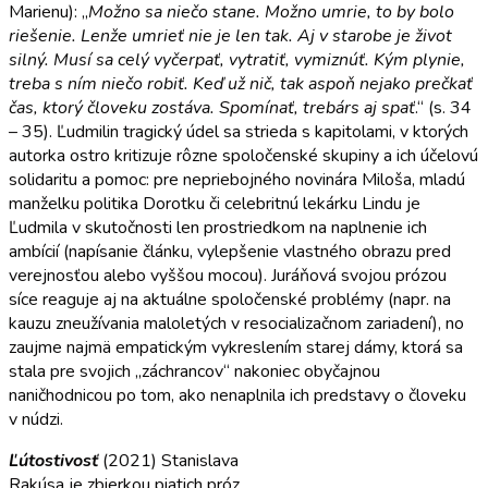
Marienu): „
Možno sa niečo stane. Možno umrie, to by bolo
riešenie. Lenže umrieť nie je len tak. Aj v starobe je život
silný. Musí sa celý vyčerpať, vytratiť, vymiznúť. Kým plynie,
treba s ním niečo robiť. Keď už nič, tak aspoň nejako prečkať
čas, ktorý človeku zostáva. Spomínať, trebárs aj spať
.“ (s. 34
– 35). Ľudmilin tragický údel sa strieda s kapitolami, v ktorých
autorka ostro kritizuje rôzne spoločenské skupiny a ich účelovú
solidaritu a pomoc: pre nepriebojného novinára Miloša, mladú
manželku politika Dorotku či celebritnú lekárku Lindu je
Ľudmila v skutočnosti len prostriedkom na naplnenie ich
ambícií (napísanie článku, vylepšenie vlastného obrazu pred
verejnosťou alebo vyššou mocou). Juráňová svojou prózou
síce reaguje aj na aktuálne spoločenské problémy (napr. na
kauzu zneužívania maloletých v resocializačnom zariadení), no
zaujme najmä empatickým vykreslením starej dámy, ktorá sa
stala pre svojich „záchrancov“ nakoniec obyčajnou
naničhodnicou po tom, ako nenaplnila ich predstavy o človeku
v núdzi.
Ľútostivosť
(2021) Stanislava
Rakúsa je zbierkou piatich próz