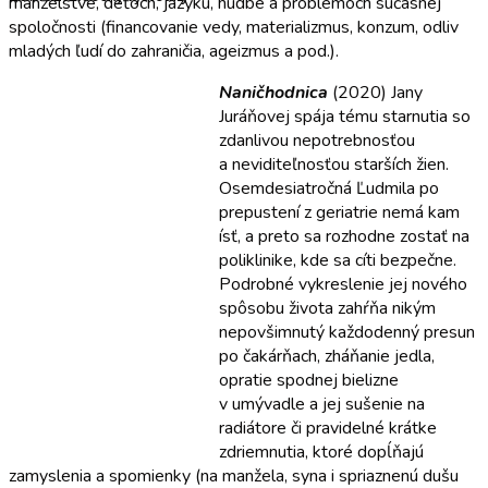
manželstve, deťoch, jazyku, hudbe a problémoch súčasnej
spoločnosti (financovanie vedy, materializmus, konzum, odliv
mladých ľudí do zahraničia, ageizmus a pod.).
Naničhodnica
(2020) Jany
Juráňovej spája tému starnutia so
zdanlivou nepotrebnosťou
a neviditeľnosťou starších žien.
Osemdesiatročná Ľudmila po
prepustení z geriatrie nemá kam
ísť, a preto sa rozhodne zostať na
poliklinike, kde sa cíti bezpečne.
Podrobné vykreslenie jej nového
spôsobu života zahŕňa nikým
nepovšimnutý každodenný presun
po čakárňach, zháňanie jedla,
opratie spodnej bielizne
v umývadle a jej sušenie na
radiátore či pravidelné krátke
zdriemnutia, ktoré dopĺňajú
zamyslenia a spomienky (na manžela, syna i spriaznenú dušu