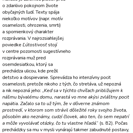
o zdanlivo pokojnom živote
obyčajných ľudí. Texty spája
niekoľko motívov (napr. motív
osamelosti, ohrozenia, smrti)
a spomienkový charakter
rozprávania. V najrozsiahlejšej
poviedke
Ľútostivosť
stojí
v centre pozornosti sugestívneho
rozprávania muž pred
osemdesiatkou, ktorý sa
prechádza ulicou, kde prežil
detstvo a dospievanie. Sprevádza ho intenzívny pocit
osamelosti, pretože nikoho z tých, čo stretáva, už nepozná
a nik nepozná jeho: „
Keď sa v týchto chvíľach približujem k
nášmu bývalému domu, narastá vo mne akýsi zvláštny pocit
napätia. Začalo sa to už tým, že v dôverne známom
prostredí, v ktorom som strávil dôležité roky svojho života,
pôsobím ako neznámy, cudzí človek, ako ten, čo sem nepatrí
a môže vyvolávať otázky, čo tu vlastne hľadá
.“ (s. 82). Počas
prechádzky sa mu v mysli vynárajú takmer zabudnuté postavy,