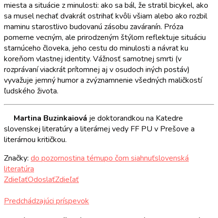
miesta a situácie z minulosti: ako sa bál, že stratil bicykel, ako
sa musel nechať dvakrát ostrihať kvôli všiam alebo ako rozbil
maminu starostlivo budovanú zásobu zaváranín. Próza
pomerne vecným, ale prirodzeným štýlom reflektuje situáciu
starnúceho človeka, jeho cestu do minulosti a návrat ku
koreňom vlastnej identity. Vážnosť samotnej smrti (v
rozprávaní viackrát prítomnej aj v osudoch iných postáv)
vyvažuje jemný humor a zvýznamnenie všedných maličkostí
ľudského života.
Martina Buzinkaiová
je doktorandkou na Katedre
slovenskej literatúry a literárnej vedy FF PU v Prešove a
literárnou kritičkou.
Značky:
do pozornosti
na tému
po čom siahnuť
slovenská
literatúra
Zdieľať
Odoslať
Zdieľať
Predchádzajúci príspevok