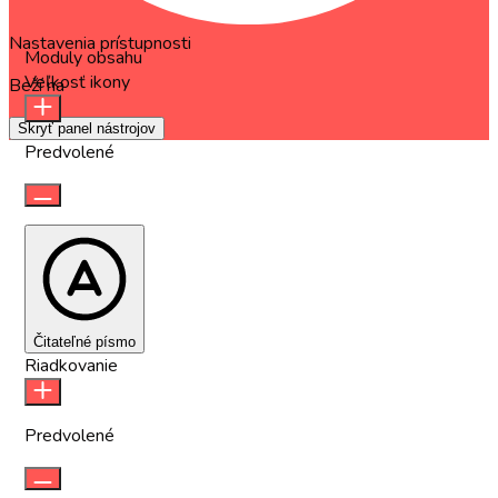
Nastavenia prístupnosti
Moduly obsahu
Veľkosť ikony
Beží na
OneTap
Skryť panel nástrojov
Predvolené
Čitateľné písmo
Riadkovanie
Predvolené