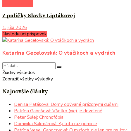
po čom siahnuť
Z poličky Slavky Liptákovej
1. júla 2026
Nasledujúci príspevok
Katarína Gecelovská: O vtáčikoch a vydrách
Žiadny výsledok
Zobraziť všetky výsledky
Najnovšie články
Denisa Patáková: Domy obývané prázdnymi dušami
Patrícia Gabrišová: Všetko (nie) je dovolené
Peter Šulej: Chronofóbia
Dominika Sakmárová: Aj toto raz pominie
Patrícia Vesel Ganoczyová: O mužoch, nie len pre mužov