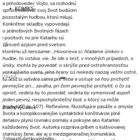
a prírodovedec Vojto, sa rozhodnú
KOMIKS
sprostredkovať svoj život budúcim
pozostalým hudbou, ktorú milujú.
Konkrétne skladby vypovedajú
o jednotlivých životných fázach
i pocitoch, no pre Katarínu sú
zároveň azylom pred svetom,
ktorému už nerozumie: „
Hovorieva si: hľadanie únikov v
hudbe, to ostáva, vie, že ide o lesť, v mnohých prípadoch, o
úniky, mohla by povedať: o skrýše pred ostrohrannosťou
vonkajšieho sveta, jeho hrany sú niekedy naozaj veľmi ostré,
tú lesť si vytvára sama pre seba a usiluje sa ňou prichytiť
pevnejšie pri… zaváha, pri čom pevnejšie prichytiť, o čo sa
oprieť, vedela by to povedať, vedela by vymenovať aspoň
jeden pevný, nespochybniteľný bod, o ktorý sa môže
prichytiť?
“ (s. 107). Reflexívne, filozofujúce pasáže o zmysle
Žiadny výsledok
života a komplikovanejšie syntaktické konštrukcie plné
detailov plynú rovnako pomaly a pokojne ako Katarínin
každodenný život. Autorka rozpráva príbeh o kultivovanej
starnúcej žene, ale aj o medzigeneračnej komunikácii,
Zobraziť všetky výsledky