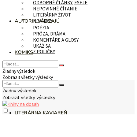
ODBORNÉ ČLÁNKY, ESEJE
NEPOVINNÉ ČÍTANIE
LITERÁRNY ŽIVOT
AUTORI UVÁDZAJÚ
NOVINKY
POÉZIA
PRÓZA, DRÁMA
KOMENTÁRE A GLOSY
UKÁŽ SA
Z POLIČKY
KOMIKS
Žiadny výsledok
Zobraziť všetky výsledky
NA TÉMU
Žiadny výsledok
Zobraziť všetky výsledky
LITERÁRNA KAVIAREŇ