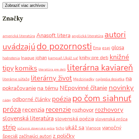
Zobraziť viac archívov
Značky
autori
Anasoft litera
americká literatúra
anglická literatúra
do pozornosti
uvádzajú
glosa
Ema
esej
knižné
knihy pre deti
johan
Inaque
kampaň Ukáž sa!
hodnotenia
literárna kaviareň
komiks
tipy
literatúra pre deti
literárny život
na
literárne súťaže
Medziriadky
najlepšia desiatka
novinky
NEpovinné čítanie
pokračovanie
na tému
po čom siahnuť
poézia
odborné články
nádej
próza
recenzie
recenzia
rozhovory
rozhovor
slovenská literatúra
slovenská poézia
slovenská próza
strip
ukáž sa
vianočný
Vianoce
ticho
súčasná slovenská próza
z poličky
špeciál
začínajúci autori