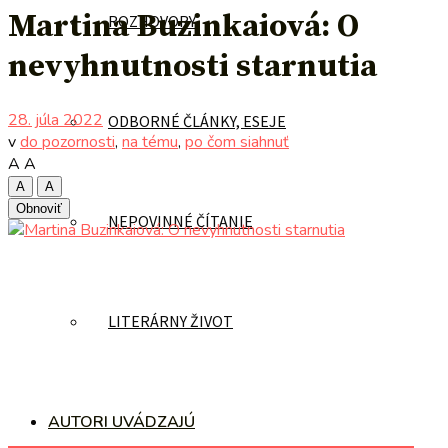
Martina Buzinkaiová: O
ROZHOVORY
nevyhnutnosti starnutia
28. júla 2022
ODBORNÉ ČLÁNKY, ESEJE
v
do pozornosti
,
na tému
,
po čom siahnuť
A
A
A
A
Obnoviť
NEPOVINNÉ ČÍTANIE
LITERÁRNY ŽIVOT
AUTORI UVÁDZAJÚ